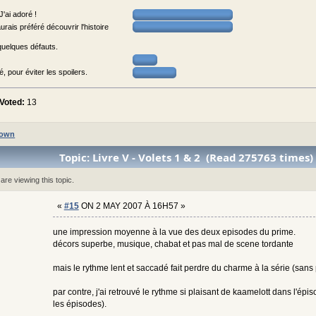
'ai adoré !
aurais préféré découvrir l'histoire
quelques défauts.
, pour éviter les spoilers.
Voted:
13
own
Topic: Livre V - Volets 1 & 2 (Read 275763 times)
re viewing this topic.
«
#15
ON 2 MAY 2007 À 16H57 »
une impression moyenne à la vue des deux episodes du prime.
décors superbe, musique, chabat et pas mal de scene tordante
mais le rythme lent et saccadé fait perdre du charme à la série (sans 
par contre, j'ai retrouvé le rythme si plaisant de kaamelott dans l'ép
les épisodes).