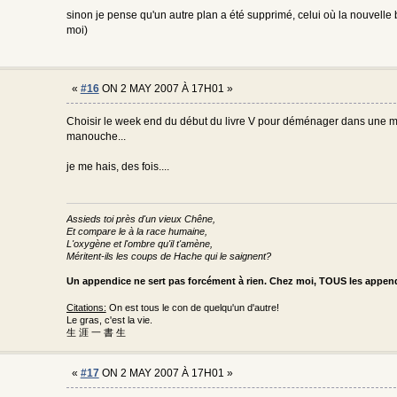
sinon je pense qu'un autre plan a été supprimé, celui où la nouvelle b
moi)
«
#16
ON 2 MAY 2007 À 17H01 »
Choisir le week end du début du livre V pour déménager dans une ma
manouche...
je me hais, des fois....
Assieds toi près d'un vieux Chêne,
Et compare le à la race humaine,
L'oxygène et l'ombre qu'il t'amène,
Méritent-ils les coups de Hache qui le saignent?
Un appendice ne sert pas forcément à rien. Chez moi, TOUS les appe
Citations:
On est tous le con de quelqu'un d'autre!
Le gras, c'est la vie.
生 涯 一 書 生
«
#17
ON 2 MAY 2007 À 17H01 »