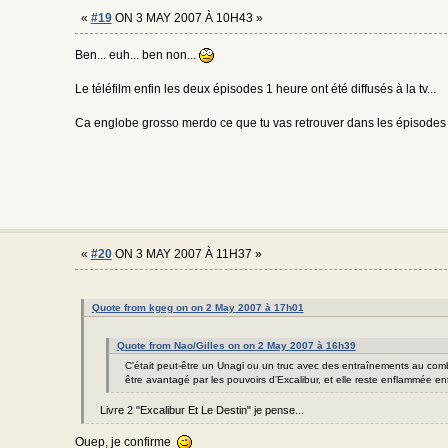
«
#19
ON 3 MAY 2007 À 10H43 »
Ben... euh... ben non...
Le téléfilm enfin les deux épisodes 1 heure ont été diffusés à la tv...
Ca englobe grosso merdo ce que tu vas retrouver dans les épisodes d
«
#20
ON 3 MAY 2007 À 11H37 »
Quote from kgeg on on 2 May 2007 à 17h01
Quote from Nao/Gilles on on 2 May 2007 à 16h39
C'était peut-être un Unagi ou un truc avec des entraînements au comb
être avantagé par les pouvoirs d'Excalibur, et elle reste enflammée en
Livre 2 "Excalibur Et Le Destin" je pense...
Ouep, je confirme