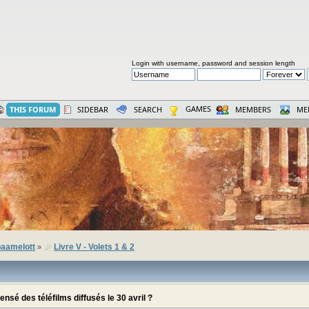
Login with username, password and session length
GAMES
THIS FORUM
SIDEBAR
SEARCH
MEMBERS
ME
aamelott
Livre V - Volets 1 & 2
»
nsé des téléfilms diffusés le 30 avril ?