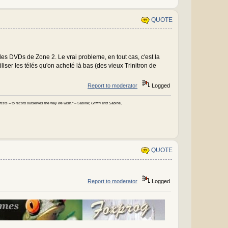
QUOTE
 des DVDs de Zone 2. Le vrai probleme, en tout cas, c'est la
iser les télés qu'on acheté là bas (des vieux Trinitron de
Report to moderator
Logged
 artists -- to record ourselves the way we wish." -- Sabine;
Griffin and Sabine
,
QUOTE
Report to moderator
Logged