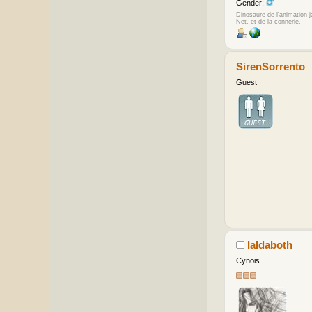
Gender:
Dinosaure de l'animation 
Net, et de la connerie.
SirenSorrento
Guest
Ialdaboth
Cynois