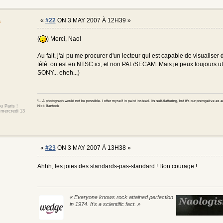
s
«
#22
ON 3 MAY 2007 À 12H39 »
(
) Merci, Nao!
Au fait, j'ai pu me procurer d'un lecteur qui est capable de visualiser
télé: on est en NTSC ici, et non PAL/SECAM. Mais je peux toujours util
SONY... eheh...)
"... A photograph would not be possible. I offer myself in paint instead. It's self-flattering, but it's our prerogative as
u Paris !
Nick Bantock
 mercredi 13
«
#23
ON 3 MAY 2007 À 13H38 »
Ahhh, les joies des standards-pas-standard ! Bon courage !
« Everyone knows rock attained perfection
in 1974. It's a scientific fact. »