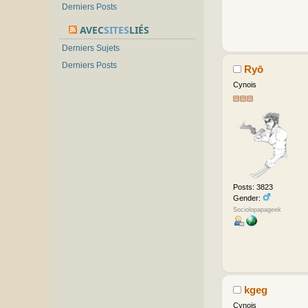
Derniers Posts
AVEC
SITES
LIÉS
Derniers Sujets
Derniers Posts
Ryō
Cynois
Posts: 3823
Gender:
Sociolopapageek
kgeg
Cynois