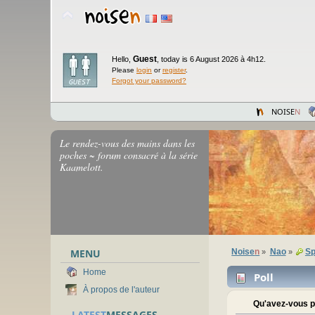
Guest
Hello,
,
today is 6 August 2026 à 4h12.
Please
login
or
register
.
Forgot your password?
NOISE
N
Le rendez-vous des mains dans les
poches ~ forum consacré à la série
Kaamelott.
MENU
Noise
n
Nao
Sp
»
»
Home
Poll
À propos de l'auteur
Qu'avez-vous pe
LATEST
MESSAGES