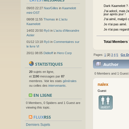
Dark Kaamelott ? J
09/03 22:27
Nao/Gilles
in
Kaamelott
J'ai adoré, mais j'
mini-OST
jour après jour !
J'ai aimé, malgré 
08/08 11:55
Thomas
in
L'actu
Kaamelott
Je n'ai pas aimé.
Je n'ai pas regardé
14/02 20:50
Ryō
in
L'actu d'Alexandre
Astier
Total Members 
01/12 13:18
Ryō
in
Commentaires sur
le livre VI
20/11 08:05
Diditoff
in
Hero Corp
Pages:
1
[
2
]
3
4
5
Go D
STATISTIQUES
Author
20
sujets en ligne,
0 Members and 1 Guest a
et
1190
messages par
87
membres. Voir les stats
générales
nalex
ou celles des
intervenants
.
Guest
EN LIGNE
0 Members, 0 Spiders and 1 Guest are
viewing this topic.
FLUX
RSS
Derniers Sujets