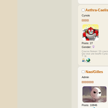
Aethra-Caeli
Cynois
Posts: 27
Gender:
Coucou Noisen ! Et couco
Qui veut une bouffe Cyna
? :3c
Nao/Gilles
Admin
Posts: 10846