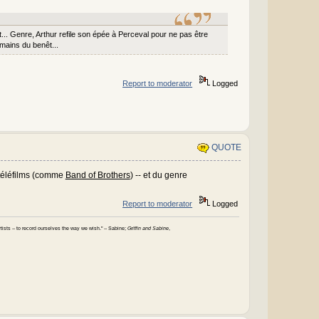
.. Genre, Arthur refile son épée à Perceval pour ne pas être
 mains du benêt...
Report to moderator
Logged
QUOTE
 téléfilms (comme
Band of Brothers
) -- et du genre
Report to moderator
Logged
 artists -- to record ourselves the way we wish." -- Sabine;
Griffin and Sabine
,