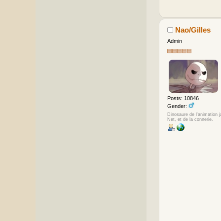
Nao/Gilles
Admin
Posts: 10846
Gender:
Dinosaure de l'animation 
Net, et de la connerie.