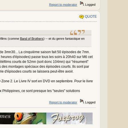
Report to moderator
Logged
QUOTE
léfilms (comme
Band of Brothers
) -- et du genre fantastique en
es de 3mn30... La cinquième saison fait 50 épisodes de 7mn.
3 heures d'épisodes) passe tous les soirs à 20h40 sur M6 cet
 téléfilms courts de 52mn (soit donc 104mn) qui "résument"
is des montages spéciaux des épisodes courts. Ils sont par
rie d'épisodes courts se laissera peut-être avoir.
VD Zone 2. Le Livre IV sort en DVD en septembre. Pour le livre
ux Philippines, ce sont presque les "seules" solutions
Report to moderator
Logged