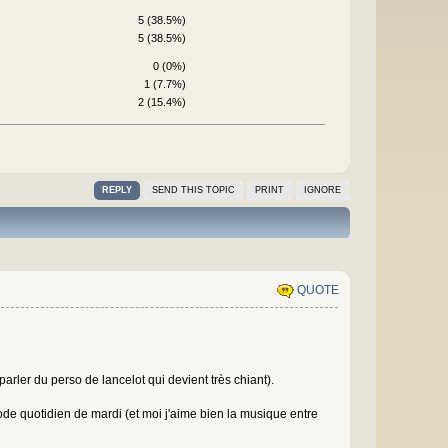
5 (38.5%)
5 (38.5%)
0 (0%)
1 (7.7%)
2 (15.4%)
REPLY
SEND THIS TOPIC
PRINT
IGNORE
QUOTE
parler du perso de lancelot qui devient très chiant).
isode quotidien de mardi (et moi j'aime bien la musique entre