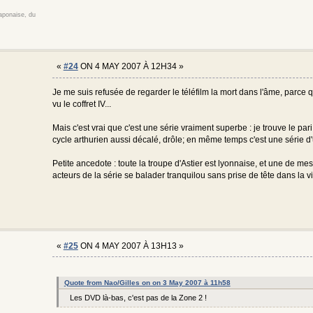
japonaise, du
«
#24
ON 4 MAY 2007 À 12H34 »
Je me suis refusée de regarder le téléfilm la mort dans l'âme, parce q
vu le coffret IV...
Mais c'est vrai que c'est une série vraiment superbe : je trouve le par
cycle arthurien aussi décalé, drôle; en même temps c'est une série d
Petite ancedote : toute la troupe d'Astier est lyonnaise, et une de me
acteurs de la série se balader tranquilou sans prise de tête dans la 
«
#25
ON 4 MAY 2007 À 13H13 »
Quote from Nao/Gilles on on 3 May 2007 à 11h58
Les DVD là-bas, c'est pas de la Zone 2 !