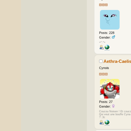
Posts: 228
Gender:
=^.^=
Aethra-Caeli
Cynois
Posts: 27
Gender:
Coucou Noisen ! Et couco
Qui veut une bouffe Cyna
? :3c