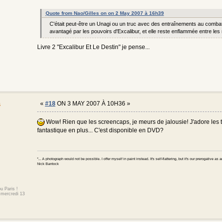
Quote from Nao/Gilles on on 2 May 2007 à 16h39
C'était peut-être un Unagi ou un truc avec des entraînements au combat.
avantagé par les pouvoirs d'Excalibur, et elle reste enflammée entre les
Livre 2 "Excalibur Et Le Destin" je pense...
s
«
#18
ON 3 MAY 2007 À 10H36 »
Wow! Rien que les screencaps, je meurs de jalousie! J'adore les
fantastique en plus... C'est disponible en DVD?
"... A photograph would not be possible. I offer myself in paint instead. It's self-flattering, but it's our prerogative as
Nick Bantock
u Paris !
 mercredi 13