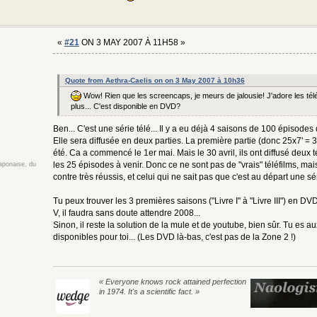
«
#21
ON 3 MAY 2007 À 11H58 »
Quote from Aethra-Caelis on on 3 May 2007 à 10h36
Wow! Rien que les screencaps, je meurs de jalousie! J'adore les té
plus... C'est disponible en DVD?
Ben... C'est une série télé... Il y a eu déjà 4 saisons de 100 épisod
Elle sera diffusée en deux parties. La première partie (donc 25x7' = 
été. Ca a commencé le 1er mai. Mais le 30 avril, ils ont diffusé deux
les 25 épisodes à venir. Donc ce ne sont pas de "vrais" téléfilms, ma
japonaise, du
contre très réussis, et celui qui ne sait pas que c'est au départ une sé
Tu peux trouver les 3 premières saisons ("Livre I" à "Livre III") en D
V, il faudra sans doute attendre 2008...
Sinon, il reste la solution de la mule et de youtube, bien sûr. Tu es a
disponibles pour toi... (Les DVD là-bas, c'est pas de la Zone 2 !)
« Everyone knows rock attained perfection
in 1974. It's a scientific fact. »