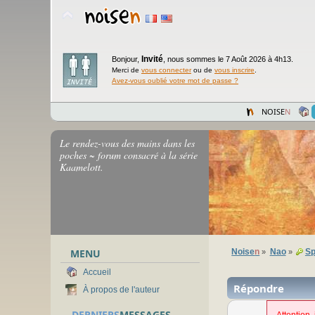
Invité
Bonjour,
,
nous sommes le 7 Août 2026 à 4h13.
Merci de
vous connecter
ou de
vous inscrire
.
Avez-vous oublié votre mot de passe ?
NOISE
N
Le rendez-vous des mains dans les
poches ~ forum consacré à la série
Kaamelott.
MENU
Noise
n
Nao
Sp
»
»
Accueil
Répondre
À propos de l'auteur
DERNIERS
MESSAGES