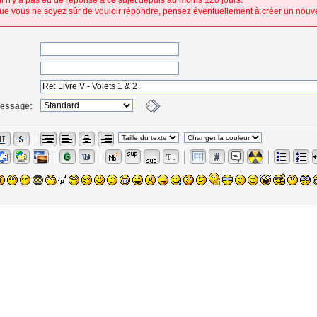
 il n'y a pas eu de réponse à ce sujet depuis au moins 120 jours.
ue vous ne soyez sûr de vouloir répondre, pensez éventuellement à créer un nouve
message: