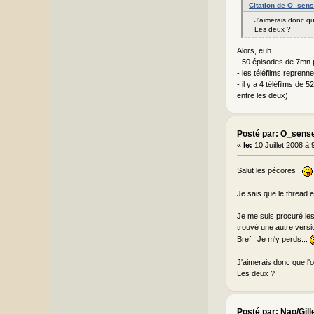
Citation de O_sense
J'aimerais donc qu
Les deux ?
Alors, euh...
- 50 épisodes de 7mn p
- les téléfilms repren
- il y a 4 téléfilms de
entre les deux).
Posté par: O_sense
«
le:
10 Juillet 2008 à 
Salut les pécores !
Je sais que le thread 
Je me suis procuré les 
trouvé une autre versio
Bref ! Je m'y perds...
J'aimerais donc que l'o
Les deux ?
Posté par: Nao/Gill