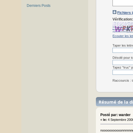
Derniers Posts
Fichiers 
Vérification
Ecouter les le
Taper les lett
Désolé pour to
Tapez "truc" p
Raccourcis : t
Résumé de la d
Posté par: warder
«
le:
4 Septembre 2008
nooooooooooonnnnnnnnnn