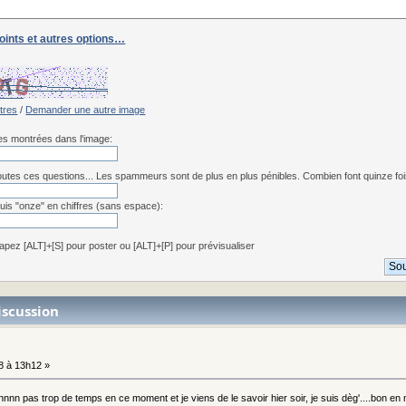
joints et autres options…
:
ttres
/
Demander une autre image
res montrées dans l'image:
utes ces questions... Les spammeurs sont de plus en plus pénibles. Combien font quinze fois 
uis "onze" en chiffres (sans espace):
apez [ALT]+[S] pour poster ou [ALT]+[P] pour prévisualiser
iscussion
 à 13h12 »
 pas trop de temps en ce moment et je viens de le savoir hier soir, je suis dèg'....bon e