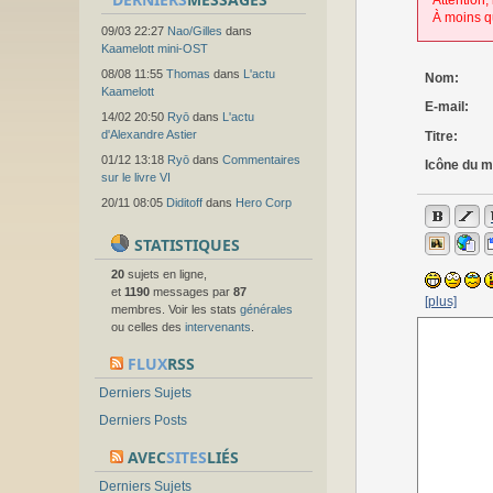
Attention,
À moins q
09/03 22:27
Nao/Gilles
dans
Kaamelott mini-OST
08/08 11:55
Thomas
dans
L'actu
Nom:
Kaamelott
E-mail:
14/02 20:50
Ryō
dans
L'actu
d'Alexandre Astier
Titre:
01/12 13:18
Ryō
dans
Commentaires
Icône du 
sur le livre VI
20/11 08:05
Diditoff
dans
Hero Corp
STATISTIQUES
20
sujets en ligne,
et
1190
messages par
87
[plus]
membres. Voir les stats
générales
ou celles des
intervenants
.
FLUX
RSS
Derniers Sujets
Derniers Posts
AVEC
SITES
LIÉS
Derniers Sujets