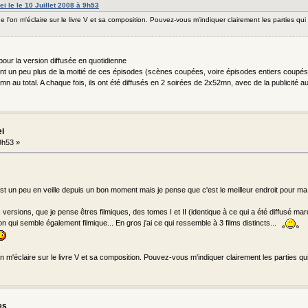
i le le 10 Juillet 2008 à 9h53
e l'on m'éclaire sur le livre V et sa composition. Pouvez-vous m'indiquer clairement les parties qui
our la version diffusée en quotidienne
nent un peu plus de la moitié de ces épisodes (scènes coupées, voire épisodes entiers coupés
 52mn au total. A chaque fois, ils ont été diffusés en 2 soirées de 2x52mn, avec de la publicité 
i
9h53 »
est un peu en veille depuis un bon moment mais je pense que c'est le meilleur endroit pour m
versions, que je pense êtres filmiques, des tomes I et II (identique à ce qui a été diffusé mar
n qui semble également filmique... En gros j'ai ce qui ressemble à 3 films distincts...
n m'éclaire sur le livre V et sa composition. Pouvez-vous m'indiquer clairement les parties q
es