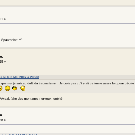
21 »
ve Spaamelott. ^^
es
38 »
ia le le 8 Mai 2007 à 23h38
 que moi je suis au delà du traumatisme... Je crois pas qu'il y ait de terme assez fort pour décrire 
, AA sait faire des montages nerveux :gnéhé:
ia
38 »