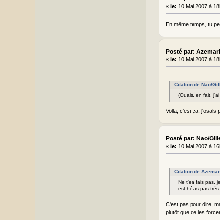
«
le:
10 Mai 2007 à 18
En même temps, tu pe
Posté par: Azemar
«
le:
10 Mai 2007 à 18
Citation de Nao/Gil
(Ouais, en fait, j
Voila, c'est ça, j'osais 
Posté par: Nao/Gill
«
le:
10 Mai 2007 à 16
Citation de Azemar
Ne t'en fais pas, 
est hélas pas trés 
C'est pas pour dire, ma
plutôt que de les force