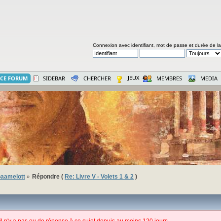
Connexion avec identifiant, mot de passe et durée de l
JEUX
CE FORUM
SIDEBAR
CHERCHER
MEMBRES
MEDIA
aamelott
Répondre (
Re: Livre V - Volets 1 & 2
)
»