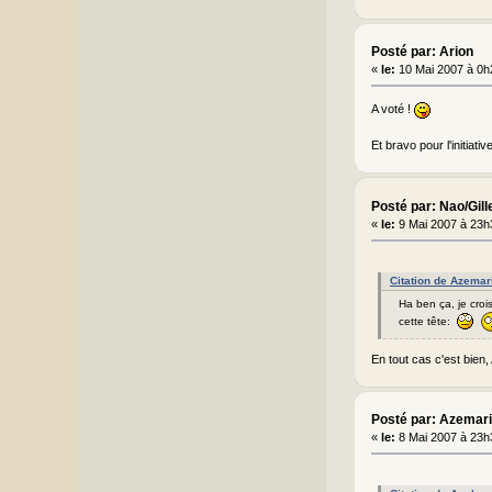
Posté par: Arion
«
le:
10 Mai 2007 à 0h
A voté !
Et bravo pour l'initiati
Posté par: Nao/Gill
«
le:
9 Mai 2007 à 23h
Citation de Azemar
Ha ben ça, je crois
cette tête:
En tout cas c'est bien
Posté par: Azemar
«
le:
8 Mai 2007 à 23h