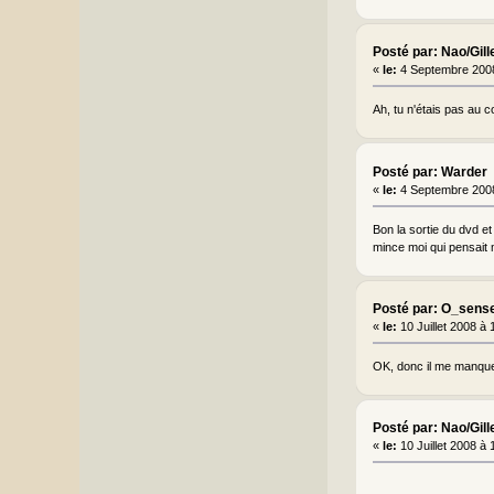
Posté par: Nao/Gill
«
le:
4 Septembre 2008
Ah, tu n'étais pas au c
Posté par: Warder
«
le:
4 Septembre 2008
Bon la sortie du dvd e
mince moi qui pensait 
Posté par: O_sense
«
le:
10 Juillet 2008 à
OK, donc il me manque 
Posté par: Nao/Gill
«
le:
10 Juillet 2008 à 