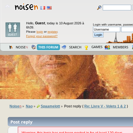
Guest
Hello,
,
today is 10 August 2026 à
Login with username, passwo
6h39.
Please
login
or
register
.
Forgot your password?
GAMES
NOISE
N
THIS FORUM
SEARCH
MEMBERS
Noise
n
Nao
Spaamelott
Post reply (
Re: Livre V - Volets 1 & 2
)
»
»
»
Post reply