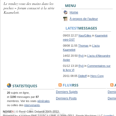
Le rendez-vous des mains dans les
MENU
poches ~ forum consacré à la série
Kaamelott.
Home
À propos de l'auteur
LATEST
MESSAGES
09/03 22:27
Nao/Gilles
in
Kaamelott
mini-OST
08/08 11:55
Thomas
in
L'actu
Kaamelott
14/02 20:50
Ryō
in
L'actu d'Alexandre
Astier
01/12 13:18
Ryō
in
Commentaires sur
le livre VI
20/11 08:05
Diditoff
in
Hero Corp
FLUX
RSS
A
STATISTIQUES
Derniers Sujets
Derni
20
sujets en ligne,
et
1190
messages par
87
Derniers Posts
Derni
membres. Voir les stats
générales
ou celles des
intervenants
.
NOISE
N
| © René-Gilles Deberdt 2005-2012.
Powered by a custom SMF 2.0 RC4 | SMF © 2006–2012, Simple Machines LLC (
credits
)