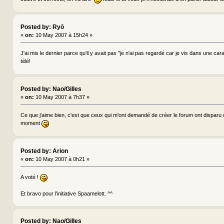
Posted by: Ryō
«
on:
10 May 2007 à 15h24 »
J'ai mis le dernier parce qu'il y avait pas "je n'ai pas regardé car je vis dans une car
télé!
Posted by: Nao/Gilles
«
on:
10 May 2007 à 7h37 »
Ce que j'aime bien, c'est que ceux qui m'ont demandé de créer le forum ont disparu 
moment
Posted by: Arion
«
on:
10 May 2007 à 0h21 »
A voté !
Et bravo pour l'initiative Spaamelott. ^^
Posted by: Nao/Gilles