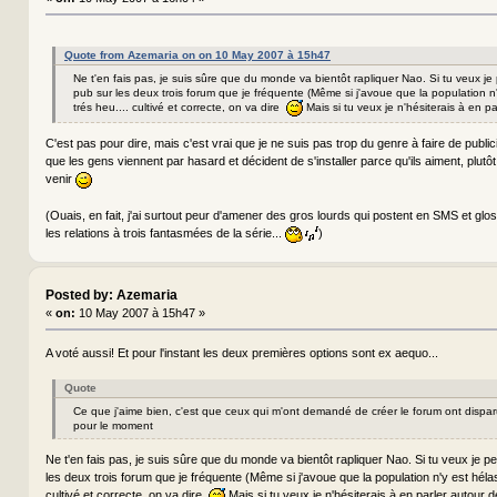
Quote from Azemaria on on 10 May 2007 à 15h47
Ne t'en fais pas, je suis sûre que du monde va bientôt rapliquer Nao. Si tu veux je 
pub sur les deux trois forum que je fréquente (Même si j'avoue que la population n
trés heu.... cultivé et correcte, on va dire
Mais si tu veux je n'hésiterais à en pa
C'est pas pour dire, mais c'est vrai que je ne suis pas trop du genre à faire de publici
que les gens viennent par hasard et décident de s'installer parce qu'ils aiment, plutôt
venir
(Ouais, en fait, j'ai surtout peur d'amener des gros lourds qui postent en SMS et glos
les relations à trois fantasmées de la série...
)
Posted by: Azemaria
«
on:
10 May 2007 à 15h47 »
A voté aussi! Et pour l'instant les deux premières options sont ex aequo...
Quote
Ce que j'aime bien, c'est que ceux qui m'ont demandé de créer le forum ont dispar
pour le moment
Ne t'en fais pas, je suis sûre que du monde va bientôt rapliquer Nao. Si tu veux je pe
les deux trois forum que je fréquente (Même si j'avoue que la population n'y est hélas
cultivé et correcte, on va dire
Mais si tu veux je n'hésiterais à en parler autour d