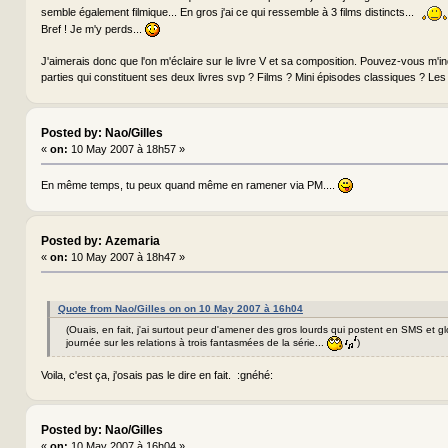
semble également filmique... En gros j'ai ce qui ressemble à 3 films distincts...
Bref ! Je m'y perds...
J'aimerais donc que l'on m'éclaire sur le livre V et sa composition. Pouvez-vous m'in
parties qui constituent ses deux livres svp ? Films ? Mini épisodes classiques ? Le
Posted by: Nao/Gilles
«
on:
10 May 2007 à 18h57 »
En même temps, tu peux quand même en ramener via PM....
Posted by: Azemaria
«
on:
10 May 2007 à 18h47 »
Quote from Nao/Gilles on on 10 May 2007 à 16h04
(Ouais, en fait, j'ai surtout peur d'amener des gros lourds qui postent en SMS et gl
journée sur les relations à trois fantasmées de la série...
)
Voila, c'est ça, j'osais pas le dire en fait. :gnéhé:
Posted by: Nao/Gilles
«
on:
10 May 2007 à 16h04 »