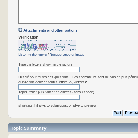
Attachments and other options
Verification:
Listen to the letters
/
Request another image
Type the letters shown in the picture:
Désolé pour toutes ces questions... Les spammeurs sont de plus en plus pénibl
quinze fois deux en toutes lettres ? (6 lettres):
Tapez "truc" puis "onze" en chiffres (sans espace):
shortcuts: hit alt+s to submit/post or alt+p to preview
Topic Summary