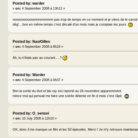
Posted by: warder
«
on:
4 September 2008 à 13h12 »
nooooooooooonnnnnnnnnn pas trop de temps en ce moment et je viens de le savoir hi
dèg'....bon en même temps c'est décalé d'un mois mais je comptais les jours
Posted by: Nao/Gilles
«
on:
4 September 2008 à 8h16 »
Ah, tu n'étais pas au courant.....?
Posted by: Warder
«
on:
4 September 2008 à 0h37 »
Bon la sortie du dvd et blu ray est reporté au 26 novembre apparemment.
mince moi qui pensait me faire une soirée détente en fin d mois c'est râpé.
Posted by: O_sensei
«
on:
10 July 2008 à 12h10 »
OK, donc il me manque un film et les 50 épisodes. Merci ! Je m'y retrouve maintena