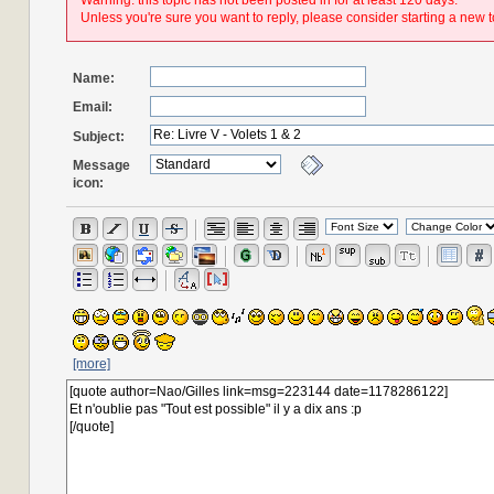
Warning: this topic has not been posted in for at least 120 days.
Unless you're sure you want to reply, please consider starting a new t
Name:
Email:
Subject:
Message
icon:
[more]