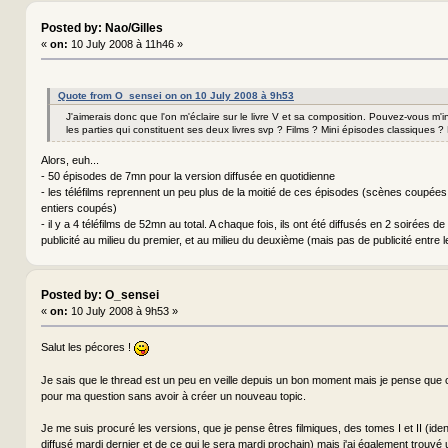
Posted by: Nao/Gilles
«
on:
10 July 2008 à 11h46 »
Quote from O_sensei on on 10 July 2008 à 9h53
J'aimerais donc que l'on m'éclaire sur le livre V et sa composition. Pouvez-vous m'i
les parties qui constituent ses deux livres svp ? Films ? Mini épisodes classiques 
Alors, euh...
- 50 épisodes de 7mn pour la version diffusée en quotidienne
- les téléfilms reprennent un peu plus de la moitié de ces épisodes (scènes coupées
entiers coupés)
- il y a 4 téléfilms de 52mn au total. A chaque fois, ils ont été diffusés en 2 soirées 
publicité au milieu du premier, et au milieu du deuxième (mais pas de publicité entre 
Posted by: O_sensei
«
on:
10 July 2008 à 9h53 »
Salut les pécores !
Je sais que le thread est un peu en veille depuis un bon moment mais je pense que c'
pour ma question sans avoir à créer un nouveau topic.
Je me suis procuré les versions, que je pense êtres filmiques, des tomes I et II (iden
diffusé mardi dernier et de ce qui le sera mardi prochain) mais j'ai également trouvé 