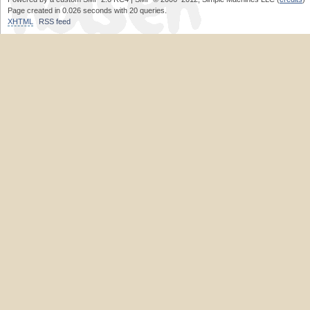
Page created in 0.026 seconds with 20 queries.
XHTML
RSS feed