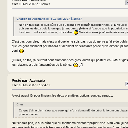
«
le:
10 Mai 2007 à 16h04 »
Citation de Azemaria le le 10 Mai 2007 à 15h47
Ne t'en fais pas, je suis sûre que du monde va bientôt rapliquer Nao. Si tu veux je 
pub sur les deux trois forum que je fréquente (Même si j'avoue que la population n
trés heu.... cultivé et correcte, on va dire
Mais si tu veux je n'hésiterais à en pa
C'est pas pour dire, mais c'est vrai que je ne suis pas trop du genre à faire de publici
que les gens viennent par hasard et décident de s'installer parce qu'ils aiment, plutôt
venir
(Ouais, en fait, j'ai surtout peur d'amener des gros lourds qui postent en SMS et glos
les relations à trois fantasmées de la série...
)
Posté par: Azemaria
«
le:
10 Mai 2007 à 15h47 »
A voté aussi! Et pour l'instant les deux premières options sont ex aequo...
Citer
Ce que j'aime bien, c'est que ceux qui m'ont demandé de créer le forum ont dispar
pour le moment
Ne t'en fais pas, je suis sûre que du monde va bientôt rapliquer Nao. Si tu veux je pe
les deux trois forum que je fréquente (Même si j'avoue que la population n'y est hélas