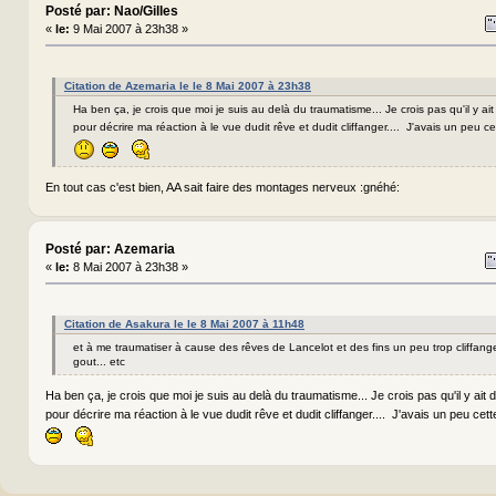
Posté par: Nao/Gilles
«
le:
9 Mai 2007 à 23h38 »
Citation de Azemaria le le 8 Mai 2007 à 23h38
Ha ben ça, je crois que moi je suis au delà du traumatisme... Je crois pas qu'il y ai
pour décrire ma réaction à le vue dudit rêve et dudit cliffanger.... J'avais un peu c
En tout cas c'est bien, AA sait faire des montages nerveux :gnéhé:
Posté par: Azemaria
«
le:
8 Mai 2007 à 23h38 »
Citation de Asakura le le 8 Mai 2007 à 11h48
et à me traumatiser à cause des rêves de Lancelot et des fins un peu trop cliffan
gout... etc
Ha ben ça, je crois que moi je suis au delà du traumatisme... Je crois pas qu'il y ait
pour décrire ma réaction à le vue dudit rêve et dudit cliffanger.... J'avais un peu cet