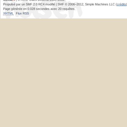
Propulsé par un SMF 2.0 RC4 modifié | SMF © 2006–2012, Simple Machines LLC (
crédits
Page générée en 0.028 secondes avec 20 requêtes.
XHTML
Flux RSS