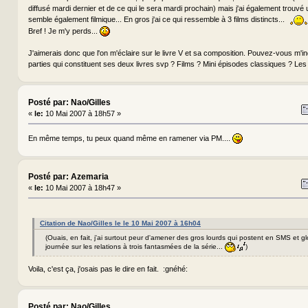
diffusé mardi dernier et de ce qui le sera mardi prochain) mais j'ai également trouvé 
semble également filmique... En gros j'ai ce qui ressemble à 3 films distincts...
Bref ! Je m'y perds...
J'aimerais donc que l'on m'éclaire sur le livre V et sa composition. Pouvez-vous m'in
parties qui constituent ses deux livres svp ? Films ? Mini épisodes classiques ? Le
Posté par: Nao/Gilles
«
le:
10 Mai 2007 à 18h57 »
En même temps, tu peux quand même en ramener via PM....
Posté par: Azemaria
«
le:
10 Mai 2007 à 18h47 »
Citation de Nao/Gilles le le 10 Mai 2007 à 16h04
(Ouais, en fait, j'ai surtout peur d'amener des gros lourds qui postent en SMS et gl
journée sur les relations à trois fantasmées de la série...
)
Voila, c'est ça, j'osais pas le dire en fait. :gnéhé:
Posté par: Nao/Gilles