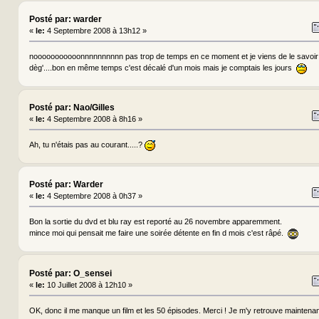
Posté par: warder
«
le:
4 Septembre 2008 à 13h12 »
nooooooooooonnnnnnnnnn pas trop de temps en ce moment et je viens de le savoir hi
dèg'....bon en même temps c'est décalé d'un mois mais je comptais les jours
Posté par: Nao/Gilles
«
le:
4 Septembre 2008 à 8h16 »
Ah, tu n'étais pas au courant.....?
Posté par: Warder
«
le:
4 Septembre 2008 à 0h37 »
Bon la sortie du dvd et blu ray est reporté au 26 novembre apparemment.
mince moi qui pensait me faire une soirée détente en fin d mois c'est râpé.
Posté par: O_sensei
«
le:
10 Juillet 2008 à 12h10 »
OK, donc il me manque un film et les 50 épisodes. Merci ! Je m'y retrouve maintena