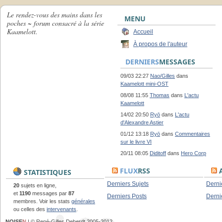
Le rendez-vous des mains dans les
MENU
poches ~ forum consacré à la série
Kaamelott.
Accueil
À propos de l'auteur
DERNIERS
MESSAGES
09/03 22:27
Nao/Gilles
dans
Kaamelott mini-OST
08/08 11:55
Thomas
dans
L'actu
Kaamelott
14/02 20:50
Ryō
dans
L'actu
d'Alexandre Astier
01/12 13:18
Ryō
dans
Commentaires
sur le livre VI
20/11 08:05
Diditoff
dans
Hero Corp
FLUX
RSS
A
STATISTIQUES
Derniers Sujets
Derni
20
sujets en ligne,
et
1190
messages par
87
Derniers Posts
Derni
membres. Voir les stats
générales
ou celles des
intervenants
.
NOISE
N
| © René-Gilles Deberdt 2005-2012.