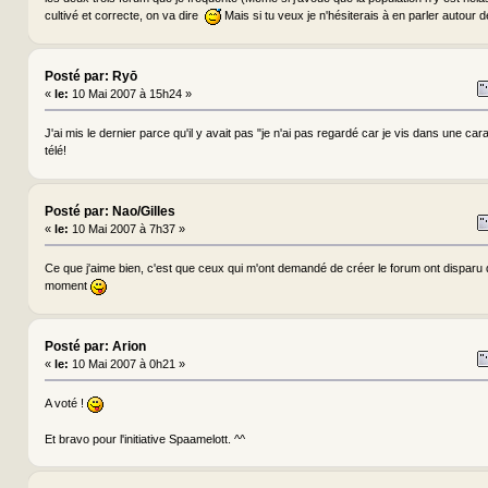
cultivé et correcte, on va dire
Mais si tu veux je n'hésiterais à en parler autour d
Posté par: Ryō
«
le:
10 Mai 2007 à 15h24 »
J'ai mis le dernier parce qu'il y avait pas "je n'ai pas regardé car je vis dans une car
télé!
Posté par: Nao/Gilles
«
le:
10 Mai 2007 à 7h37 »
Ce que j'aime bien, c'est que ceux qui m'ont demandé de créer le forum ont disparu 
moment
Posté par: Arion
«
le:
10 Mai 2007 à 0h21 »
A voté !
Et bravo pour l'initiative Spaamelott. ^^