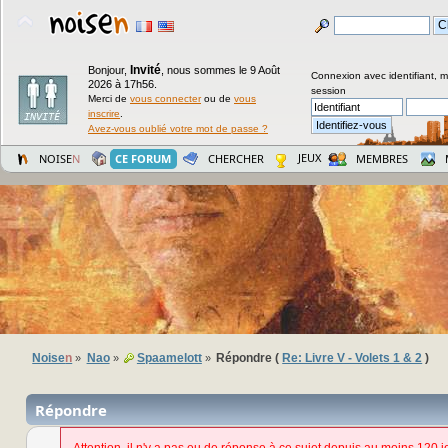
Invité
Bonjour,
,
nous sommes le 9 Août
Connexion avec identifiant, 
2026 à 17h56.
session
Merci de
vous connecter
ou de
vous
inscrire
.
Avez-vous oublié votre mot de passe ?
JEUX
NOISE
N
CE FORUM
CHERCHER
MEMBRES
Noise
n
Nao
Spaamelott
Répondre (
Re: Livre V - Volets 1 & 2
)
»
»
»
Répondre