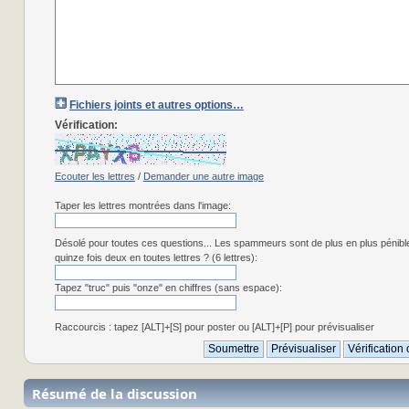
Fichiers joints et autres options…
Vérification:
Ecouter les lettres
/
Demander une autre image
Taper les lettres montrées dans l'image:
Désolé pour toutes ces questions... Les spammeurs sont de plus en plus pénibl
quinze fois deux en toutes lettres ? (6 lettres):
Tapez "truc" puis "onze" en chiffres (sans espace):
Raccourcis : tapez [ALT]+[S] pour poster ou [ALT]+[P] pour prévisualiser
Résumé de la discussion