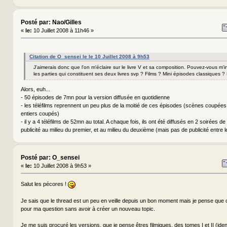
Posté par: Nao/Gilles
«
le:
10 Juillet 2008 à 11h46 »
Citation de O_sensei le le 10 Juillet 2008 à 9h53
J'aimerais donc que l'on m'éclaire sur le livre V et sa composition. Pouvez-vous m'i
les parties qui constituent ses deux livres svp ? Films ? Mini épisodes classiques 
Alors, euh...
- 50 épisodes de 7mn pour la version diffusée en quotidienne
- les téléfilms reprennent un peu plus de la moitié de ces épisodes (scènes coupées
entiers coupés)
- il y a 4 téléfilms de 52mn au total. A chaque fois, ils ont été diffusés en 2 soirées 
publicité au milieu du premier, et au milieu du deuxième (mais pas de publicité entre 
Posté par: O_sensei
«
le:
10 Juillet 2008 à 9h53 »
Salut les pécores !
Je sais que le thread est un peu en veille depuis un bon moment mais je pense que c'
pour ma question sans avoir à créer un nouveau topic.
Je me suis procuré les versions, que je pense êtres filmiques, des tomes I et II (iden