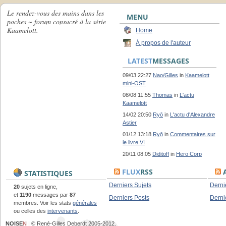
Le rendez-vous des mains dans les
MENU
poches ~ forum consacré à la série
Kaamelott.
Home
À propos de l'auteur
LATEST
MESSAGES
09/03 22:27
Nao/Gilles
in
Kaamelott
mini-OST
08/08 11:55
Thomas
in
L'actu
Kaamelott
14/02 20:50
Ryō
in
L'actu d'Alexandre
Astier
01/12 13:18
Ryō
in
Commentaires sur
le livre VI
20/11 08:05
Diditoff
in
Hero Corp
FLUX
RSS
A
STATISTIQUES
Derniers Sujets
Derni
20
sujets en ligne,
et
1190
messages par
87
Derniers Posts
Derni
membres. Voir les stats
générales
ou celles des
intervenants
.
NOISE
N
| © René-Gilles Deberdt 2005-2012.