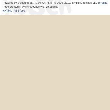
Powered by a custom SMF 2.0 RC4 | SMF © 2006–2012, Simple Machines LLC (
credits
)
Page created in 0.044 seconds with 19 queries.
XHTML
RSS feed