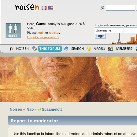
Guest
Hello,
,
today is 8 August 2026 à
Login with username, passwo
5h40.
Please
login
or
register
.
Forgot your password?
GAMES
NOISE
N
THIS FORUM
SEARCH
MEMBERS
Noise
n
Nao
Spaamelott
»
»
Report to moderator
Use this function to inform the moderators and administrators of an abusiv