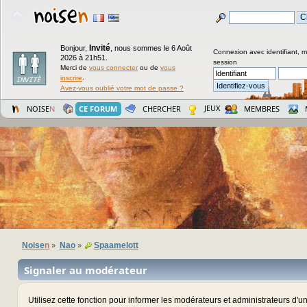
Invité
Bonjour,
,
nous sommes le 6 Août
Connexion avec identifiant, 
2026 à 21h51.
session
Merci de
vous connecter
ou de
vous
inscrire
.
Avez-vous oublié votre mot de passe ?
JEUX
NOISE
N
CE FORUM
CHERCHER
MEMBRES
Noise
n
Nao
Spaamelott
»
»
Signaler au modérateur
Utilisez cette fonction pour informer les modérateurs et administrateurs d'