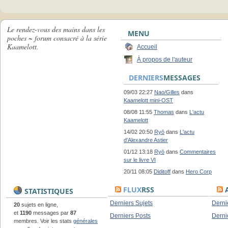
Le rendez-vous des mains dans les
MENU
poches ~ forum consacré à la série
Kaamelott.
Accueil
À propos de l'auteur
DERNIERS
MESSAGES
09/03 22:27
Nao/Gilles
dans
Kaamelott mini-OST
08/08 11:55
Thomas
dans
L'actu
Kaamelott
14/02 20:50
Ryō
dans
L'actu
d'Alexandre Astier
01/12 13:18
Ryō
dans
Commentaires
sur le livre VI
20/11 08:05
Diditoff
dans
Hero Corp
FLUX
RSS
A
STATISTIQUES
Derniers Sujets
Derni
20
sujets en ligne,
et
1190
messages par
87
Derniers Posts
Derni
membres. Voir les stats
générales