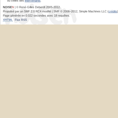
ou celles des
intervenants
.
NOISE
N
| © René-Gilles Deberdt 2005-2012.
Propulsé par un SMF 2.0 RC4 modifié | SMF © 2006–2012, Simple Machines LLC (
crédits
Page générée en 0.022 secondes avec 18 requêtes.
XHTML
Flux RSS