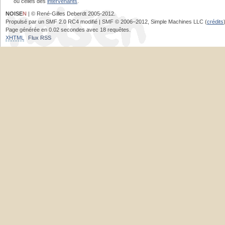
ou celles des
intervenants
.
NOISE
N
| © René-Gilles Deberdt 2005-2012.
Propulsé par un SMF 2.0 RC4 modifié | SMF © 2006–2012, Simple Machines LLC (
crédits
Page générée en 0.02 secondes avec 18 requêtes.
XHTML
Flux RSS