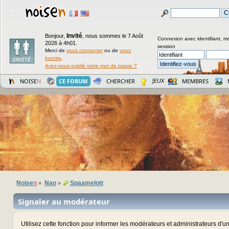
Invité
Bonjour,
,
nous sommes le 7 Août
Connexion avec identifiant, m
2026 à 4h01.
session
Merci de
vous connecter
ou de
vous
inscrire
.
Avez-vous oublié votre mot de passe ?
JEUX
NOISE
N
CE FORUM
CHERCHER
MEMBRES
Noise
n
Nao
Spaamelott
»
»
Signaler au modérateur
Utilisez cette fonction pour informer les modérateurs et administrateurs d'