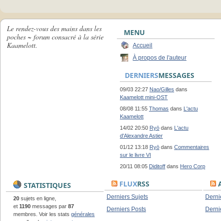
Le rendez-vous des mains dans les
MENU
poches ~ forum consacré à la série
Kaamelott.
Accueil
À propos de l'auteur
DERNIERS
MESSAGES
09/03 22:27
Nao/Gilles
dans
Kaamelott mini-OST
08/08 11:55
Thomas
dans
L'actu
Kaamelott
14/02 20:50
Ryō
dans
L'actu
d'Alexandre Astier
01/12 13:18
Ryō
dans
Commentaires
sur le livre VI
20/11 08:05
Diditoff
dans
Hero Corp
FLUX
RSS
A
STATISTIQUES
Derniers Sujets
Derni
20
sujets en ligne,
et
1190
messages par
87
Derniers Posts
Derni
membres. Voir les stats
générales