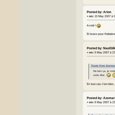
Posted by: Arion
«
on:
10 May 2007 à 
A voté !
Et bravo pour l'initiati
Posted by: Nao/Gil
«
on:
9 May 2007 à 2
Quote from Azemar
Ha ben ça, je crois
cette tête:
En tout cas c'est bien
Posted by: Azemar
«
on:
8 May 2007 à 2