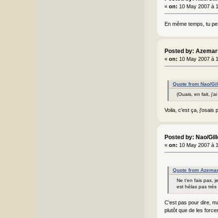
«
on:
10 May 2007 à 
En même temps, tu pe
Posted by: Azemar
«
on:
10 May 2007 à 
Quote from Nao/Gi
(Ouais, en fait, j
Voila, c'est ça, j'osais 
Posted by: Nao/Gil
«
on:
10 May 2007 à 
Quote from Azemar
Ne t'en fais pas, 
est hélas pas trés 
C'est pas pour dire, ma
plutôt que de les force