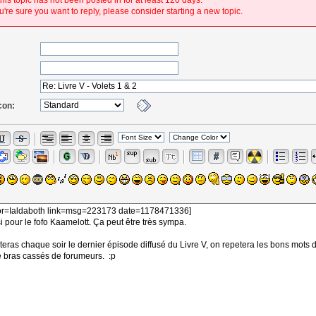
his topic has not been posted in for at least 120 days.
're sure you want to reply, please consider starting a new topic.
con: