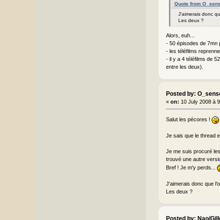
Quote from O_sens
J'aimerais donc qu
Les deux ?
Alors, euh...
- 50 épisodes de 7mn p
- les téléfilms repren
- il y a 4 téléfilms de
entre les deux).
Posted by: O_sens
«
on:
10 July 2008 à 
Salut les pécores !
Je sais que le thread 
Je me suis procuré les 
trouvé une autre versio
Bref ! Je m'y perds...
J'aimerais donc que l'o
Les deux ?
Posted by: Nao/Gil