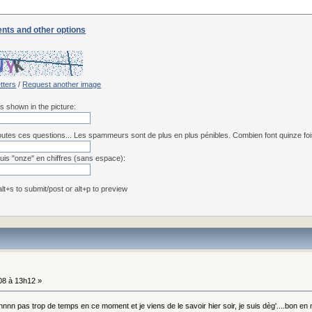
nts and other options
etters
/
Request another image
rs shown in the picture:
utes ces questions... Les spammeurs sont de plus en plus pénibles. Combien font quinze fois 
uis "onze" en chiffres (sans espace):
 alt+s to submit/post or alt+p to preview
8 à 13h12 »
 pas trop de temps en ce moment et je viens de le savoir hier soir, je suis dèg'....bon e