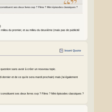
 constituent ses deux livres svp ? Films ? Mini épisodes classiques ?
)
au milieu du premier, et au milieu du deuxième (mais pas de publicité
Insert Quote
a question sans avoir à créer un nouveau topic.
di dernier et de ce qui le sera mardi prochain) mais j'ai également
ui constituent ses deux livres svp ? Films ? Mini épisodes classiques ?