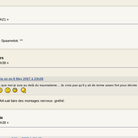
0h21 »
ve Spaamelott. ^^
les
3h38 »
ia on on 8 May 2007 à 23h38
 que moi je suis au delà du traumatisme... Je crois pas qu'il y ait de terme assez fort pour décrire 
, AA sait faire des montages nerveux :gnéhé:
ia
3h38 »