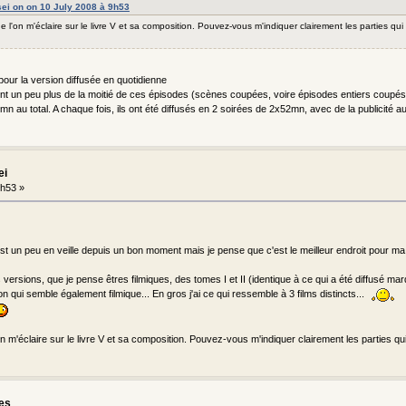
ei on on 10 July 2008 à 9h53
e l'on m'éclaire sur le livre V et sa composition. Pouvez-vous m'indiquer clairement les parties qui
our la version diffusée en quotidienne
nent un peu plus de la moitié de ces épisodes (scènes coupées, voire épisodes entiers coupés
 52mn au total. A chaque fois, ils ont été diffusés en 2 soirées de 2x52mn, avec de la publicité 
ei
9h53 »
est un peu en veille depuis un bon moment mais je pense que c'est le meilleur endroit pour m
versions, que je pense êtres filmiques, des tomes I et II (identique à ce qui a été diffusé mar
n qui semble également filmique... En gros j'ai ce qui ressemble à 3 films distincts...
n m'éclaire sur le livre V et sa composition. Pouvez-vous m'indiquer clairement les parties q
les