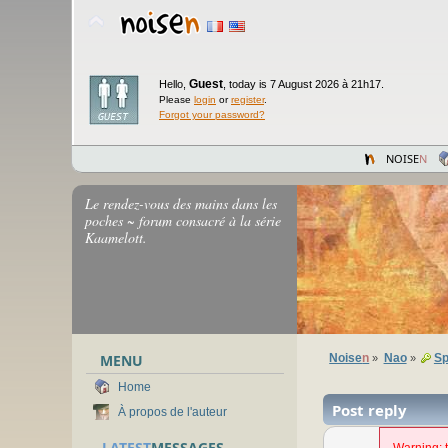
Guest
Hello,
,
today is 7 August 2026 à 21h17.
Please
login
or
register
.
Forgot your password?
NOISE
N
Le rendez-vous des mains dans les
poches ~ forum consacré à la série
Kaamelott.
MENU
Noise
n
Nao
Sp
»
»
Home
Post reply
À propos de l'auteur
LATEST
MESSAGES