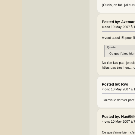
(Ouais, en fait, j'ai s
Posted by: Azemar
«
on:
10 May 2007 à 
A voté aussi! Et pour l
Quote
Ce que j'aime bie
Ne t'en fais pas, je su
hélas pas trés heu.... 
Posted by: Ryō
«
on:
10 May 2007 à 
J'ai mis le dernier parc
Posted by: Nao/Gil
«
on:
10 May 2007 à 
Ce que j'aime bien, c'