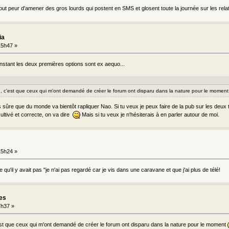
urtout peur d'amener des gros lourds qui postent en SMS et glosent toute la journée sur les rela
ia
15h47 »
'instant les deux premières options sont ex aequo...
n, c'est que ceux qui m'ont demandé de créer le forum ont disparu dans la nature pour le moment
is sûre que du monde va bientôt rapliquer Nao. Si tu veux je peux faire de la pub sur les deux 
cultivé et correcte, on va dire
Mais si tu veux je n'hésiterais à en parler autour de moi.
15h24 »
e qu'il y avait pas "je n'ai pas regardé car je vis dans une caravane et que j'ai plus de télé!
les
7h37 »
est que ceux qui m'ont demandé de créer le forum ont disparu dans la nature pour le moment