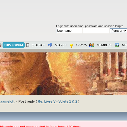
Login with username, password and session length
GAMES
THIS FORUM
SIDEBAR
SEARCH
MEMBERS
ME
aamelott
Post reply (
Re: Livre V - Volets 1 & 2
)
»