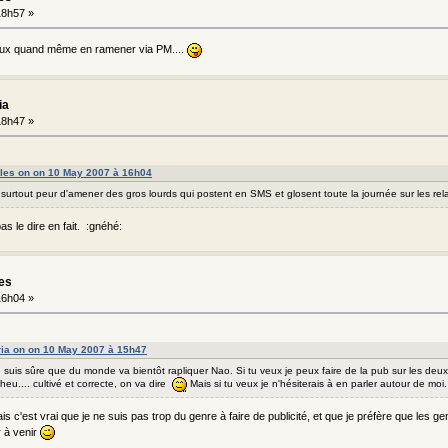
18h57 »
ux quand même en ramener via PM....
ia
18h47 »
lles on on 10 May 2007 à 16h04
'ai surtout peur d'amener des gros lourds qui postent en SMS et glosent toute la journée sur les rel
pas le dire en fait. :gnéhé:
les
16h04 »
ia on on 10 May 2007 à 15h47
je suis sûre que du monde va bientôt rapliquer Nao. Si tu veux je peux faire de la pub sur les deu
heu.... cultivé et correcte, on va dire
Mais si tu veux je n'hésiterais à en parler autour de moi.
is c'est vrai que je ne suis pas trop du genre à faire de publicité, et que je préfère que les ge
r à venir