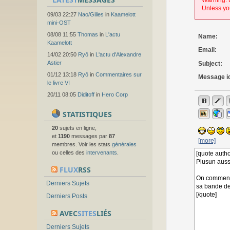
Warning: t
Unless you
09/03 22:27
Nao/Gilles
in
Kaamelott
mini-OST
08/08 11:55
Thomas
in
L'actu
Name:
Kaamelott
Email:
14/02 20:50
Ryō
in
L'actu d'Alexandre
Astier
Subject:
01/12 13:18
Ryō
in
Commentaires sur
Message i
le livre VI
20/11 08:05
Diditoff
in
Hero Corp
STATISTIQUES
20
sujets en ligne,
et
1190
messages par
87
[more]
membres. Voir les stats
générales
ou celles des
intervenants
.
FLUX
RSS
Derniers Sujets
Derniers Posts
AVEC
SITES
LIÉS
Derniers Sujets