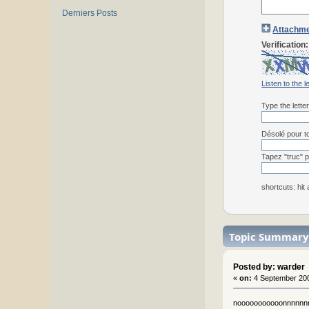
Derniers Posts
Attachme
Verification:
Listen to the l
Type the lette
Désolé pour to
Tapez "truc" p
shortcuts: hit
Topic Summary
Posted by: warder
«
on:
4 September 200
nooooooooooonnnnnnnnnn