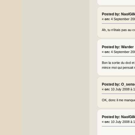
Posted by: Nao/Gil
«
on:
4 September 200
Ah, tu n'étais pas au c
Posted by: Warder
«
on:
4 September 200
Bon la sortie du dvd e
mince moi qui pensait 
Posted by: O_sens
«
on:
10 July 2008 à 
OK, donc il me manque 
Posted by: Nao/Gil
«
on:
10 July 2008 à 