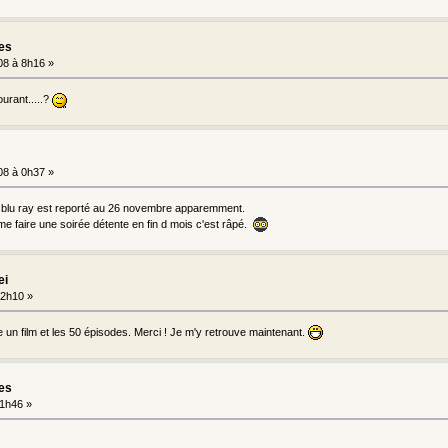
les
8 à 8h16 »
ourant.....?
8 à 0h37 »
t blu ray est reporté au 26 novembre apparemment.
me faire une soirée détente en fin d mois c'est râpé.
ei
12h10 »
un film et les 50 épisodes. Merci ! Je m'y retrouve maintenant.
les
11h46 »