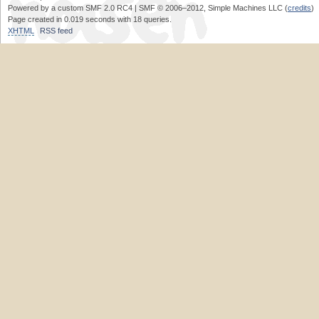
Powered by a custom SMF 2.0 RC4 | SMF © 2006–2012, Simple Machines LLC (
credits
)
Page created in 0.019 seconds with 18 queries.
XHTML
RSS feed