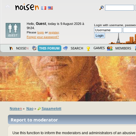
Guest
Hello,
,
today is 9 August 2026 à
Login with username, passwo
9h34.
Please
login
or
register
.
Forgot your password?
GAMES
NOISE
N
THIS FORUM
SEARCH
MEMBERS
Noise
n
Nao
Spaamelott
»
»
Report to moderator
Use this function to inform the moderators and administrators of an abusiv