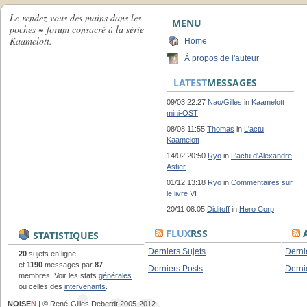
Le rendez-vous des mains dans les
MENU
poches ~ forum consacré à la série
Kaamelott.
Home
À propos de l'auteur
LATEST
MESSAGES
09/03 22:27
Nao/Gilles
in
Kaamelott
mini-OST
08/08 11:55
Thomas
in
L'actu
Kaamelott
14/02 20:50
Ryō
in
L'actu d'Alexandre
Astier
01/12 13:18
Ryō
in
Commentaires sur
le livre VI
20/11 08:05
Diditoff
in
Hero Corp
FLUX
RSS
A
STATISTIQUES
Derniers Sujets
Derni
20
sujets en ligne,
et
1190
messages par
87
Derniers Posts
Derni
membres. Voir les stats
générales
ou celles des
intervenants
.
NOISE
N
| © René-Gilles Deberdt 2005-2012.