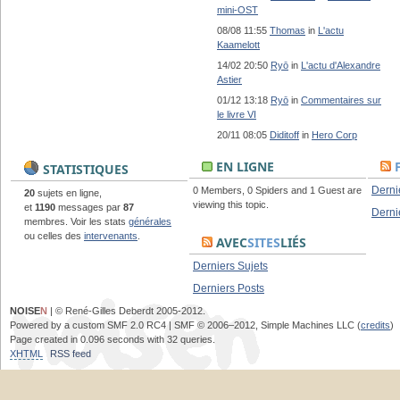
mini-OST
08/08 11:55
Thomas
in
L'actu
Kaamelott
14/02 20:50
Ryō
in
L'actu d'Alexandre
Astier
01/12 13:18
Ryō
in
Commentaires sur
le livre VI
20/11 08:05
Diditoff
in
Hero Corp
EN LIGNE
STATISTIQUES
Derni
0 Members, 0 Spiders and 1 Guest are
20
sujets en ligne,
viewing this topic.
et
1190
messages par
87
Derni
membres. Voir les stats
générales
ou celles des
intervenants
.
AVEC
SITES
LIÉS
Derniers Sujets
Derniers Posts
NOISE
N
| © René-Gilles Deberdt 2005-2012.
Powered by a custom SMF 2.0 RC4 | SMF © 2006–2012, Simple Machines LLC (
credits
)
Page created in 0.096 seconds with 32 queries.
XHTML
RSS feed