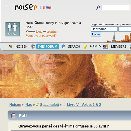
Guest
Hello,
,
today is 7 August 2026 à
Login with username, passwo
8h37.
Please
login
or
register
.
Forgot your password?
GAMES
NOISE
N
THIS FORUM
SEARCH
MEMBERS
Noise
n
Nao
Spaamelott
Livre V - Volets 1 & 2
»
»
»
Poll
Qu'avez-vous pensé des téléfilms diffusés le 30 avril ?