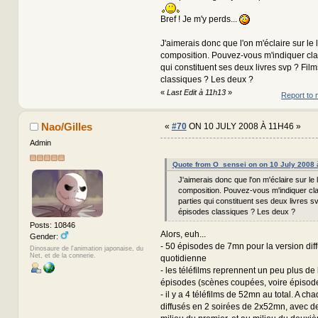
Bref ! Je m'y perds...
J'aimerais donc que l'on m'éclaire sur le l
composition. Pouvez-vous m'indiquer clai
qui constituent ses deux livres svp ? Fil
classiques ? Les deux ?
«
Last Edit à 11h13
»
Report to 
Nao/Gilles
«
#70
ON 10 JULY 2008 À 11H46 »
Admin
Quote from O_sensei on on 10 July 2008 
J'aimerais donc que l'on m'éclaire sur le l
composition. Pouvez-vous m'indiquer cla
parties qui constituent ses deux livres s
épisodes classiques ? Les deux ?
Posts: 10846
Alors, euh...
Gender:
- 50 épisodes de 7mn pour la version dif
Dinosaure de l'animation japonaise, du
Net, et de la connerie.
quotidienne
- les téléfilms reprennent un peu plus de 
épisodes (scènes coupées, voire épisode
- il y a 4 téléfilms de 52mn au total. A chaq
diffusés en 2 soirées de 2x52mn, avec de