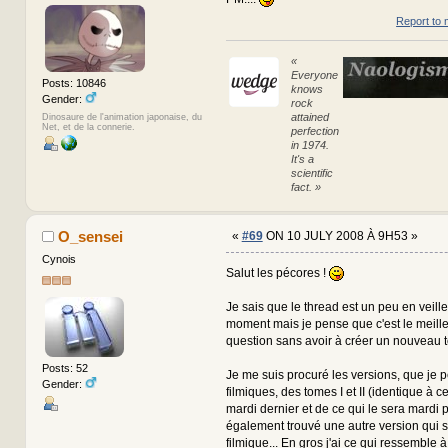
Report to 
«
Everyone
Posts: 10846
knows
Gender:
rock
attained
Dinosaure de l'animation japonaise, du
Net, et de la connerie.
perfection
in 1974.
It's a
scientific
fact. »
O_sensei
«
#69
ON 10 JULY 2008 À 9H53 »
Cynois
Salut les pécores !
Je sais que le thread est un peu en veill
moment mais je pense que c'est le meill
question sans avoir à créer un nouveau t
Posts: 52
Je me suis procuré les versions, que je 
Gender:
filmiques, des tomes I et II (identique à ce
mardi dernier et de ce qui le sera mardi p
également trouvé une autre version qui
filmique... En gros j'ai ce qui ressemble à 