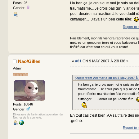
Ha ben ça, je crois que moi je suis au de
Posts: 25
Gender:
traumatisme... Je crois pas qu'il y ait de 
pour décrire ma réaction à le vue dudit rê
cliffanger.... J'avais un peu cette tête:
Report to 
Paisiblement, mon fils viendra reprendre ce qui
mettrez un genou en terre et vous baisserez 
fidélité car c'est tout ce qui vous reste!
Nao/Gilles
«
#61
ON 9 MAY 2007 À 23H38 »
Admin
Quote from Azemaria on on 8 May 2007 à
Ha ben ça, je crois que moi je suis au de
traumatisme... Je crois pas qu'il y ait de
pour décrire ma réaction à le vue dudit rê
cliffanger.... J'avais un peu cette tête:
Posts: 10846
Gender:
Dinosaure de l'animation japonaise, du
En tout cas c'est bien, AA sait faire des
Net, et de la connerie.
:gnéhé:
Report to 