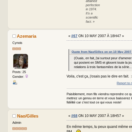
attained
perfection
in 1974.
It's a
scientific
fact. »
Azemaria
«
#67
ON 10 MAY 2007 À 18H47 »
Cynois
Quote from Nao/Gilles on on 10 May 2007
(Ouais, en fait, j'ai surtout peur d'amene
qui postent en SMS et glosent toute la jo
relations à trois fantasmées de la série..
Posts: 25
Voila, c'est ça, j'osais pas le dire en fait.
Gender:
Report to 
Paisiblement, mon fils viendra reprendre ce qui
mettrez un genou en terre et vous baisserez 
fidélité car c'est tout ce qui vous reste!
Nao/Gilles
«
#68
ON 10 MAY 2007 À 18H57 »
Admin
En même temps, tu peux quand même en
PM....