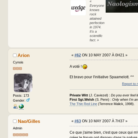
«
Everyone
knows
rock
attained
perfection
in 1974.
It's a
scientific
fact. »
Arion
«
#62
ON 10 MAY 2007 À 0H21 »
Cynois
A voté !
Et bravo pour l'initiative Spaamelott. ^^
Report to 
Private Witt
(J. Caviezel) :
Do you ever feel l
Posts: 173
First Sgt.Welsh
(S. Penn) :
Only when I'm ar
Gender:
The Thin Red Line
(Terrence Malick, 1998).
Nao/Gilles
«
#63
ON 10 MAY 2007 À 7H37 »
Admin
Ce que j'aime bien, c'est que ceux qui 
créer le forum ont disparu dans la natur