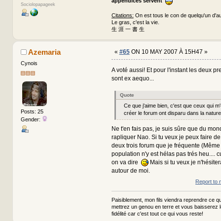
appendices servent
Sociolopapageek
Citations:
On est tous le con de quelqu'un d'au
Le gras, c'est la vie.
生 涯 一 書 生
Azemaria
«
#65
ON 10 MAY 2007 À 15H47 »
Cynois
A voté aussi! Et pour l'instant les deux p
sont ex aequo...
Quote
Ce que j'aime bien, c'est que ceux qui 
Posts: 25
créer le forum ont disparu dans la natur
Gender:
Ne t'en fais pas, je suis sûre que du mon
rapliquer Nao. Si tu veux je peux faire de
deux trois forum que je fréquente (Même 
population n'y est hélas pas trés heu.... cu
on va dire
Mais si tu veux je n'hésiter
autour de moi.
Report to 
Paisiblement, mon fils viendra reprendre ce qui
mettrez un genou en terre et vous baisserez 
fidélité car c'est tout ce qui vous reste!