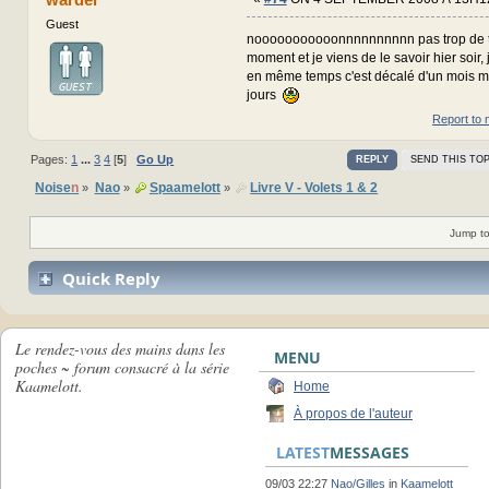
Guest
nooooooooooonnnnnnnnnn pas trop de 
moment et je viens de le savoir hier soir, 
en même temps c'est décalé d'un mois ma
jours
Report to 
Pages:
1
...
3
4
[
5
]
Go Up
REPLY
SEND THIS TOP
Noise
n
Nao
Spaamelott
Livre V - Volets 1 & 2
»
»
»
Jump to
Quick Reply
Le rendez-vous des mains dans les
MENU
poches ~ forum consacré à la série
Kaamelott.
Home
À propos de l'auteur
LATEST
MESSAGES
09/03 22:27
Nao/Gilles
in
Kaamelott