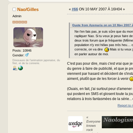
Nao/Gilles
«
#66
ON 10 MAY 2007 À 16H04 »
Admin
Quote from Azemaria on on 10 May 2007 
Ne t'en fais pas, je suis sûre que du mon
rapliquer Nao. Si tu veux je peux faire de
deux trois forum que je fréquente (Même 
population n'y est hélas pas trés heu.... c
correcte, on va dire
Mais si tu veux j
Posts: 10846
en parler autour de moi.
Gender:
Dinosaure de l'animation japonaise, du
C'est pas pour dire, mais c'est vrai que je
Net, et de la connerie.
du genre à faire de publicité, et que je p
viennent par hasard et décident de s'insta
aiment, plutôt que de les forcer à venir
(Ouais, en fait, j'ai surtout peur d'amener
qui postent en SMS et glosent toute la jo
relations à trois fantasmées de la série...
Report to 
«
Everyone
knows
rock