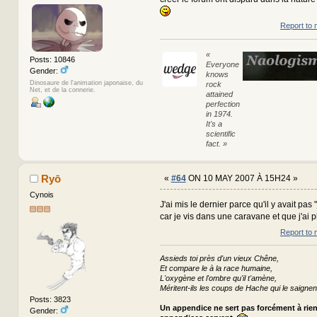
Report to 
«
Posts: 10846
Everyone
Gender:
knows
Dinosaure de l'animation japonaise, du
rock
Net, et de la connerie.
attained
perfection
in 1974.
It's a
scientific
fact. »
Ryō
«
#64
ON 10 MAY 2007 À 15H24 »
Cynois
J'ai mis le dernier parce qu'il y avait pas 
car je vis dans une caravane et que j'ai p
Report to 
Assieds toi près d'un vieux Chêne,
Et compare le à la race humaine,
L'oxygène et l'ombre qu'il t'amène,
Méritent-ils les coups de Hache qui le saignen
Posts: 3823
Un appendice ne sert pas forcément à rie
Gender: