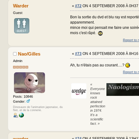
Warder
«
#72
ON 4 SEPTEMBER 2008 À 0H37
Guest
Bon la sortie du dvd et blu ray est repor
apparemment.
mince moi qui pensait me faire une soirée
mois c'est râpé.
Report to 
Nao/Gilles
«
#73
ON 4 SEPTEMBER 2008 À 8H16
Admin
Ah, tu n'étais pas au courant.....?
Report to 
«
Everyone
knows
Posts: 10846
rock
Gender:
attained
perfection
Dinosaure de l'animation japonaise, du
Net, et de la connerie.
in 1974.
It's a
scientific
fact. »
warder
«
#74
ON 4 SEPTEMBER 2008 À 13H1