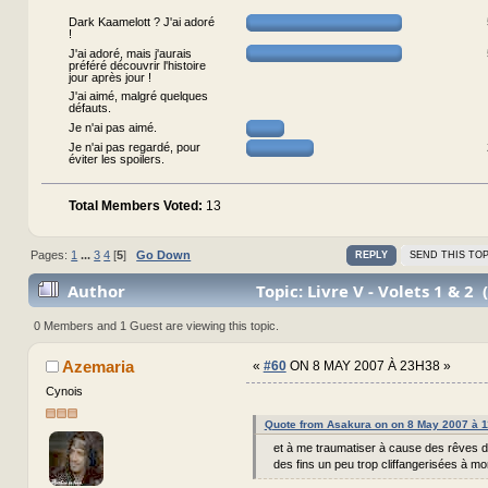
Dark Kaamelott ? J'ai adoré
!
J'ai adoré, mais j'aurais
préféré découvrir l'histoire
jour après jour !
J'ai aimé, malgré quelques
défauts.
Je n'ai pas aimé.
Je n'ai pas regardé, pour
éviter les spoilers.
Total Members Voted:
13
Pages:
1
...
3
4
[
5
]
Go Down
REPLY
SEND THIS TOP
Author
Topic: Livre V - Volets 1 & 2
times)
0 Members and 1 Guest are viewing this topic.
Azemaria
«
#60
ON 8 MAY 2007 À 23H38 »
Cynois
Quote from Asakura on on 8 May 2007 à 
et à me traumatiser à cause des rêves d
des fins un peu trop cliffangerisées à mon