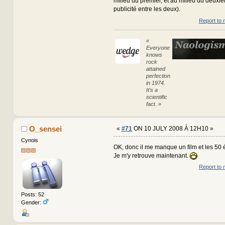
milieu du premier, et au milieu du deuxi
publicité entre les deux).
Report to 
«
Everyone
knows
rock
attained
perfection
in 1974.
It's a
scientific
fact. »
O_sensei
«
#71
ON 10 JULY 2008 À 12H10 »
Cynois
OK, donc il me manque un film et les 50 
Je m'y retrouve maintenant.
Report to 
Posts: 52
Gender: