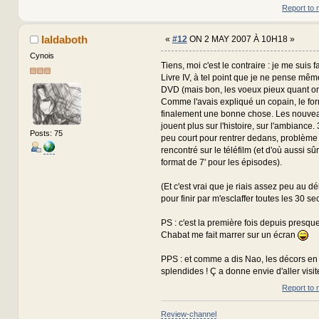
Report to 
Ialdaboth
«
#12
ON 2 MAY 2007 À 10H18 »
Cynois
Tiens, moi c'est le contraire : je me suis f
Livre IV, à tel point que je ne pense mêm
DVD (mais bon, les voeux pieux quant on e
Comme l'avais expliqué un copain, le form
finalement une bonne chose. Les nouvea
jouent plus sur l'histoire, sur l'ambiance.
Posts: 75
peu court pour rentrer dedans, problème
rencontré sur le téléfilm (et d'où aussi 
format de 7' pour les épisodes).
(Et c'est vrai que je riais assez peu au dé
pour finir par m'esclaffer toutes les 30 se
PS : c'est la première fois depuis presqu
Chabat me fait marrer sur un écran
PPS : et comme a dis Nao, les décors en 
splendides ! Ç a donne envie d'aller visit
Report to 
Review-channel