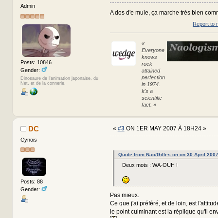
Admin
A dos d'e mule, ça marche très bien comm
Report to 
«
Everyone
knows
Posts: 10846
rock
Gender:
attained
perfection
Dinosaure de l'animation japonaise, du
Net, et de la connerie.
in 1974.
It's a
scientific
fact. »
DC
«
#3
ON 1ER MAY 2007 À 18H24 »
Cynois
Quote from Nao/Gilles on on 30 April 200
Deux mots : WA-OUH !
Posts: 88
Gender:
Pas mieux.
Ce que j'ai préféré, et de loin, est l'attit
le point culminant est la réplique qu'il 