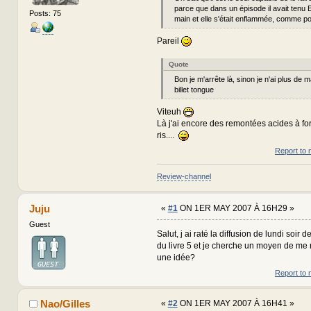
parce que dans un épisode il avait tenu 
Posts: 75
main et elle s'était enflammée, comme pou
Pareil
Quote
Bon je m'arrête là, sinon je n'ai plus de 
billet tongue
Viteuh
Là j'ai encore des remontées acides à for
ris....
Report to 
Review-channel
Juju
«
#1
ON 1ER MAY 2007 À 16H29 »
Guest
Salut, j ai raté la diffusion de lundi soir
du livre 5 et je cherche un moyen de me r
une idée?
Report to 
Nao/Gilles
«
#2
ON 1ER MAY 2007 À 16H41 »