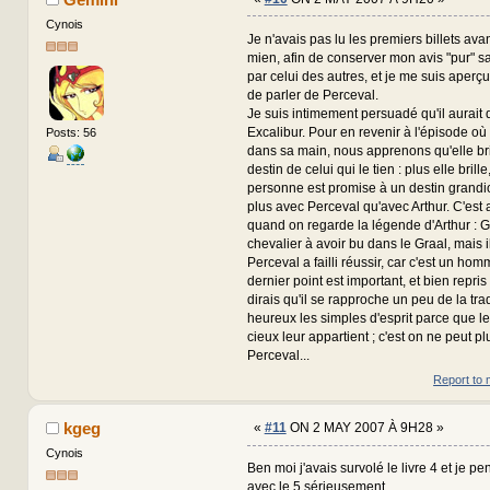
Cynois
Je n'avais pas lu les premiers billets ava
mien, afin de conserver mon avis "pur" sa
par celui des autres, et je me suis aperçu
de parler de Perceval.
Je suis intimement persuadé qu'il aurait
Excalibur. Pour en revenir à l'épisode où 
Posts: 56
dans sa main, nous apprenons qu'elle bri
destin de celui qui le tien : plus elle brille
personne est promise à un destin grandiose
plus avec Perceval qu'avec Arthur. C'est
quand on regarde la légende d'Arthur : G
chevalier à avoir bu dans le Graal, mais il
Perceval a failli réussir, car c'est un hom
dernier point est important, et bien repr
dirais qu'il se rapproche un peu de la trad
heureux les simples d'esprit parce que 
cieux leur appartient ; c'est on ne peut pl
Perceval...
Report to 
kgeg
«
#11
ON 2 MAY 2007 À 9H28 »
Cynois
Ben moi j'avais survolé le livre 4 et je pe
avec le 5 sérieusement...