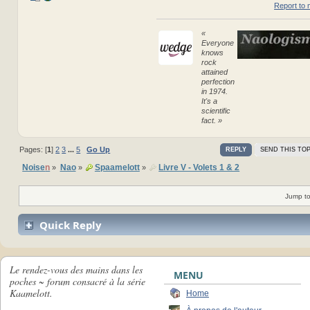
Report to 
«
Everyone
knows
rock
attained
perfection
in 1974.
It's a
scientific
fact. »
Pages: [
1
]
2
3
...
5
Go Up
REPLY
SEND THIS TOP
Noise
n
Nao
Spaamelott
Livre V - Volets 1 & 2
»
»
»
Jump to
Quick Reply
Le rendez-vous des mains dans les
MENU
poches ~ forum consacré à la série
Kaamelott.
Home