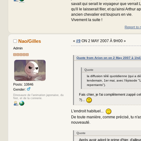
savait qui serait le voyageur que verrait L
qu'il le laisserait filer, et qu'ainsi Arthur
ancien chevalier est toujours en vie.
Vivement la suite !
Report to 
Nao/Gilles
«
#9
ON 2 MAY 2007 À 9H00 »
Admin
Quote from Arion on on 2 May 2007 à 1h4
Quote
la diffusion télé quotidienne (qui a d
lendemain, 1er mai, avec l'épisode "
Posts: 10846
repentants").
Gender:
Fais chier, je l'ai complètement zappé cel
Dinosaure de l'animation japonaise, du
Net, et de la connerie.
?)...
L'endroit habituel...
De toute manière, comme précisé, tu n'as
nouveauté.
Quote
Après avoir adoré le prime d'hier, d'ailleu