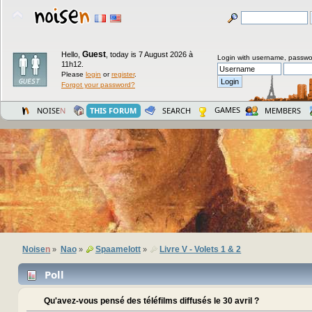
Guest
Hello,
,
today is 7 August 2026 à
Login with username, passwo
11h12.
Please
login
or
register
.
Forgot your password?
GAMES
NOISE
N
THIS FORUM
SEARCH
MEMBERS
Noise
n
Nao
Spaamelott
Livre V - Volets 1 & 2
»
»
»
Poll
Qu'avez-vous pensé des téléfilms diffusés le 30 avril ?