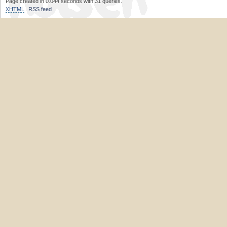
Page created in 0.044 seconds with 31 queries.
XHTML
RSS feed