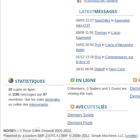
À propos de l'auteur
LATEST
MESSAGES
09/03 22:27
Nao/Gilles
in
Kaamelott
mini-OST
08/08 11:55
Thomas
in
L'actu
Kaamelott
14/02 20:50
Ryō
in
L'actu d'Alexandre
Astier
01/12 13:18
Ryō
in
Commentaires sur
le livre VI
20/11 08:05
Diditoff
in
Hero Corp
EN LIGNE
STATISTIQUES
Derni
0 Members, 0 Spiders and 1 Guest are
20
sujets en ligne,
viewing this topic.
et
1190
messages par
87
Derni
membres. Voir les stats
générales
ou celles des
intervenants
.
AVEC
SITES
LIÉS
Derniers Sujets
Derniers Posts
NOISE
N
| © René-Gilles Deberdt 2005-2012.
Powered by a custom SMF 2.0 RC4 | SMF © 2006–2012, Simple Machines LLC (
credits
)