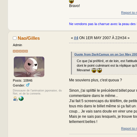
Bravo!
Report to 
Ne vendons pas la charrue avec la peau des 
Nao/Gilles
«
#4
ON 1ER MAY 2007 À 22H34 »
Admin
Quote from DarkCamus on on 1er May 20
Ce que j'ai préféré, et de loin, est l'attit
dont le point culminant est la réplique qu'i
Mevanwi
Me souviens plus, c'est quoua ?
Posts: 10846
Gender:
Sinon, j'ai splitté le précédent billet pour
Dinosaure de l'animation japonaise, du
Net, et de la connerie.
commentaire dans le même...
J'ai fait 5 screencaps du téléfilm, de petite 
tous mis dans le billet même si ça fait un 
coup... Je vais sans doute en virer une pai
Mais je ne sais pas lesquels, je trouve t
tellement belles !
Report to 