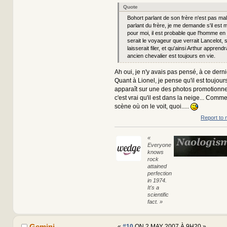
Quote
Bohort parlant de son frère n'est pas mal
parlant du frère, je me demande s'il est mo
pour moi, il est probable que l'homme en 
serait le voyageur que verrait Lancelot, se 
laisserait filer, et qu'ainsi Arthur apprend
ancien chevalier est toujours en vie.
Ah oui, je n'y avais pas pensé, à ce dernie
Quant à Lionel, je pense qu'il est toujours
apparaît sur une des photos promotionnel
c'est vrai qu'il est dans la neige... Comm
scène où on le voit, quoi.....
Report to 
«
Everyone
knows
rock
attained
perfection
in 1974.
It's a
scientific
fact. »
Gemini
«
#10
ON 2 MAY 2007 À 9H20 »