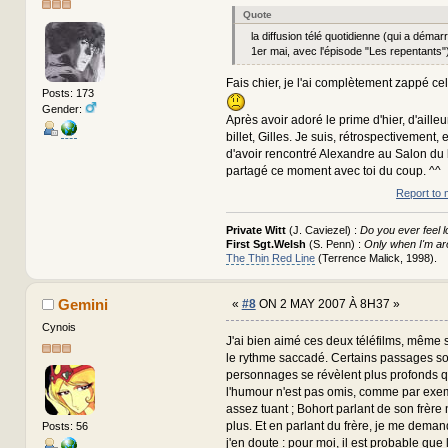
Quote
la diffusion télé quotidienne (qui a démar
1er mai, avec l'épisode "Les repentants")
Fais chier, je l'ai complètement zappé celu
Posts: 173
Gender:
Après avoir adoré le prime d'hier, d'ailleu
billet, Gilles. Je suis, rétrospectivement,
d'avoir rencontré Alexandre au Salon du li
partagé ce moment avec toi du coup. ^^
Report to 
Private Witt
(J. Caviezel) :
Do you ever feel l
First Sgt.Welsh
(S. Penn) :
Only when I'm ar
The Thin Red Line
(Terrence Malick, 1998).
Gemini
«
#8
ON 2 MAY 2007 À 8H37 »
Cynois
J'ai bien aimé ces deux téléfilms, même si
le rythme saccadé. Certains passages so
personnages se révèlent plus profonds qu
l'humour n'est pas omis, comme par exe
assez tuant ; Bohort parlant de son frère
plus. Et en parlant du frère, je me demande
Posts: 56
j'en doute : pour moi, il est probable que