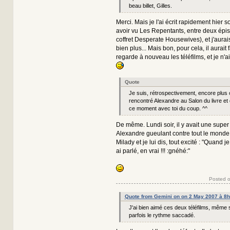
beau billet, Gilles.
Merci. Mais je l'ai écrit rapidement hier so
avoir vu Les Repentants, entre deux ép
coffret Desperate Housewives), et j'aurai
bien plus... Mais bon, pour cela, il aurait 
regarde à nouveau les téléfilms, et je n'a
Quote
Je suis, rétrospectivement, encore plus 
rencontré Alexandre au Salon du livre et 
ce moment avec toi du coup. ^^
De même. Lundi soir, il y avait une supe
Alexandre gueulant contre tout le monde,
Milady et je lui dis, tout excité : "Quand j
ai parlé, en vrai !!! :gnéhé:"
Posted o
Quote from Gemini on on 2 May 2007 à 8
J'ai bien aimé ces deux téléfilms, même si
parfois le rythme saccadé.