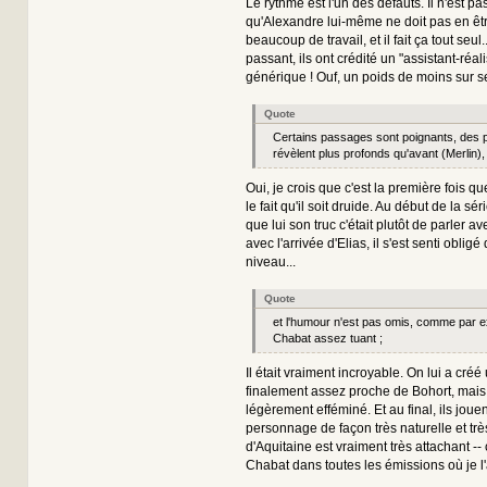
Le rythme est l'un des défauts. Il n'est pa
qu'Alexandre lui-même ne doit pas en être 
beaucoup de travail, et il fait ça tout seul..
passant, ils ont crédité un "assistant-réal
générique ! Ouf, un poids de moins sur 
Quote
Certains passages sont poignants, des
révèlent plus profonds qu'avant (Merlin),
Oui, je crois que c'est la première fois qu
le fait qu'il soit druide. Au début de la séri
que lui son truc c'était plutôt de parler a
avec l'arrivée d'Elias, il s'est senti oblig
niveau...
Quote
et l'humour n'est pas omis, comme par e
Chabat assez tuant ;
Il était vraiment incroyable. On lui a cr
finalement assez proche de Bohort, mais 
légèrement efféminé. Et au final, ils joue
personnage de façon très naturelle et trè
d'Aquitaine est vraiment très attachant -
Chabat dans toutes les émissions où je l'