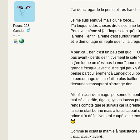
J'ai donc regardé le prime et très franche
Je me suis ennuyé mais d'une force...
Y'a toujours des choses drôles comme l
Posts: 228
Gender:
Perceval même si j'ai l'impression qu'il s
la reine... enfin la reine c'est surtout l'h
=^.^=
et le démontage en règle que lui fait régu
A part ca... ben c'est un peu tout quoi... On
pas avant - perdu définitivement le côté
si j'en loupe un c'est pas la mort" pour r
grande fresque, avec tout ce qui peux y êt
pense particulièrement à Lancelot qui p
le personnage qui me fait le plus bailler... 
decaunes transaprent n'arrange rien.
M'enfin c'est dommage, personnellement
moi c'était drôle, rigolo, sympa toussa pu
rends compte que je suivais car la prem
la série était bonne mais à force ca part en
prime m'a définitivement coupé toute envi
Comme le disait la mamie à moustache,
c'était mieux avant...