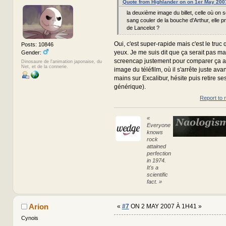
Quote from Highlander on on 1er May 200
la deuxième image du billet, celle où on 
sang couler de la bouche d'Arthur, elle p
de Lancelot ?
Oui, c'est super-rapide mais c'est le truc
Posts: 10846
yeux. Je me suis dit que ça serait pas ma
Gender:
screencap justement pour comparer ça a
Dinosaure de l'animation japonaise, du
Net, et de la connerie.
image du téléfilm, où il s'arrête juste av
mains sur Excalibur, hésite puis retire se
générique).
Report to 
«
Everyone
knows
rock
attained
perfection
in 1974.
It's a
scientific
fact. »
Arion
«
#7
ON 2 MAY 2007 À 1H41 »
Cynois