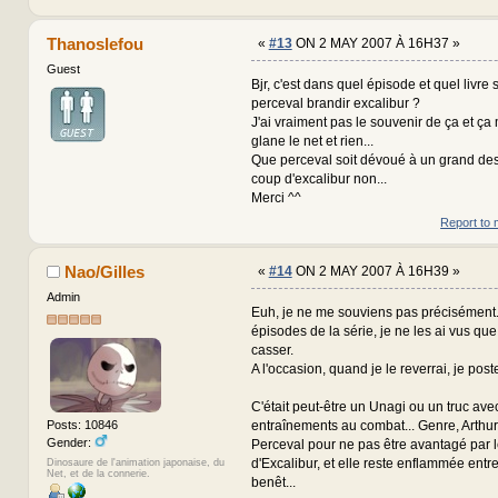
Thanoslefou
«
#13
ON 2 MAY 2007 À 16H37 »
Guest
Bjr, c'est dans quel épisode et quel livre 
perceval brandir excalibur ?
J'ai vraiment pas le souvenir de ça et ç
glane le net et rien...
Que perceval soit dévoué à un grand dest
coup d'excalibur non...
Merci ^^
Report to 
Nao/Gilles
«
#14
ON 2 MAY 2007 À 16H39 »
Admin
Euh, je ne me souviens pas précisément..
épisodes de la série, je ne les ai vus que
casser.
A l'occasion, quand je le reverrai, je postera
C'était peut-être un Unagi ou un truc ave
entraînements au combat... Genre, Arthur
Posts: 10846
Gender:
Perceval pour ne pas être avantagé par 
d'Excalibur, et elle reste enflammée entr
Dinosaure de l'animation japonaise, du
Net, et de la connerie.
benêt...