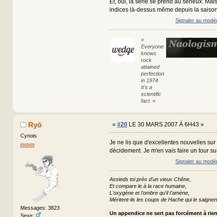
Et, oui, la série se prend au sérieux. Mais 
indices là-dessus même depuis la saison
Signaler au modé
«
Everyone
knows
rock
attained
perfection
in 1974.
It's a
scientific
fact. »
Ryō
«
#20
LE 30 MARS 2007 À 6H43 »
Cynois
Je ne lis que d'excellentes nouvelles sur 
décidement. Je m'en vais faire un tour sur 
Signaler au modé
Assieds toi près d'un vieux Chêne,
Et compare le à la race humaine,
L'oxygène et l'ombre qu'il t'amène,
Méritent-ils les coups de Hache qui le saignen
Messages: 3823
Un appendice ne sert pas forcément à rie
Sexe: