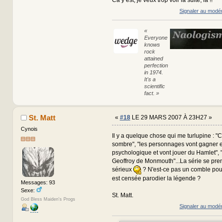
Signaler au modé
«
Everyone
knows
rock
attained
perfection
in 1974.
It's a
scientific
fact. »
St. Matt
«
#18
LE 29 MARS 2007 À 23H27 »
Cynois
Il y a quelque chose qui me turlupine : "C
sombre", "les personnages vont gagner 
psychologique et vont jouer du Hamlet", "
Geoffroy de Monmouth"...La série se pren
sérieux
? N'est-ce pas un comble pou
est censée parodier la légende ?
Messages: 93
Sexe:
St. Matt.
God Bless Maiden's Progs
Signaler au modé