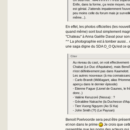
Enfin, dans la forme, ça reste moyen, ma
est génial. J'attends impatiemment l'ouve
peu moins celle du forum mais je surveil
même...).
En effet, les photos officielles (les nouvell
quand même) sont tout simplement magni
"Chateau" à Anna Gaëlle Daval pour son t
^^ La photographie est à tomber aussi... 
une saga digne du SDA O_O Qu'est ce qu'
Citer
Au niveau du cast, on voit effectivement 
Chabat (Le Duc d'Aquitaine), mais Benoî
n'est définitivement pas dans Kaamelott.
Les autres nouveaux (à ma connaissance
- Carlo Brandt (Méléagant, alias l'Homme
aperçu dans le dernier épisode)
- Etienne Fague (Lionel de Gaunes, le fr
donc..)
- Valérie Keruzoré (Nessa) : ?
- Géraldine Nakache (la Duchesse d'Aqu
- Tien Vuong Nguyen (Ao Sï Ka)
- John Smith (?!) (Le Paysan)
Benoit Poelvoorde sera peut être présen
et non dans le prime
Je crois que cett
rassemble que les noms des acteurs qui 