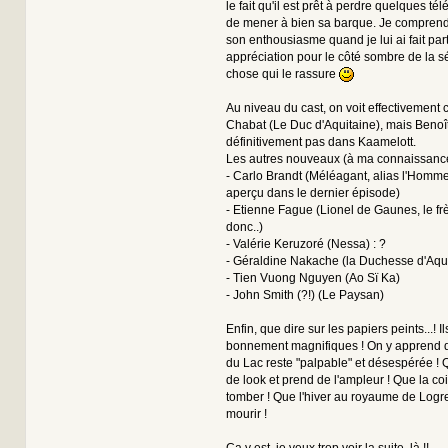
le fait qu'il est prêt à perdre quelques té
de mener à bien sa barque. Je comprend
son enthousiasme quand je lui ai fait pa
appréciation pour le côté sombre de la sé
chose qui le rassure
Au niveau du cast, on voit effectivement c
Chabat (Le Duc d'Aquitaine), mais Benoî
définitivement pas dans Kaamelott.
Les autres nouveaux (à ma connaissance 
- Carlo Brandt (Méléagant, alias l'Homme
aperçu dans le dernier épisode)
- Etienne Fague (Lionel de Gaunes, le fr
donc..)
- Valérie Keruzoré (Nessa) : ?
- Géraldine Nakache (la Duchesse d'Aqui
- Tien Vuong Nguyen (Ao Sï Ka)
- John Smith (?!) (Le Paysan)
Enfin, que dire sur les papiers peints...! Il
bonnement magnifiques ! On y apprend 
du Lac reste "palpable" et désespérée !
de look et prend de l'ampleur ! Que la coif
tomber ! Que l'hiver au royaume de Logre
mourir !
Ca y est, je veux trop voir la suite, là !!