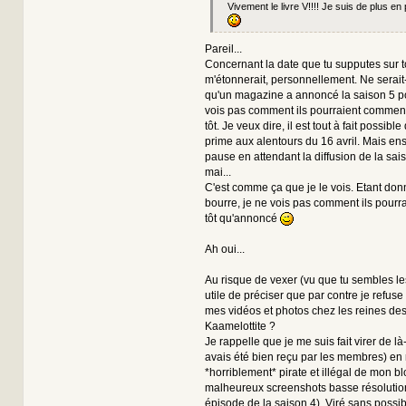
Vivement le livre V!!!! Je suis de plus en
Pareil...
Concernant la date que tu supputes sur to
m'étonnerait, personnellement. Ne serai
qu'un magazine a annoncé la saison 5 po
vois pas comment ils pourraient commenc
tôt. Je veux dire, il est tout à fait possible
prime aux alentours du 16 avril. Mais ensu
pause en attendant la diffusion de la sais
mai...
C'est comme ça que je le vois. Etant donn
bourre, je ne vois pas comment ils pourra
tôt qu'annoncé
Ah oui...
Au risque de vexer (vu que tu sembles les 
utile de préciser que par contre je refuse 
mes vidéos et photos chez les reines des
Kaamelottite ?
Je rappelle que je me suis fait virer de là
avais été bien reçu par les membres) en
*horriblement* pirate et illégal de mon blo
malheureux screenshots basse résolutio
épisode de la saison 4). Viré sans possib