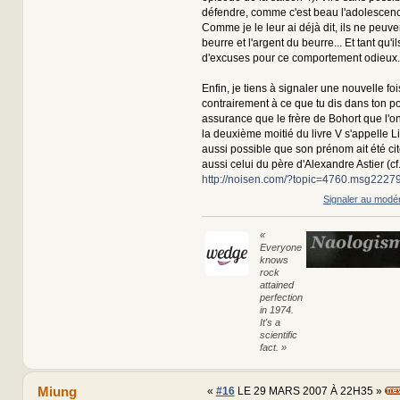
défendre, comme c'est beau l'adolescenc
Comme je le leur ai déjà dit, ils ne peuve
beurre et l'argent du beurre... Et tant qu'
d'excuses pour ce comportement odieux..
Enfin, je tiens à signaler une nouvelle fo
contrairement à ce que tu dis dans ton pos
assurance que le frère de Bohort que l'o
la deuxième moitié du livre V s'appelle Lion
aussi possible que son prénom ait été cit
aussi celui du père d'Alexandre Astier (cf
http://noisen.com/?topic=4760.msg22
Signaler au modé
«
Everyone
knows
rock
attained
perfection
in 1974.
It's a
scientific
fact. »
Miung
«
#16
LE 29 MARS 2007 À 22H35 »