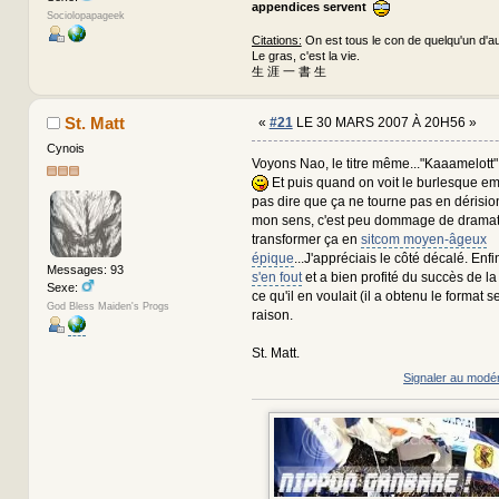
appendices servent
Sociolopapageek
Citations:
On est tous le con de quelqu'un d'au
Le gras, c'est la vie.
生 涯 一 書 生
St. Matt
«
#21
LE 30 MARS 2007 À 20H56 »
Cynois
Voyons Nao, le titre même..."Kaaamelott" 
Et puis quand on voit le burlesque em
pas dire que ça ne tourne pas en dérisio
mon sens, c'est peu dommage de dramatis
transformer ça en
sitcom moyen-âgeux
épique
...J'appréciais le côté décalé. Enfi
Messages: 93
s'en fout
et a bien profité du succès de la
Sexe:
ce qu'il en voulait (il a obtenu le format se
God Bless Maiden's Progs
raison.
St. Matt.
Signaler au modé