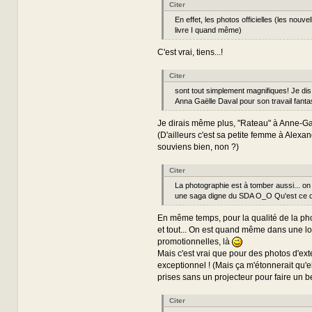
Citer
En effet, les photos officielles (les nouve
livre I quand même)
C'est vrai, tiens...!
Citer
sont tout simplement magnifiques! Je di
Anna Gaëlle Daval pour son travail fantas
Je dirais même plus, "Rateau" à Anne-Ga
(D'ailleurs c'est sa petite femme à Alexan
souviens bien, non ?)
Citer
La photographie est à tomber aussi... on 
une saga digne du SDA O_O Qu'est ce qu
En même temps, pour la qualité de la pho
et tout... On est quand même dans une l
promotionnelles, là
Mais c'est vrai que pour des photos d'exté
exceptionnel ! (Mais ça m'étonnerait qu'el
prises sans un projecteur pour faire un bel
Citer