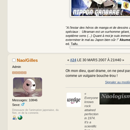
"A l'instar des héros de manga et de dessins a
spéciaux : Ultraman est un surhomme géant, S
septième sens (...) Quant à moi je suis immorte
exterminer le mal au Japon bien sûr !"
Akume
ed. Taifu.
Nao/Gilles
«
#24
LE 30 MARS 2007 À 21H40 »
Admin
Oh mon dieu, quel drame, on ne peut pas
comme un vulgaire bouche-trou !
Signaler au modé
«
Everyone
Messages: 10846
knows
Sexe:
rock
attained
Dinosaure de l'animation japonaise, du
Net, et de la connerie.
perfection
in 1974.
It's a
scientific