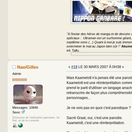
"A l'instar des héros de manga et de dessins a
spéciaux : Ultraman est un surhomme géant, S
septième sens (...) Quant à moi je suis immorte
exterminer le mal au Japon bien sûr !"
Akume
ed. Taifu.
Nao/Gilles
«
#19
LE 30 MARS 2007 À 0H38 »
Admin
Mais Kaamelott n'a jamais été une parodi
Kaamelott est une réinterprétation comme
prend le parti d'utiliser un langage anac
retranscrire de façon plus compréhensib
personnages...
Je ne vois pas en quoi c'est parodique ?
Messages: 10846
Sexe:
Sacré Graal, oui, c'est une parodie.
Dinosaure de l'animation japonaise, du
Net, et de la connerie.
Kaamelott, c'est une réinterprétation.