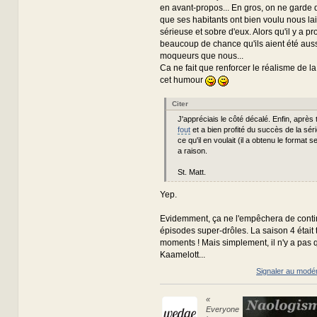
en avant-propos... En gros, on ne garde
que ses habitants ont bien voulu nous la
sérieuse et sobre d'eux. Alors qu'il y a 
beaucoup de chance qu'ils aient été aussi
moqueurs que nous...
Ca ne fait que renforcer le réalisme de la
cet humour
Citer
J'appréciais le côté décalé. Enfin, après 
fout
et a bien profité du succès de la séri
ce qu'il en voulait (il a obtenu le format se
a raison.
St. Matt.
Yep.
Evidemment, ça ne l'empêchera de contin
épisodes super-drôles. La saison 4 était 
moments ! Mais simplement, il n'y a pas
Kaamelott...
Signaler au modé
«
Everyone