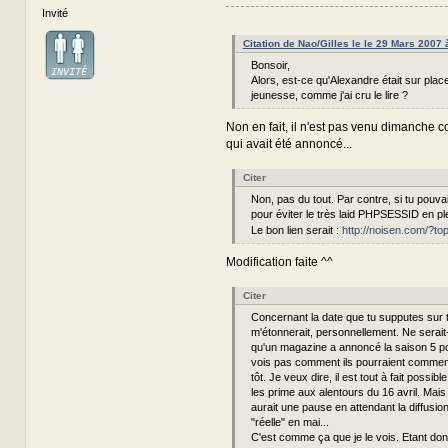
Invité
Citation de Nao/Gilles le le 29 Mars 2007
Bonsoir,
Alors, est-ce qu'Alexandre était sur pla
jeunesse, comme j'ai cru le lire ?
Non en fait, il n'est pas venu dimanche c
qui avait été annoncé...
Citer
Non, pas du tout. Par contre, si tu pouvais
pour éviter le très laid PHPSESSID en pl
Le bon lien serait :
http://noisen.com/?to
Modification faite ^^
Citer
Concernant la date que tu supputes sur t
m'étonnerait, personnellement. Ne serai
qu'un magazine a annoncé la saison 5 po
vois pas comment ils pourraient commenc
tôt. Je veux dire, il est tout à fait possibl
les prime aux alentours du 16 avril. Mais 
aurait une pause en attendant la diffusio
"réelle" en mai...
C'est comme ça que je le vois. Etant donn