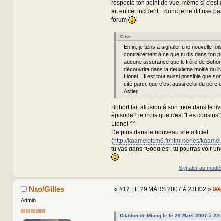
respecte ton point de vue, même si c'est
ait eu cet incident... donc je ne diffuse pa
forum
Citer
Enfin, je tiens à signaler une nouvelle foi
contrairement à ce que tu dis dans ton pos
aucune assurance que le frère de Bohort
découvrira dans la deuxième moitié du liv
Lionel... Il est tout aussi possible que so
cité parce que c'est aussi celui du père 
Astier
Bohort fait allusion à son frère dans le livr
épisode? je crois que c'est "Les cousins") 
Lionel ^^
De plus dans le nouveau site officiel
(
http://kaamelott.m6.fr/html/series/kaamel
tu vas dans "Goodies", tu pourras voir u
Signaler au modé
Nao/Gilles
«
#17
LE 29 MARS 2007 À 23H02 »
Admin
Citation de Miung le le 29 Mars 2007 à 22