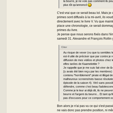
la bourre, je ne vois pas comment ils pou
plus tôt qu'annoncé
C'est vrai que ce serait beau lol. Mais je 
primes sont diffusés à la mi-avril, ils vo
directement avec le livre V. Vu que main
place une chronologie, ce serait dommag
primes du livre.
Je pense que nous serons fixés dans l'ém
samedi 31. Alexandre et François Rollin y 
Citer
Au risque de vexer (vu que tu sembles le
est-il utile de préciser que par contre je 
diffusion de mes vidéos et photos chez l
elfes tarées de Kaamelottite ?
Je rappelle que je me suis fait virer de l
j'y avais été bien reçu par les membres)
contenu *horriblement* pirate et illégal d
malheureux screenshots basse résolutio
épisode de la saison 4). Viré sans possib
défendre, comme c'est beau l'adolescen
Comme je le leur ai déjà dit, ils ne peuven
beurre et l'argent du beurre... Et tant qu'
pas d'excuses pour ce comportement odi
Bon alors je n'ai pas vu ce qui s'est passé
ne vais donc pas prendre position, ni mê