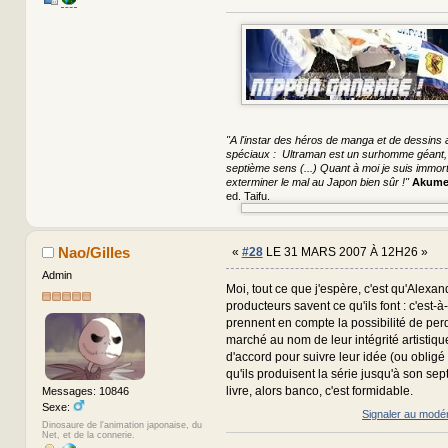
"A l'instar des héros de manga et de dessins a
spéciaux : Ultraman est un surhomme géant, S
septième sens (...) Quant à moi je suis immorte
exterminer le mal au Japon bien sûr !"
Akume
ed. Taifu.
Nao/Gilles
«
#28
LE 31 MARS 2007 À 12H26 »
Admin
Moi, tout ce que j'espère, c'est qu'Alexan
producteurs savent ce qu'ils font : c'est-à-
prennent en compte la possibilité de per
marché au nom de leur intégrité artistiqu
d'accord pour suivre leur idée (ou obligé 
qu'ils produisent la série jusqu'à son sep
livre, alors banco, c'est formidable.
Messages: 10846
Sexe:
Signaler au modé
Dinosaure de l'animation japonaise, du
Net, et de la connerie.