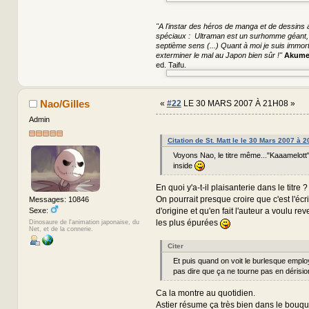
"A l'instar des héros de manga et de dessins a
spéciaux : Ultraman est un surhomme géant, S
septième sens (...) Quant à moi je suis immorte
exterminer le mal au Japon bien sûr !"
Akume
ed. Taifu.
Nao/Gilles
«
#22
LE 30 MARS 2007 À 21H08 »
Admin
Citation de St. Matt le le 30 Mars 2007 à 
Voyons Nao, le titre même..."Kaaamelott"
inside
En quoi y'a-t-il plaisanterie dans le titre ?
On pourrait presque croire que c'est l'écri
Messages: 10846
Sexe:
d'origine et qu'en fait l'auteur a voulu re
les plus épurées
Dinosaure de l'animation japonaise, du
Net, et de la connerie.
Citer
Et puis quand on voit le burlesque emplo
pas dire que ça ne tourne pas en dérisio
Ca la montre au quotidien.
Astier résume ça très bien dans le bouqu