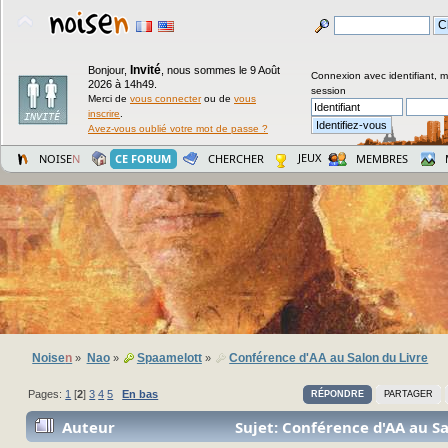
Invité
Bonjour,
,
nous sommes le 9 Août
Connexion avec identifiant, 
2026 à 14h49.
session
Merci de
vous connecter
ou de
vous
inscrire
.
Avez-vous oublié votre mot de passe ?
JEUX
NOISE
N
CE FORUM
CHERCHER
MEMBRES
Noise
n
Nao
Spaamelott
Conférence d'AA au Salon du Livre
»
»
»
Pages:
1
[
2
]
3
4
5
En bas
RÉPONDRE
PARTAGER
Auteur
Sujet: Conférence d'AA au Sa