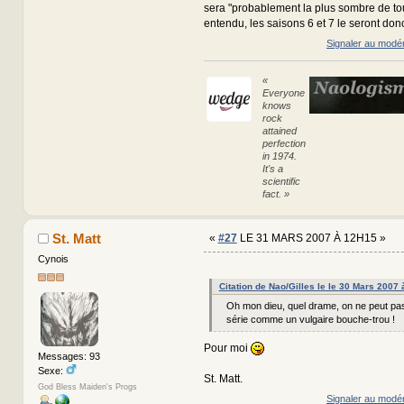
sera "probablement la plus sombre de to
entendu, les saisons 6 et 7 le seront don
Signaler au modé
«
Everyone
knows
rock
attained
perfection
in 1974.
It's a
scientific
fact. »
St. Matt
«
#27
LE 31 MARS 2007 À 12H15 »
Cynois
Citation de Nao/Gilles le le 30 Mars 2007
Oh mon dieu, quel drame, on ne peut pas
série comme un vulgaire bouche-trou !
Pour moi
Messages: 93
Sexe:
St. Matt.
God Bless Maiden's Progs
Signaler au modé