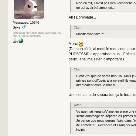
Non en fait, il n'est pas venu dimanche 
ce qui avait été annoncé...
Ah ! Dommage...
Messages: 10846
Sexe:
Citer
Dinosaure de l'animation japonaise, du
Modification faite ^^
Net, et de la connerie.
Merci
(De mon côté j'ai modifié mon code pour
PHPSESSID n'apparaisse plus... Enfin si, 
deux liens, mais rien d'important.)
Citer
C'est vrai que ce serait beau lol. Mais je 
primes sont diffusés à la mi-avril, ils vo
directement avec le livre V.
Une semaine de séparation ça le ferait
Citer
Vu que maintenant AA met en place une c
serait dommage de séparer les primes du
Je pense que nous serons fixés dans l'é
de samedi 31. Alexandre et François Roll
invités...