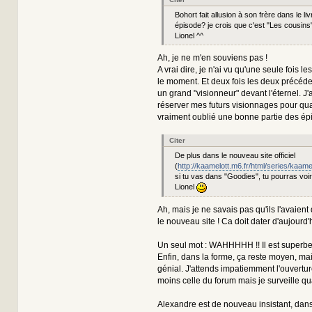
Bohort fait allusion à son frère dans le livr
épisode? je crois que c'est "Les cousins") 
Lionel ^^
Ah, je ne m'en souviens pas !
A vrai dire, je n'ai vu qu'une seule fois les 
le moment. Et deux fois les deux précéde
un grand "visionneur" devant l'éternel. J'
réserver mes futurs visionnages pour qua
vraiment oublié une bonne partie des é
Citer
De plus dans le nouveau site officiel
(
http://kaamelott.m6.fr/html/series/kaame
si tu vas dans "Goodies", tu pourras voi
Lionel
Ah, mais je ne savais pas qu'ils l'avaient
le nouveau site ! Ca doit dater d'aujourd'
Un seul mot : WAHHHHH !! Il est superbe
Enfin, dans la forme, ça reste moyen, mai
génial. J'attends impatiemment l'ouvertu
moins celle du forum mais je surveille q
Alexandre est de nouveau insistant, dans