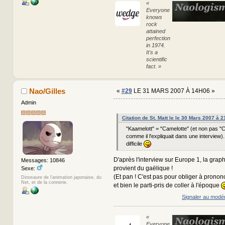
«
Everyone
knows
rock
attained
perfection
in 1974.
It's a
scientific
fact. »
Nao/Gilles
«
#29
LE 31 MARS 2007 À 14H06 »
Admin
Citation de St. Matt le le 30 Mars 2007 à 
"Kaamelott" = "Camelotte" (et non pas 
comme il l'expliquait dans une interview).
difficile
D'après l'interview sur Europe 1, la grap
Messages: 10846
provient du gaëlique !
Sexe:
(Et pan ! C'est pas pour obliger à prononce
Dinosaure de l'animation japonaise, du
Net, et de la connerie.
et bien le parti-pris de coller à l'époque
Signaler au modé
«
Everyone