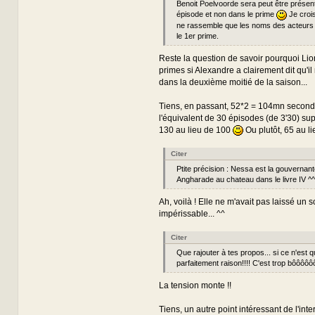
Benoit Poelvoorde sera peut être présen
épisode et non dans le prime
Je crois
ne rassemble que les noms des acteurs 
le 1er prime.
Reste la question de savoir pourquoi Lion
primes si Alexandre a clairement dit qu'il
dans la deuxième moitié de la saison...
Tiens, en passant, 52*2 = 104mn seconde
l'équivalent de 30 épisodes (de 3'30) su
130 au lieu de 100
Ou plutôt, 65 au li
Citer
Ptite précision : Nessa est la gouvernant
Angharade au chateau dans le livre IV ^^
Ah, voilà ! Elle ne m'avait pas laissé un 
impérissable... ^^
Citer
Que rajouter à tes propos... si ce n'est q
parfaitement raison!!!! C'est trop bôôôô
La tension monte !!
Tiens, un autre point intéressant de l'inte