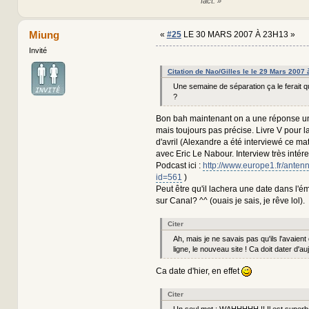
fact. »
Miung
«
#25
LE 30 MARS 2007 À 23H13 »
Invité
Citation de Nao/Gilles le le 29 Mars 2007
Une semaine de séparation ça le ferait
?
Bon bah maintenant on a une réponse un
mais toujours pas précise. Livre V pour 
d'avril (Alexandre a été interviewé ce ma
avec Eric Le Nabour. Interview très intére
Podcast ici :
http://www.europe1.fr/anten
id=561
)
Peut être qu'il lachera une date dans l'
sur Canal? ^^ (ouais je sais, je rêve lol).
Citer
Ah, mais je ne savais pas qu'ils l'avaient
ligne, le nouveau site ! Ca doit dater d'au
Ca date d'hier, en effet
Citer
Un seul mot : WAHHHHH !! Il est superb