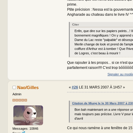
prime.
Ptite précision : Nessa est la gouvernant
Angharade au chateau dans le livre IV ^
Citer
Enfin, que dire sur les papiers peints...! I
bonnement magnifiques ! On y apprend 
Dame du Lac reste "palpable" et désesp
Merlin change de look et prend de l'ampl
coiffure d'Arthur est à tomber ! Que l'hi
de Logres, c'est beau à mourir !
Que rajouter à tes propos... si ce n'est qu
parfaitement raison!!!! C'est trop bôôôôô
Signaler au modé
Nao/Gilles
«
#26
LE 31 MARS 2007 À 1H57 »
Admin
Citation de Miung le le 30 Mars 2007 à 23
Bon bah maintenant on a une réponse un 
mais toujours pas précise. Livre V pour 
d'avril
Ce qui nous ramène à une fenêtre de 15
Messages: 10846