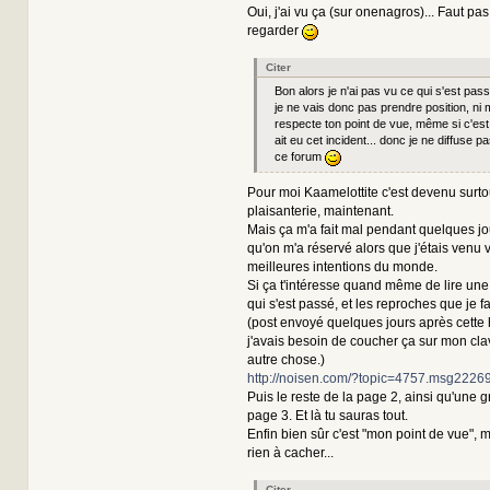
Oui, j'ai vu ça (sur onenagros)... Faut pas
regarder
Citer
Bon alors je n'ai pas vu ce qui s'est pass
je ne vais donc pas prendre position, ni
respecte ton point de vue, même si c'es
ait eu cet incident... donc je ne diffuse p
ce forum
Pour moi Kaamelottite c'est devenu surto
plaisanterie, maintenant.
Mais ça m'a fait mal pendant quelques jou
qu'on m'a réservé alors que j'étais venu 
meilleures intentions du monde.
Si ça t'intéresse quand même de lire une
qui s'est passé, et les reproches que je f
(post envoyé quelques jours après cette 
j'avais besoin de coucher ça sur mon cla
autre chose.)
http://noisen.com/?topic=4757.msg22
Puis le reste de la page 2, ainsi qu'une g
page 3. Et là tu sauras tout.
Enfin bien sûr c'est "mon point de vue", 
rien à cacher...
Citer