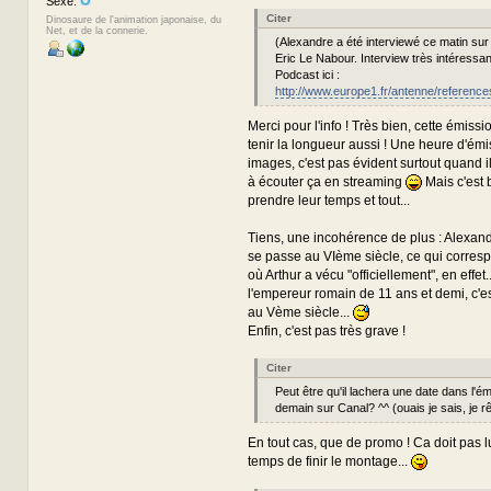
Sexe:
Citer
Dinosaure de l'animation japonaise, du
Net, et de la connerie.
(Alexandre a été interviewé ce matin su
Eric Le Nabour. Interview très intéressant
Podcast ici :
http://www.europe1.fr/antenne/reference
Merci pour l'info ! Très bien, cette émission
tenir la longueur aussi ! Une heure d'ém
images, c'est pas évident surtout quand il s
à écouter ça en streaming
Mais c'est b
prendre leur temps et tout...
Tiens, une incohérence de plus : Alexandr
se passe au VIème siècle, ce qui corresp
où Arthur a vécu "officiellement", en effet
l'empereur romain de 11 ans et demi, c'e
au Vème siècle...
Enfin, c'est pas très grave !
Citer
Peut être qu'il lachera une date dans l'é
demain sur Canal? ^^ (ouais je sais, je rê
En tout cas, que de promo ! Ca doit pas lui
temps de finir le montage...