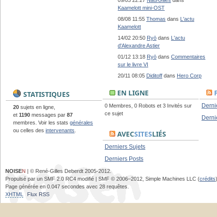
09/03 22:27
Nao/Gilles
dans
Kaamelott mini-OST
08/08 11:55
Thomas
dans
L'actu
Kaamelott
14/02 20:50
Ryō
dans
L'actu
d'Alexandre Astier
01/12 13:18
Ryō
dans
Commentaires
sur le livre VI
20/11 08:05
Diditoff
dans
Hero Corp
EN LIGNE
STATISTIQUES
Derni
0 Membres, 0 Robots et 3 Invités sur
20
sujets en ligne,
ce sujet
et
1190
messages par
87
Derni
membres. Voir les stats
générales
ou celles des
intervenants
.
AVEC
SITES
LIÉS
Derniers Sujets
Derniers Posts
NOISE
N
| © René-Gilles Deberdt 2005-2012.
Propulsé par un SMF 2.0 RC4 modifié | SMF © 2006–2012, Simple Machines LLC (
crédits
Page générée en 0.047 secondes avec 28 requêtes.
XHTML
Flux RSS