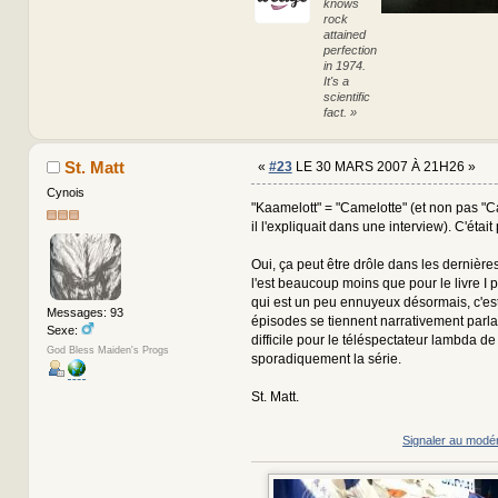
knows
rock
attained
perfection
in 1974.
It's a
scientific
fact. »
St. Matt
«
#23
LE 30 MARS 2007 À 21H26 »
Cynois
"Kaamelott" = "Camelotte" (et non pas 
il l'expliquait dans une interview). C'était 
Oui, ça peut être drôle dans les dernière
l'est beaucoup moins que pour le livre I
qui est un peu ennuyeux désormais, c'est
Messages: 93
épisodes se tiennent narrativement parlant
Sexe:
difficile pour le téléspectateur lambda de
God Bless Maiden's Progs
sporadiquement la série.
St. Matt.
Signaler au modé