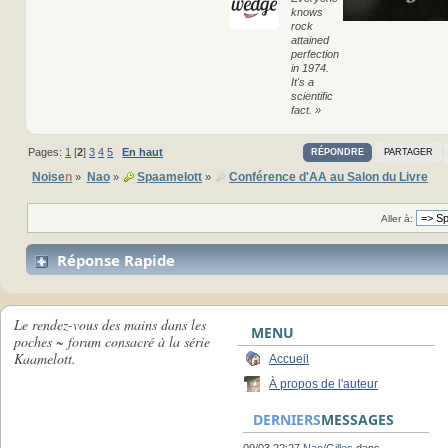
knows
rock
attained
perfection
in 1974.
It's a
scientific
fact. »
Pages:
1
[
2
]
3
4
5
En haut
RÉPONDRE
PARTAGER
Noise
n
Nao
Spaamelott
Conférence d'AA au Salon du Livre
»
»
»
Aller à:
Réponse Rapide
Le rendez-vous des mains dans les
MENU
poches ~ forum consacré à la série
Kaamelott.
Accueil
À propos de l'auteur
DERNIERS
MESSAGES