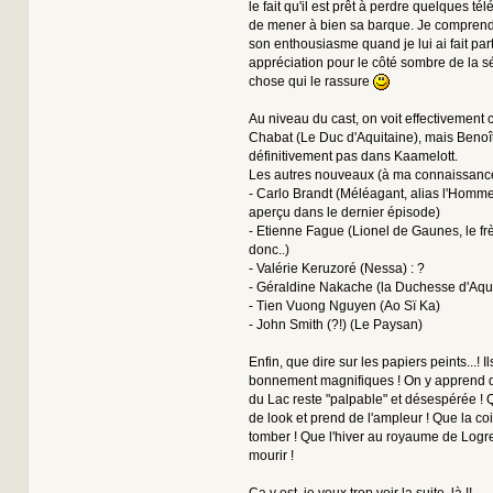
le fait qu'il est prêt à perdre quelques té
de mener à bien sa barque. Je comprend
son enthousiasme quand je lui ai fait pa
appréciation pour le côté sombre de la sé
chose qui le rassure
Au niveau du cast, on voit effectivement c
Chabat (Le Duc d'Aquitaine), mais Benoî
définitivement pas dans Kaamelott.
Les autres nouveaux (à ma connaissance 
- Carlo Brandt (Méléagant, alias l'Homme
aperçu dans le dernier épisode)
- Etienne Fague (Lionel de Gaunes, le fr
donc..)
- Valérie Keruzoré (Nessa) : ?
- Géraldine Nakache (la Duchesse d'Aqui
- Tien Vuong Nguyen (Ao Sï Ka)
- John Smith (?!) (Le Paysan)
Enfin, que dire sur les papiers peints...! Il
bonnement magnifiques ! On y apprend 
du Lac reste "palpable" et désespérée !
de look et prend de l'ampleur ! Que la coif
tomber ! Que l'hiver au royaume de Logre
mourir !
Ca y est, je veux trop voir la suite, là !!