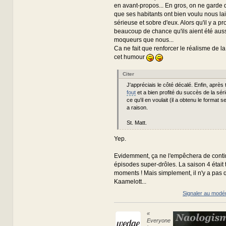
en avant-propos... En gros, on ne garde
que ses habitants ont bien voulu nous la
sérieuse et sobre d'eux. Alors qu'il y a 
beaucoup de chance qu'ils aient été aussi
moqueurs que nous...
Ca ne fait que renforcer le réalisme de la
cet humour
Citer
J'appréciais le côté décalé. Enfin, après 
fout
et a bien profité du succès de la séri
ce qu'il en voulait (il a obtenu le format se
a raison.
St. Matt.
Yep.
Evidemment, ça ne l'empêchera de contin
épisodes super-drôles. La saison 4 était 
moments ! Mais simplement, il n'y a pas
Kaamelott...
Signaler au modé
«
Everyone