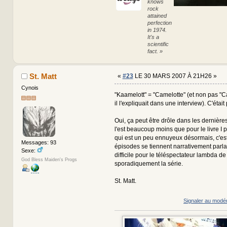
knows
rock
attained
perfection
in 1974.
It's a
scientific
fact. »
St. Matt
«
#23
LE 30 MARS 2007 À 21H26 »
Cynois
"Kaamelott" = "Camelotte" (et non pas 
il l'expliquait dans une interview). C'était 
Oui, ça peut être drôle dans les dernière
l'est beaucoup moins que pour le livre I
qui est un peu ennuyeux désormais, c'est
Messages: 93
épisodes se tiennent narrativement parlant
Sexe:
difficile pour le téléspectateur lambda de
God Bless Maiden's Progs
sporadiquement la série.
St. Matt.
Signaler au modé