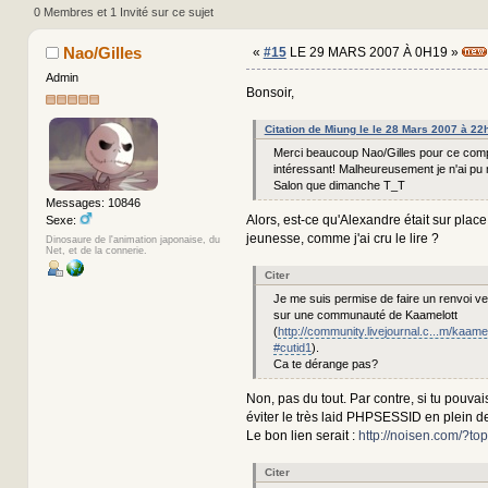
(Lu 287720 fois)
0 Membres et 1 Invité sur ce sujet
Nao/Gilles
«
#15
LE 29 MARS 2007 À 0H19 »
Admin
Bonsoir,
Citation de Miung le le 28 Mars 2007 à 22
Merci beaucoup Nao/Gilles pour ce comp
intéressant! Malheureusement je n'ai pu
Salon que dimanche T_T
Messages: 10846
Alors, est-ce qu'Alexandre était sur plac
Sexe:
jeunesse, comme j'ai cru le lire ?
Dinosaure de l'animation japonaise, du
Net, et de la connerie.
Citer
Je me suis permise de faire un renvoi v
sur une communauté de Kaamelott
(
http://community.livejournal.c...m/kaame
#cutid1
).
Ca te dérange pas?
Non, pas du tout. Par contre, si tu pouvais
éviter le très laid PHPSESSID en plein d
Le bon lien serait :
http://noisen.com/?to
Citer