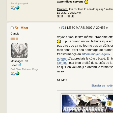
appendices servent
Sociolopapageek
Citations:
On est tous le con de quelqu'un d'au
Le gras, c'est la vie.
生 涯 一 書 生
St. Matt
«
#21
LE 30 MARS 2007 À 20H56 »
Cynois
Voyons Nao, le titre même..."Kaaamelott" 
Et puis quand on voit le burlesque em
pas dire que ça ne tourne pas en dérisio
mon sens, c'est peu dommage de dramatis
transformer ça en
sitcom moyen-âgeux
épique
...J'appréciais le côté décalé. Enfi
Messages: 93
s'en fout
et a bien profité du succès de la
Sexe:
ce qu'il en voulait (il a obtenu le format se
God Bless Maiden's Progs
raison.
St. Matt.
Signaler au modé