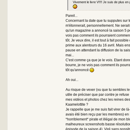
Vivement le livre V!!!! Je suis de plus en
Pareil...
Concernant la date que tu supputes sur to
m'étonnerait, personnellement. Ne serai
qu'un magazine a annoncé la saison 5 po
vois pas comment ils pourraient commenc
tôt. Je veux dire, il est tout à fait possible
prime aux alentours du 16 avril. Mais ensu
pause en attendant la diffusion de la sais
mai...
C'est comme ça que je le vois. Etant donn
bourre, je ne vois pas comment ils pourra
tôt qu'annoncé
Ah oui...
Au risque de vexer (vu que tu sembles les 
utile de préciser que par contre je refuse 
mes vidéos et photos chez les reines des
Kaamelottite ?
Je rappelle que je me suis fait virer de là
avais été bien reçu par les membres) en
*horriblement* pirate et illégal de mon blo
malheureux screenshots basse résolutio
épisode de la saison 4). Viré sans possib