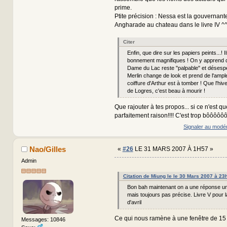
prime.
Ptite précision : Nessa est la gouvernant
Angharade au chateau dans le livre IV ^
Citer
Enfin, que dire sur les papiers peints...! I
bonnement magnifiques ! On y apprend 
Dame du Lac reste "palpable" et désesp
Merlin change de look et prend de l'ampl
coiffure d'Arthur est à tomber ! Que l'hi
de Logres, c'est beau à mourir !
Que rajouter à tes propos... si ce n'est qu
parfaitement raison!!!! C'est trop bôôôôô
Signaler au modé
Nao/Gilles
«
#26
LE 31 MARS 2007 À 1H57 »
Admin
Citation de Miung le le 30 Mars 2007 à 23
Bon bah maintenant on a une réponse un 
mais toujours pas précise. Livre V pour 
d'avril
Ce qui nous ramène à une fenêtre de 15
Messages: 10846