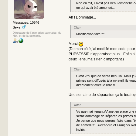
Non en fait, il n'est pas venu dimanche 
ce qui avait été annoncé...
Ah ! Dommage...
Messages: 10846
Sexe:
Citer
Dinosaure de l'animation japonaise, du
Modification faite ^^
Net, et de la connerie.
Merci
(De mon côté j'ai modifié mon code pour
PHPSESSID n'apparaisse plus... Enfin si, 
deux liens, mais rien d'important.)
Citer
C'est vrai que ce serait beau lol. Mais je 
primes sont diffusés à la mi-avril, ils vo
directement avec le livre V.
Une semaine de séparation ça le ferait
Citer
Vu que maintenant AA met en place une c
serait dommage de séparer les primes du
Je pense que nous serons fixés dans l'é
de samedi 31. Alexandre et François Roll
invités...