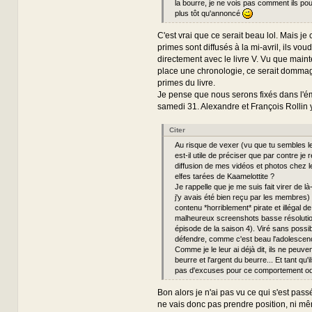
la bourre, je ne vois pas comment ils pou
plus tôt qu'annoncé
C'est vrai que ce serait beau lol. Mais je 
primes sont diffusés à la mi-avril, ils vo
directement avec le livre V. Vu que main
place une chronologie, ce serait dommag
primes du livre.
Je pense que nous serons fixés dans l'ém
samedi 31. Alexandre et François Rollin y 
Citer
Au risque de vexer (vu que tu sembles le
est-il utile de préciser que par contre je 
diffusion de mes vidéos et photos chez l
elfes tarées de Kaamelottite ?
Je rappelle que je me suis fait virer de l
j'y avais été bien reçu par les membres)
contenu *horriblement* pirate et illégal d
malheureux screenshots basse résolutio
épisode de la saison 4). Viré sans possib
défendre, comme c'est beau l'adolescen
Comme je le leur ai déjà dit, ils ne peuven
beurre et l'argent du beurre... Et tant qu'
pas d'excuses pour ce comportement odi
Bon alors je n'ai pas vu ce qui s'est passé
ne vais donc pas prendre position, ni mê