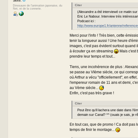
Sexe:
Citer
Dinosaure de l'animation japonaise, du
Net, et de la connerie.
(Alexandre a été interviewé ce matin su
Eric Le Nabour. Interview très intéressant
Podcast ici :
http://www.europe1.fr/antenne/reference
Merci pour l'info ! Très bien, cette émission
tenir la longueur aussi ! Une heure d'ém
images, c'est pas évident surtout quand il s
à écouter ça en streaming
Mais c'est b
prendre leur temps et tout...
Tiens, une incohérence de plus : Alexandr
se passe au VIème siècle, ce qui corresp
où Arthur a vécu "officiellement", en effet
l'empereur romain de 11 ans et demi, c'e
au Vème siècle...
Enfin, c'est pas très grave !
Citer
Peut être qu'il lachera une date dans l'é
demain sur Canal? ^^ (ouais je sais, je rê
En tout cas, que de promo ! Ca doit pas lui
temps de finir le montage...