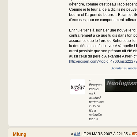
défendre, comme c'est beau l'adolescenc
Comme je le leur ai déjà dit, ils ne peuve
beurre et l'argent du beurre... Et tant qu'
d'excuses pour ce comportement odieux..
Enfin, je tiens à signaler une nouvelle fo
contrairement à ce que tu dis dans ton pos
assurance que le frère de Bohort que l'o
la deuxième moitié du livre V s'appelle Lion
aussi possible que son prénom ait été cit
aussi celui du père d'Alexandre Astier (cf
http://noisen.com/?topic=4760.msg22
Signaler au modé
«
Everyone
knows
rock
attained
perfection
in 1974.
It's a
scientific
fact. »
Miung
«
#16
LE 29 MARS 2007 À 22H35 »