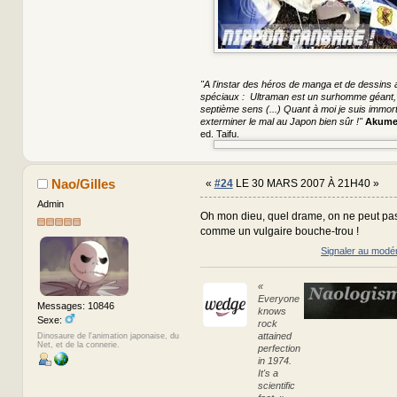
"A l'instar des héros de manga et de dessins a
spéciaux : Ultraman est un surhomme géant, S
septième sens (...) Quant à moi je suis immorte
exterminer le mal au Japon bien sûr !"
Akume
ed. Taifu.
Nao/Gilles
«
#24
LE 30 MARS 2007 À 21H40 »
Admin
Oh mon dieu, quel drame, on ne peut pas
comme un vulgaire bouche-trou !
Signaler au modé
«
Everyone
Messages: 10846
knows
Sexe:
rock
attained
Dinosaure de l'animation japonaise, du
Net, et de la connerie.
perfection
in 1974.
It's a
scientific