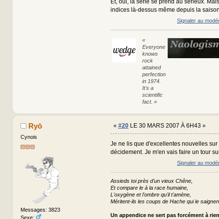
Et, oui, la série se prend au sérieux. Mais 
indices là-dessus même depuis la saison
Signaler au modé
«
Everyone
knows
rock
attained
perfection
in 1974.
It's a
scientific
fact. »
Ryō
«
#20
LE 30 MARS 2007 À 6H43 »
Cynois
Je ne lis que d'excellentes nouvelles sur 
décidement. Je m'en vais faire un tour sur 
Signaler au modé
Assieds toi près d'un vieux Chêne,
Et compare le à la race humaine,
L'oxygène et l'ombre qu'il t'amène,
Méritent-ils les coups de Hache qui le saignen
Messages: 3823
Un appendice ne sert pas forcément à rie
Sexe: