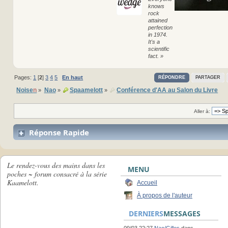
knows
rock
attained
perfection
in 1974.
It's a
scientific
fact. »
Pages:
1
[
2
]
3
4
5
En haut
RÉPONDRE
PARTAGER
Noise
n
Nao
Spaamelott
Conférence d'AA au Salon du Livre
»
»
»
Aller à:
Réponse Rapide
Le rendez-vous des mains dans les
MENU
poches ~ forum consacré à la série
Kaamelott.
Accueil
À propos de l'auteur
DERNIERS
MESSAGES