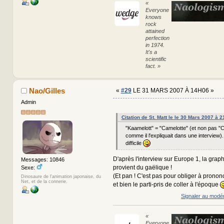
«
Everyone
knows
rock
attained
perfection
in 1974.
It's a
scientific
fact. »
Nao/Gilles
«
#29
LE 31 MARS 2007 À 14H06 »
Admin
Citation de St. Matt le le 30 Mars 2007 à 
"Kaamelott" = "Camelotte" (et non pas 
comme il l'expliquait dans une interview).
difficile
D'après l'interview sur Europe 1, la grap
Messages: 10846
provient du gaëlique !
Sexe:
(Et pan ! C'est pas pour obliger à prononce
Dinosaure de l'animation japonaise, du
Net, et de la connerie.
et bien le parti-pris de coller à l'époque
Signaler au modé
«
Everyone