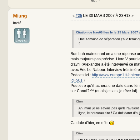
fact. »
Miung
«
#25
LE 30 MARS 2007 À 23H13 »
Invité
Citation de Nao/Gilles le le 29 Mars 2007
Une semaine de séparation ça le ferait
?
Bon bah maintenant on a une réponse un
mais toujours pas précise. Livre V pour 
d'avril (Alexandre a été interviewé ce ma
avec Eric Le Nabour. Interview très intére
Podcast ici :
http://www.europe1.fr/anten
id=561
)
Peut être qu'il lachera une date dans l'
sur Canal? ^^ (ouais je sais, je rêve lol).
Citer
Ah, mais je ne savais pas qu'ils l'avaient
ligne, le nouveau site ! Ca doit dater d'au
Ca date d'hier, en effet
Citer
Un seul mot : WAHHHHH !! Il est superb