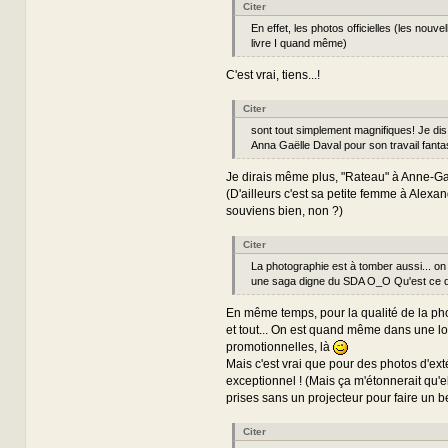
Citer
En effet, les photos officielles (les nouve
livre I quand même)
C'est vrai, tiens...!
Citer
sont tout simplement magnifiques! Je di
Anna Gaëlle Daval pour son travail fantas
Je dirais même plus, "Rateau" à Anne-Ga
(D'ailleurs c'est sa petite femme à Alexan
souviens bien, non ?)
Citer
La photographie est à tomber aussi... on 
une saga digne du SDA O_O Qu'est ce qu
En même temps, pour la qualité de la pho
et tout... On est quand même dans une l
promotionnelles, là
Mais c'est vrai que pour des photos d'exté
exceptionnel ! (Mais ça m'étonnerait qu'el
prises sans un projecteur pour faire un bel
Citer