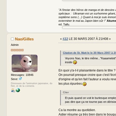
"A l'instar des héros de manga et de dessins a
spéciaux : Ultraman est un surhomme géant, S
septième sens (...) Quant à moi je suis immorte
exterminer le mal au Japon bien sûr !"
Akume
ed. Taifu.
Nao/Gilles
«
#22
LE 30 MARS 2007 À 21H08 »
Admin
Citation de St. Matt le le 30 Mars 2007 à 
Voyons Nao, le titre même..."Kaaamelott"
inside
En quoi y'a-t-il plaisanterie dans le titre ?
On pourrait presque croire que c'est l'écri
Messages: 10846
Sexe:
d'origine et qu'en fait l'auteur a voulu re
les plus épurées
Dinosaure de l'animation japonaise, du
Net, et de la connerie.
Citer
Et puis quand on voit le burlesque emplo
pas dire que ça ne tourne pas en dérisio
Ca la montre au quotidien.
Astier résume ça très bien dans le bouqu