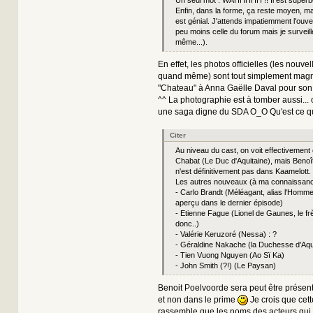
Enfin, dans la forme, ça reste moyen, ma
est génial. J'attends impatiemment l'ouve
peu moins celle du forum mais je surveil
même...).
En effet, les photos officielles (les nouvell
quand même) sont tout simplement magni
"Chateau" à Anna Gaëlle Daval pour son t
^^ La photographie est à tomber aussi... 
une saga digne du SDA O_O Qu'est ce qu'
Citer
Au niveau du cast, on voit effectivement 
Chabat (Le Duc d'Aquitaine), mais Benoî
n'est définitivement pas dans Kaamelott.
Les autres nouveaux (à ma connaissance
- Carlo Brandt (Méléagant, alias l'Homme
aperçu dans le dernier épisode)
- Etienne Fague (Lionel de Gaunes, le fr
donc..)
- Valérie Keruzoré (Nessa) : ?
- Géraldine Nakache (la Duchesse d'Aqu
- Tien Vuong Nguyen (Ao Sï Ka)
- John Smith (?!) (Le Paysan)
Benoit Poelvoorde sera peut être présen
et non dans le prime
Je crois que cett
rassemble que les noms des acteurs qui 