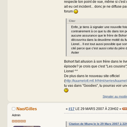
respecte ton point de vue, même si c'est
ait eu cet incident... donc je ne diffuse pa
forum
Citer
Enfin, je tiens à signaler une nouvelle foi
contrairement à ce que tu dis dans ton pos
aucune assurance que le frère de Bohort
découvrira dans la deuxième moitié du liv
Lionel... Il est tout aussi possible que so
cité parce que c'est aussi celui du père 
Astier
Bohort fait allusion à son frère dans le livr
épisode? je crois que c'est "Les cousins") 
Lionel ^^
De plus dans le nouveau site officiel
(
http://kaamelott.m6.fr/html/series/kaamel
tu vas dans "Goodies", tu pourras voir u
Signaler au modé
Nao/Gilles
«
#17
LE 29 MARS 2007 À 23H02 »
Admin
Citation de Miung le le 29 Mars 2007 à 22