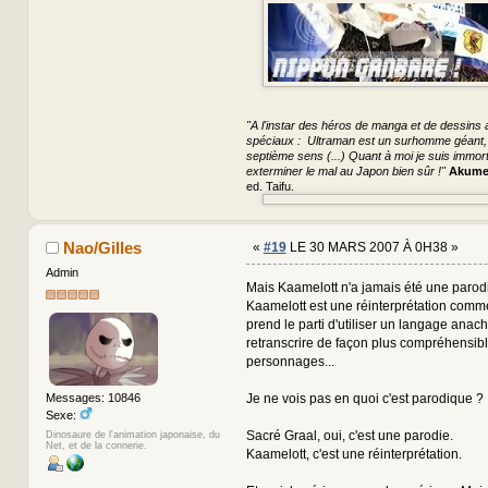
"A l'instar des héros de manga et de dessins a
spéciaux : Ultraman est un surhomme géant, S
septième sens (...) Quant à moi je suis immorte
exterminer le mal au Japon bien sûr !"
Akume
ed. Taifu.
Nao/Gilles
«
#19
LE 30 MARS 2007 À 0H38 »
Admin
Mais Kaamelott n'a jamais été une parodi
Kaamelott est une réinterprétation comme
prend le parti d'utiliser un langage anac
retranscrire de façon plus compréhensib
personnages...
Je ne vois pas en quoi c'est parodique ?
Messages: 10846
Sexe:
Sacré Graal, oui, c'est une parodie.
Dinosaure de l'animation japonaise, du
Net, et de la connerie.
Kaamelott, c'est une réinterprétation.