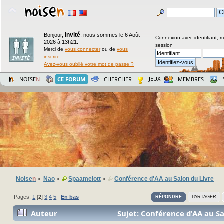
Invité
Bonjour,
,
nous sommes le 6 Août
Connexion avec identifiant, 
2026 à 13h21.
session
Merci de
vous connecter
ou de
vous
inscrire
.
Avez-vous oublié votre mot de passe ?
JEUX
NOISE
N
CE FORUM
CHERCHER
MEMBRES
Noise
n
Nao
Spaamelott
Conférence d'AA au Salon du Livre
»
»
»
Pages:
1
[
2
]
3
4
5
En bas
RÉPONDRE
PARTAGER
Auteur
Sujet: Conférence d'AA au Sa