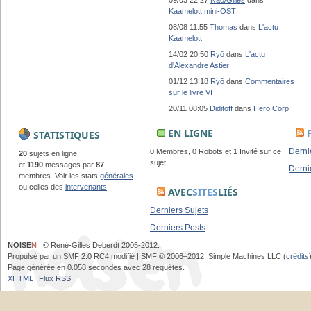
09/03 22:27
Nao/Gilles
dans
Kaamelott mini-OST
08/08 11:55
Thomas
dans
L'actu
Kaamelott
14/02 20:50
Ryō
dans
L'actu
d'Alexandre Astier
01/12 13:18
Ryō
dans
Commentaires
sur le livre VI
20/11 08:05
Diditoff
dans
Hero Corp
EN LIGNE
STATISTIQUES
Derni
0 Membres, 0 Robots et 1 Invité sur ce
20
sujets en ligne,
sujet
et
1190
messages par
87
Derni
membres. Voir les stats
générales
ou celles des
intervenants
.
AVEC
SITES
LIÉS
Derniers Sujets
Derniers Posts
NOISE
N
| © René-Gilles Deberdt 2005-2012.
Propulsé par un SMF 2.0 RC4 modifié | SMF © 2006–2012, Simple Machines LLC (
crédits
Page générée en 0.058 secondes avec 28 requêtes.
XHTML
Flux RSS