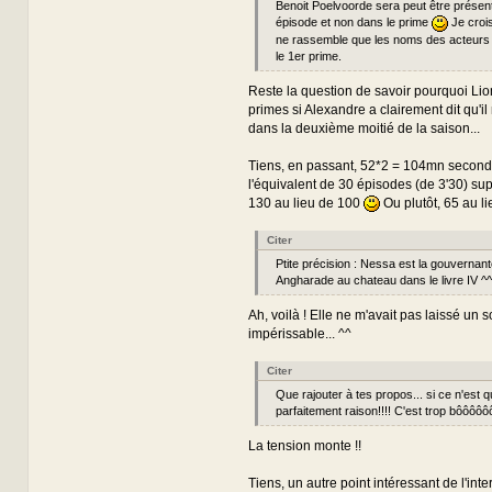
Benoit Poelvoorde sera peut être présen
épisode et non dans le prime
Je crois
ne rassemble que les noms des acteurs 
le 1er prime.
Reste la question de savoir pourquoi Lion
primes si Alexandre a clairement dit qu'il
dans la deuxième moitié de la saison...
Tiens, en passant, 52*2 = 104mn seconde
l'équivalent de 30 épisodes (de 3'30) su
130 au lieu de 100
Ou plutôt, 65 au li
Citer
Ptite précision : Nessa est la gouvernant
Angharade au chateau dans le livre IV ^^
Ah, voilà ! Elle ne m'avait pas laissé un 
impérissable... ^^
Citer
Que rajouter à tes propos... si ce n'est q
parfaitement raison!!!! C'est trop bôôôô
La tension monte !!
Tiens, un autre point intéressant de l'inte