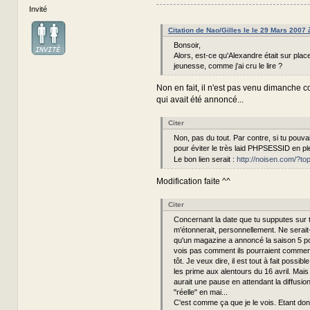
Invité
Citation de Nao/Gilles le le 29 Mars 2007
Bonsoir,
Alors, est-ce qu'Alexandre était sur pla
jeunesse, comme j'ai cru le lire ?
Non en fait, il n'est pas venu dimanche c
qui avait été annoncé...
Citer
Non, pas du tout. Par contre, si tu pouvais
pour éviter le très laid PHPSESSID en pl
Le bon lien serait :
http://noisen.com/?to
Modification faite ^^
Citer
Concernant la date que tu supputes sur t
m'étonnerait, personnellement. Ne serai
qu'un magazine a annoncé la saison 5 po
vois pas comment ils pourraient commenc
tôt. Je veux dire, il est tout à fait possibl
les prime aux alentours du 16 avril. Mais 
aurait une pause en attendant la diffusio
"réelle" en mai...
C'est comme ça que je le vois. Etant donn