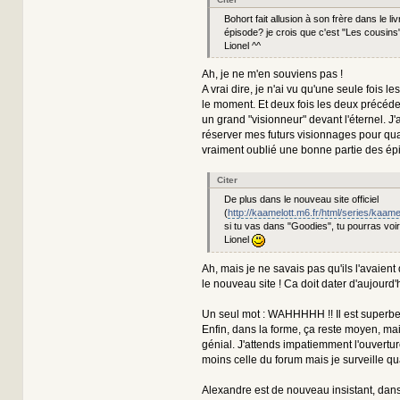
Bohort fait allusion à son frère dans le livr
épisode? je crois que c'est "Les cousins") 
Lionel ^^
Ah, je ne m'en souviens pas !
A vrai dire, je n'ai vu qu'une seule fois les 
le moment. Et deux fois les deux précéde
un grand "visionneur" devant l'éternel. J'
réserver mes futurs visionnages pour qua
vraiment oublié une bonne partie des é
Citer
De plus dans le nouveau site officiel
(
http://kaamelott.m6.fr/html/series/kaame
si tu vas dans "Goodies", tu pourras voi
Lionel
Ah, mais je ne savais pas qu'ils l'avaient
le nouveau site ! Ca doit dater d'aujourd'
Un seul mot : WAHHHHH !! Il est superbe
Enfin, dans la forme, ça reste moyen, mai
génial. J'attends impatiemment l'ouvertu
moins celle du forum mais je surveille q
Alexandre est de nouveau insistant, dans