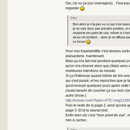
Oui, j'ai vu ça (sur onenagros)... Faut pas
regarder
Citer
Bon alors je n'ai pas vu ce qui s'est pass
je ne vais donc pas prendre position, ni
respecte ton point de vue, même si c'es
ait eu cet incident... donc je ne diffuse p
ce forum
Pour moi Kaamelottite c'est devenu surto
plaisanterie, maintenant.
Mais ça m'a fait mal pendant quelques jou
qu'on m'a réservé alors que j'étais venu 
meilleures intentions du monde.
Si ça t'intéresse quand même de lire une
qui s'est passé, et les reproches que je f
(post envoyé quelques jours après cette 
j'avais besoin de coucher ça sur mon cla
autre chose.)
http://noisen.com/?topic=4757.msg22
Puis le reste de la page 2, ainsi qu'une g
page 3. Et là tu sauras tout.
Enfin bien sûr c'est "mon point de vue", 
rien à cacher...
Citer