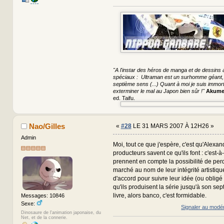
"A l'instar des héros de manga et de dessins a
spéciaux : Ultraman est un surhomme géant, S
septième sens (...) Quant à moi je suis immorte
exterminer le mal au Japon bien sûr !"
Akume
ed. Taifu.
Nao/Gilles
«
#28
LE 31 MARS 2007 À 12H26 »
Admin
Moi, tout ce que j'espère, c'est qu'Alexan
producteurs savent ce qu'ils font : c'est-à-
prennent en compte la possibilité de per
marché au nom de leur intégrité artistiqu
d'accord pour suivre leur idée (ou obligé 
qu'ils produisent la série jusqu'à son sep
livre, alors banco, c'est formidable.
Messages: 10846
Sexe:
Signaler au modé
Dinosaure de l'animation japonaise, du
Net, et de la connerie.