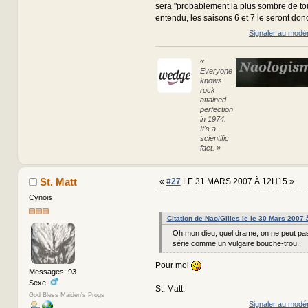
sera "probablement la plus sombre de to
entendu, les saisons 6 et 7 le seront don
Signaler au modé
«
Everyone
knows
rock
attained
perfection
in 1974.
It's a
scientific
fact. »
St. Matt
«
#27
LE 31 MARS 2007 À 12H15 »
Cynois
Citation de Nao/Gilles le le 30 Mars 2007
Oh mon dieu, quel drame, on ne peut pas
série comme un vulgaire bouche-trou !
Pour moi
Messages: 93
Sexe:
St. Matt.
God Bless Maiden's Progs
Signaler au modé