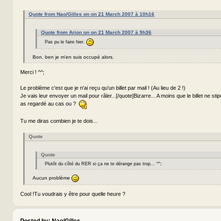
Quote from Nao/Gilles on on 21 March 2007 à 10h16
Quote from Arion on on 21 March 2007 à 9h36
Pas pu le faire hier.
Bon, ben je m'en suis occupé alors.
Merci ! ^^;
Le problème c'est que je n'ai reçu qu'un billet par mail ! (Au lieu de 2 !)
Je vais leur envoyer un mail pour râler...[/quote]Bizarre... A moins que le billet ne sti
as regardé au cas ou ?
Tu me diras combien je te dois...
Quote
Quote
Plutôt du côté du RER si ça ne te dérange pas trop... ^^;
Aucun problème
Cool !Tu voudrais y être pour quelle heure ?