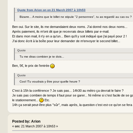
Quote from Arion on on 21 March 2007 à 10h53
Bizarre... A moins que le billet ne stipule "2 personnes", tu as regardé au cas ou 
Ben oui. Sur le site, ils me demandaient deux noms. J'ai donné nos deux noms...
Après paiement, ils m'ont dit que je recevrais deux billets par e-mail.
Et dans mon mail, il n'y en a qu'un... Bien qu'il y soit indiqué que j'ai payé pour 2 !
J'ai donc écrit à la boîte pour leur demander de m'envoyer le second billet...
Quote
Tu me diras combien je te dois...
Ben, 5€, le prix de l'entrée
Quote
Cool !Tu voudrais y être pour quelle heure ?
C'est à 15h la conférence ? Je sais pas... 14h30 au métro ça devrait le faire ?
Je sais pas combien de temps il faut pour se garer... Ni même si c'est facile de se ga
le stationnement...
Etc.
14h ça serait peut-être plus "sûr", mais après, la question c'est est-ce qu'on se fera
Posted by: Arion
«
on:
21 March 2007 à 10h53 »