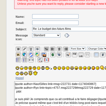
Warning: this topic has not been posted in for at least 120 days.
Unless you're sure you want to reply, please consider starting a new t
Name:
Email:
Subject:
Message
icon:
[more]