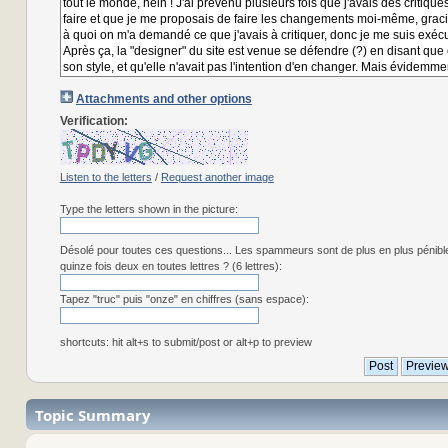
Attachments and other options
Verification:
Listen to the letters
/
Request another image
Type the letters shown in the picture:
Désolé pour toutes ces questions... Les spammeurs sont de plus en plus pénibl
quinze fois deux en toutes lettres ? (6 lettres):
Tapez "truc" puis "onze" en chiffres (sans espace):
shortcuts: hit alt+s to submit/post or alt+p to preview
Topic Summary