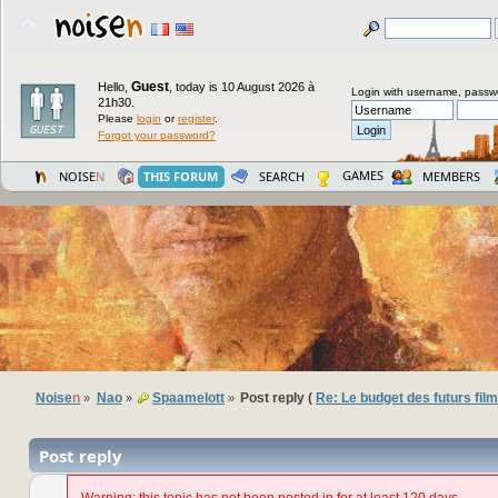
Guest
Hello,
,
today is 10 August 2026 à
Login with username, passw
21h30.
Please
login
or
register
.
Forgot your password?
GAMES
NOISE
N
THIS FORUM
SEARCH
MEMBERS
Noise
n
Nao
Spaamelott
Post reply (
Re: Le budget des futurs fil
»
»
»
Post reply