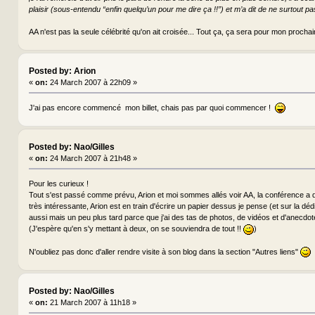
plaisir (sous-entendu “enfin quelqu’un pour me dire ça !!”) et m’a dit de ne surtout pas
AA n'est pas la seule célébrité qu'on ait croisée... Tout ça, ça sera pour mon procha
Posted by: Arion
«
on:
24 March 2007 à 22h09 »
J'ai pas encore commencé mon billet, chais pas par quoi commencer !
Posted by: Nao/Gilles
«
on:
24 March 2007 à 21h48 »
Pour les curieux !
Tout s'est passé comme prévu, Arion et moi sommes allés voir AA, la conférence a d
très intéressante, Arion est en train d'écrire un papier dessus je pense (et sur la déd
aussi mais un peu plus tard parce que j'ai des tas de photos, de vidéos et d'anecdote
(J'espère qu'en s'y mettant à deux, on se souviendra de tout !!
)
N'oubliez pas donc d'aller rendre visite à son blog dans la section "Autres liens"
Posted by: Nao/Gilles
«
on:
21 March 2007 à 11h18 »