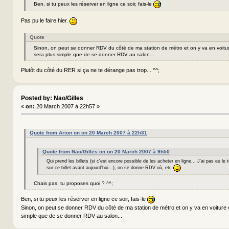
Ben, si tu peux les réserver en ligne ce soir, fais-le
Pas pu le faire hier.
Quote
Sinon, on peut se donner RDV du côté de ma station de métro et on y va en voitu
sera plus simple que de se donner RDV au salon...
Plutôt du côté du RER si ça ne te dérange pas trop... ^^;
Posted by: Nao/Gilles
«
on:
20 March 2007 à 22h57 »
Quote from Arion on on 20 March 2007 à 22h31
Quote from Nao/Gilles on on 20 March 2007 à 9h50
Qui prend les billets (si c'est encore possible de les acheter en ligne... J'ai pas eu le
sur ce billet avant aujourd'hui...), on se donne RDV où, etc
Chais pas, tu proposes quoi ? ^^;
Ben, si tu peux les réserver en ligne ce soir, fais-le
Sinon, on peut se donner RDV du côté de ma station de métro et on y va en voiture
simple que de se donner RDV au salon...