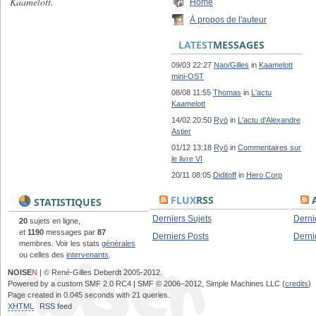
Kaamelott.
Home
À propos de l'auteur
LATEST
MESSAGES
09/03 22:27
Nao/Gilles
in
Kaamelott
mini-OST
08/08 11:55
Thomas
in
L'actu
Kaamelott
14/02 20:50
Ryō
in
L'actu d'Alexandre
Astier
01/12 13:18
Ryō
in
Commentaires sur
le livre VI
20/11 08:05
Diditoff
in
Hero Corp
FLUX
RSS
A
STATISTIQUES
Derniers Sujets
Derni
20
sujets en ligne,
et
1190
messages par
87
Derniers Posts
Derni
membres. Voir les stats
générales
ou celles des
intervenants
.
NOISE
N
| © René-Gilles Deberdt 2005-2012.
Powered by a custom SMF 2.0 RC4 | SMF © 2006–2012, Simple Machines LLC (
credits
)
Page created in 0.045 seconds with 21 queries.
XHTML
RSS feed