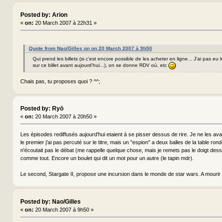
Posted by: Arion
«
on:
20 March 2007 à 22h31 »
Quote from Nao/Gilles on on 20 March 2007 à 9h50
Qui prend les billets (si c'est encore possible de les acheter en ligne... J'ai pas eu
sur ce billet avant aujourd'hui...), on se donne RDV où, etc
Chais pas, tu proposes quoi ? ^^;
Posted by: Ryō
«
on:
20 March 2007 à 20h50 »
Les épisodes rediffusés aujourd'hui etaient à se pisser dessus de rire. Je ne les av
le premier j'ai pas percuté sur le titre, mais un "espion" a deux balles de la table ronde
n'écoutait pas le débat (me rappelle quelque chose, mais je remets pas le doigt dess
comme tout. Encore un boulet qui dit un mot pour un autre (le tapin mdr).
Le second, Stargate II, propose une incursion dans le monde de star wars. A mourir 
Posted by: Nao/Gilles
«
on:
20 March 2007 à 9h50 »