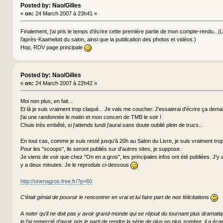
Posted by: Nao/Gilles
«
on:
24 March 2007 à 23h41 »
Finalement, j'ai pris le temps d'écrire cette première partie de mon compte-rendu.. 
l'après-Kaamelott du salon, ainsi que la publication des photos et vidéos.)
Hop, RDV page principale
Posted by: Nao/Gilles
«
on:
24 March 2007 à 22h42 »
Moi non plus, en fait...
Et là je suis vraiment trop claqué... Je vais me coucher. J'essaierai d'écrire ça dema
j'ai une randonnée le matin et mon concert de TMB le soir !
Chuis très embêté, si j'attends lundi j'aurai sans doute oublié plein de trucs...
En tout cas, comme je suis resté jusqu'à 20h au Salon du Livre, je suis vraiment trop
Pour les "scoops", ils seront publiés sur d'autres sites, je suppose.
Je viens de voir que chez "On en a gros", les principales infos ont été publiées. J'y ai
y a deux minutes. Je le reproduis ci-dessous
http://onenagros.free.fr/?p=60
C’était génial de pouvoir le rencontrer en vrai et lui faire part de nos félicitations
A noter qu’il ne doit pas y avoir grand-monde qui se réjouit du tournant plus dramati
je l’ai remercié d’avoir pris le parti de rendre la série de plus en plus sombre, il a éca