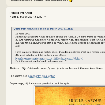
Posted by: Arion
«
on:
17 March 2007 à 12h07 »
Quote from Nao/Gilles on on 16 March 2007 à 15h26
16 Mars 2007
Retrouvez Alexandre Astier au salon du livre de Paris, le 24 mars, Porte de Versaill
du livre historique Kaamelott Au coeur du Moyen Age, aux éditions Perrin. Une re
avec les fans à 15h30 sur le stand de Virgin, suivie d'une séance de dédicace sur 
17h.
Hmm, ça me tenterait pas mal d'y aller... L'un des problèmes c'est que l'entrée est
(On peut acheter un billet en ligne pour 5€ ici :
http://www.salondulivreparis.c..._id=2&famille_name=Billetterie
)
Ca intéresserait quelqu'un d'y aller avec moi...?
Ah tiens... Si je n'ai rien de prévu, j'y vais, je suis vachement intéressé. A confirmer !
Plus d'infos sur
la rencontre en question
.
Au passage, ci-joint la couv' provisoire dudit bouquin.