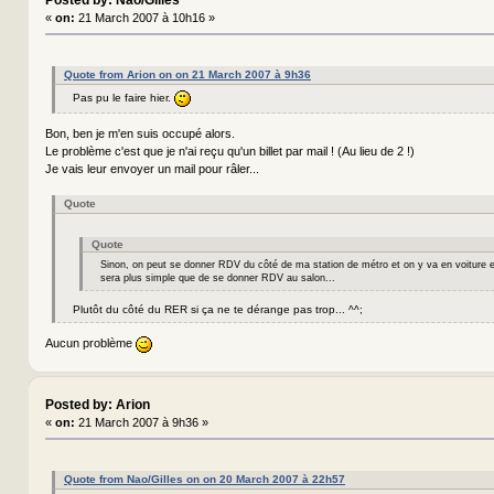
Posted by: Nao/Gilles
«
on:
21 March 2007 à 10h16 »
Quote from Arion on on 21 March 2007 à 9h36
Pas pu le faire hier.
Bon, ben je m'en suis occupé alors.
Le problème c'est que je n'ai reçu qu'un billet par mail ! (Au lieu de 2 !)
Je vais leur envoyer un mail pour râler...
Quote
Quote
Sinon, on peut se donner RDV du côté de ma station de métro et on y va en voiture 
sera plus simple que de se donner RDV au salon...
Plutôt du côté du RER si ça ne te dérange pas trop... ^^;
Aucun problème
Posted by: Arion
«
on:
21 March 2007 à 9h36 »
Quote from Nao/Gilles on on 20 March 2007 à 22h57