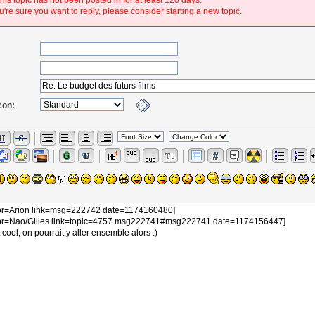
his topic has not been posted in for at least 120 days.
're sure you want to reply, please consider starting a new topic.
con: