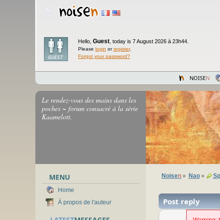
Guest
Hello,
,
today is 7 August 2026 à 23h44.
Please
login
or
register
.
Forgot your password?
NOISE
N
Le rendez-vous des mains dans les
poches ~ forum consacré à la série
Kaamelott.
MENU
Noise
n
Nao
Sp
»
»
Home
Post reply
À propos de l'auteur
LATEST
MESSAGES