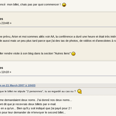
ncé mon billet, chais pas par quoi commencer !
les
 21h48 »
 prévu, Arion et moi sommes allés voir AA, la conférence a duré une heure et était très intére
lle aussi mais un peu plus tard parce que j'ai des tas de photos, de vidéos et d'anecdotes à 
ler rendre visite à son blog dans la section "Autres liens"
les
 11h18 »
on on 21 March 2007 à 10h53
 que le billet ne stipule "2 personnes", tu as regardé au cas ou ?
ils me demandaient deux noms. J'ai donné nos deux noms...
nt dit que je recevrais deux billets par e-mail.
 en a qu'un... Bien qu'il y soit indiqué que j'ai payé pour 2 !
îte pour leur demander de m'envoyer le second billet...