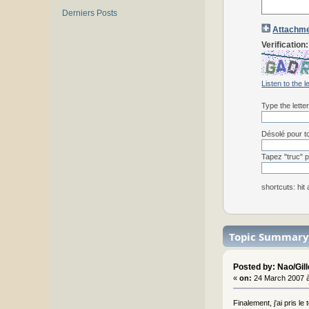
Derniers Posts
Attachme
Verification:
Listen to the l
Type the lette
Désolé pour to
Tapez "truc" p
shortcuts: hit
Topic Summary
Posted by: Nao/Gil
«
on:
24 March 2007 à
Finalement, j'ai pris l