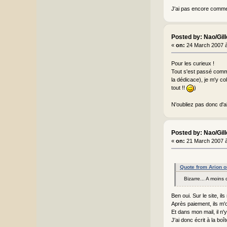
J'ai pas encore comme
Posted by: Nao/Gil
«
on:
24 March 2007 à
Pour les curieux !
Tout s'est passé comme
la dédicace), je m'y co
tout !!
)
N'oubliez pas donc d'al
Posted by: Nao/Gil
«
on:
21 March 2007 à
Quote from Arion 
Bizarre... A moins
Ben oui. Sur le site, 
Après paiement, ils m'o
Et dans mon mail, il n'y
J'ai donc écrit à la bo