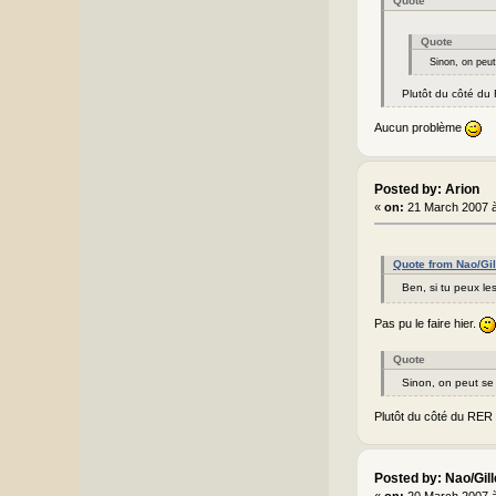
Quote
Quote
Sinon, on peu
Plutôt du côté du 
Aucun problème
Posted by: Arion
«
on:
21 March 2007 à
Quote from Nao/Gi
Ben, si tu peux les
Pas pu le faire hier.
Quote
Sinon, on peut se
Plutôt du côté du RER s
Posted by: Nao/Gil
«
on:
20 March 2007 à