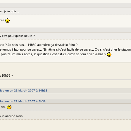
n je te dois...
trée
y être pour quelle heure ?
ce ? Je sais pas... 14h30 au métro ça devrait le faire ?
temps il faut pour se garer... Ni même si c'est facile de se garer... Ou si c'est cher le stati
 plus "sûr", mais après, la question c'est est-ce qu'on se fera chier là-bas ?
 10h53 »
lles on on 21 March 2007 à 10h16
ion on on 21 March 2007 à 9h36
 hier.
uis occupé alors.