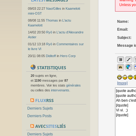
Warning: t
Unless you
09/03 22:27
Nao/Gilles
in
Kaamelott
mini-OST
08/08 11:55
Thomas
in
L'actu
Name:
Kaamelott
Email:
14/02 20:50
Ryō
in
L'actu d'Alexandre
Astier
Subject:
01/12 13:18
Ryō
in
Commentaires sur
Message i
le livre VI
20/11 08:05
Diditoff
in
Hero Corp
STATISTIQUES
20
sujets en ligne,
et
1190
messages par
87
[more]
membres. Voir les stats
générales
ou celles des
intervenants
.
FLUX
RSS
Derniers Sujets
Derniers Posts
AVEC
SITES
LIÉS
Derniers Sujets