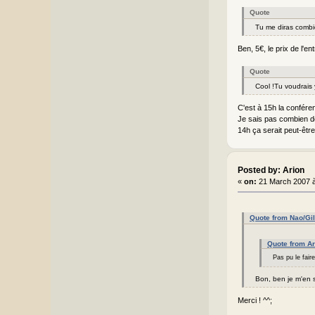
Quote
Tu me diras combie
Ben, 5€, le prix de l'en
Quote
Cool !Tu voudrais 
C'est à 15h la conféren
Je sais pas combien de 
14h ça serait peut-être
Posted by: Arion
«
on:
21 March 2007 à
Quote from Nao/Gi
Quote from Ar
Pas pu le faire
Bon, ben je m'en s
Merci ! ^^;