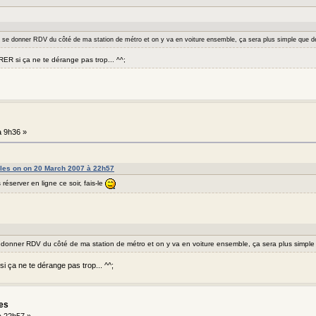
t se donner RDV du côté de ma station de métro et on y va en voiture ensemble, ça sera plus simple que d
RER si ça ne te dérange pas trop... ^^;
 9h36 »
lles on on 20 March 2007 à 22h57
 réserver en ligne ce soir, fais-le
 donner RDV du côté de ma station de métro et on y va en voiture ensemble, ça sera plus simpl
i ça ne te dérange pas trop... ^^;
les
 22h57 »