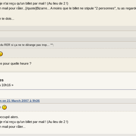
 n'ai reçu qu'un billet par mail ! (Au lieu de 2 !)
 mail pour râler...[/quote]Bizarre... A moins que le billet ne stipule "2 personnes", tu as rega
te dois...
 du RER si ça ne te dérange pas trop... ^^;
re pour quelle heure ?
les
 10h16 »
on on 21 March 2007 à 9h36
r.
occupé alors.
 n'ai reçu qu'un billet par mail ! (Au lieu de 2 !)
 mail pour râler...