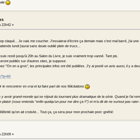
pale
les
 22h42 »
trop claqué... Je vais me coucher. J'essaierai d'écrire ça demain mais c'est mal barré, j'ai u
attends lundi j'aurai sans doute oublié plein de trucs...
suis resté jusqu'à 20h au Salon du Livre, je suis vraiment trop vanné. Tant pis.
seront publiés sur d'autres sites, je suppose.
ez "On en a gros", les principales infos ont été publiées. J'y ai posté un avis aussi, il y a d
fr/?p=60
r le rencontrer en vrai et lui faire part de nos félicitations
as y avoir grand-monde qui se réjouit du tournant plus dramatique de la série. Quand je l’ai reme
e plaisir (sous-entendu “enfin quelqu’un pour me dire ça !!”) et m’a dit de ne surtout pas rater 
élébrité qu'on ait croisée... Tout ça, ça sera pour mon prochain post :gnéhé:
 22h09 »