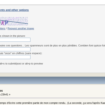
nts and other options
etters
/
Request another image
rs shown in the picture:
utes ces questions... Les spammeurs sont de plus en plus pénibles. Combien font quinze fois 
uis "onze" en chiffres (sans espace):
 alt+s to submit/post or alt+p to preview
les
 23h41 »
e temps d'écrire cette première partie de mon compte-rendu.. (La seconde, ça sera l'après-Kaam