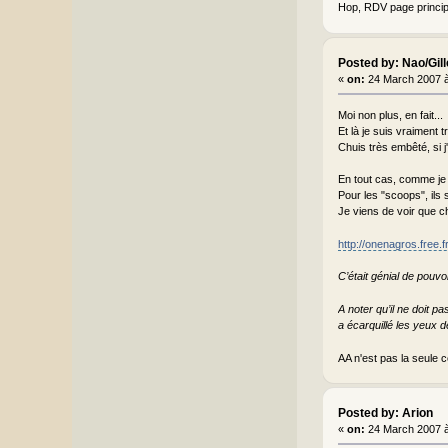
Hop, RDV page princi
Posted by: Nao/Gil
«
on:
24 March 2007 à
Moi non plus, en fait...
Et là je suis vraiment 
Chuis très embêté, si j'
En tout cas, comme je 
Pour les "scoops", ils 
Je viens de voir que ch
http://onenagros.free.
C’était génial de pouvoi
A noter qu’il ne doit p
a écarquillé les yeux d
AA n'est pas la seule c
Posted by: Arion
«
on:
24 March 2007 à