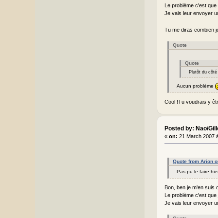
Le problème c'est que je
Je vais leur envoyer un
Tu me diras combien je 
Quote
Quote
Plutôt du côté
Aucun problème
Cool !Tu voudrais y êt
Posted by: Nao/Gil
«
on:
21 March 2007 à
Quote from Arion 
Pas pu le faire hie
Bon, ben je m'en suis 
Le problème c'est que je
Je vais leur envoyer un