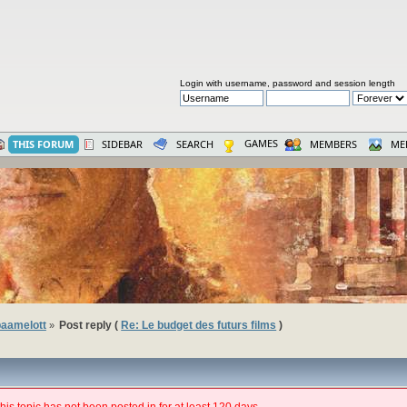
Login with username, password and session length
GAMES
THIS FORUM
SIDEBAR
SEARCH
MEMBERS
ME
aamelott
Post reply (
Re: Le budget des futurs films
)
»