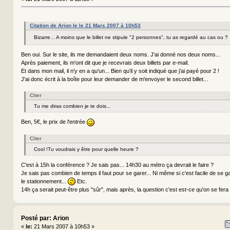
Citation de Arion le le 21 Mars 2007 à 10h53
Bizarre... A moins que le billet ne stipule "2 personnes", tu as regardé au cas ou 
Ben oui. Sur le site, ils me demandaient deux noms. J'ai donné nos deux noms...
Après paiement, ils m'ont dit que je recevrais deux billets par e-mail.
Et dans mon mail, il n'y en a qu'un... Bien qu'il y soit indiqué que j'ai payé pour 2 !
J'ai donc écrit à la boîte pour leur demander de m'envoyer le second billet...
Citer
Tu me diras combien je te dois...
Ben, 5€, le prix de l'entrée
Citer
Cool !Tu voudrais y être pour quelle heure ?
C'est à 15h la conférence ? Je sais pas... 14h30 au métro ça devrait le faire ?
Je sais pas combien de temps il faut pour se garer... Ni même si c'est facile de se ga
le stationnement...
Etc.
14h ça serait peut-être plus "sûr", mais après, la question c'est est-ce qu'on se fera
Posté par: Arion
«
le:
21 Mars 2007 à 10h53 »