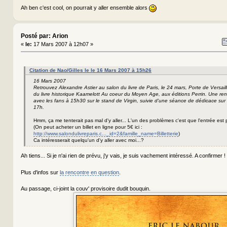
Ah ben c'est cool, on pourrait y aller ensemble alors
Posté par: Arion
«
le:
17 Mars 2007 à 12h07 »
Citation de Nao/Gilles le le 16 Mars 2007 à 15h26
16 Mars 2007
Retrouvez Alexandre Astier au salon du livre de Paris, le 24 mars, Porte de Versaill
du livre historique Kaamelott Au coeur du Moyen Age, aux éditions Perrin. Une re
avec les fans à 15h30 sur le stand de Virgin, suivie d'une séance de dédicace sur 
17h.
Hmm, ça me tenterait pas mal d'y aller... L'un des problèmes c'est que l'entrée est
(On peut acheter un billet en ligne pour 5€ ici :
http://www.salondulivreparis.c..._id=2&famille_name=Billetterie
)
Ca intéresserait quelqu'un d'y aller avec moi...?
Ah tiens... Si je n'ai rien de prévu, j'y vais, je suis vachement intéressé. A confirmer !
Plus d'infos sur
la rencontre en question
.
Au passage, ci-joint la couv' provisoire dudit bouquin.