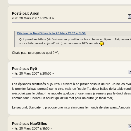
Posté par: Arion
«
le:
20 Mars 2007 à 22h31 »
Citation de Nao/Gilles le le 20 Mars 2007 à 9h50
Qui prend les billets (si c'est encore possible de les acheter en ligne... J'ai pas eu
sur ce billet avant aujourd'hui...), on se donne RDV où, etc
Chais pas, tu proposes quoi ? ^^;
Posté par: Ryō
«
le:
20 Mars 2007 à 20h50 »
Les épisodes rediffusés aujourd'hui etaient à se pisser dessus de rire. Je ne les av
le premier j'ai pas percuté sur le titre, mais un "espion" a deux balles de la table ronde
n'écoutait pas le débat (me rappelle quelque chose, mais je remets pas le doigt dess
comme tout. Encore un boulet qui dit un mot pour un autre (le tapin mdr).
Le second, Stargate II, propose une incursion dans le monde de star wars. A mourir 
Posté par: Nao/Gilles
«
le:
20 Mars 2007 à 9h50 »