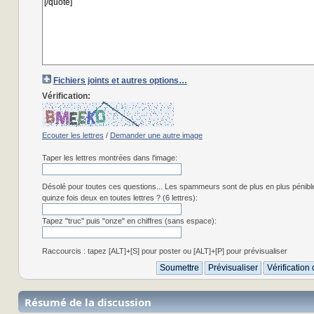
Fichiers joints et autres options…
Vérification:
Ecouter les lettres
/
Demander une autre image
Taper les lettres montrées dans l'image:
Désolé pour toutes ces questions... Les spammeurs sont de plus en plus pénibl
quinze fois deux en toutes lettres ? (6 lettres):
Tapez "truc" puis "onze" en chiffres (sans espace):
Raccourcis : tapez [ALT]+[S] pour poster ou [ALT]+[P] pour prévisualiser
Résumé de la discussion