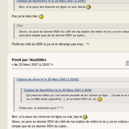
Citation de Nao/Gilles le le 20 Mars 2007 à 22h57
Ben, si tu peux les réserver en ligne ce soir, fais-le
Pas pu le faire hier.
Citer
Sinon, on peut se donner RDV du côté de ma station de métro et on y va en voitu
sera plus simple que de se donner RDV au salon...
Plutôt du côté du RER si ça ne te dérange pas trop... ^^;
Posté par: Nao/Gilles
«
le:
20 Mars 2007 à 22h57 »
Citation de Arion le le 20 Mars 2007 à 22h31
Citation de Nao/Gilles le le 20 Mars 2007 à 9h50
Qui prend les billets (si c'est encore possible de les acheter en ligne... J'ai pas eu le
sur ce billet avant aujourd'hui...), on se donne RDV où, etc
Chais pas, tu proposes quoi ? ^^;
Ben, si tu peux les réserver en ligne ce soir, fais-le
Sinon, on peut se donner RDV du côté de ma station de métro et on y va en voiture
simple que de se donner RDV au salon...