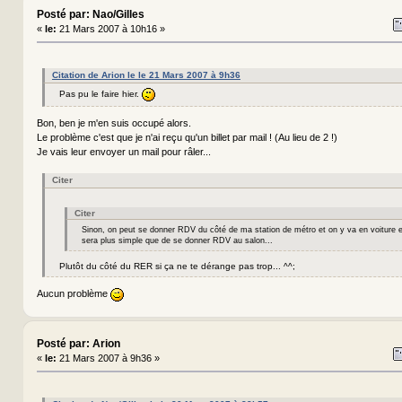
Posté par: Nao/Gilles
«
le:
21 Mars 2007 à 10h16 »
Citation de Arion le le 21 Mars 2007 à 9h36
Pas pu le faire hier.
Bon, ben je m'en suis occupé alors.
Le problème c'est que je n'ai reçu qu'un billet par mail ! (Au lieu de 2 !)
Je vais leur envoyer un mail pour râler...
Citer
Citer
Sinon, on peut se donner RDV du côté de ma station de métro et on y va en voiture 
sera plus simple que de se donner RDV au salon...
Plutôt du côté du RER si ça ne te dérange pas trop... ^^;
Aucun problème
Posté par: Arion
«
le:
21 Mars 2007 à 9h36 »