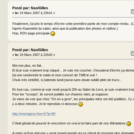
Posté par: Nao/Gilles
«
le:
24 Mars 2007 à 23h41 »
Finalement, j'ai pris le temps d'écrire cette première partie de mon compte-rendu.. 
l'après-Kaamelott du salon, ainsi que la publication des photos et vidéos.)
Hop, RDV page principale
Posté par: Nao/Gilles
«
le:
24 Mars 2007 à 22h42 »
Moi non plus, en fait...
Et là je suis vraiment trop claqué... Je vais me coucher. J'essaierai d'écrire ça dema
j'ai une randonnée le matin et mon concert de TMB le soir !
Chuis très embêté, si j'attends lundi j'aurai sans doute oublié plein de trucs...
En tout cas, comme je suis resté jusqu'à 20h au Salon du Livre, je suis vraiment trop
Pour les "scoops", ils seront publiés sur d'autres sites, je suppose.
Je viens de voir que chez "On en a gros", les principales infos ont été publiées. J'y ai
y a deux minutes. Je le reproduis ci-dessous
http://onenagros.free.fr/?p=60
C’était génial de pouvoir le rencontrer en vrai et lui faire part de nos félicitations
A noter qu’il ne doit pas y avoir grand-monde qui se réjouit du tournant plus dramati