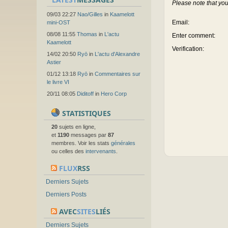
Please note that you
09/03 22:27
Nao/Gilles
in
Kaamelott
Email
:
mini-OST
08/08 11:55
Thomas
in
L'actu
Enter comment
:
Kaamelott
Verification:
14/02 20:50
Ryō
in
L'actu d'Alexandre
Astier
01/12 13:18
Ryō
in
Commentaires sur
le livre VI
20/11 08:05
Diditoff
in
Hero Corp
STATISTIQUES
20
sujets en ligne,
et
1190
messages par
87
membres. Voir les stats
générales
ou celles des
intervenants
.
FLUX
RSS
Derniers Sujets
Derniers Posts
AVEC
SITES
LIÉS
Derniers Sujets