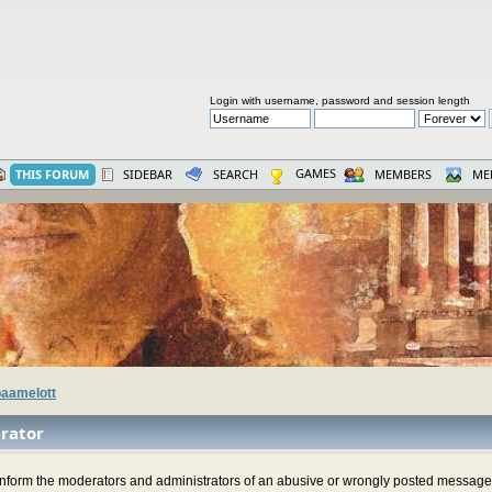
Login with username, password and session length
GAMES
THIS FORUM
SIDEBAR
SEARCH
MEMBERS
ME
aamelott
rator
 inform the moderators and administrators of an abusive or wrongly posted message