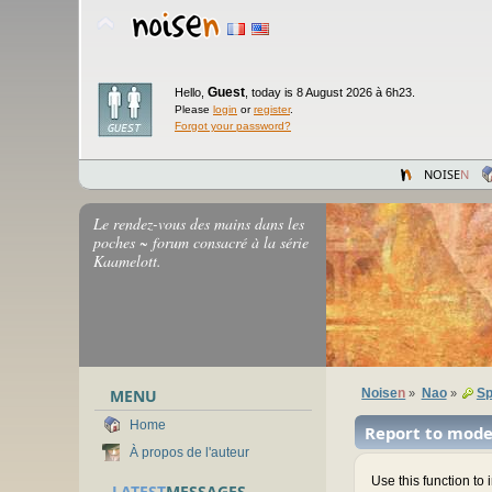
Guest
Hello,
,
today is 8 August 2026 à 6h23.
Please
login
or
register
.
Forgot your password?
NOISE
N
Le rendez-vous des mains dans les
poches ~ forum consacré à la série
Kaamelott.
MENU
Noise
n
Nao
Sp
»
»
Home
Report to mode
À propos de l'auteur
Use this function to
LATEST
MESSAGES