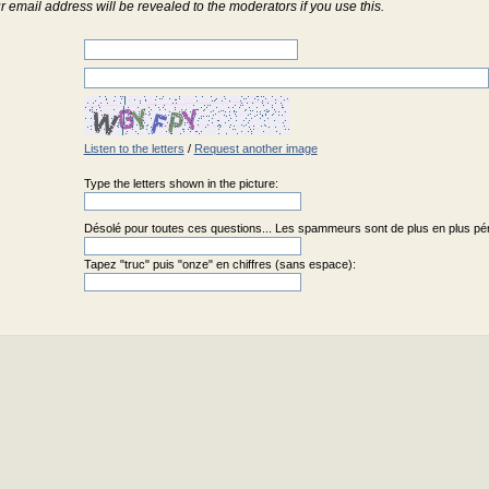
r email address will be revealed to the moderators if you use this.
Listen to the letters
/
Request another image
Type the letters shown in the picture:
Désolé pour toutes ces questions... Les spammeurs sont de plus en plus pénib
Tapez "truc" puis "onze" en chiffres (sans espace):