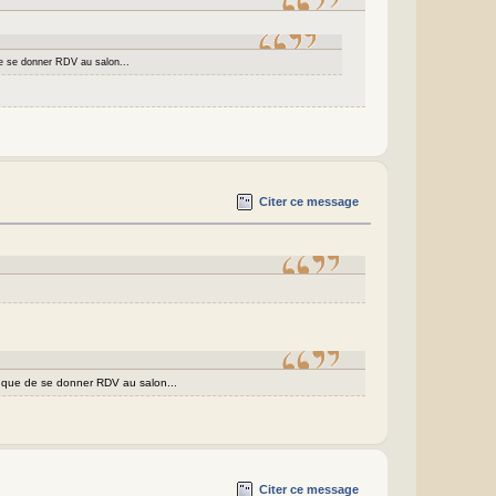
e se donner RDV au salon...
Citer ce message
e que de se donner RDV au salon...
Citer ce message