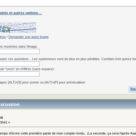
joints et autres options…
:
ttres
/
Demander une autre image
res montrées dans l'image:
utes ces questions... Les spammeurs sont de plus en plus pénibles. Combien font quinze fois 
uis "onze" en chiffres (sans espace):
apez [ALT]+[S] pour poster ou [ALT]+[P] pour prévisualiser
iscussion
es
3h41 »
e temps d'écrire cette première partie de mon compte-rendu.. (La seconde, ça sera l'après-Kaam