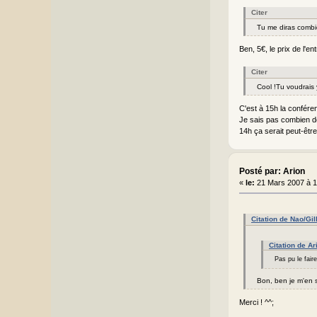
Citer
Tu me diras combie
Ben, 5€, le prix de l'en
Citer
Cool !Tu voudrais 
C'est à 15h la conféren
Je sais pas combien de 
14h ça serait peut-être
Posté par: Arion
«
le:
21 Mars 2007 à 1
Citation de Nao/Gi
Citation de A
Pas pu le faire
Bon, ben je m'en s
Merci ! ^^;