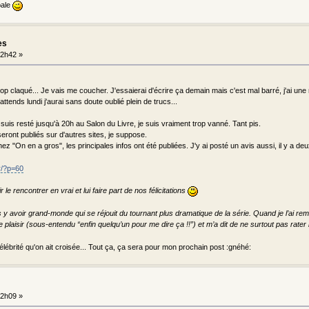
pale
es
2h42 »
trop claqué... Je vais me coucher. J'essaierai d'écrire ça demain mais c'est mal barré, j'ai u
attends lundi j'aurai sans doute oublié plein de trucs...
suis resté jusqu'à 20h au Salon du Livre, je suis vraiment trop vanné. Tant pis.
seront publiés sur d'autres sites, je suppose.
ez "On en a gros", les principales infos ont été publiées. J'y ai posté un avis aussi, il y a d
fr/?p=60
r le rencontrer en vrai et lui faire part de nos félicitations
as y avoir grand-monde qui se réjouit du tournant plus dramatique de la série. Quand je l’ai reme
e plaisir (sous-entendu “enfin quelqu’un pour me dire ça !!”) et m’a dit de ne surtout pas rater 
élébrité qu'on ait croisée... Tout ça, ça sera pour mon prochain post :gnéhé:
2h09 »