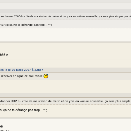
t se donner RDV du côté de ma station de métro et on y va en voiture ensemble, ça sera plus simple que d
RER si ça ne te dérange pas trop... ^^;
h36 »
lles le le 20 Mars 2007 à 22h57
 réserver en ligne ce soir, fais-le
 donner RDV du côté de ma station de métro et on y va en voiture ensemble, ça sera plus simpl
i ça ne te dérange pas trop... ^^;
es
2h57 »