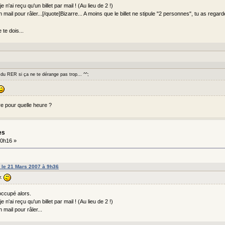
 n'ai reçu qu'un billet par mail ! (Au lieu de 2 !)
 mail pour râler...[/quote]Bizarre... A moins que le billet ne stipule "2 personnes", tu as rega
te dois...
 du RER si ça ne te dérange pas trop... ^^;
re pour quelle heure ?
es
0h16 »
e le 21 Mars 2007 à 9h36
r.
occupé alors.
 n'ai reçu qu'un billet par mail ! (Au lieu de 2 !)
 mail pour râler...