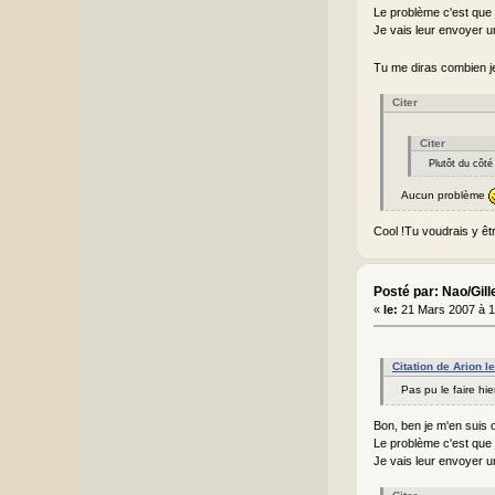
Le problème c'est que je
Je vais leur envoyer un
Tu me diras combien je 
Citer
Citer
Plutôt du côté
Aucun problème
Cool !Tu voudrais y êt
Posté par: Nao/Gill
«
le:
21 Mars 2007 à 1
Citation de Arion l
Pas pu le faire hie
Bon, ben je m'en suis 
Le problème c'est que je
Je vais leur envoyer un