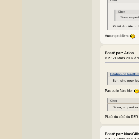
Citer
Citer
Sinon, on peu
Plutôt du côté du 
Aucun problème
Posté par: Arion
«
le:
21 Mars 2007 à 9
Citation de Nao/Gi
Ben, si tu peux les
Pas pu le faire hier.
Citer
Sinon, on peut se
Plutôt du côté du RER s
Posté par: Nao/Gill
«
le:
20 Mars 2007 à 2