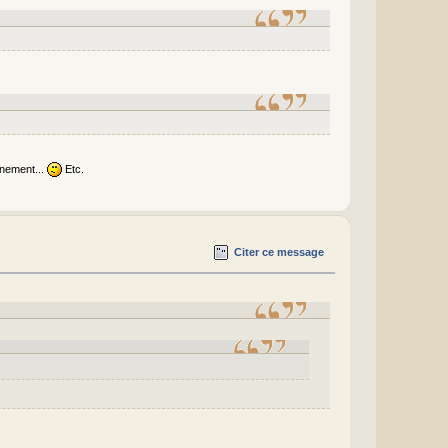
onnement...
Etc.
Citer ce message