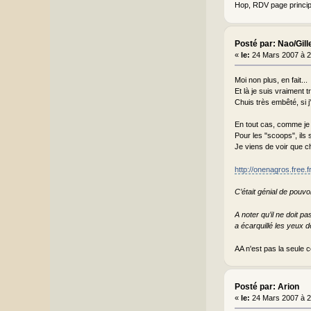
Hop, RDV page princi
Posté par: Nao/Gill
«
le:
24 Mars 2007 à 2
Moi non plus, en fait...
Et là je suis vraiment 
Chuis très embêté, si j'
En tout cas, comme je 
Pour les "scoops", ils 
Je viens de voir que ch
http://onenagros.free.
C’était génial de pouvoi
A noter qu’il ne doit p
a écarquillé les yeux d
AA n'est pas la seule c
Posté par: Arion
«
le:
24 Mars 2007 à 2