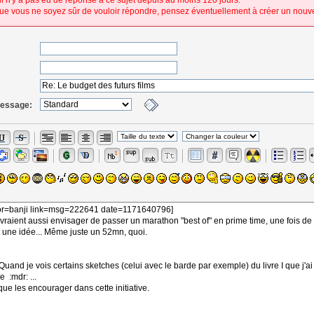
 il n'y a pas eu de réponse à ce sujet depuis au moins 120 jours.
ue vous ne soyez sûr de vouloir répondre, pensez éventuellement à créer un nouve
message: