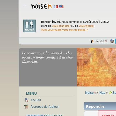
Invité
Bonjour,
,
nous sommes le 6 Août 2026 à 22h22.
Merci de
vous connecter
ou de
vous inscrire
.
Avez-vous oublié votre mot de passe ?
NOISE
N
Le rendez-vous des mains dans les
poches ~ forum consacré à la série
Kaamelott.
MENU
Noise
n
Nao
Sp
»
»
Accueil
Répondre
À propos de l'auteur
DERNIERS
MESSAGES