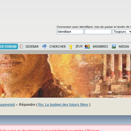
Connexion avec identifiant, mot de passe et durée de 
JEUX
CE FORUM
SIDEBAR
CHERCHER
MEMBRES
MEDIA
aamelott
Répondre (
Re: Le budget des futurs films
)
»