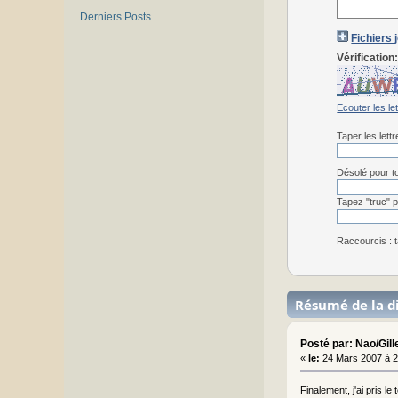
Derniers Posts
Fichiers 
Vérification
Ecouter les le
Taper les lett
Désolé pour to
Tapez "truc" p
Raccourcis : t
Résumé de la d
Posté par: Nao/Gill
«
le:
24 Mars 2007 à 2
Finalement, j'ai pris l