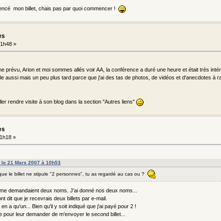
ncé mon billet, chais pas par quoi commencer !
es
1h48 »
 prévu, Arion et moi sommes allés voir AA, la conférence a duré une heure et était très intére
lle aussi mais un peu plus tard parce que j'ai des tas de photos, de vidéos et d'anecdotes à 
ler rendre visite à son blog dans la section "Autres liens"
es
1h18 »
le le 21 Mars 2007 à 10h53
 que le billet ne stipule "2 personnes", tu as regardé au cas ou ?
ils me demandaient deux noms. J'ai donné nos deux noms...
nt dit que je recevrais deux billets par e-mail.
 en a qu'un... Bien qu'il y soit indiqué que j'ai payé pour 2 !
îte pour leur demander de m'envoyer le second billet...