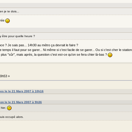
n je te dois...
trée
y être pour quelle heure ?
ce ? Je sais pas... 14h30 au métro ça devrait le faire ?
temps il faut pour se garer... Ni même si c'est facile de se garer... Ou si c'est cher le stati
 plus "sûr", mais après, la question c'est est-ce qu'on se fera chier là-bas ?
0h53 »
lles le le 21 Mars 2007 à 10h16
rion le le 21 Mars 2007 à 9h36
 hier.
uis occupé alors.