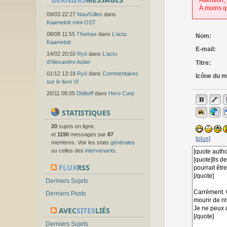
Attention,
À moins q
09/03 22:27
Nao/Gilles
dans
Kaamelott mini-OST
08/08 11:55
Thomas
dans
L'actu
Nom:
Kaamelott
E-mail:
14/02 20:50
Ryō
dans
L'actu
d'Alexandre Astier
Titre:
01/12 13:18
Ryō
dans
Commentaires
Icône du 
sur le livre VI
20/11 08:05
Diditoff
dans
Hero Corp
STATISTIQUES
20
sujets en ligne,
et
1190
messages par
87
[plus]
membres. Voir les stats
générales
ou celles des
intervenants
.
FLUX
RSS
Derniers Sujets
Derniers Posts
AVEC
SITES
LIÉS
Derniers Sujets