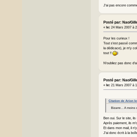
J'ai pas encore comme
Posté par: Nao/Gill
«
le:
24 Mars 2007 à 2
Pour les curieux !
Tout s'est passé comme
la dédicace), je m'y co
tout !!
)
N'oubliez pas donc d'al
Posté par: Nao/Gill
«
le:
21 Mars 2007 à 1
Citation de Arion 
Bizarre... A moins
Ben oui. Sur le site, 
Après paiement, ils m'o
Et dans mon mail, il n'y
J'ai donc écrit à la bo