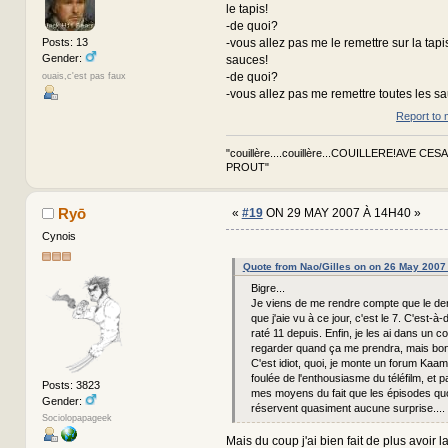
le tapis!
-de quoi?
-vous allez pas me le remettre sur la tapi
Posts: 13
Gender:
sauces!
-de quoi?
ouais,c'est pas faux
-vous allez pas me remettre toutes les sau
Report to 
"couillère....couillère...COUILLERE!AVE CES
PROUT"
Ryō
«
#19
ON 29 MAY 2007 À 14H40 »
Cynois
Quote from Nao/Gilles on on 26 May 2007
Bigre...
Je viens de me rendre compte que le der
que j'aie vu à ce jour, c'est le 7. C'est-à-d
raté 11 depuis. Enfin, je les ai dans un co
regarder quand ça me prendra, mais bon
C'est idiot, quoi, je monte un forum Kaam
foulée de l'enthousiasme du téléfilm, et p
Posts: 3823
mes moyens du fait que les épisodes quo
Gender:
réservent quasiment aucune surprise....
Sociolopapageek
Mais du coup j'ai bien fait de plus avoir 