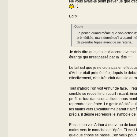
Ne vous avais-je point prévenue que c'ét
Edit>
Quote
Je pense quand même que son action n'é
préméditée, étant donné qu'il a quand mê
de prendre l'épée avant de se retenir....
Je dois dire que je suis d’accord avec toi
étrange qui m'est passé par la tête ^ ^
Le fait est que je ne crois pas en effet qu
d'Arthur était préméditée, depuis le débu
effectivement, c'est très clair dans le der
Tout d'abord l'on voit Arthur de face, il r
semble se recueillir un court instant. Ensu
profil, et tout dans son attitude nous montr
reprendre son épée. Le geste décidé qu'il
les mains vers Excalibur me parait clair
précis, il désire reprendre le symbole de
Ensuite on voit Arthur à nouveau de face.
mains vers le manche de l'épée. Et c'est 
quelque chose se passe. J'en veux pour 