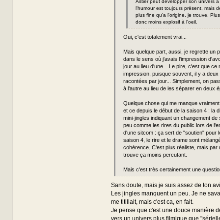
Astier peut développer son univers à l
l'humour est toujours présent, mais 
plus fine qu'a l'origine, je trouve. Pl
donc moins explosif à l'oeil.
Oui, c'est totalement vrai...
Mais quelque part, aussi, je regrette un p
dans le sens où j'avais l'impression d'avo
jour au lieu d'une... Le pire, c'est que ce
impression, puisque souvent, il y a deux 
racontées par jour... Simplement, on pa
à l'autre au lieu de les séparer en deux é
Quelque chose qui me manque vraiment d
et ce depuis le début de la saison 4 : la d
mini-jingles indiquant un changement de 
peu comme les rires du public lors de l'
d'une sitcom : ça sert de "soutien" pour l
saison 4, le rire et le drame sont mélang
cohérence. C'est plus réaliste, mais par
trouve ça moins percutant.
Mais c'est très certainement une question
Sans doute, mais je suis assez de ton avi
Les jingles manquent un peu. Je ne savai
me titillait, mais c'est ca, en fait.
Je pense que c'est une douce manière de
vers un univers plus filmique que "sérielle