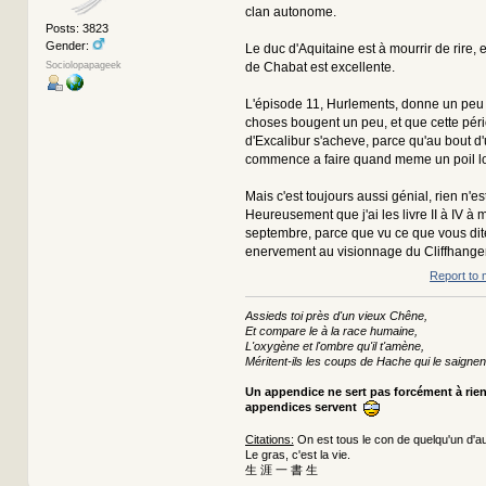
clan autonome.
Posts: 3823
Gender:
Le duc d'Aquitaine est à mourrir de rire, 
de Chabat est excellente.
Sociolopapageek
L'épisode 11, Hurlements, donne un peu 
choses bougent un peu, et que cette pér
d'Excalibur s'acheve, parce qu'au bout d
commence a faire quand meme un poil l
Mais c'est toujours aussi génial, rien n'est
Heureusement que j'ai les livre II à IV à m
septembre, parce que vu ce que vous dite
enervement au visionnage du Cliffhanger
Report to 
Assieds toi près d'un vieux Chêne,
Et compare le à la race humaine,
L'oxygène et l'ombre qu'il t'amène,
Méritent-ils les coups de Hache qui le saignen
Un appendice ne sert pas forcément à rie
appendices servent
Citations:
On est tous le con de quelqu'un d'au
Le gras, c'est la vie.
生 涯 一 書 生