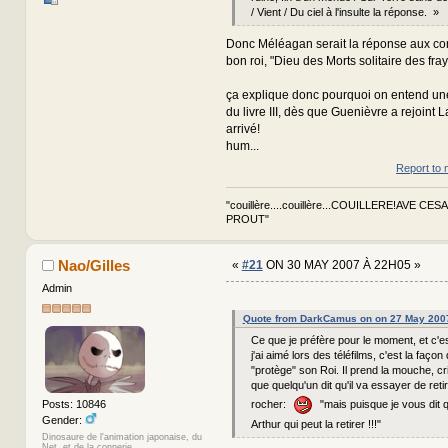
/ Vient / Du ciel à l'insulte la réponse. »
Donc Méléagan serait la réponse aux co
bon roi, "Dieu des Morts solitaire des fray
ça explique donc pourquoi on entend une 
du livre III, dès que Guenièvre a rejoint La
arrivé!
hum...
Report to 
"couillère....couillère...COUILLERE!AVE CES
PROUT"
Nao/Gilles
«
#21
ON 30 MAY 2007 À 22H05 »
Admin
Quote from DarkCamus on on 27 May 200
Ce que je préfère pour le moment, et c'e
j'ai aimé lors des téléfilms, c'est la faço
"protège" son Roi. Il prend la mouche, cr
que quelqu'un dit qu'il va essayer de reti
Posts: 10846
rocher:
"mais puisque je vous dit q
Gender:
Arthur qui peut la retirer !!!"
Dinosaure de l'animation japonaise, du
Net, et de la connerie.