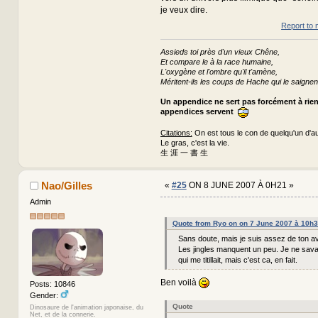
je veux dire.
Report to 
Assieds toi près d'un vieux Chêne,
Et compare le à la race humaine,
L'oxygène et l'ombre qu'il t'amène,
Méritent-ils les coups de Hache qui le saignen
Un appendice ne sert pas forcément à rie
appendices servent
Citations:
On est tous le con de quelqu'un d'au
Le gras, c'est la vie.
生 涯 一 書 生
Nao/Gilles
«
#25
ON 8 JUNE 2007 À 0H21 »
Admin
Quote from Ryo on on 7 June 2007 à 10h
Sans doute, mais je suis assez de ton av
Les jingles manquent un peu. Je ne sava
qui me titillait, mais c'est ca, en fait.
Ben voilà
Posts: 10846
Gender:
Quote
Dinosaure de l'animation japonaise, du
Net, et de la connerie.