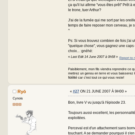
ça qu'il lui afirme "vous êtes prêt" Prêt à 
le trone, tuer Arthur?
J'ai de la fumée qui me sort par les oreilles
temps de faire reposer mon cerveau, je s
^
Ps: Si vous trouvez combien de fois j'ai ut
"quelque chose", vous gagnez une caps d
choix... :gnéhé:
«
Last Edit 14 June 2007 à 0h58
»
Report to 
Paisiblement, mon fils viendra reprendre ce qui
mettrez un genou en terre et vous baisserez 
fidélité car c'est tout ce qui vous reste!
Ryō
«
#27
ON 21 JUNE 2007 À 9H00 »
Cynois
Bon, livre V vu jusqu'à l'épisode 23.
Toujours aussi excellent, les personnalit
exploitées.
Perceval est d'un attachement sans bornes
touchant. A se demander pourquoi il s'en e