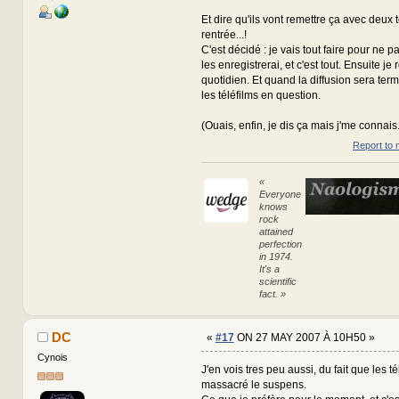
Et dire qu'ils vont remettre ça avec deux t
rentrée...!
C'est décidé : je vais tout faire pour ne p
les enregistrerai, et c'est tout. Ensuite je
quotidien. Et quand la diffusion sera term
les téléfilms en question.
(Ouais, enfin, je dis ça mais j'me connais.
Report to 
«
Everyone
knows
rock
attained
perfection
in 1974.
It's a
scientific
fact. »
DC
«
#17
ON 27 MAY 2007 À 10H50 »
Cynois
J'en vois tres peu aussi, du fait que les t
massacré le suspens.