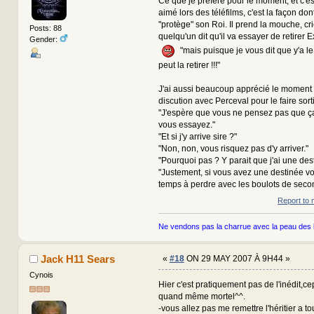
Ce que je préfère pour le moment, et c'est
aimé lors des téléfilms, c'est la façon do
"protège" son Roi. Il prend la mouche, cr
Posts: 88
quelqu'un dit qu'il va essayer de retirer 
Gender:
"mais puisque je vous dit que y'a le
peut la retirer !!!"
J'ai aussi beaucoup apprécié le moment o
discution avec Perceval pour le faire sor
"J'espère que vous ne pensez pas que ça
vous essayez."
"Et si j'y arrive sire ?"
"Non, non, vous risquez pas d'y arriver."
"Pourquoi pas ? Y parait que j'ai une dest
"Justement, si vous avez une destinée v
temps à perdre avec les boulots de seco
Report to 
Ne vendons pas la charrue avec la peau des 
Jack H11 Sears
«
#18
ON 29 MAY 2007 À 9H44 »
Cynois
Hier c'est pratiquement pas de l'inédit,ce
quand même mortel^^.
-vous allez pas me remettre l'héritier a t