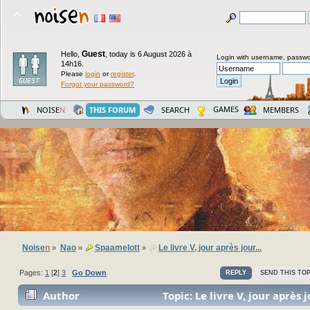
Guest
Hello,
,
today is 6 August 2026 à
Login with username, passwo
14h16.
Please
login
or
register
.
Forgot your password?
GAMES
NOISE
N
THIS FORUM
SEARCH
MEMBERS
Noise
n
Nao
Spaamelott
Le livre V, jour après jour...
»
»
»
Pages:
1
[
2
]
3
Go Down
REPLY
SEND THIS TOP
Author
Topic: Le livre V, jour après j