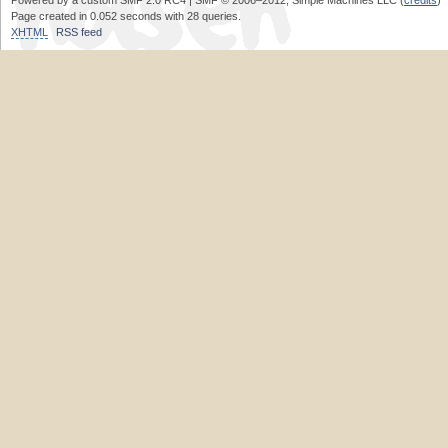
Powered by a custom SMF 2.0 RC4 | SMF © 2006–2012, Simple Machines LLC (
credits
)
Page created in 0.052 seconds with 28 queries.
XHTML
RSS feed