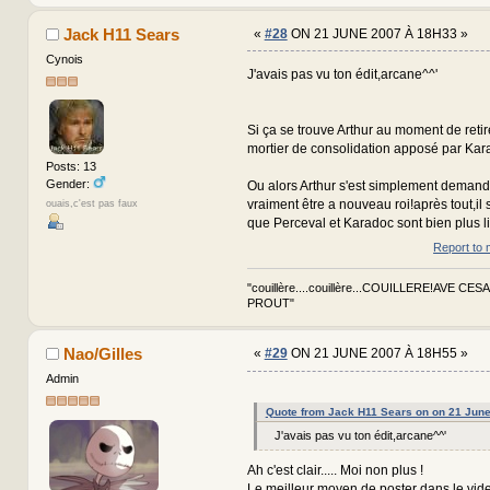
Jack H11 Sears
«
#28
ON 21 JUNE 2007 À 18H33 »
Cynois
J'avais pas vu ton édit,arcane^^'
Si ça se trouve Arthur au moment de retire
mortier de consolidation apposé par Kar
Posts: 13
Gender:
Ou alors Arthur s'est simplement demandé 
vraiment être a nouveau roi!après tout,il
ouais,c'est pas faux
que Perceval et Karadoc sont bien plus li
Report to 
"couillère....couillère...COUILLERE!AVE CES
PROUT"
Nao/Gilles
«
#29
ON 21 JUNE 2007 À 18H55 »
Admin
Quote from Jack H11 Sears on on 21 Jun
J'avais pas vu ton édit,arcane^^'
Ah c'est clair..... Moi non plus !
Le meilleur moyen de poster dans le vide,