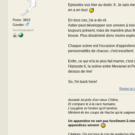
Episodes vus hier au dodo: 6. Je sais 
en a en tout
Posts: 3823
En tous cas, j'ai a-do-ré.
Gender:
Astier peut développer son univers à loisi
toujours présent, mais de manière plus fin
Sociolopapageek
trouve. Plus disséminé donc moins explosif
Chaque scène est l'occasion d'approfondi
personnalités de chacun, c'est excellent.
Enfin, ce qui m'a le plus fait marrer, c'
l'épisode 6, la scène entre Mevanwi et Pe
dessus de rire!
So, I'm back here!
Report to 
Assieds toi près d'un vieux Chêne,
Et compare le à la race humaine,
L'oxygène et l'ombre qu'il t'amène,
Méritent-ils les coups de Hache qui le saignen
Un appendice ne sert pas forcément à rie
appendices servent
Citations:
On est tous le con de quelqu'un d'au