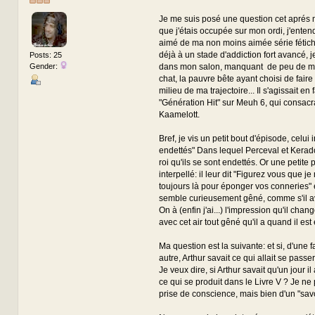
Je me suis posé une question cet aprés 
que j'étais occupée sur mon ordi, j'entendi
aimé de ma non moins aimée série fétich
déjà à un stade d'addiction fort avancé, j
Posts: 25
Gender:
dans mon salon, manquant de peu de m
chat, la pauvre bête ayant choisi de faire
milieu de ma trajectoire... Il s'agissait en 
"Génération Hit" sur Meuh 6, qui consacr
Kaamelott.
Bref, je vis un petit bout d'épisode, celui i
endettés" Dans lequel Perceval et Kera
roi qu'ils se sont endettés. Or une petite
interpellé: il leur dit "Figurez vous que je
toujours là pour éponger vos conneries" e
semble curieusement gêné, comme s'il ava
On à (enfin j'ai...) l'impression qu'il chang
avec cet air tout gêné qu'il a quand il es
Ma question est la suivante: et si, d'une
autre, Arthur savait ce qui allait se passer
Je veux dire, si Arthur savait qu'un jour il 
ce qui se produit dans le Livre V ? Je ne
prise de conscience, mais bien d'un "savo