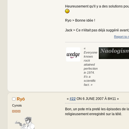
Heureusement qu'il y a des solutions pour
Ryo > Bonne idée !
Jack > Ce n'était pas déjà suggéré avant,
Report to 
«
Everyone
knows
rock
attained
perfection
in 1974.
It's a
scientific
fact. »
Ryō
«
#22
ON 6 JUNE 2007 À 8H11 »
Cynois
Bon, un pote m'a preté les épisodes de la
religieusement enregistré sur la télé.