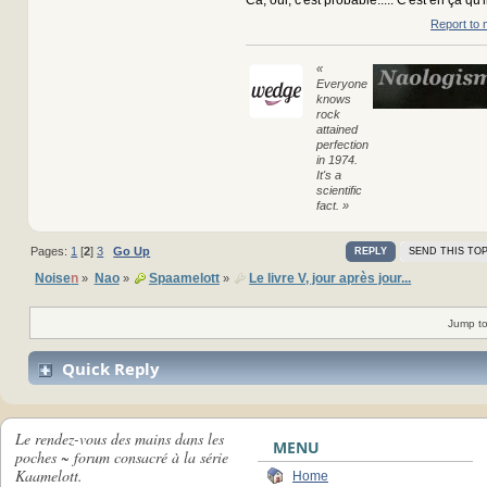
Ca, oui, c'est probable..... C'est en ça qu'il
Report to 
«
Everyone
knows
rock
attained
perfection
in 1974.
It's a
scientific
fact. »
Pages:
1
[
2
]
3
Go Up
REPLY
SEND THIS TOP
Noise
n
Nao
Spaamelott
Le livre V, jour après jour...
»
»
»
Jump to
Quick Reply
Le rendez-vous des mains dans les
MENU
poches ~ forum consacré à la série
Kaamelott.
Home