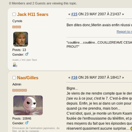
332491 times)
0 Members and 2 Guests are viewing this topic.
Jack H11 Sears
«
#15
ON 23 MAY 2007 À 21H37 »
Cynois
Ben dites donc,Merlin avais enfin réussi
Report to 
"couillère....couillère...COUILLERE!AVE CES
PROUT"
Posts: 13
Gender:
ouais,c'est pas faux
Nao/Gilles
«
#16
ON 26 MAY 2007 À 18H17 »
Admin
Bigre...
Je viens de me rendre compte que le de
j'aie vu à ce jour, c'est le 7. C'est-à-dire q
depuis. Enfin, je les ai dans un coin pour
quand ça me prendra, mais bon...
C'est idiot, quoi, je monte un forum Kaam
foulée de l'enthousiasme du téléfilm, et p
Posts: 10846
Gender:
mes moyens du fait que les épisodes quo
réservent quasiment aucune surprise....
Dinosaure de l'animation japonaise, du
Net, et de la connerie.