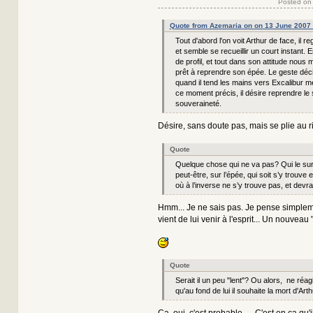
Posted on
Quote from Azemaria on on 13 June 2007
Tout d'abord l'on voit Arthur de face, il r
et semble se recueillir un court instant. E
de profil, et tout dans son attitude nous m
prêt à reprendre son épée. Le geste décidé
quand il tend les mains vers Excalibur me 
ce moment précis, il désire reprendre le
souveraineté.
Désire, sans doute pas, mais se plie au ri
Quote
Quelque chose qui ne va pas? Qui le sur
peut-être, sur l’épée, qui soit s’y trouve 
où à l’inverse ne s’y trouve pas, et devra
Hmm... Je ne sais pas. Je pense simplem
vient de lui venir à l'esprit... Un nouveau 
Quote
Serait il un peu "lent"? Ou alors, ne réagi
qu'au fond de lui il souhaite la mort d'Art