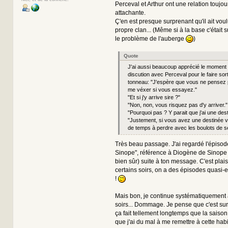
Perceval et Arthur ont une relation toujou
attachante.
Ç'en est presque surprenant qu'il ait vou
propre clan... (Même si à la base c'était s
le problème de l'auberge
)
Quote
J'ai aussi beaucoup apprécié le moment 
discution avec Perceval pour le faire sor
tonneau: "J'espère que vous ne pensez
me véxer si vous essayez."
"Et si j'y arrive sire ?"
"Non, non, vous risquez pas d'y arriver."
"Pourquoi pas ? Y parait que j'ai une dest
"Justement, si vous avez une destinée 
de temps à perdre avec les boulots de 
Très beau passage. J'ai regardé l'épisod
Sinope", référence à Diogène de Sinope
bien sûr) suite à ton message. C'est plai
certains soirs, on a des épisodes quasi-e
!
Mais bon, je continue systématiquement à
soirs... Dommage. Je pense que c'est surt
ça fait tellement longtemps que la saison 
que j'ai du mal à me remettre à cette hab