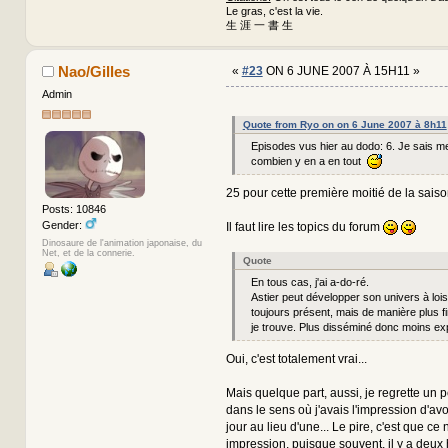
Le gras, c'est la vie.
生 涯 一 書 生
Nao/Gilles
«
#23
ON 6 JUNE 2007 À 15H11 »
Admin
Quote from Ryo on on 6 June 2007 à 8h11
Episodes vus hier au dodo: 6. Je sais 
combien y en a en tout
25 pour cette première moitié de la saison
Posts: 10846
Gender:
Il faut lire les topics du forum
Dinosaure de l'animation japonaise, du
Net, et de la connerie.
Quote
En tous cas, j'ai a-do-ré.
Astier peut développer son univers à loisi
toujours présent, mais de manière plus fin
je trouve. Plus disséminé donc moins explo
Oui, c'est totalement vrai...
Mais quelque part, aussi, je regrette un p
dans le sens où j'avais l'impression d'avoi
jour au lieu d'une... Le pire, c'est que ce 
impression, puisque souvent, il y a deux 