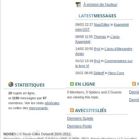
À propos de l'auteur
LATEST
MESSAGES
09/03 22:27
Nao/Gilles
in
Kaamelott
mini-OST
08/08 11:55
Thomas
in
L'actu
Kaamelott
14/02 20:50
Ryō
in
L'actu d'Alexandre
Astier
01/12 13:18
Ryō
in
Commentaires sur
le livre VI
20/11 08:05
Diditoff
in
Hero Corp
EN LIGNE
STATISTIQUES
Derni
0 Members, 0 Spiders and 2 Guests
20
sujets en ligne,
are viewing this topic.
et
1190
messages par
87
Derni
membres. Voir les stats
générales
ou celles des
intervenants
.
AVEC
SITES
LIÉS
Derniers Sujets
Derniers Posts
NOISE
N
| © René-Gilles Deberdt 2005-2012.