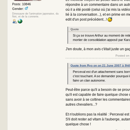
Posts: 10846
répondre à un commentaire dans un autre
Gender:
où il a été posté (celui où j'ai mis la vidéo
Dinosaure de l'animation japonaise, du
lié à la conversation...), et en prime en 
Net, et de la connerie.
edit d'un post précédent...!
Quote
Si ça se trouve Arthur au moment de retir
mortier de consolidation apposé par Kar
J'en doute, à mon avis c'était juste un gag
Posted on
Quote from Ryo on on 21 June 2007 à 9h
Perceval est d'un attachement sans borne
c'est touchant. A se demander pourquoi il 
faire un clan autonome.
Peut-être parce qu'il a besoin de se pro
qu'il est capable de faire quelque chose 
sans avoir à se coltiner les commentaire
autres chevaliers...?
Et n'oublions pas la réalité : Perceval est 
S'il doit rester ad vitam à l'auberge, auta
quelque chose !