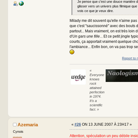
Je pense que c'est une douce manière d
glisser vers un univers plus filmique que "
vois ce que je veux dire.
Milady me dit souvent qu'elle n'aime pas
que c'est "saucissonné" avec des bouts 
partout... Mais vraiment, on est très loin
d'
Un gars une fille
... Et ce petit jingle ty
courts, ça apportait vraiment quelque ch
l'ambiance... Enfin bon, on va pas trop s
Report to 
«
Everyone
knows
rock
attained
perfection
in 1974.
It's a
scientific
fact. »
Azemaria
«
#26
ON 13 JUNE 2007 À 23H17 »
Cynois
Attention, spéculation un peu débile insi