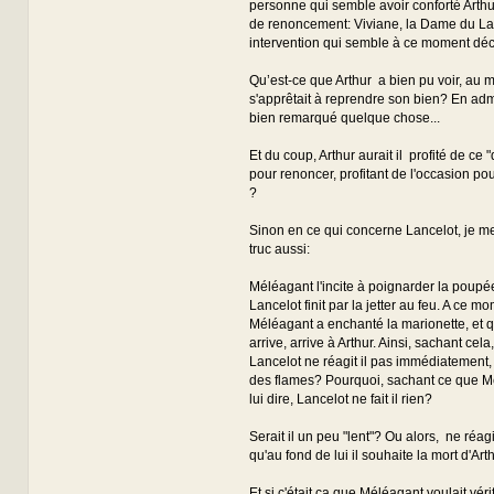
personne qui semble avoir conforté Arthu
de renoncement: Viviane, la Dame du Lac
intervention qui semble à ce moment déci
Qu’est-ce que Arthur a bien pu voir, au 
s'apprêtait à reprendre son bien? En adme
bien remarqué quelque chose...
Et du coup, Arthur aurait il profité de ce
pour renoncer, profitant de l'occasion pou
?
Sinon en ce qui concerne Lancelot, je 
truc aussi:
Méléagant l'incite à poignarder la poupée
Lancelot finit par la jetter au feu. A ce mo
Méléagant a enchanté la marionette, et qu
arrive, arrive à Arthur. Ainsi, sachant cel
Lancelot ne réagit il pas immédiatement, 
des flames? Pourquoi, sachant ce que M
lui dire, Lancelot ne fait il rien?
Serait il un peu "lent"? Ou alors, ne réagi
qu'au fond de lui il souhaite la mort d'Art
Et si c'était ça que Méléagant voulait vérif