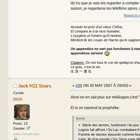
là! Vu que je vais les regarder a compter
saison, je regarderai les téléfilms apres,
Report to 
Assieds toi près d'un vieux Chêne,
Et compare le à la race humaine,
L'oxygène et l'ombre qu'il t'amène,
Méritent-ils les coups de Hache qui le saignen
Un appendice ne sert pas forcément à rie
appendices servent
Citations:
On est tous le con de quelqu'un d'au
Le gras, c'est la vie.
生 涯 一 書 生
Jack H11 Sears
«
#20
ON 30 MAY 2007 À 20H50 »
Cynois
Ainsi on en sait plus sur méléagan,c'est 
Et si on reprend la prophétie:
Quote
Posts: 13
« Siècle des larmes, hurlement / Au jour 
Gender:
Logres fait affront / Du Lac combattant fr
Femme de Vannes épousée commet faute
ouais,c'est pas faux
ruine, fin d'un monde / Sur Terre sans d