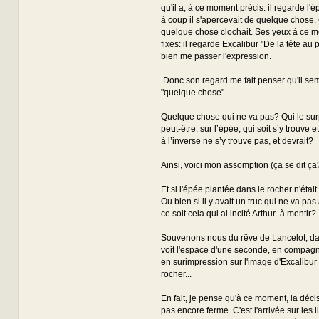
qu'il a, à ce moment précis: il regarde l'
à coup il s'apercevait de quelque chose
quelque chose clochait. Ses yeux à ce 
fixes: il regarde Excalibur "De la tête au p
bien me passer l'expression.
Donc son regard me fait penser qu'il se
"quelque chose".
Quelque chose qui ne va pas? Qui le sur
peut-être, sur l’épée, qui soit s’y trouve e
à l’inverse ne s’y trouve pas, et devrait?
Ainsi, voici mon assomption (ça se dit ça
Et si l'épée plantée dans le rocher n'étai
Ou bien si il y avait un truc qui ne va pas
ce soit cela qui ai incité Arthur à mentir?
Souvenons nous du rêve de Lancelot, da
voit l'espace d'une seconde, en compag
en surimpression sur l'image d'Excalibur
rocher...
En fait, je pense qu'à ce moment, la décisi
pas encore ferme. C'est l'arrivée sur les 