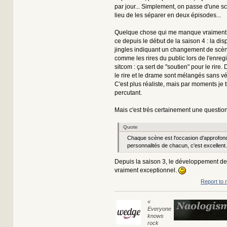
par jour... Simplement, on passe d'une sc
lieu de les séparer en deux épisodes...
Quelque chose qui me manque vraiment d
ce depuis le début de la saison 4 : la dis
jingles indiquant un changement de scène
comme les rires du public lors de l'enreg
sitcom : ça sert de "soutien" pour le rire.
le rire et le drame sont mélangés sans v
C'est plus réaliste, mais par moments je
percutant.
Mais c'est très certainement une question
Quote
Chaque scène est l'occasion d'approfond
personnalités de chacun, c'est excellent.
Depuis la saison 3, le développement d
vraiment exceptionnel.
Report to 
«
Everyone
knows
rock