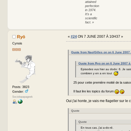
attained
perfection
in 1974.
It's a
scientific
fact. »
Ryō
«
#24
ON 7 JUNE 2007 À 10H37 »
Cynois
Quote from Nao/Gilles on on 6 June 2007
Quote from Ryo on on 6 June 2007 à
Episodes vus hier au dodo: 6. Je sa
combien y en a en tout
25 pour cette première moitié de la saison
Posts: 3823
Il faut lire les topics du forum
Gender:
Sociolopapageek
Oui j'ai honte, je vais me flageller sur l
Quote
Quote
En tous cas, j'ai a-do-ré.