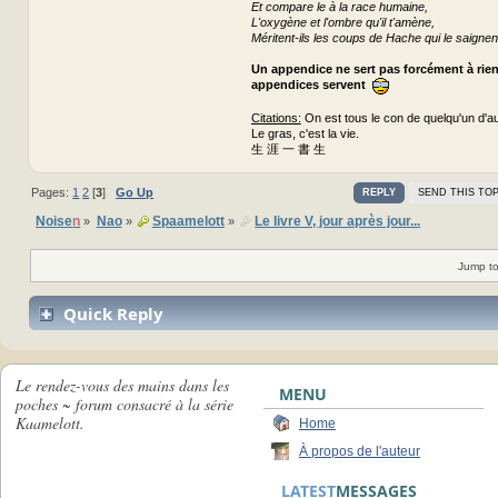
Et compare le à la race humaine,
L'oxygène et l'ombre qu'il t'amène,
Méritent-ils les coups de Hache qui le saignen
Un appendice ne sert pas forcément à rie
appendices servent
Citations:
On est tous le con de quelqu'un d'au
Le gras, c'est la vie.
生 涯 一 書 生
Pages:
1
2
[
3
]
Go Up
REPLY
SEND THIS TOP
Noise
n
Nao
Spaamelott
Le livre V, jour après jour...
»
»
»
Jump to
Quick Reply
Le rendez-vous des mains dans les
MENU
poches ~ forum consacré à la série
Kaamelott.
Home
À propos de l'auteur
LATEST
MESSAGES