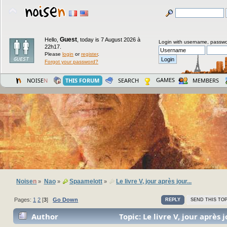
Guest
Hello,
,
today is 7 August 2026 à
Login with username, passwo
22h17.
Please
login
or
register
.
Forgot your password?
GAMES
NOISE
N
THIS FORUM
SEARCH
MEMBERS
Noise
n
Nao
Spaamelott
Le livre V, jour après jour...
»
»
»
Pages:
1
2
[
3
]
Go Down
REPLY
SEND THIS TOP
Author
Topic: Le livre V, jour après j