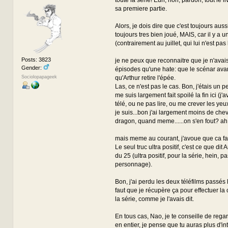
sa premiere partie.
Alors, je dois dire que c'est toujours auss
toujours tres bien joué, MAIS, car il y a u
(contrairement au juillet, qui lui n'est pas 
Posts: 3823
je ne peux que reconnaitre que je n'avai
Gender:
épisodes qu'une hate: que le scénar ava
qu'Arthur retire l'épée.
Sociolopapageek
Las, ce n'est pas le cas. Bon, j'étais un p
me suis largement fait spoilé la fin ici (j'a
télé, ou ne pas lire, ou me crever les yeu
je suis...bon j'ai largement moins de che
dragon, quand meme......on s'en fout? ah
mais meme au courant, j'avoue que ca fai
Le seul truc ultra positif, c'est ce que dit A
du 25 (ultra positif, pour la série, hein, p
personnage).
Bon, j'ai perdu les deux téléfilms passés 
faut que je récupère ça pour effectuer l
la série, comme je l'avais dit.
En tous cas, Nao, je te conseille de rega
en entier, je pense que tu auras plus d'in