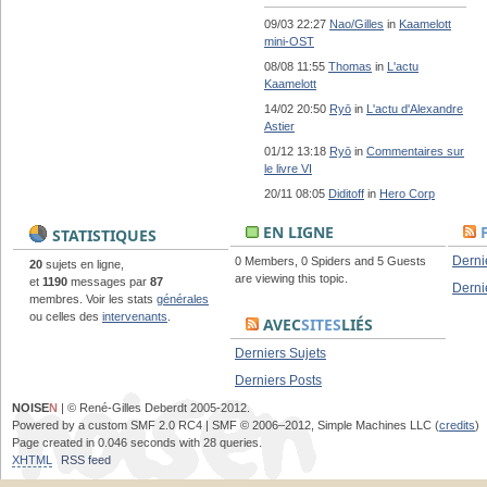
09/03 22:27
Nao/Gilles
in
Kaamelott
mini-OST
08/08 11:55
Thomas
in
L'actu
Kaamelott
14/02 20:50
Ryō
in
L'actu d'Alexandre
Astier
01/12 13:18
Ryō
in
Commentaires sur
le livre VI
20/11 08:05
Diditoff
in
Hero Corp
EN LIGNE
STATISTIQUES
Derni
0 Members, 0 Spiders and 5 Guests
20
sujets en ligne,
are viewing this topic.
et
1190
messages par
87
Derni
membres. Voir les stats
générales
ou celles des
intervenants
.
AVEC
SITES
LIÉS
Derniers Sujets
Derniers Posts
NOISE
N
| © René-Gilles Deberdt 2005-2012.
Powered by a custom SMF 2.0 RC4 | SMF © 2006–2012, Simple Machines LLC (
credits
)
Page created in 0.046 seconds with 28 queries.
XHTML
RSS feed