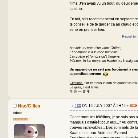
films. J'en avais vu un bout, du deuxieme
la série.
En fait, s'ils recommencent en septembre
te conseille de te garder ca au chaud et 
série en premier lieu.
Report to 
Assieds toi près d'un vieux Chêne,
Et compare le à la race humaine,
L'oxygène et l'ombre qu'il t'amène,
Méritent-ils les coups de Hache qui le saignen
Un appendice ne sert pas forcément à rie
appendices servent
Citations:
On est tous le con de quelqu'un d'au
Le gras, c'est la vie.
生 涯 一 書 生
Nao/Gilles
«
#33
ON 16 JULY 2007 À 9H49 »
Admin
Concernant les téléfilms, je ne sais pas o
manquais d'intérêt pour eux...? Au contrair
trouvés incroyables... Des sommets de l
Kaamelottienne. Voire ses Everest.
J'en viens à penser que ça serait formida