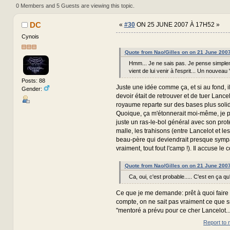
333110 times)
0 Members and 5 Guests are viewing this topic.
DC
«
#30
ON 25 JUNE 2007 À 17H52 »
Cynois
Quote from Nao/Gilles on on 21 June 200
Hmm... Je ne sais pas. Je pense simple
vient de lui venir à l'esprit... Un nouveau 
Posts: 88
Juste une idée comme ça, et si au fond, i
Gender:
devoir était de retrouver et de tuer Lance
royaume reparte sur des bases plus soli
Quoique, ça m'étonnerait moi-même, je pe
juste un ras-le-bol général avec son proté
malle, les trahisons (entre Lancelot et les
beau-père qui deviendrait presque sympa
vraiment, tout fout l'camp !). Il accuse le 
Quote from Nao/Gilles on on 21 June 200
Ca, oui, c'est probable..... C'est en ça qu'i
Ce que je me demande: prêt à quoi faire 
compte, on ne sait pas vraiment ce que 
"mentoré a prévu pour ce cher Lancelot..
Report to 