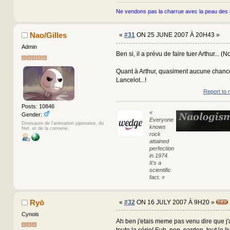
Ne vendons pas la charrue avec la peau des 
Nao/Gilles
«
#31
ON 25 JUNE 2007 À 20H43 »
Admin
Ben si, il a prévu de faire tuer Arthur... (
Quant à Arthur, quasiment aucune chance 
Lancelot...!
Report to 
Posts: 10846
«
Gender:
Everyone
Dinosaure de l'animation japonaise, du
knows
Net, et de la connerie.
rock
attained
perfection
in 1974.
It's a
scientific
fact. »
Ryō
«
#32
ON 16 JULY 2007 À 9H20 »
Cynois
Ah ben j'etais meme pas venu dire que j'
toute la série! Euh, non, pardon, tout le l