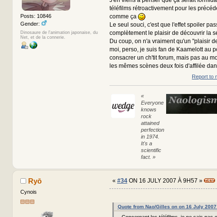
téléfilms rétroactivement pour les précéd
comme ça
Posts: 10846
Gender:
Le seul souci, c'est que l'effet spoiler pa
complètement le plaisir de découvrir la sé
Dinosaure de l'animation japonaise, du
Net, et de la connerie.
Du coup, on n'a vraiment qu'un "plaisir de
moi, perso, je suis fan de Kaamelott au po
consacrer un ch'tit forum, mais pas au mo
les mêmes scènes deux fois d'affilée dan
Report to 
«
Everyone
knows
rock
attained
perfection
in 1974.
It's a
scientific
fact. »
Ryō
«
#34
ON 16 JULY 2007 À 9H57 »
Cynois
Quote from Nao/Gilles on on 16 July 2007
Concernant les téléfilms, je ne sais pas 