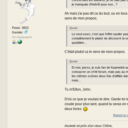
je manquais d'intérêt pour eux...?
Ah mais j'ai pas dit ca du tout, ou en tous 
sens de mon propos;
Posts: 3823
Quote
Gender:
Le seul souci, c'est que l'effet spoiler p
Sociolopapageek
complètement le plaisir de découvrir la s
quotidien...
C'était plutot ca le sens de mon propos.
Quote
Et moi, perso, je suis fan de Kaamelott au
consacrer un ch'tit forum, mais pas au m
les mêmes scènes deux fois d'affilée d
mois...
Tu m'Elton, John.
D'où ce que je voulais te dire. Garde toi l
coude pour plus tard, quand tu seras en
deux livres
Report to 
Assieds toi près d'un vieux Chêne,