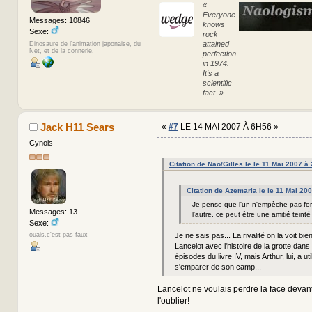
«
Everyone
Messages: 10846
knows
Sexe:
rock
attained
Dinosaure de l'animation japonaise, du
Net, et de la connerie.
perfection
in 1974.
It's a
scientific
fact. »
Jack H11 Sears
«
#7
LE 14 MAI 2007 À 6H56 »
Cynois
Citation de Nao/Gilles le le 11 Mai 2007 à
Citation de Azemaria le le 11 Mai 20
Je pense que l'un n'empèche pas fo
Messages: 13
l'autre, ce peut être une amitié teinté d
Sexe:
Je ne sais pas... La rivalité on la voit bien
ouais,c'est pas faux
Lancelot avec l'histoire de la grotte dans
épisodes du livre IV, mais Arthur, lui, a ut
s'emparer de son camp...
Lancelot ne voulais perdre la face devan
l'oublier!