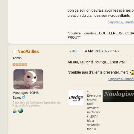
bon ce soir on devrais avoir les scènes 
création du clan des semi-croustillants
Signaler au modé
"couillère....couillère...COUILLERE!AVE CES
PROUT"
Nao/Gilles
«
#8
LE 14 MAI 2007 À 7H54 »
Admin
Ah oui, l'autorité, tout ça... C'est vrai !
N'oublie pas d'aller te présenter, merci
Signaler au modé
«
Messages: 10846
Everyone
Sexe:
knows
Dinosaure de l'animation japonaise, du
rock
Net, et de la connerie.
attained
perfection
in 1974.
It's a
scientific
fact. »