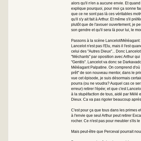
alors qu'il n'en a aucune envie. Et qua
explique pourquoi, pour moi ça sonne fau
que ce ne sont pas là ces véritables motiva
qu'il s'y ait fait à Arthur. Et même s'il pré
plutôt que de l'avouer ouvertement, je pe
son gendre et qu'il sera là pour lui, le m
Passons à la scène Lancelot/Méléagant: 
Lancelot n'est pas l'Elu, mais il l'est qu
celui des "Autres Dieux"... Donc Lancelot 
"Méchants" par oposition avec Arthur qui 
"Gentils". Lancelot va donc se Darkavador
Méléagant Palpatine. On comprend d'où v
prêt" de son nouveau mentor, dans le pri
vue cet épisode, je suis désormais certa
pourra (ou ne voudra? Auquel cas ce ser
erreur) retirer l'épée; et que c'est Lancel
à la stupéfaction de tous, aidé par Mélé e
Dieux. Ca va pas rigoler beaucoup aprés ç
C'est pour ça que tous dans les primes et
à l'envie que seul Arthur peut retirer Exc
rocher. Ce n'est pas pour meubler s'ils le
Mais peut-être que Perceval pourrait nou