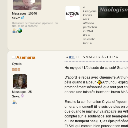
«
Everyone
Messages: 10846
knows
Sexe:
rock
attained
Dinosaure de l'animation japonaise, du
Net, et de la connerie.
perfection
in 1974.
It's a
scientific
fact. »
Azemaria
«
#11
LE 15 MAI 2007 À 21H17 »
Cynois
Ho my god!! L'épisode de ce soir! Grandi
D'abord le repas avec Guenièvre, Arthur e
pète quand il a peur
Arthur qui expliq
profondément désabusé que tout part en 
encore une fois trés touchant, bravo Mr As
Messages: 25
Sexe:
Ensuite la confrontation Cryda et Yguern 
un grand moment! Et je suis de plus en 
que quand le malheur va s'abatre sur Arth
compter sur le soutient de son beau-père, 
qui ne trompent pas (Cf, les épis précéde
Et Séli qui compte bien pousser son mari à