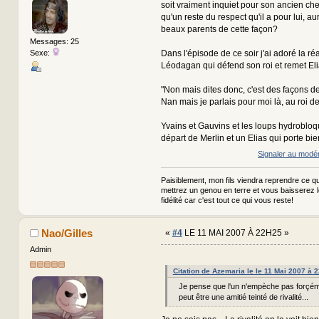
soit vraiment inquiet pour son ancien cheva
qu'un reste du respect qu'il a pour lui, aura
beaux parents de cette façon?
Messages: 25
Sexe:
Dans l'épisode de ce soir j'ai adoré la ré
Léodagan qui défend son roi et remet Eli
"Non mais dites donc, c'est des façons de 
Nan mais je parlais pour moi là, au roi
Yvains et Gauvins et les loups hydrobloq
départ de Merlin et un Elias qui porte bie
Signaler au modé
Paisiblement, mon fils viendra reprendre ce qui
mettrez un genou en terre et vous baisserez 
fidélité car c'est tout ce qui vous reste!
Nao/Gilles
«
#4
LE 11 MAI 2007 À 22H25 »
Admin
Citation de Azemaria le le 11 Mai 2007 à 
Je pense que l'un n'empèche pas forçéme
peut être une amitié teinté de rivalité...