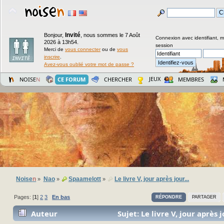
Invité
Bonjour,
,
nous sommes le 7 Août
Connexion avec identifiant, 
2026 à 13h54.
session
Merci de
vous connecter
ou de
vous
inscrire
.
Avez-vous oublié votre mot de passe ?
JEUX
NOISE
N
CE FORUM
CHERCHER
MEMBRES
Noise
n
Nao
Spaamelott
Le livre V, jour après jour...
»
»
»
Pages: [
1
]
2
3
En bas
RÉPONDRE
PARTAGER
Auteur
Sujet: Le livre V, jour après j