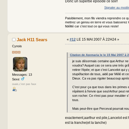
Donc un superbe épisode ce soir!
Signaler au modé
Paisiblement, mon fils viendra reprendre ce qui
mettrez un genou en terre et vous baisserez 
fidélité car c'est tout ce qui vous reste!
Jack H11 Sears
«
#12
LE 15 MAI 2007 À 22H24 »
Cynois
Citation de Azemaria le le 15 Mai 2007 à 
je suis désormais certaine que Arthur ne
voudra? Auquel cas ce sera une trés grâ
retirer l'épée; et que c'est Lancelot qui y
stupéfaction de tous, aidé par Mélé et ce
Messages: 13
Dieux. Ca va pas rigoler beaucoup aprés 
Sexe:
ouais,c'est pas faux
C'est pour ça que tous dans les primes e
répètent à l'envie que seul Arthur peut re
son rocher. Ce n'est pas pour meubler s'i
tous.
Mais peut-être que Perceval pourrait nou
exactement,aarthur est pile,Lancelot est
est la tranche(et la tanche)