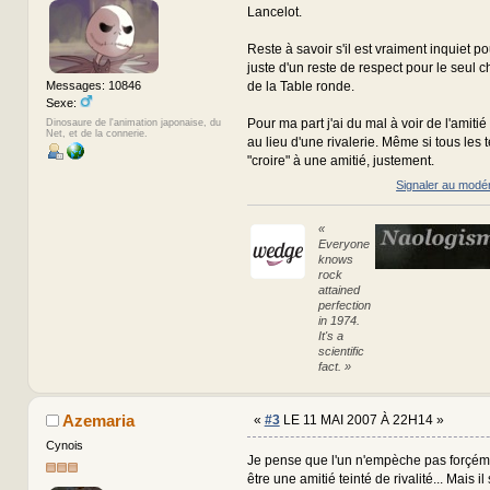
Lancelot.
Reste à savoir s'il est vraiment inquiet pour
juste d'un reste de respect pour le seul ch
de la Table ronde.
Messages: 10846
Sexe:
Pour ma part j'ai du mal à voir de l'amitié 
Dinosaure de l'animation japonaise, du
Net, et de la connerie.
au lieu d'une rivalerie. Même si tous les 
"croire" à une amitié, justement.
Signaler au modé
«
Everyone
knows
rock
attained
perfection
in 1974.
It's a
scientific
fact. »
Azemaria
«
#3
LE 11 MAI 2007 À 22H14 »
Cynois
Je pense que l'un n'empèche pas forçémen
être une amitié teinté de rivalité... Mais i