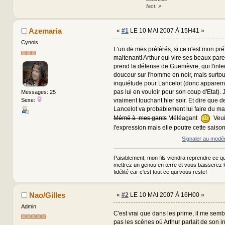
fact. »
Azemaria
«
#1
LE 10 MAI 2007 À 15H41 »
Cynois
L'un de mes préférés, si ce n'est mon pré
maitenant! Arthur qui vire ses beaux paren
prend la défense de Guenièvre, qui l'int
douceur sur l'homme en noir, mais surto
inquiétude pour Lancelot (donc apparem
pas lui en vouloir pour son coup d'Etat). J
Messages: 25
Sexe:
vraiment touchant hier soir. Et dire que d
Lancelot va probablement lui faire du ma
Mémé à mes gants
Méléagant
Veui
l'expression mais elle poutre cette saison
Signaler au modé
Paisiblement, mon fils viendra reprendre ce qui
mettrez un genou en terre et vous baisserez 
fidélité car c'est tout ce qui vous reste!
Nao/Gilles
«
#2
LE 10 MAI 2007 À 16H00 »
Admin
C'est vrai que dans les prime, il me semble
pas les scènes où Arthur parlait de son 