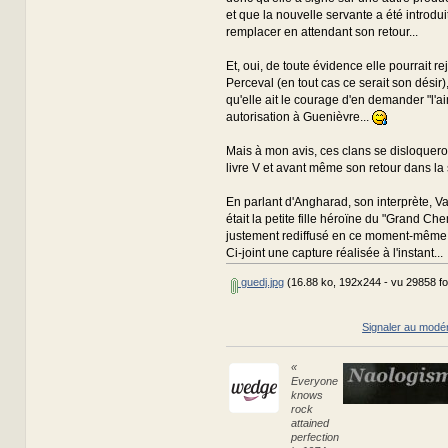
et que la nouvelle servante a été introdui
remplacer en attendant son retour...
Et, oui, de toute évidence elle pourrait re
Perceval (en tout cas ce serait son désir)
qu'elle ait le courage d'en demander "l'a
autorisation à Guenièvre...
Mais à mon avis, ces clans se disloqueron
livre V et avant même son retour dans la s
En parlant d'Angharad, son interprète, V
était la petite fille héroïne du "Grand Che
justement rediffusé en ce moment-même
Ci-joint une capture réalisée à l'instant...
guedj.jpg
(16.88 ko, 192x244 - vu 29858 fo
Signaler au modé
«
Everyone
knows
rock
attained
perfection