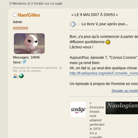
333000 fois)
0 Membres et 2 Invités sur ce sujet
Nao/Gilles
«
LE 9 MAI 2007 À 20H53 »
Admin
Le livre V, jour après jour...
Bon, y'a plus qu'à commencer à parler d
diffusion quotidienne
Lâchez-vous !
Aujourd'hui, épisode 7, "Corvus Corone".
Messages: 10846
Sexe:
mais ça rend bien.
Ah, en fait si, ça veut dire quelque chose 
Dinosaure de l'animation japonaise, du
Net, et de la connerie.
http://fr.wikipedia.org/wiki/Corneille_noir
Un épisode à propos de l'homme en noir
Signaler au modé
«
Everyone
knows
rock
attained
perfection
in 1974.
It's a
scientific