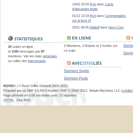
14/02 20:50
Ryō
dans
L'actu
d'Alexandre Astier
01/12 13:18
Ryō
dans
Commentaires
sur le livre VI
20/11 08:05
Diditoff
dans
Hero Corp
EN LIGNE
STATISTIQUES
Derni
0 Membres, 0 Robots et 2 Invités sur
20
sujets en ligne,
ce sujet
et
1190
messages par
87
Derni
membres. Voir les stats
générales
ou celles des
intervenants
.
AVEC
SITES
LIÉS
Derniers Sujets
Derniers Posts
NOISE
N
| © René-Gilles Deberdt 2005-2012.
Propulsé par un SMF 2.0 RC4 modifié | SMF © 2006–2012, Simple Machines LLC (
crédits
Page générée en 0.08 secondes avec 27 requêtes.
XHTML
Flux RSS