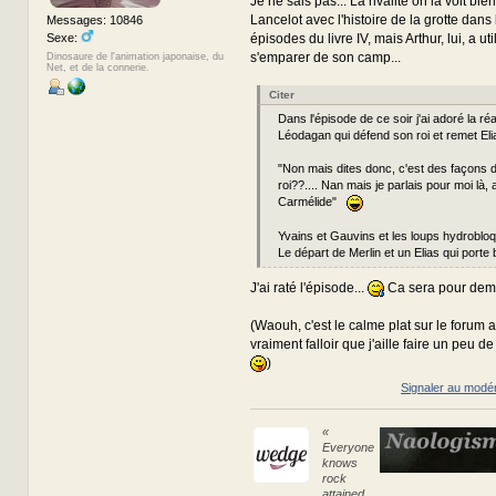
Je ne sais pas... La rivalité on la voit bie
Lancelot avec l'histoire de la grotte dans
Messages: 10846
Sexe:
épisodes du livre IV, mais Arthur, lui, a ut
s'emparer de son camp...
Dinosaure de l'animation japonaise, du
Net, et de la connerie.
Citer
Dans l'épisode de ce soir j'ai adoré la ré
Léodagan qui défend son roi et remet Eli
"Non mais dites donc, c'est des façons d
roi??.... Nan mais je parlais pour moi là, 
Carmélide"
Yvains et Gauvins et les loups hydrobloq
Le départ de Merlin et un Elias qui porte 
J'ai raté l'épisode...
Ca sera pour de
(Waouh, c'est le calme plat sur le forum a
vraiment falloir que j'aille faire un peu de p
)
Signaler au modé
«
Everyone
knows
rock
attained