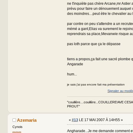
ne t'inquiète pas chère Arcane,mr Astier 
prévu pour faire un dénouement auquel o
des moindres....peut ètre le chevalier au l
par contre on peu s'attendre a un recrute
mémé a gant,Elias va surement le rejoind
reprendrais sa place,Mevanwie risque aus
pas loth parce que ça le dépasse
tiens a propos,ça fait une sacré plombe q
Angarade
hum...
je sais j'ai pas encore fait ma présentation
Signaler au modé
"couillère....couillère...COUILLERE!AVE CES
PROUT"
Azemaria
«
#13
LE 17 MAI 2007 À 14H55 »
Cynois
Angharade...Je me demande comment ell