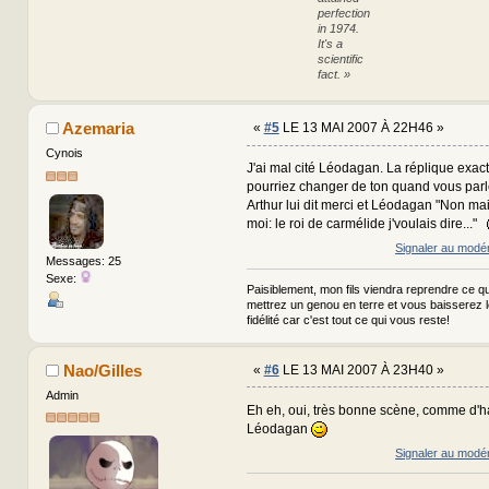
perfection
in 1974.
It's a
scientific
fact. »
Azemaria
«
#5
LE 13 MAI 2007 À 22H46 »
Cynois
J'ai mal cité Léodagan. La réplique exac
pourriez changer de ton quand vous parlez
Arthur lui dit merci et Léodagan "Non mai
moi: le roi de carmélide j'voulais dire..."
Signaler au modé
Messages: 25
Sexe:
Paisiblement, mon fils viendra reprendre ce qui
mettrez un genou en terre et vous baisserez 
fidélité car c'est tout ce qui vous reste!
Nao/Gilles
«
#6
LE 13 MAI 2007 À 23H40 »
Admin
Eh eh, oui, très bonne scène, comme d'h
Léodagan
Signaler au modé