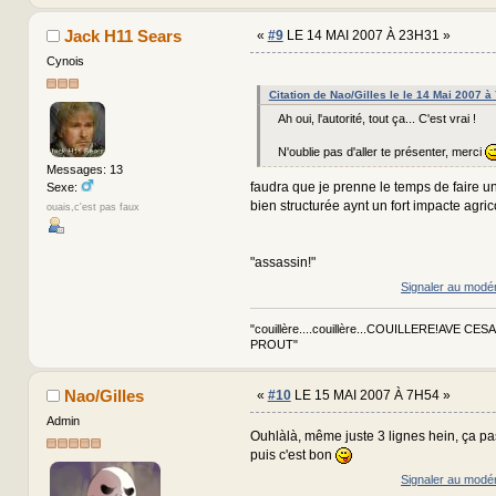
Jack H11 Sears
«
#9
LE 14 MAI 2007 À 23H31 »
Cynois
Citation de Nao/Gilles le le 14 Mai 2007 à
Ah oui, l'autorité, tout ça... C'est vrai !
N'oublie pas d'aller te présenter, merci
Messages: 13
faudra que je prenne le temps de faire u
Sexe:
bien structurée aynt un fort impacte agric
ouais,c'est pas faux
"assassin!"
Signaler au modé
"couillère....couillère...COUILLERE!AVE CES
PROUT"
Nao/Gilles
«
#10
LE 15 MAI 2007 À 7H54 »
Admin
Ouhlàlà, même juste 3 lignes hein, ça pa
puis c'est bon
Signaler au modé