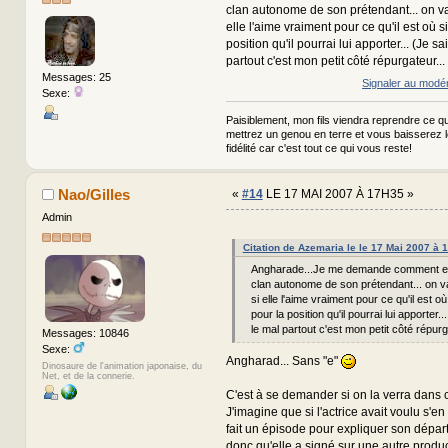
clan autonome de son prétendant... on va 
elle l'aime vraiment pour ce qu'il est où si
position qu'il pourrai lui apporter... (Je sa
partout c'est mon petit côté répurgateur...
Messages: 25
Signaler au modé
Sexe:
Paisiblement, mon fils viendra reprendre ce qui
mettrez un genou en terre et vous baisserez 
fidélité car c'est tout ce qui vous reste!
Nao/Gilles
«
#14
LE 17 MAI 2007 À 17H35 »
Admin
Citation de Azemaria le le 17 Mai 2007 à 
Angharade...Je me demande comment ell
clan autonome de son prétendant... on va
si elle l'aime vraiment pour ce qu'il est où 
pour la position qu'il pourrai lui apporter..
le mal partout c'est mon petit côté répurga
Messages: 10846
Sexe:
Angharad... Sans "e"
Dinosaure de l'animation japonaise, du
Net, et de la connerie.
C'est à se demander si on la verra dans c
J'imagine que si l'actrice avait voulu s'en a
fait un épisode pour expliquer son départ
donc qu'elle a signé sur une autre produc