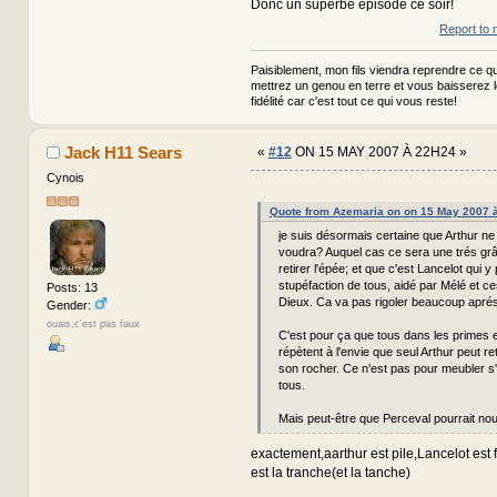
Donc un superbe épisode ce soir!
Report to 
Paisiblement, mon fils viendra reprendre ce qui
mettrez un genou en terre et vous baisserez 
fidélité car c'est tout ce qui vous reste!
Jack H11 Sears
«
#12
ON 15 MAY 2007 À 22H24 »
Cynois
Quote from Azemaria on on 15 May 2007 
je suis désormais certaine que Arthur ne
voudra? Auquel cas ce sera une trés grâ
retirer l'épée; et que c'est Lancelot qui y
stupéfaction de tous, aidé par Mélé et ce
Posts: 13
Dieux. Ca va pas rigoler beaucoup aprés 
Gender:
ouais,c'est pas faux
C'est pour ça que tous dans les primes e
répètent à l'envie que seul Arthur peut re
son rocher. Ce n'est pas pour meubler s'i
tous.
Mais peut-être que Perceval pourrait nou
exactement,aarthur est pile,Lancelot est
est la tranche(et la tanche)