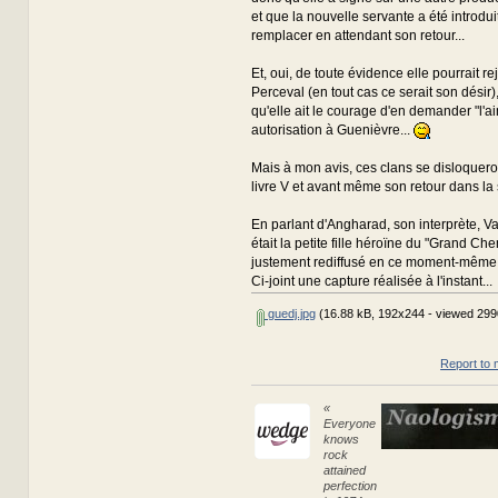
et que la nouvelle servante a été introdui
remplacer en attendant son retour...
Et, oui, de toute évidence elle pourrait re
Perceval (en tout cas ce serait son désir)
qu'elle ait le courage d'en demander "l'a
autorisation à Guenièvre...
Mais à mon avis, ces clans se disloqueron
livre V et avant même son retour dans la s
En parlant d'Angharad, son interprète, V
était la petite fille héroïne du "Grand Che
justement rediffusé en ce moment-même
Ci-joint une capture réalisée à l'instant...
guedj.jpg
(16.88 kB, 192x244 - viewed 299
Report to 
«
Everyone
knows
rock
attained
perfection