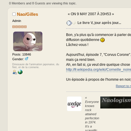
333682 times)
0 Members and 8 Guests are viewing this topic.
Nao/Gilles
«
ON 9 MAY 2007 À 20H53 »
Admin
Le livre V, jour après jour...
Bon, y'a plus qu'à commencer à parler d
diffusion quotidienne
Lâchez-vous !
Aujourd'hui, épisode 7, "Corvus Corone".
Posts: 10846
Gender:
mais ça rend bien.
Ah, en fait si, ça veut dire quelque chose 
Dinosaure de l'animation japonaise, du
Net, et de la connerie.
http://fr.wikipedia.org/wiki/Corneille_noir
Un épisode à propos de l'homme en noir
Report to 
«
Everyone
knows
rock
attained
perfection
in 1974.
It's a
scientific