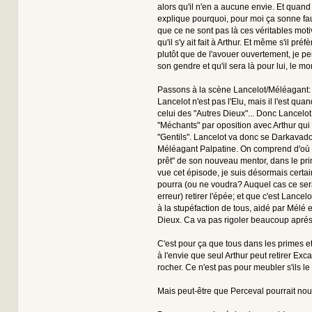
alors qu'il n'en a aucune envie. Et qua
explique pourquoi, pour moi ça sonne fau
que ce ne sont pas là ces véritables motiva
qu'il s'y ait fait à Arthur. Et même s'il pré
plutôt que de l'avouer ouvertement, je pe
son gendre et qu'il sera là pour lui, le m
Passons à la scène Lancelot/Méléagant: 
Lancelot n'est pas l'Elu, mais il l'est qu
celui des "Autres Dieux"... Donc Lancelot 
"Méchants" par oposition avec Arthur qui 
"Gentils". Lancelot va donc se Darkavador
Méléagant Palpatine. On comprend d'où v
prêt" de son nouveau mentor, dans le pri
vue cet épisode, je suis désormais certa
pourra (ou ne voudra? Auquel cas ce ser
erreur) retirer l'épée; et que c'est Lancel
à la stupéfaction de tous, aidé par Mélé e
Dieux. Ca va pas rigoler beaucoup aprés ç
C'est pour ça que tous dans les primes et
à l'envie que seul Arthur peut retirer Exc
rocher. Ce n'est pas pour meubler s'ils le
Mais peut-être que Perceval pourrait nou