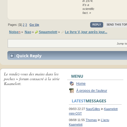
in 1974.
It's a
scientific
fact. »
Pages: [
1
]
2
3
Go Up
REPLY
SEND THIS TOP
Noise
n
Nao
Spaamelott
Le livre V, jour après jour...
»
»
»
Jump to
Quick Reply
Le rendez-vous des mains dans les
MENU
poches ~ forum consacré à la série
Kaamelott.
Home
À propos de l'auteur
LATEST
MESSAGES
09/03 22:27
Nao/Gilles
in
Kaamelott
mini-OST
08/08 11:55
Thomas
in
L'actu
Kaamelott