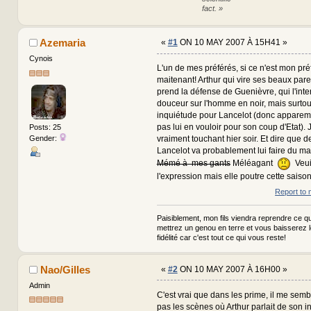
fact. »
Azemaria
«
#1
ON 10 MAY 2007 À 15H41 »
Cynois
L'un de mes préférés, si ce n'est mon pré
maitenant! Arthur qui vire ses beaux paren
prend la défense de Guenièvre, qui l'int
douceur sur l'homme en noir, mais surto
inquiétude pour Lancelot (donc apparem
pas lui en vouloir pour son coup d'Etat). J
Posts: 25
Gender:
vraiment touchant hier soir. Et dire que d
Lancelot va probablement lui faire du ma
Mémé à mes gants
Méléagant
Veui
l'expression mais elle poutre cette saison
Report to 
Paisiblement, mon fils viendra reprendre ce qui
mettrez un genou en terre et vous baisserez 
fidélité car c'est tout ce qui vous reste!
Nao/Gilles
«
#2
ON 10 MAY 2007 À 16H00 »
Admin
C'est vrai que dans les prime, il me semble
pas les scènes où Arthur parlait de son 