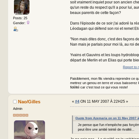
soit vraiment inquiet pour son ancien cheva
qu'un reste du respect qu'il a pour lui, aura
beaux parents de cette façon?
Posts: 25
Gender:
Dans l'épisode de ce soir j'ai adoré la ré
Léodagan qui défend son roi et remet Eli
"Non mais dites donc, c'est des façons de 
Nan mais je parlais pour moi là, au roi
Yvains et Gauvins et les loups hydrobloq
départ de Merlin et un Elias qui porte bie
Report to 
Paisiblement, mon fils viendra reprendre ce qui
mettrez un genou en terre et vous baisserez 
fidélité car c'est tout ce qui vous reste!
Nao/Gilles
«
#4
ON 11 MAY 2007 À 22H25 »
Admin
Quote from Azemaria on on 11 May 2007 
Je pense que l'un n'empèche pas forçéme
peut être une amitié teinté de rivalité...