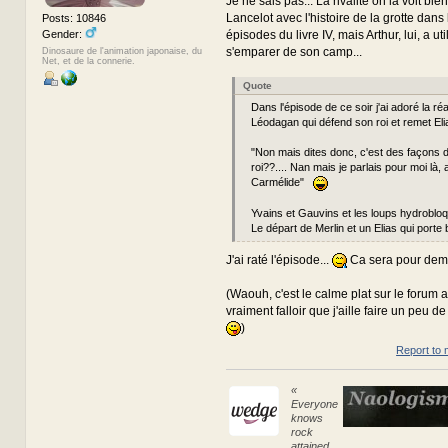
Je ne sais pas... La rivalité on la voit bie
Lancelot avec l'histoire de la grotte dans
Posts: 10846
Gender:
épisodes du livre IV, mais Arthur, lui, a ut
s'emparer de son camp...
Dinosaure de l'animation japonaise, du
Net, et de la connerie.
Quote
Dans l'épisode de ce soir j'ai adoré la ré
Léodagan qui défend son roi et remet Eli
"Non mais dites donc, c'est des façons d
roi??.... Nan mais je parlais pour moi là, 
Carmélide"
Yvains et Gauvins et les loups hydrobloq
Le départ de Merlin et un Elias qui porte 
J'ai raté l'épisode...
Ca sera pour de
(Waouh, c'est le calme plat sur le forum a
vraiment falloir que j'aille faire un peu de p
)
Report to 
«
Everyone
knows
rock
attained