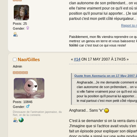
clan autonome de son prétendant... on va 
elle l'aime vraiment pour ce qu'il est où si
position qu'il pourrai lui apporter... (Je sa
partout c'est mon petit côté répurgateur...
Posts: 25
Report to 
Gender:
Paisiblement, mon fils viendra reprendre ce qui
mettrez un genou en terre et vous baisserez 
fidélité car c'est tout ce qui vous reste!
Nao/Gilles
«
#14
ON 17 MAY 2007 À 17H35 »
Admin
Quote from Azemaria on on 17 May 2007 
Angharade...Je me demande comment ell
clan autonome de son prétendant... on va
si elle l'aime vraiment pour ce qu'il est où 
pour la position qu'il pourrai lui apporter..
le mal partout c'est mon petit côté répurga
Posts: 10846
Gender:
Angharad... Sans "e"
Dinosaure de l'animation japonaise, du
Net, et de la connerie.
C'est à se demander si on la verra dans c
J'imagine que si l'actrice avait voulu s'en a
fait un épisode pour expliquer son départ
donc qu'elle a signé sur une autre produc