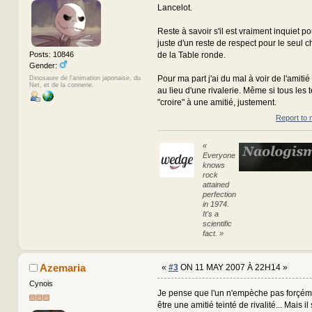
Lancelot.
Reste à savoir s'il est vraiment inquiet pour
juste d'un reste de respect pour le seul ch
de la Table ronde.
Posts: 10846
Gender:
Pour ma part j'ai du mal à voir de l'amitié 
Dinosaure de l'animation japonaise, du
Net, et de la connerie.
au lieu d'une rivalerie. Même si tous les 
"croire" à une amitié, justement.
Report to 
«
Everyone
knows
rock
attained
perfection
in 1974.
It's a
scientific
fact. »
Azemaria
«
#3
ON 11 MAY 2007 À 22H14 »
Cynois
Je pense que l'un n'empèche pas forçémen
être une amitié teinté de rivalité... Mais i