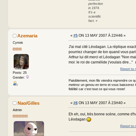
perfection
in 1974.
It's a
scientific
fact. »
Azemaria
«
#5
ON 13 MAY 2007 À 22H46 »
Cynois
J'ai mal cité Léodagan. La réplique exac
pourriez changer de ton quand vous parlez
Arthur lui dit merci et Léodagan "Non mai
moi: le roi de carmélide j'voulais dire..."
Report to 
Posts: 25
Gender:
Paisiblement, mon fils viendra reprendre ce qui
mettrez un genou en terre et vous baisserez 
fidélité car c'est tout ce qui vous reste!
Nao/Gilles
«
#6
ON 13 MAY 2007 À 23H40 »
Admin
Eh eh, oui, très bonne scène, comme d'h
Léodagan
Report to 