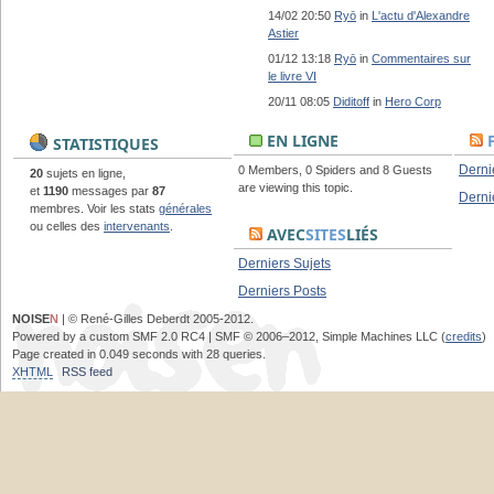
14/02 20:50
Ryō
in
L'actu d'Alexandre
Astier
01/12 13:18
Ryō
in
Commentaires sur
le livre VI
20/11 08:05
Diditoff
in
Hero Corp
EN LIGNE
STATISTIQUES
Derni
0 Members, 0 Spiders and 8 Guests
20
sujets en ligne,
are viewing this topic.
et
1190
messages par
87
Derni
membres. Voir les stats
générales
ou celles des
intervenants
.
AVEC
SITES
LIÉS
Derniers Sujets
Derniers Posts
NOISE
N
| © René-Gilles Deberdt 2005-2012.
Powered by a custom SMF 2.0 RC4 | SMF © 2006–2012, Simple Machines LLC (
credits
)
Page created in 0.049 seconds with 28 queries.
XHTML
RSS feed