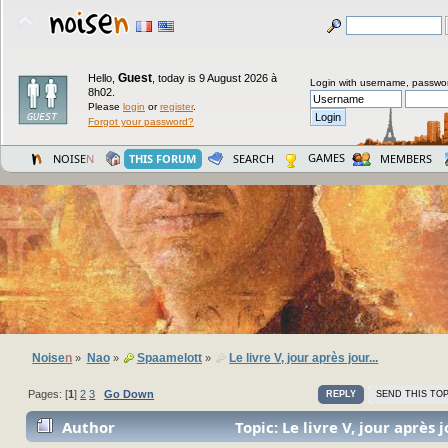
Guest
Hello,
,
today is 9 August 2026 à
Login with username, passwo
8h02.
Please
login
or
register
.
Forgot your password?
GAMES
NOISE
N
THIS FORUM
SEARCH
MEMBERS
Noise
n
Nao
Spaamelott
Le livre V, jour après jour...
»
»
»
Pages: [
1
]
2
3
Go Down
REPLY
SEND THIS TOP
Author
Topic: Le livre V, jour après j