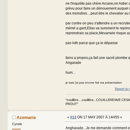
ne t'inquiète pas chère Arcane,mr Astier 
prévu pour faire un dénouement auquel o
des moindres....peut ètre le chevalier au l
par contre on peu s'attendre a un recrute
mémé a gant,Elias va surement le rejoind
reprendrais sa place,Mevanwie risque aus
pas loth parce que ça le dépasse
tiens a propos,ça fait une sacré plombe q
Angarade
hum...
je sais j'ai pas encore fait ma présentation
Report to 
"couillère....couillère...COUILLERE!AVE CES
PROUT"
Azemaria
«
#13
ON 17 MAY 2007 À 14H55 »
Cynois
Angharade...Je me demande comment ell