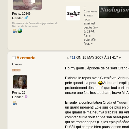
«
Everyone
Posts: 10846
knows
Gender:
rock
attained
Dinosaure de l'animation japonaise, du
Net, et de la connerie.
perfection
in 1974.
It's a
scientific
fact. »
Azemaria
«
#11
ON 15 MAY 2007 À 21H17 »
Cynois
Ho my god!! L'épisode de ce soir! Grandi
D'abord le repas avec Guenièvre, Arthur e
pète quand il a peur
Arthur qui expliq
profondément désabusé que tout part en 
encore une fois trés touchant, bravo Mr As
Posts: 25
Gender:
Ensuite la confrontation Cryda et Yguern 
un grand moment! Et je suis de plus en 
que quand le malheur va s'abatre sur Arth
compter sur le soutient de son beau-père, 
qui ne trompent pas (Cf, les épis précéde
Et Séli qui compte bien pousser son mari à