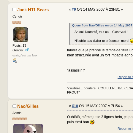
Jack H11 Sears
«
#9
ON 14 MAY 2007 À 23H31 »
Cynois
Quote from Nao/Gilles on on 14 May 2007
Ah oui, l'autorité, tout ça... C'est vrai !
N'oublie pas d'aller te présenter, merci
Posts: 13
faudra que je prenne le temps de faire u
Gender:
bien structurée aynt un fort impacte agric
ouais,c'est pas faux
"assassin!"
Report to 
"couillère....couillère...COUILLERE!AVE CES
PROUT"
Nao/Gilles
«
#10
ON 15 MAY 2007 À 7H54 »
Admin
Ouhlàlà, même juste 3 lignes hein, ça pa
puis c'est bon
Report to 