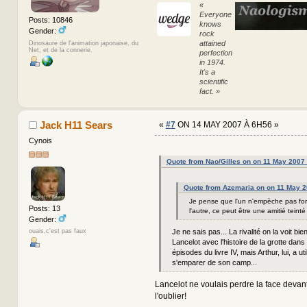
«
Everyone
Posts: 10846
knows
Gender:
rock
attained
Dinosaure de l'animation japonaise, du
Net, et de la connerie.
perfection
in 1974.
It's a
scientific
fact. »
Jack H11 Sears
«
#7
ON 14 MAY 2007 À 6H56 »
Cynois
Quote from Nao/Gilles on on 11 May 2007
Quote from Azemaria on on 11 May 
Je pense que l'un n'empèche pas fo
Posts: 13
l'autre, ce peut être une amitié teinté d
Gender:
Je ne sais pas... La rivalité on la voit bien
ouais,c'est pas faux
Lancelot avec l'histoire de la grotte dans
épisodes du livre IV, mais Arthur, lui, a ut
s'emparer de son camp...
Lancelot ne voulais perdre la face devan
l'oublier!