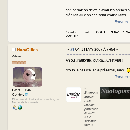
bon ce soir on devrais avoir les scènes 
création du clan des semi-croustillants
Report to 
"couillère....couillère...COUILLERE!AVE CES
PROUT"
Nao/Gilles
«
#8
ON 14 MAY 2007 À 7H54 »
Admin
Ah oui, l'autorité, tout ça... C'est vrai !
N'oublie pas d'aller te présenter, merci
Report to 
«
Posts: 10846
Everyone
Gender:
knows
Dinosaure de l'animation japonaise, du
rock
Net, et de la connerie.
attained
perfection
in 1974.
It's a
scientific
fact. »