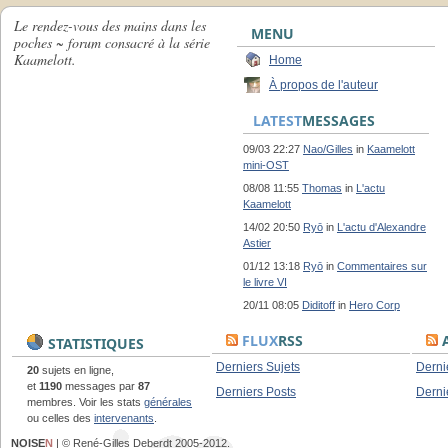
Le rendez-vous des mains dans les
MENU
poches ~ forum consacré à la série
Kaamelott.
Home
À propos de l'auteur
LATEST
MESSAGES
09/03 22:27
Nao/Gilles
in
Kaamelott
mini-OST
08/08 11:55
Thomas
in
L'actu
Kaamelott
14/02 20:50
Ryō
in
L'actu d'Alexandre
Astier
01/12 13:18
Ryō
in
Commentaires sur
le livre VI
20/11 08:05
Diditoff
in
Hero Corp
FLUX
RSS
A
STATISTIQUES
Derniers Sujets
Derni
20
sujets en ligne,
et
1190
messages par
87
Derniers Posts
Derni
membres. Voir les stats
générales
ou celles des
intervenants
.
NOISE
N
| © René-Gilles Deberdt 2005-2012.