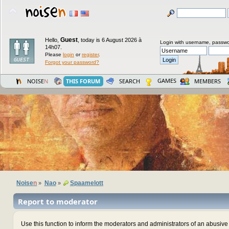
Guest
Hello,
,
today is 6 August 2026 à
Login with username, passwo
14h07.
Please
login
or
register
.
Forgot your password?
GAMES
NOISE
N
THIS FORUM
SEARCH
MEMBERS
Noise
n
Nao
Spaamelott
»
»
Report to moderator
Use this function to inform the moderators and administrators of an abusiv