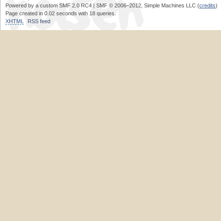
Powered by a custom SMF 2.0 RC4 | SMF © 2006–2012, Simple Machines LLC (
credits
)
Page created in 0.02 seconds with 18 queries.
XHTML
RSS feed