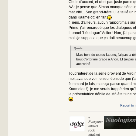
Chuis d'accord, et c'est pas juste parce q
AA : je pense que Simon manque sérieu
maturité... Son grand-frère lui a taillé un
dans Kaamelott, en fait
(Tiens, d'ailleurs, aucun rapport mais sur 
Prime, j'ai remarqué que les dialogues é
Lionnel "Léodagan" Astier ! Non, j'ai pas
mais je suppose que ça doit beaucoup 
Quote
Mais bon, de toutes facons, j'ai pas la télé
bout d'offprime grace à Arion. Et j'ai pas
accroché...
Tout l'intérêt de la série provient de Virgin
moi, avant de voir le seul épisode que j'a
flemmard je fais, mais ça passe quand 
Kaamelott !), je me serais frappé rien qu'
la présentatrice débile de M6 était une
Report to 
«
Everyone
knows
rock
attained