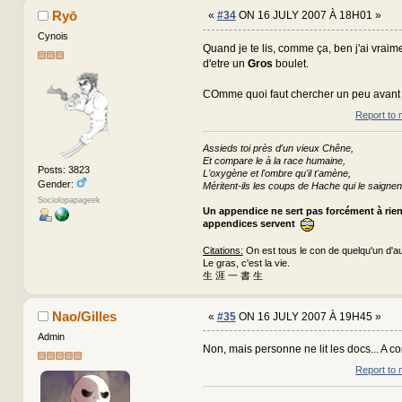
Ryō
«
#34
ON 16 JULY 2007 À 18H01 »
Cynois
Quand je te lis, comme ça, ben j'ai vraim
d'etre un
Gros
boulet.
COmme quoi faut chercher un peu avant 
Report to 
Assieds toi près d'un vieux Chêne,
Et compare le à la race humaine,
Posts: 3823
L'oxygène et l'ombre qu'il t'amène,
Gender:
Méritent-ils les coups de Hache qui le saignen
Sociolopapageek
Un appendice ne sert pas forcément à rie
appendices servent
Citations:
On est tous le con de quelqu'un d'au
Le gras, c'est la vie.
生 涯 一 書 生
Nao/Gilles
«
#35
ON 16 JULY 2007 À 19H45 »
Admin
Non, mais personne ne lit les docs... A 
Report to 