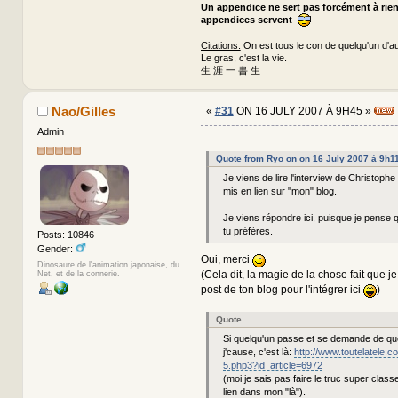
Un appendice ne sert pas forcément à rie
appendices servent
Citations:
On est tous le con de quelqu'un d'au
Le gras, c'est la vie.
生 涯 一 書 生
Nao/Gilles
«
#31
ON 16 JULY 2007 À 9H45 »
Admin
Quote from Ryo on on 16 July 2007 à 9h1
Je viens de lire l'interview de Christophe
mis en lien sur "mon" blog.
Je viens répondre ici, puisque je pense 
tu préfères.
Posts: 10846
Gender:
Oui, merci
Dinosaure de l'animation japonaise, du
(Cela dit, la magie de la chose fait que je 
Net, et de la connerie.
post de ton blog pour l'intégrer ici
)
Quote
Si quelqu'un passe et se demande de quo
j'cause, c'est là:
http://www.toutelatele.c
5.php3?id_article=6972
(moi je sais pas faire le truc super class
lien dans mon "là").