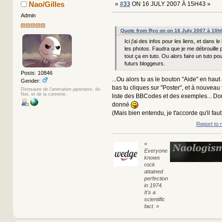
Nao/Gilles
«
#33
ON 16 JULY 2007 À 15H43 »
Admin
Quote from Ryo on on 16 July 2007 à 10h
Ici j'ai des infos pour les liens, et dans le
les photos. Faudra que je me débrouille 
tout ça en tuto. Ou alors faire un tuto po
futurs bloggeurs.
Posts: 10846
...Ou alors tu as le bouton "Aide" en haut
Gender:
bas tu cliques sur "Poster", et à nouveau 
Dinosaure de l'animation japonaise, du
Net, et de la connerie.
liste des BBCodes et des exemples... Dont
donné
(Mais bien entendu, je t'accorde qu'il faut
Report to 
«
Everyone
knows
rock
attained
perfection
in 1974.
It's a
scientific
fact. »