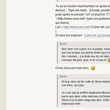
Tu as un bouton représentant un globe ter
dessus... Tape ton texte... Ensuite, posit
juste après le premier "url" et avant le "]"
"=http://www.cyna.net/" (sans les guilleme
qui donne
[ url =
http://www.cyna.net/
] Cyna.net, ça p
]
Et sans les espaces :
Cyna.net, ça poutre
Quote
Bon, bref, il en a gros sur la patate, l'au
que son propos est parfois limite (que C
des cravates...à la limite eux ils ont déjà 
sont pas fait jeter, quoi, si on va par là
Chuis d'accord mais bon...
Quote
Et là je viens de lire celle de Simon Astie
son frêre, non plus.
Je crois que je préfère largement Alexan
parce que dans cette interview, j'ai l'imp
Simon il se la pète méga plus plus. Enfin,
impression hein.