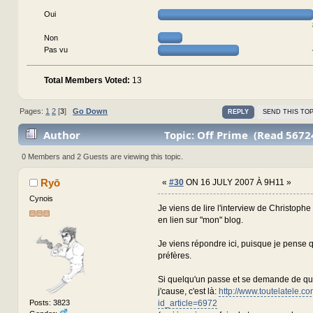
Oui
Non
Pas vu
Total Members Voted:
13
Pages:
1
2
[
3
]
Go Down
REPLY
SEND THIS TOP
Author
Topic: Off Prime (Read 5672
0 Members and 2 Guests are viewing this topic.
Ryō
«
#30
ON 16 JULY 2007 À 9H11 »
Cynois
Je viens de lire l'interview de Christophe
en lien sur "mon" blog.
Je viens répondre ici, puisque je pense q
préfères.
Si quelqu'un passe et se demande de quo
j'cause, c'est là:
http://www.toutelatele.c
Posts: 3823
id_article=6972