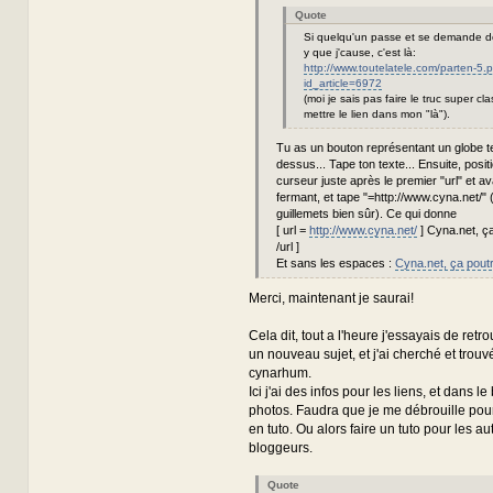
Quote
Si quelqu'un passe et se demande de
y que j'cause, c'est là:
http://www.toutelatele.com/parten-5.
id_article=6972
(moi je sais pas faire le truc super cl
mettre le lien dans mon "là").
Tu as un bouton représentant un globe te
dessus... Tape ton texte... Ensuite, posit
curseur juste après le premier "url" et ava
fermant, et tape "=http://www.cyna.net/" 
guillemets bien sûr). Ce qui donne
[ url =
http://www.cyna.net/
] Cyna.net, ça
/url ]
Et sans les espaces :
Cyna.net, ça poutr
Merci, maintenant je saurai!
Cela dit, tout a l'heure j'essayais de ret
un nouveau sujet, et j'ai cherché et trouv
cynarhum.
Ici j'ai des infos pour les liens, et dans le
photos. Faudra que je me débrouille pour
en tuto. Ou alors faire un tuto pour les au
bloggeurs.
Quote