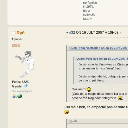
perfection
in 1974.
It's a
scientific
fact. »
Ryō
«
#32
ON 16 JULY 2007 À 10H03 »
Cynois
Quote from Nao/Gilles on on 16 July 2007
Quote from Ryo on on 16 July 2007 
Je viens de lire l'interview de Christo
tu as mis en lien sur "mon" blog.
Je viens répondre ici, puisque je pen
ce que tu préfères.
Posts: 3823
Gender:
Oui, merci
Sociolopapageek
(Cela dit, la magie de la chose fait que je 
post de ton blog pour l'intégrer ici
)
Oui mais bon, ca empeche pas de faire l'
Quote