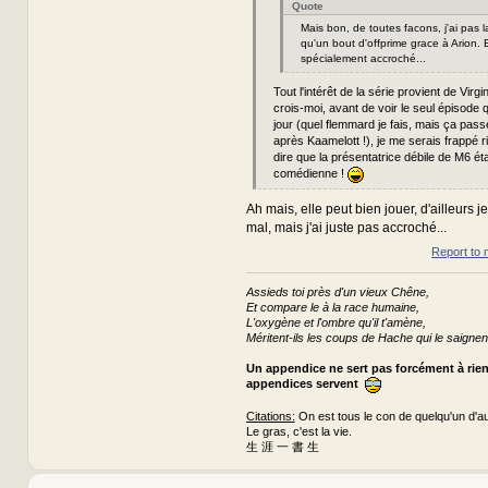
Quote
Mais bon, de toutes facons, j'ai pas la 
qu'un bout d'offprime grace à Arion. E
spécialement accroché...
Tout l'intérêt de la série provient de Virgin
crois-moi, avant de voir le seul épisode q
jour (quel flemmard je fais, mais ça pa
après Kaamelott !), je me serais frappé ri
dire que la présentatrice débile de M6 ét
comédienne !
Ah mais, elle peut bien jouer, d'ailleurs je
mal, mais j'ai juste pas accroché...
Report to 
Assieds toi près d'un vieux Chêne,
Et compare le à la race humaine,
L'oxygène et l'ombre qu'il t'amène,
Méritent-ils les coups de Hache qui le saignen
Un appendice ne sert pas forcément à rie
appendices servent
Citations:
On est tous le con de quelqu'un d'au
Le gras, c'est la vie.
生 涯 一 書 生