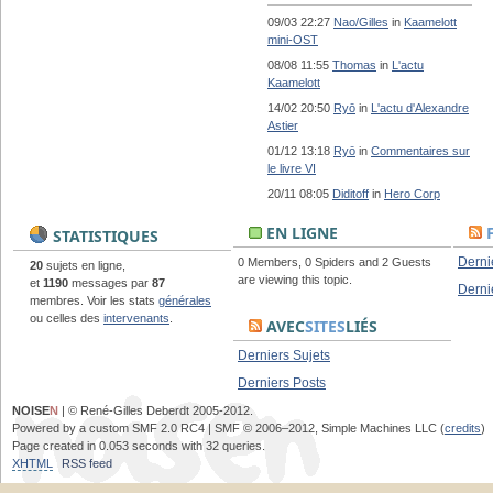
09/03 22:27
Nao/Gilles
in
Kaamelott
mini-OST
08/08 11:55
Thomas
in
L'actu
Kaamelott
14/02 20:50
Ryō
in
L'actu d'Alexandre
Astier
01/12 13:18
Ryō
in
Commentaires sur
le livre VI
20/11 08:05
Diditoff
in
Hero Corp
EN LIGNE
STATISTIQUES
Derni
0 Members, 0 Spiders and 2 Guests
20
sujets en ligne,
are viewing this topic.
et
1190
messages par
87
Derni
membres. Voir les stats
générales
ou celles des
intervenants
.
AVEC
SITES
LIÉS
Derniers Sujets
Derniers Posts
NOISE
N
| © René-Gilles Deberdt 2005-2012.
Powered by a custom SMF 2.0 RC4 | SMF © 2006–2012, Simple Machines LLC (
credits
)
Page created in 0.053 seconds with 32 queries.
XHTML
RSS feed