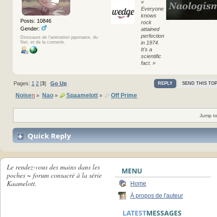
«
Everyone
knows
Posts: 10846
rock
Gender:
attained
perfection
Dinosaure de l'animation japonaise, du
Net, et de la connerie.
in 1974.
It's a
scientific
fact. »
Pages:
1
2
[
3
]
Go Up
REPLY
SEND THIS TOP
Noise
n
Nao
Spaamelott
Off Prime
»
»
»
Jump to
Quick Reply
Le rendez-vous des mains dans les
MENU
poches ~ forum consacré à la série
Kaamelott.
Home
À propos de l'auteur
LATEST
MESSAGES