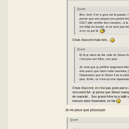
Quote
Bon, bref, il en a gros sur la patate, l
pense que son propos est parfois lim
CALT aille vendre des cravates...à la l
ont déjà du boulot, et se sont pas fait
si on va par là
)
Chuis d'accord mais bon...
Quote
Et là je viens de lire celle de Simon A
c'est pas son frêre, non plus.
Je crois que je préfère largement Ale
etre parce que dans cette interview, j'
l'impression que le Simon il se la pè
plus. Enfin, ce n'est qu'une impressio
Chuis d'accord, et c'est pas juste parce q
rencontré AA : je pense que Simon man
de maturité... Son grand-frère lui a taillé 
mesure dans Kaamelott, en fait
Je ne peux que plussoyer.
Quote