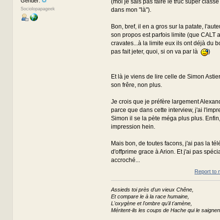
Gender:
(moi je sais pas faire le truc super classe
dans mon "là").
Sociolopapageek
Bon, bref, il en a gros sur la patate, l'au
son propos est parfois limite (que CALT a
cravates...à la limite eux ils ont déjà du b
pas fait jeter, quoi, si on va par là
)
Et là je viens de lire celle de Simon Astier
son frêre, non plus.
Je crois que je préfère largement Alexand
parce que dans cette interview, j'ai l'imp
Simon il se la pète méga plus plus. Enfin,
impression hein.
Mais bon, de toutes facons, j'ai pas la télé
d'offprime grace à Arion. Et j'ai pas spéc
accroché...
Report to 
Assieds toi près d'un vieux Chêne,
Et compare le à la race humaine,
L'oxygène et l'ombre qu'il t'amène,
Méritent-ils les coups de Hache qui le saignen