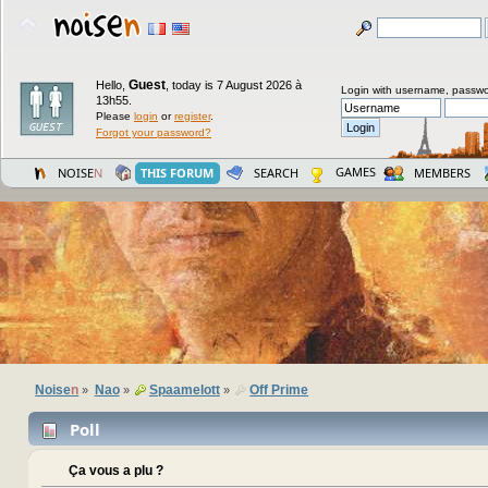
Guest
Hello,
,
today is 7 August 2026 à
Login with username, passwo
13h55.
Please
login
or
register
.
Forgot your password?
GAMES
NOISE
N
THIS FORUM
SEARCH
MEMBERS
Noise
n
Nao
Spaamelott
Off Prime
»
»
»
Poll
Ça vous a plu ?