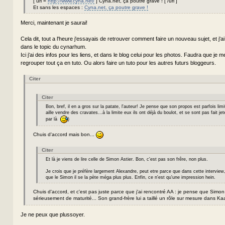
[ url =
http://www.cyna.net/
] Cyna.net, ça poutre grave ! [ /url ]
Et sans les espaces :
Cyna.net, ça poutre grave !
Merci, maintenant je saurai!
Cela dit, tout a l'heure j'essayais de retrouver comment faire un nouveau sujet, et j'a
dans le topic du cynarhum.
Ici j'ai des infos pour les liens, et dans le blog celui pour les photos. Faudra que je m
regrouper tout ça en tuto. Ou alors faire un tuto pour les autres futurs bloggeurs.
Citer
Citer
Bon, bref, il en a gros sur la patate, l'auteur! Je pense que son propos est parfois li
aille vendre des cravates...à la limite eux ils ont déjà du boulot, et se sont pas fait jet
par là
)
Chuis d'accord mais bon...
Citer
Et là je viens de lire celle de Simon Astier. Bon, c'est pas son frêre, non plus.
Je crois que je préfère largement Alexandre, peut etre parce que dans cette interview, 
que le Simon il se la pète méga plus plus. Enfin, ce n'est qu'une impression hein.
Chuis d'accord, et c'est pas juste parce que j'ai rencontré AA : je pense que Sim
sérieusement de maturité... Son grand-frère lui a taillé un rôle sur mesure dans Ka
Je ne peux que plussoyer.