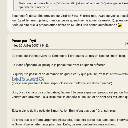
Mais bon, de toutes facons, j'ai pas la télé, j'ai vu qu'un bout d'offprime grace à Ari
spécialement accroché...
Tout l'intérêt de la série provient de Virginie Efira. Et crois-moi, avant de voir le seul 
jour (quel flemmard je fais, mais ça passe quand même après Kaamelott !), je me ser
l'idée de dire que la présentatrice débile de M6 était une bonne comédienne !
Posté par: Ryō
«
le:
16 Juillet 2007 à 9h11 »
Je viens de lire l'interview de Christophe Fort, que tu as mis en lien sur "mon" blog.
Je viens répondre ici, puisque je pense que c'est ce que tu préfères.
Si quelqu'un passe et se demande de quoi c'est-y que j'cause, c'est là:
http://www.to
5.php3?id_article=6972
(moi je sais pas faire le truc super classe de mettre le lien dans mon "là").
Bon, bref, il en a gros sur la patate, l'auteur! Je pense que son propos est parfois lim
vendre des cravates...à la limite eux ils ont déjà du boulot, et se sont pas fait jeter, q
Et là je viens de lire celle de Simon Astier. Bon, c'est pas son frêre, non plus.
Je crois que je préfère largement Alexandre, peut etre parce que dans cette interview,
le Simon il se la pète méga plus plus. Enfin, ce n'est qu'une impression hein.