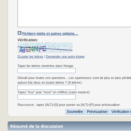
Fichiers joints et autres options…
Vérification:
Ecouter les lettres
/
Demander une autre image
Taper les lettres montrées dans l'image:
Désolé pour toutes ces questions... Les spammeurs sont de plus en plus pénibl
quinze fois deux en toutes lettres ? (6 lettres):
Tapez "truc" puis "onze" en chiffres (sans espace):
Raccourcis : tapez [ALT]+[S] pour poster ou [ALT]+[P] pour prévisualiser
Résumé de la discussion