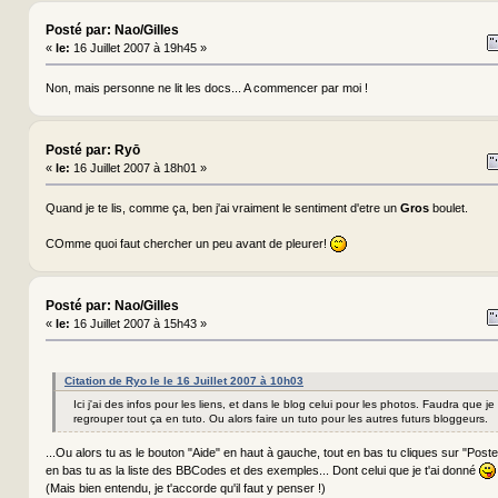
Posté par: Nao/Gilles
«
le:
16 Juillet 2007 à 19h45 »
Non, mais personne ne lit les docs... A commencer par moi !
Posté par: Ryō
«
le:
16 Juillet 2007 à 18h01 »
Quand je te lis, comme ça, ben j'ai vraiment le sentiment d'etre un
Gros
boulet.
COmme quoi faut chercher un peu avant de pleurer!
Posté par: Nao/Gilles
«
le:
16 Juillet 2007 à 15h43 »
Citation de Ryo le le 16 Juillet 2007 à 10h03
Ici j'ai des infos pour les liens, et dans le blog celui pour les photos. Faudra que j
regrouper tout ça en tuto. Ou alors faire un tuto pour les autres futurs bloggeurs.
...Ou alors tu as le bouton "Aide" en haut à gauche, tout en bas tu cliques sur "Poste
en bas tu as la liste des BBCodes et des exemples... Dont celui que je t'ai donné
(Mais bien entendu, je t'accorde qu'il faut y penser !)