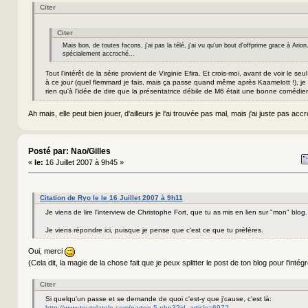
Citer
Citer
Mais bon, de toutes facons, j'ai pas la télé, j'ai vu qu'un bout d'offprime grace à Arion.
spécialement accroché...
Tout l'intérêt de la série provient de Virginie Efira. Et crois-moi, avant de voir le seu
à ce jour (quel flemmard je fais, mais ça passe quand même après Kaamelott !), je
rien qu'à l'idée de dire que la présentatrice débile de M6 était une bonne comédi
Ah mais, elle peut bien jouer, d'ailleurs je l'ai trouvée pas mal, mais j'ai juste pas accr
Posté par: Nao/Gilles
«
le:
16 Juillet 2007 à 9h45 »
Citation de Ryo le le 16 Juillet 2007 à 9h11
Je viens de lire l'interview de Christophe Fort, que tu as mis en lien sur "mon" blog.
Je viens répondre ici, puisque je pense que c'est ce que tu préfères.
Oui, merci
(Cela dit, la magie de la chose fait que je peux splitter le post de ton blog pour l'intégr
Citer
Si quelqu'un passe et se demande de quoi c'est-y que j'cause, c'est là:
http://www.toutelatele.com/parten-5.php3?id_article=6972