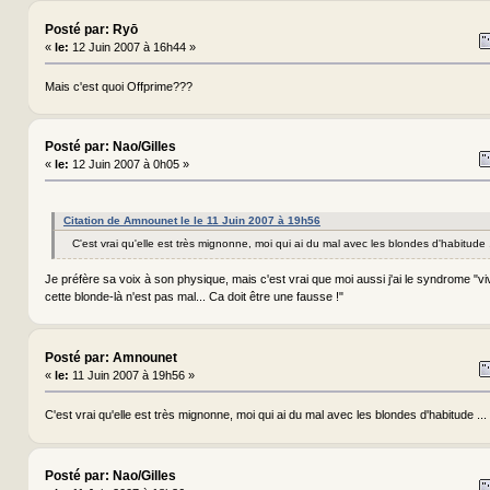
Posté par: Ryō
«
le:
12 Juin 2007 à 16h44 »
Mais c'est quoi Offprime???
Posté par: Nao/Gilles
«
le:
12 Juin 2007 à 0h05 »
Citation de Amnounet le le 11 Juin 2007 à 19h56
C'est vrai qu'elle est très mignonne, moi qui ai du mal avec les blondes d'habitude
Je préfère sa voix à son physique, mais c'est vrai que moi aussi j'ai le syndrome "v
cette blonde-là n'est pas mal... Ca doit être une fausse !"
Posté par: Amnounet
«
le:
11 Juin 2007 à 19h56 »
C'est vrai qu'elle est très mignonne, moi qui ai du mal avec les blondes d'habitude ..
Posté par: Nao/Gilles