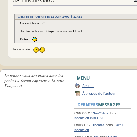
«
le:
11 Juin 2007 à 18h36 »
Citation de Arion le le 11 Juin 2007 à 11h53
Ca vaut le coup !!
<se fait violemment taper dessus par Claire>
Bobo...
Je compatis !
Le rendez-vous des mains dans les
MENU
poches ~ forum consacré à la série
Kaamelott.
Accueil
À propos de l'auteur
DERNIERS
MESSAGES
09/03 22:27
Nao/Gilles
dans
Kaamelott mini-OST
08/08 11:55
Thomas
dans
L'actu
Kaamelott