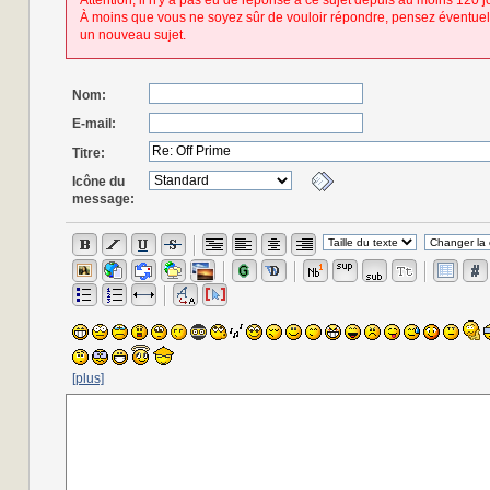
Attention, il n'y a pas eu de réponse à ce sujet depuis au moins 120 j
À moins que vous ne soyez sûr de vouloir répondre, pensez éventuel
un nouveau sujet.
Nom:
E-mail:
Titre:
Icône du
message:
[plus]