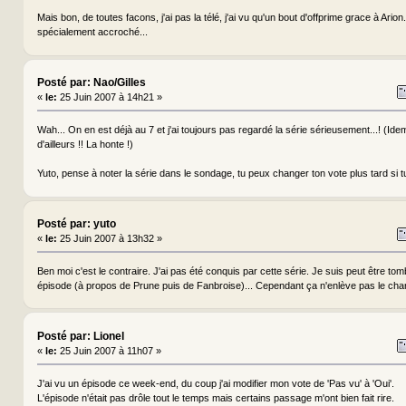
Mais bon, de toutes facons, j'ai pas la télé, j'ai vu qu'un bout d'offprime grace à Arion. 
spécialement accroché...
Posté par: Nao/Gilles
«
le:
25 Juin 2007 à 14h21 »
Wah... On en est déjà au 7 et j'ai toujours pas regardé la série sérieusement...! (Id
d'ailleurs !! La honte !)
Yuto, pense à noter la série dans le sondage, tu peux changer ton vote plus tard si 
Posté par: yuto
«
le:
25 Juin 2007 à 13h32 »
Ben moi c'est le contraire. J'ai pas été conquis par cette série. Je suis peut être t
épisode (à propos de Prune puis de Fanbroise)... Cependant ça n'enlève pas le charm
Posté par: Lionel
«
le:
25 Juin 2007 à 11h07 »
J'ai vu un épisode ce week-end, du coup j'ai modifier mon vote de 'Pas vu' à 'Oui'.
L'épisode n'était pas drôle tout le temps mais certains passage m'ont bien fait rire.