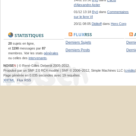
14/02 20:50
Ryō
dans
L'actu
d'Alexandre Astier
01/12 13:18
Ryō
dans
Commentaires
sur le livre VI
20/11 08:05
Diditoff
dans
Hero Corp
FLUX
RSS
A
STATISTIQUES
Derniers Sujets
Derni
20
sujets en ligne,
et
1190
messages par
87
Derniers Posts
Derni
membres. Voir les stats
générales
ou celles des
intervenants
.
NOISE
N
| © René-Gilles Deberdt 2005-2012.
Propulsé par un SMF 2.0 RC4 modifié | SMF © 2006–2012, Simple Machines LLC (
crédits
Page générée en 0.035 secondes avec 19 requêtes.
XHTML
Flux RSS