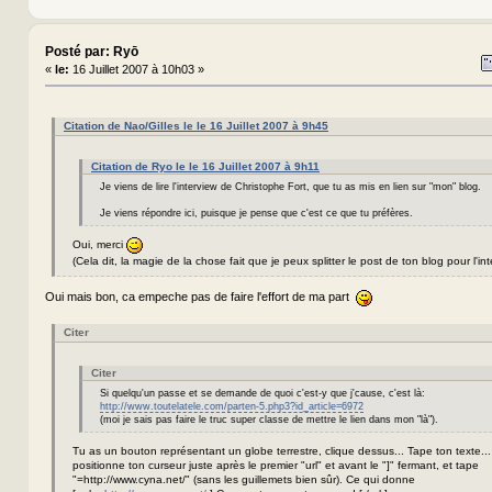
Posté par: Ryō
«
le:
16 Juillet 2007 à 10h03 »
Citation de Nao/Gilles le le 16 Juillet 2007 à 9h45
Citation de Ryo le le 16 Juillet 2007 à 9h11
Je viens de lire l'interview de Christophe Fort, que tu as mis en lien sur "mon" blog.
Je viens répondre ici, puisque je pense que c'est ce que tu préfères.
Oui, merci
(Cela dit, la magie de la chose fait que je peux splitter le post de ton blog pour l'int
Oui mais bon, ca empeche pas de faire l'effort de ma part
Citer
Citer
Si quelqu'un passe et se demande de quoi c'est-y que j'cause, c'est là:
http://www.toutelatele.com/parten-5.php3?id_article=6972
(moi je sais pas faire le truc super classe de mettre le lien dans mon "là").
Tu as un bouton représentant un globe terrestre, clique dessus... Tape ton texte...
positionne ton curseur juste après le premier "url" et avant le "]" fermant, et tape
"=http://www.cyna.net/" (sans les guillemets bien sûr). Ce qui donne