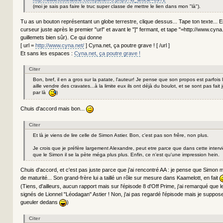
(moi je sais pas faire le truc super classe de mettre le lien dans mon "là").
Tu as un bouton représentant un globe terrestre, clique dessus... Tape ton texte... E
curseur juste après le premier "url" et avant le "]" fermant, et tape "=http://www.cyna
guillemets bien sûr). Ce qui donne
[ url =
http://www.cyna.net/
] Cyna.net, ça poutre grave ! [ /url ]
Et sans les espaces :
Cyna.net, ça poutre grave !
Citer
Bon, bref, il en a gros sur la patate, l'auteur! Je pense que son propos est parfois
aille vendre des cravates...à la limite eux ils ont déjà du boulot, et se sont pas fait j
par là
)
Chuis d'accord mais bon...
Citer
Et là je viens de lire celle de Simon Astier. Bon, c'est pas son frêre, non plus.
Je crois que je préfère largement Alexandre, peut etre parce que dans cette interview
que le Simon il se la pète méga plus plus. Enfin, ce n'est qu'une impression hein.
Chuis d'accord, et c'est pas juste parce que j'ai rencontré AA : je pense que Simo
de maturité... Son grand-frère lui a taillé un rôle sur mesure dans Kaamelott, en fait
(Tiens, d'ailleurs, aucun rapport mais sur l'épisode 8 d'Off Prime, j'ai remarqué que l
signés de Lionnel "Léodagan" Astier ! Non, j'ai pas regardé l'épisode mais je suppo
gueuler dedans
)
Citer