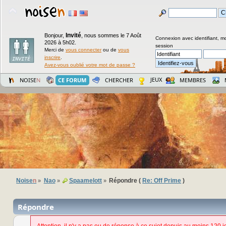
Invité
Bonjour,
,
nous sommes le 7 Août
Connexion avec identifiant, m
2026 à 5h02.
session
Merci de
vous connecter
ou de
vous
inscrire
.
Avez-vous oublié votre mot de passe ?
JEUX
NOISE
N
CE FORUM
CHERCHER
MEMBRES
Noise
n
Nao
Spaamelott
Répondre (
Re: Off Prime
)
»
»
»
Répondre