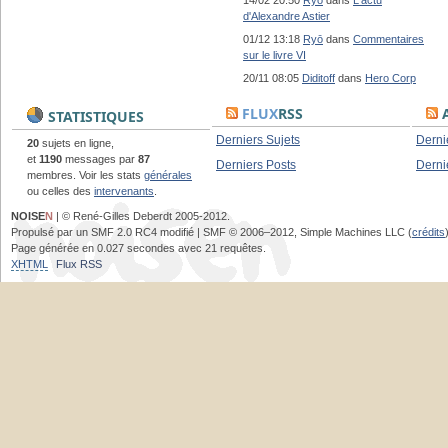
14/02 20:50
Ryō
dans
L'actu
d'Alexandre Astier
01/12 13:18
Ryō
dans
Commentaires
sur le livre VI
20/11 08:05
Diditoff
dans
Hero Corp
FLUX
RSS
A
STATISTIQUES
Derniers Sujets
Derni
20
sujets en ligne,
et
1190
messages par
87
Derniers Posts
Derni
membres. Voir les stats
générales
ou celles des
intervenants
.
NOISE
N
| © René-Gilles Deberdt 2005-2012.
Propulsé par un SMF 2.0 RC4 modifié | SMF © 2006–2012, Simple Machines LLC (
crédits
Page générée en 0.027 secondes avec 21 requêtes.
XHTML
Flux RSS