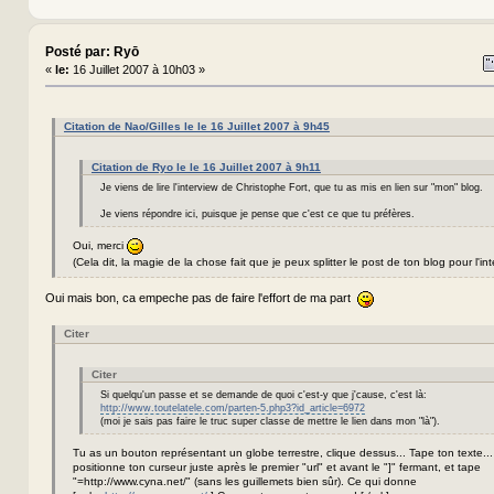
Posté par: Ryō
«
le:
16 Juillet 2007 à 10h03 »
Citation de Nao/Gilles le le 16 Juillet 2007 à 9h45
Citation de Ryo le le 16 Juillet 2007 à 9h11
Je viens de lire l'interview de Christophe Fort, que tu as mis en lien sur "mon" blog.
Je viens répondre ici, puisque je pense que c'est ce que tu préfères.
Oui, merci
(Cela dit, la magie de la chose fait que je peux splitter le post de ton blog pour l'int
Oui mais bon, ca empeche pas de faire l'effort de ma part
Citer
Citer
Si quelqu'un passe et se demande de quoi c'est-y que j'cause, c'est là:
http://www.toutelatele.com/parten-5.php3?id_article=6972
(moi je sais pas faire le truc super classe de mettre le lien dans mon "là").
Tu as un bouton représentant un globe terrestre, clique dessus... Tape ton texte...
positionne ton curseur juste après le premier "url" et avant le "]" fermant, et tape
"=http://www.cyna.net/" (sans les guillemets bien sûr). Ce qui donne