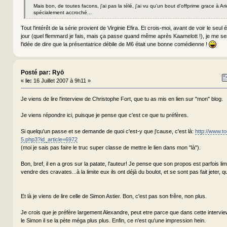
Mais bon, de toutes facons, j'ai pas la télé, j'ai vu qu'un bout d'offprime grace à Ari
spécialement accroché...
Tout l'intérêt de la série provient de Virginie Efira. Et crois-moi, avant de voir le seul 
jour (quel flemmard je fais, mais ça passe quand même après Kaamelott !), je me ser
l'idée de dire que la présentatrice débile de M6 était une bonne comédienne !
Posté par: Ryō
«
le:
16 Juillet 2007 à 9h11 »
Je viens de lire l'interview de Christophe Fort, que tu as mis en lien sur "mon" blog.
Je viens répondre ici, puisque je pense que c'est ce que tu préfères.
Si quelqu'un passe et se demande de quoi c'est-y que j'cause, c'est là:
http://www.to
5.php3?id_article=6972
(moi je sais pas faire le truc super classe de mettre le lien dans mon "là").
Bon, bref, il en a gros sur la patate, l'auteur! Je pense que son propos est parfois lim
vendre des cravates...à la limite eux ils ont déjà du boulot, et se sont pas fait jeter, q
Et là je viens de lire celle de Simon Astier. Bon, c'est pas son frêre, non plus.
Je crois que je préfère largement Alexandre, peut etre parce que dans cette interview,
le Simon il se la pète méga plus plus. Enfin, ce n'est qu'une impression hein.