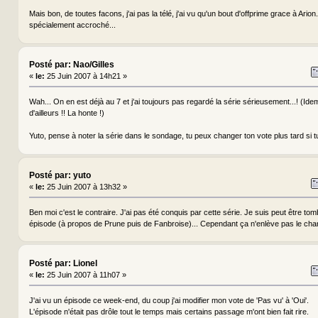
Mais bon, de toutes facons, j'ai pas la télé, j'ai vu qu'un bout d'offprime grace à Arion. 
spécialement accroché...
Posté par: Nao/Gilles
«
le:
25 Juin 2007 à 14h21 »
Wah... On en est déjà au 7 et j'ai toujours pas regardé la série sérieusement...! (Id
d'ailleurs !! La honte !)
Yuto, pense à noter la série dans le sondage, tu peux changer ton vote plus tard si 
Posté par: yuto
«
le:
25 Juin 2007 à 13h32 »
Ben moi c'est le contraire. J'ai pas été conquis par cette série. Je suis peut être t
épisode (à propos de Prune puis de Fanbroise)... Cependant ça n'enlève pas le charm
Posté par: Lionel
«
le:
25 Juin 2007 à 11h07 »
J'ai vu un épisode ce week-end, du coup j'ai modifier mon vote de 'Pas vu' à 'Oui'.
L'épisode n'était pas drôle tout le temps mais certains passage m'ont bien fait rire.