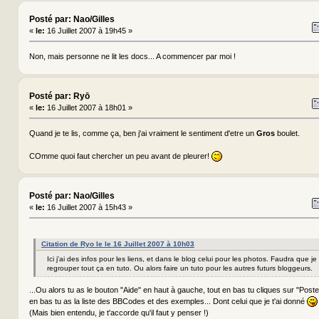
Posté par: Nao/Gilles
«
le:
16 Juillet 2007 à 19h45 »
Non, mais personne ne lit les docs... A commencer par moi !
Posté par: Ryō
«
le:
16 Juillet 2007 à 18h01 »
Quand je te lis, comme ça, ben j'ai vraiment le sentiment d'etre un
Gros
boulet.
COmme quoi faut chercher un peu avant de pleurer!
Posté par: Nao/Gilles
«
le:
16 Juillet 2007 à 15h43 »
Citation de Ryo le le 16 Juillet 2007 à 10h03
Ici j'ai des infos pour les liens, et dans le blog celui pour les photos. Faudra que j
regrouper tout ça en tuto. Ou alors faire un tuto pour les autres futurs bloggeurs.
...Ou alors tu as le bouton "Aide" en haut à gauche, tout en bas tu cliques sur "Poste
en bas tu as la liste des BBCodes et des exemples... Dont celui que je t'ai donné
(Mais bien entendu, je t'accorde qu'il faut y penser !)