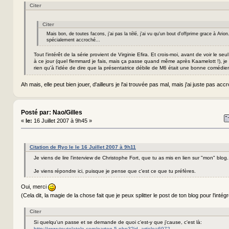
Citer
Citer
Mais bon, de toutes facons, j'ai pas la télé, j'ai vu qu'un bout d'offprime grace à Arion.
spécialement accroché...
Tout l'intérêt de la série provient de Virginie Efira. Et crois-moi, avant de voir le seu
à ce jour (quel flemmard je fais, mais ça passe quand même après Kaamelott !), je
rien qu'à l'idée de dire que la présentatrice débile de M6 était une bonne comédi
Ah mais, elle peut bien jouer, d'ailleurs je l'ai trouvée pas mal, mais j'ai juste pas accr
Posté par: Nao/Gilles
«
le:
16 Juillet 2007 à 9h45 »
Citation de Ryo le le 16 Juillet 2007 à 9h11
Je viens de lire l'interview de Christophe Fort, que tu as mis en lien sur "mon" blog.
Je viens répondre ici, puisque je pense que c'est ce que tu préfères.
Oui, merci
(Cela dit, la magie de la chose fait que je peux splitter le post de ton blog pour l'intégr
Citer
Si quelqu'un passe et se demande de quoi c'est-y que j'cause, c'est là:
http://www.toutelatele.com/parten-5.php3?id_article=6972