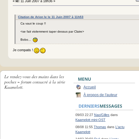
«
le:
11 Juin 2007 à 18h36 »
Citation de Arion le le 11 Juin 2007 à 11h53
Ca vaut le coup !!
<se fait violemment taper dessus par Claire>
Bobo...
Je compatis !
Le rendez-vous des mains dans les
MENU
poches ~ forum consacré à la série
Kaamelott.
Accueil
À propos de l'auteur
DERNIERS
MESSAGES
09/03 22:27
Nao/Gilles
dans
Kaamelott mini-OST
08/08 11:55
Thomas
dans
L'actu
Kaamelott