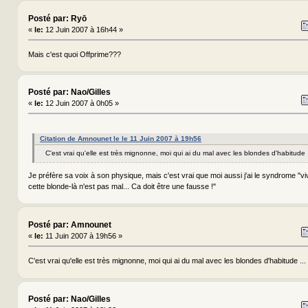
Posté par: Ryō
«
le:
12 Juin 2007 à 16h44 »
Mais c'est quoi Offprime???
Posté par: Nao/Gilles
«
le:
12 Juin 2007 à 0h05 »
Citation de Amnounet le le 11 Juin 2007 à 19h56
C'est vrai qu'elle est très mignonne, moi qui ai du mal avec les blondes d'habitude
Je préfère sa voix à son physique, mais c'est vrai que moi aussi j'ai le syndrome "v
cette blonde-là n'est pas mal... Ca doit être une fausse !"
Posté par: Amnounet
«
le:
11 Juin 2007 à 19h56 »
C'est vrai qu'elle est très mignonne, moi qui ai du mal avec les blondes d'habitude ..
Posté par: Nao/Gilles