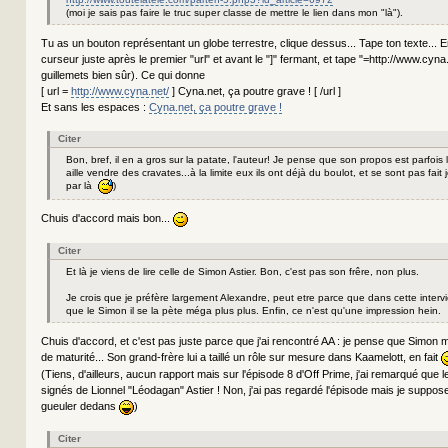
(moi je sais pas faire le truc super classe de mettre le lien dans mon "là").
Tu as un bouton représentant un globe terrestre, clique dessus... Tape ton texte... E
curseur juste après le premier "url" et avant le "]" fermant, et tape "=http://www.cyna
guillemets bien sûr). Ce qui donne
[ url =
http://www.cyna.net/
] Cyna.net, ça poutre grave ! [ /url ]
Et sans les espaces :
Cyna.net, ça poutre grave !
Citer
Bon, bref, il en a gros sur la patate, l'auteur! Je pense que son propos est parfois
aille vendre des cravates...à la limite eux ils ont déjà du boulot, et se sont pas fait j
par là
)
Chuis d'accord mais bon...
Citer
Et là je viens de lire celle de Simon Astier. Bon, c'est pas son frêre, non plus.
Je crois que je préfère largement Alexandre, peut etre parce que dans cette interview
que le Simon il se la pète méga plus plus. Enfin, ce n'est qu'une impression hein.
Chuis d'accord, et c'est pas juste parce que j'ai rencontré AA : je pense que Simo
de maturité... Son grand-frère lui a taillé un rôle sur mesure dans Kaamelott, en fait
(Tiens, d'ailleurs, aucun rapport mais sur l'épisode 8 d'Off Prime, j'ai remarqué que l
signés de Lionnel "Léodagan" Astier ! Non, j'ai pas regardé l'épisode mais je suppo
gueuler dedans
)
Citer