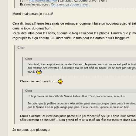
[ url =
http://www.cyna.net/
] Cyna.net, ça poutre grave ! [ /url ]
Et sans les espaces :
Cyna.net, ça poutre grave !
Merci, maintenant je saurai!
Cela dit, tout a l'heure j'essayais de retrouver comment faire un nouveau sujet, et j'a
dans le topic du cynarhum.
Ici j'ai des infos pour les liens, et dans le blog celui pour les photos. Faudra que je m
regrouper tout ça en tuto. Ou alors faire un tuto pour les autres futurs bloggeurs.
Citer
Citer
Bon, bref, il en a gros sur la patate, l'auteur! Je pense que son propos est parfois li
aille vendre des cravates...à la limite eux ils ont déjà du boulot, et se sont pas fait jet
par là
)
Chuis d'accord mais bon...
Citer
Et là je viens de lire celle de Simon Astier. Bon, c'est pas son frêre, non plus.
Je crois que je préfère largement Alexandre, peut etre parce que dans cette interview, 
que le Simon il se la pète méga plus plus. Enfin, ce n'est qu'une impression hein.
Chuis d'accord, et c'est pas juste parce que j'ai rencontré AA : je pense que Sim
sérieusement de maturité... Son grand-frère lui a taillé un rôle sur mesure dans Ka
Je ne peux que plussoyer.