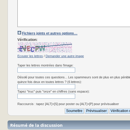
Fichiers joints et autres options…
Vérification:
Ecouter les lettres
/
Demander une autre image
Taper les lettres montrées dans l'image:
Désolé pour toutes ces questions... Les spammeurs sont de plus en plus pénibl
quinze fois deux en toutes lettres ? (6 lettres):
Tapez "truc" puis "onze" en chiffres (sans espace):
Raccourcis : tapez [ALT]+[S] pour poster ou [ALT]+[P] pour prévisualiser
Résumé de la discussion