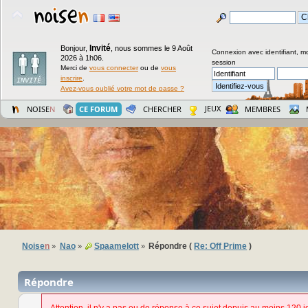
Invité
Bonjour,
,
nous sommes le 9 Août
Connexion avec identifiant, m
2026 à 1h06.
session
Merci de
vous connecter
ou de
vous
inscrire
.
Avez-vous oublié votre mot de passe ?
JEUX
NOISE
N
CE FORUM
CHERCHER
MEMBRES
Noise
n
Nao
Spaamelott
Répondre (
Re: Off Prime
)
»
»
»
Répondre