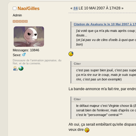
Nao/Gilles
«
#4
LE 10 MAI 2007 À 17H28 »
Admin
Citation de Asakura le le 10 Mai 2007 à 1
j'ai voté que ça m'a plu mais après coup j
doute...
(
et j'ai pas vu de clins d'oeils à quoi que 
bon
)
Messages: 10846
Sexe:
Dinosaure de l'animation japonaise, du
Net, et de la connerie.
Citer
c'est pas super bien joué, c'est pas supe
ça m'a rire sur le coup, mais je suis super
rire, c'est pas un bon exemple
)
La bande-annonce m'a fait rire, par endroi
Citer
le défaut majeur c'est Virginie chose là (
E
serait bien de l'enlever, mais d'après ce 
c'est le "personnage" central ^^
Ah oui, ça serait embêtant qu'elle dispara
veux dire