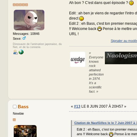
Ah bon ? C'est dans quel épisode ?
Edit : ah ben je viens de regarder l'intro du
direct
Edit 2 : eh Bass, c'est ton premier messa
!! Welcome back
Pense à te mettre un
URL !
Messages: 10846
Sexe:
Signaler au modé
Dinosaure de l'animation japonaise, du
Net, et de la connerie.
«
Everyone
knows
rock
attained
perfection
in 1974.
It's a
scientific
fact. »
Bass
«
#13
LE 8 JUIN 2007 À 20H57 »
Newbie
Citation de Nao/Gilles le le 7 Juin 2007 à
Edit 2 : eh Bass, c'est ton premier messa
ans !! Welcome back
Pense à te mett