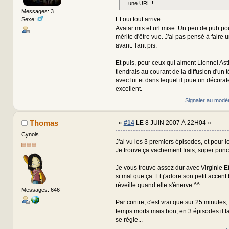
une URL !
Messages: 3
Et oui tout arrive.
Sexe:
Avatar mis et url mise. Un peu de pub po
mérite d'être vue. J'ai pas pensé à faire
avant. Tant pis.
Et puis, pour ceux qui aiment Lionnel Asti
tiendrais au courant de la diffusion d'un té
avec lui et dans lequel il joue un décorate
excellent.
Signaler au modé
Thomas
«
#14
LE 8 JUIN 2007 À 22H04 »
Cynois
J'ai vu les 3 premiers épisodes, et pour l
Je trouve ça vachement frais, super punch
Je vous trouve assez dur avec Virginie Ef
si mal que ça. Et j'adore son petit accent
réveille quand elle s'énerve ^^.
Messages: 646
Par contre, c'est vrai que sur 25 minutes,
temps morts mais bon, en 3 épisodes il f
se règle...