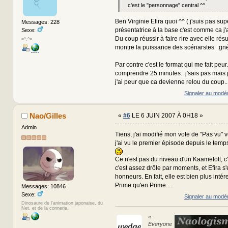
c'est le "personnage" central ^^
Ben Virginie Efira quoi ^^ ( j'suis pas sup
Messages: 228
présentatrice à la base c'est comme ca j'a
Sexe:
Du coup réussir à faire rire avec elle résu
=^.^=
montre la puissance des scénarstes :gn
Par contre c'est le format qui me fait peur..
comprendre 25 minutes.. j'sais pas mais j
j'ai peur que ca devienne relou du coup..
Signaler au modé
Nao/Gilles
«
#6
LE 6 JUIN 2007 À 0H18 »
Admin
Tiens, j'ai modifié mon vote de "Pas vu" 
j'ai vu le premier épisode depuis le temps.
Ce n'est pas du niveau d'un Kaamelott, c'
c'est assez drôle par moments, et Efira s'
honneurs. En fait, elle est bien plus inté
Prime qu'en Prime.....
Messages: 10846
Sexe:
Signaler au modé
Dinosaure de l'animation japonaise, du
Net, et de la connerie.
«
Everyone