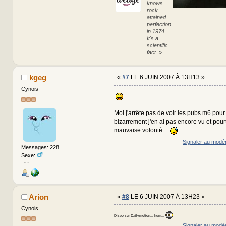
knows
rock
attained
perfection
in 1974.
It's a
scientific
fact. »
kgeg
«
#7
LE 6 JUIN 2007 À 13H13 »
Cynois
Moi j'arrête pas de voir les pubs m6 pour
bizarrement j'en ai pas encore vu et pour
mauvaise volonté...
Signaler au modé
Messages: 228
Sexe:
=^.^=
Arion
«
#8
LE 6 JUIN 2007 À 13H23 »
Cynois
Dispo sur Dailymotion... hum...
Signaler au modé