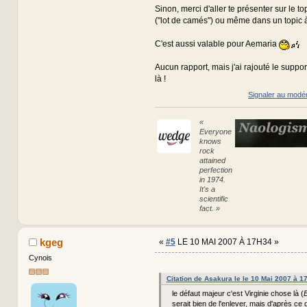
Sinon, merci d'aller te présenter sur le t
("lot de camés") ou même dans un topic à 
C'est aussi valable pour Aemaria
Aucun rapport, mais j'ai rajouté le suppor
là !
Signaler au modé
«
Everyone
knows
rock
attained
perfection
in 1974.
It's a
scientific
fact. »
kgeg
«
#5
LE 10 MAI 2007 À 17H34 »
Cynois
Citation de Asakura le le 10 Mai 2007 à 1
le défaut majeur c'est Virginie chose là (
E
serait bien de l'enlever, mais d'après ce 