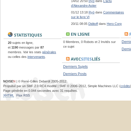
14/02 20:50
Ryō
dans
L'actu
d'Alexandre Astier
01/12 13:18
Ryō
dans
Commentaires
sur le livre VI
20/11 08:05
Diditoff
dans
Hero Corp
EN LIGNE
STATISTIQUES
Derni
0 Membres, 0 Robots et 2 Invités sur
20
sujets en ligne,
ce sujet
et
1190
messages par
87
Derni
membres. Voir les stats
générales
ou celles des
intervenants
.
AVEC
SITES
LIÉS
Derniers Sujets
Derniers Posts
NOISE
N
| © René-Gilles Deberdt 2005-2012.
Propulsé par un SMF 2.0 RC4 modifié | SMF © 2006–2012, Simple Machines LLC (
crédits
Page générée en 0.044 secondes avec 31 requêtes.
XHTML
Flux RSS