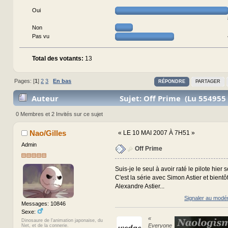
Oui
Non
Pas vu
Total des votants:
13
Pages: [
1
]
2
3
En bas
RÉPONDRE
PARTAGER
Auteur
Sujet: Off Prime (Lu 554955 
0 Membres et 2 Invités sur ce sujet
Nao/Gilles
«
LE 10 MAI 2007 À 7H51 »
Admin
Off Prime
Suis-je le seul à avoir raté le pilote hier s
C'est la série avec Simon Astier et bientô
Alexandre Astier...
Signaler au modé
Messages: 10846
Sexe:
«
Dinosaure de l'animation japonaise, du
Everyone
Net, et de la connerie.