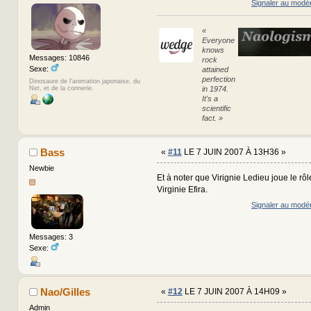
Signaler au modé
«
Everyone
knows
Messages: 10846
rock
Sexe:
attained
perfection
Dinosaure de l'animation japonaise, du
Net, et de la connerie.
in 1974.
It's a
scientific
fact. »
Bass
«
#11
LE 7 JUIN 2007 À 13H36 »
Newbie
Et à noter que Virignie Ledieu joue le rô
Virginie Efira.
Signaler au modé
Messages: 3
Sexe:
Nao/Gilles
«
#12
LE 7 JUIN 2007 À 14H09 »
Admin