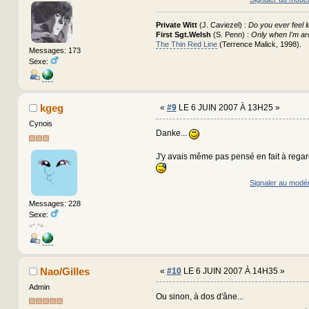
Private Witt
(J. Caviezel) :
Do you ever feel l
First Sgt.Welsh
(S. Penn) :
Only when I'm ar
The Thin Red Line
(Terrence Malick, 1998).
Messages: 173
Sexe:
kgeg
«
#9
LE 6 JUIN 2007 À 13H25 »
Cynois
Danke...
J'y avais même pas pensé en fait à regar
Signaler au modé
Messages: 228
Sexe:
=^.^=
Nao/Gilles
«
#10
LE 6 JUIN 2007 À 14H35 »
Admin
Ou sinon, à dos d'âne...