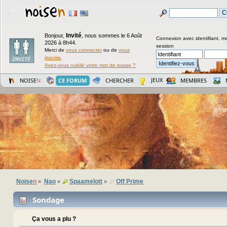
Invité
Bonjour,
,
nous sommes le 6 Août
Connexion avec identifiant, m
2026 à 8h44.
session
Merci de
vous connecter
ou de
vous
inscrire
.
Avez-vous oublié votre mot de passe ?
JEUX
NOISE
N
CE FORUM
CHERCHER
MEMBRES
Noise
n
Nao
Spaamelott
Off Prime
»
»
»
Sondage
Ça vous a plu ?