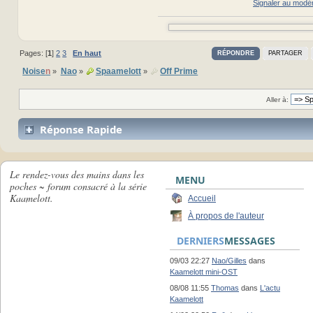
Signaler au modé
Pages: [
1
]
2
3
En haut
RÉPONDRE
PARTAGER
Noise
n
Nao
Spaamelott
Off Prime
»
»
»
Aller à:
Réponse Rapide
Le rendez-vous des mains dans les
MENU
poches ~ forum consacré à la série
Kaamelott.
Accueil
À propos de l'auteur
DERNIERS
MESSAGES
09/03 22:27
Nao/Gilles
dans
Kaamelott mini-OST
08/08 11:55
Thomas
dans
L'actu
Kaamelott