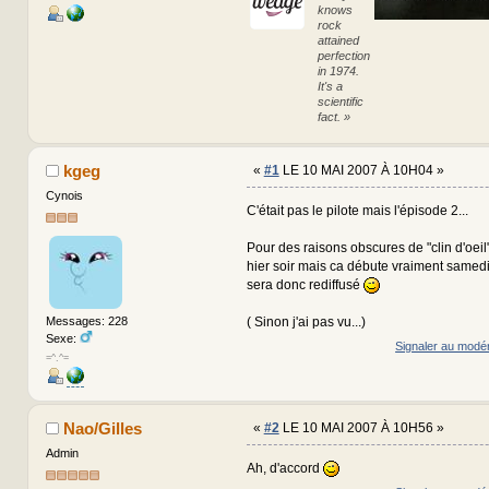
knows
rock
attained
perfection
in 1974.
It's a
scientific
fact. »
kgeg
«
#1
LE 10 MAI 2007 À 10H04 »
Cynois
C'était pas le pilote mais l'épisode 2...
Pour des raisons obscures de "clin d'oeil" i
hier soir mais ca débute vraiment samedi 
sera donc rediffusé
( Sinon j'ai pas vu...)
Messages: 228
Sexe:
Signaler au modé
=^.^=
Nao/Gilles
«
#2
LE 10 MAI 2007 À 10H56 »
Admin
Ah, d'accord