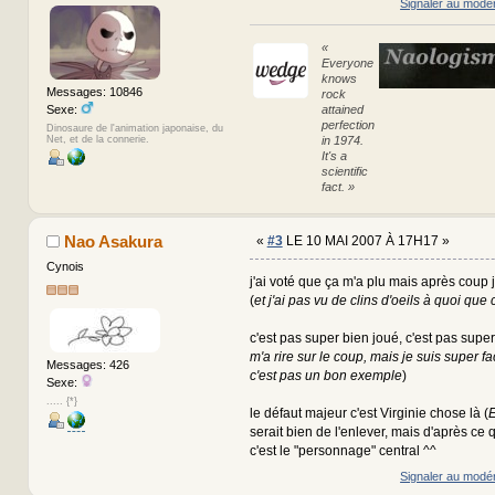
Signaler au modé
«
Everyone
knows
Messages: 10846
rock
Sexe:
attained
perfection
Dinosaure de l'animation japonaise, du
Net, et de la connerie.
in 1974.
It's a
scientific
fact. »
Nao Asakura
«
#3
LE 10 MAI 2007 À 17H17 »
Cynois
j'ai voté que ça m'a plu mais après coup j
(
et j'ai pas vu de clins d'oeils à quoi que 
c'est pas super bien joué, c'est pas super
m'a rire sur le coup, mais je suis super faci
Messages: 426
c'est pas un bon exemple
)
Sexe:
..... {*}
le défaut majeur c'est Virginie chose là (
E
serait bien de l'enlever, mais d'après ce 
c'est le "personnage" central ^^
Signaler au modé