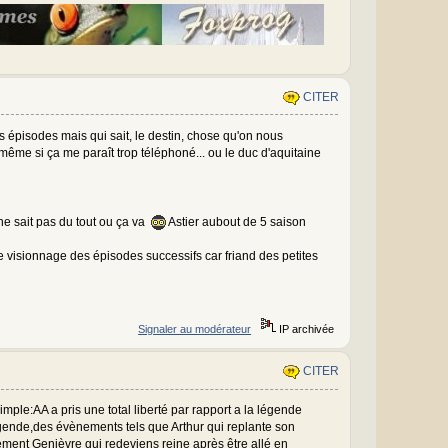
CITER
es épisodes mais qui sait, le destin, chose qu'on nous
même si ça me paraît trop téléphoné... ou le duc d'aquitaine
 ne sait pas du tout ou ça va
Astier aubout de 5 saison
e visionnage des épisodes successifs car friand des petites
Signaler au modérateur
IP archivée
CITER
simple:AA a pris une total liberté par rapport a la légende
égende,des évènements tels que Arthur qui replante son
ement Genièvre qui redeviens reine après être allé en