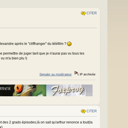
CITER
xandre après le "cliffhanger" du téléfilm ?
permettre de juger tant que je n'aurai pas vu tous les
vu m'a bien plu !)
Signaler au modérateur
IP archivée
CITER
et des 2 grads épisodes,là on sait qu'arthur renonce a tout(la
x)