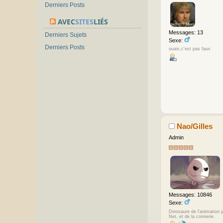
Derniers Posts
AVEC
SITES
LIÉS
Messages: 13
Derniers Sujets
Sexe:
Derniers Posts
ouais,c'est pas faux
Nao/Gilles
Admin
Messages: 10846
Sexe:
Dinosaure de l'animation 
Net, et de la connerie.