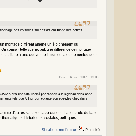
isionnage des épisodes successifs car friand des petites
: un montage différent amène un éloignement du
. On connaît telle scène, paf, une différence de montage
 a affaire à une oeuvre de fiction qui a été remontée pour
)
Posté : 6 Juin 2007 à 19:38
ple:AA a pris une total liberté par rapport a la légende dans cette
ements tels que Arthur qui replante son épée,les chevaliers
 comme d'autres se la sont appropriée... La légende de base
s thématiques, historiques, sociales, politiques,
Signaler au modérateur
IP archivée