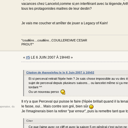
vacances chez Lancelot,comme si,en interférant avec la légende,Art
tous les protagonistes maitres de leur destin?
Je vais me coucher et arrêter de jouer a Legacy of Kain!
"couillère....couillère...COUILLERE!AVE CESAR
PROUT"
«
#5
LE 6 JUIN 2007 À 19H40 »
Citation de thanoslefou le le 6 Juin 2007 à 16h02
Et si perceval retirait l'épée hein ? Je sais chose impossible au vu des 
sujet de perceval depuis plusieurs saisons... ou lancelot même si ça me p
tordant ^^
Ou un nouveau perso
Il n'y a que Perceval qui puisse le faire (l'épée brillait quand il la te
le fasse, oui... Mais contre son gré, bien sûr
japonaise, du
Je l'imaginerais bien la retirer "par erreur", puis la remettre tant que
Citer
Ce que j'aime avec ce cliff et avec la saison 5 en général c'est qu'on ne