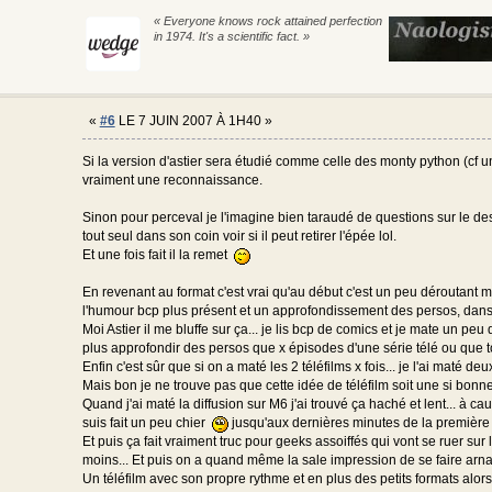
« Everyone knows rock attained perfection
in 1974. It's a scientific fact. »
«
#6
LE 7 JUIN 2007 À 1H40 »
Si la version d'astier sera étudié comme celle des monty python (cf u
vraiment une reconnaissance.
Sinon pour perceval je l'imagine bien taraudé de questions sur le des
tout seul dans son coin voir si il peut retirer l'épée lol.
Et une fois fait il la remet
En revenant au format c'est vrai qu'au début c'est un peu déroutant 
l'humour bcp plus présent et un approfondissement des persos, dans l
Moi Astier il me bluffe sur ça... je lis bcp de comics et je mate un peu 
plus approfondir des persos que x épisodes d'une série télé ou que to
Enfin c'est sûr que si on a maté les 2 téléfilms x fois... je l'ai maté d
Mais bon je ne trouve pas que cette idée de téléfilm soit une si bonn
Quand j'ai maté la diffusion sur M6 j'ai trouvé ça haché et lent... à 
suis fait un peu chier
jusqu'aux dernières minutes de la première 
Et puis ça fait vraiment truc pour geeks assoiffés qui vont se ruer sur
moins... Et puis on a quand même la sale impression de se faire ar
Un téléfilm avec son propre rythme et en plus des petits formats alor