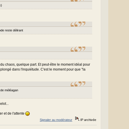
x)
ode reste délirant
ut du chaos, quelque part. Et peut-être le moment idéal pour
ra plongé dans l'inquiétude. C'est le moment pour que "la
ns de méléagan
lot...
er et de l'attente
Signaler au modérateur
IP archivée