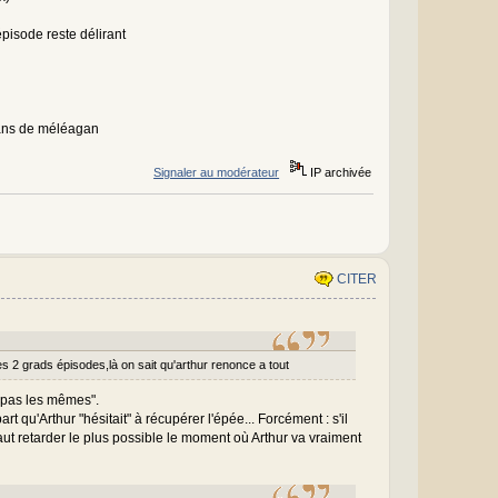
épisode reste délirant
 plans de méléagan
Signaler au modérateur
IP archivée
CITER
des 2 grads épisodes,là on sait qu'arthur renonce a tout
t pas les mêmes".
t qu'Arthur "hésitait" à récupérer l'épée... Forcément : s'il
aut retarder le plus possible le moment où Arthur va vraiment