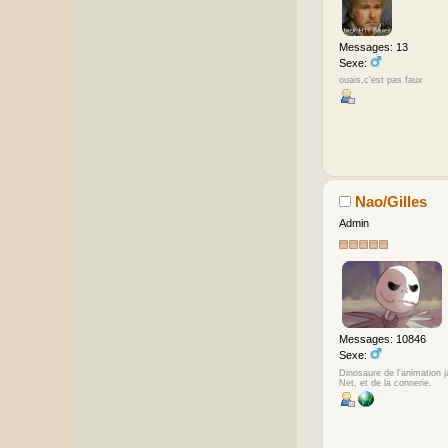
Messages: 13
Sexe:
ouais,c'est pas faux
Nao/Gilles
Admin
Messages: 10846
Sexe:
Dinosaure de l'animation 
Net, et de la connerie.