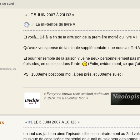
r ce sujet
«
LE 5 JUIN 2007 À 23H33 »
La mi-temps du livre V
Et voilà... Déjà la fin de la diffusion de la première moitié du livre V !
Qu'avez-vous pensé de la minute supplémentaire que nous a offert Ale
Et pour l'ensemble de la saison ? Je ne peux personnellement pas me 
épisodes, en entier, et dans l'ordre
(Enfin, évidemment, ce que j'ai 
japonaise, du
PS : 1500ème post pour moi, à peu près, et 300ème sujet !
« Everyone knows rock attained perfection
in 1974. It's a scientific fact. »
rs
«
#1
LE 6 JUIN 2007 À 10H23 »
en tout cas j'ai bien aimé l'épisode d'hier,et contrairement au 2nd vol
musique de cette scène est génial,on aurait du seigneur des anneau