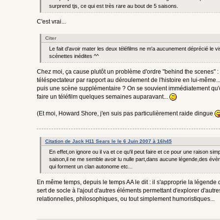
surprend tjs, ce qui est très rare au bout de 5 saisons.
C'est vrai...
Citer
Le fait d'avoir mater les deux téléfilms ne m'a aucunement déprécié le v
scénettes inédites ^^
Chez moi, ça cause plutôt un problème d'ordre "behind the scenes" 
téléspectateur par rapport au déroulement de l'histoire en lui-même..
puis une scène supplémentaire ? On se souvient immédiatement qu'on
faire un téléfilm quelques semaines auparavant...
(Et moi, Howard Shore, j'en suis pas particulièrement raide dingue
Citation de Jack H11 Sears le le 6 Juin 2007 à 16h45
En effet,on ignore ou il va et ce qu'il peut faire et ce pour une raison sim
saison,il ne me semble avoir lu nulle part,dans aucune légende,des évèn
qui forment un clan autonome etc...
En même temps, depuis le temps AA le dit : il s'approprie la légende
sert de socle à l'ajout d'autres éléments permettant d'explorer d'autre
relationnelles, philosophiques, ou tout simplement humoristiques...