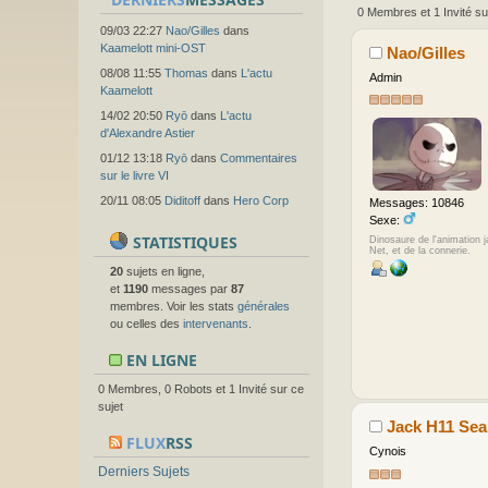
0 Membres et 1 Invité su
09/03 22:27
Nao/Gilles
dans
Kaamelott mini-OST
Nao/Gilles
08/08 11:55
Thomas
dans
L'actu
Admin
Kaamelott
14/02 20:50
Ryō
dans
L'actu
d'Alexandre Astier
01/12 13:18
Ryō
dans
Commentaires
sur le livre VI
20/11 08:05
Diditoff
dans
Hero Corp
Messages: 10846
Sexe:
STATISTIQUES
Dinosaure de l'animation 
Net, et de la connerie.
20
sujets en ligne,
et
1190
messages par
87
membres. Voir les stats
générales
ou celles des
intervenants
.
EN LIGNE
0 Membres, 0 Robots et 1 Invité sur ce
sujet
Jack H11 Sea
FLUX
RSS
Cynois
Derniers Sujets