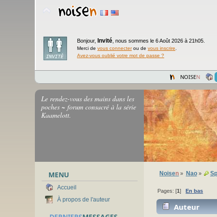
Invité
Bonjour,
,
nous sommes le 6 Août 2026 à 21h05.
Merci de
vous connecter
ou de
vous inscrire
.
Avez-vous oublié votre mot de passe ?
NOISE
N
Le rendez-vous des mains dans les
poches ~ forum consacré à la série
Kaamelott.
MENU
Noise
n
Nao
Sp
»
»
Accueil
Pages: [
1
]
En bas
À propos de l'auteur
Auteur
DERNIERS
MESSAGES