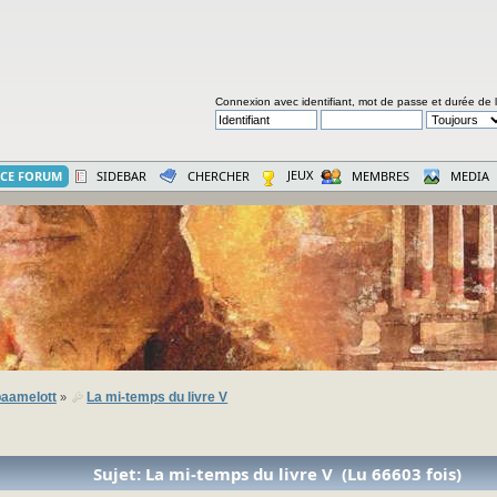
Connexion avec identifiant, mot de passe et durée de 
JEUX
CE FORUM
SIDEBAR
CHERCHER
MEMBRES
MEDIA
aamelott
La mi-temps du livre V
»
Sujet: La mi-temps du livre V (Lu 66603 fois)