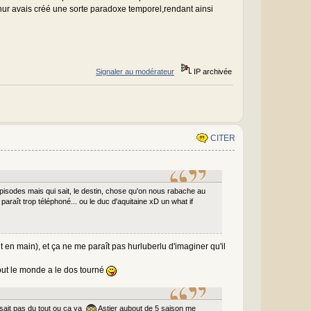
hur avais créé une sorte paradoxe temporel,rendant ainsi
Signaler au modérateur
IP archivée
CITER
épisodes mais qui sait, le destin, chose qu'on nous rabache au
araît trop téléphoné... ou le duc d'aquitaine xD un what if
nait en main), et ça ne me paraît pas hurluberlu d'imaginer qu'il
 tout le monde a le dos tourné
 sait pas du tout ou ça va
Astier aubout de 5 saison me