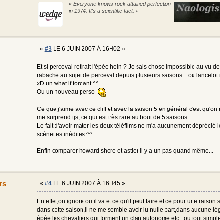
« Everyone knows rock attained perfection
in 1974. It's a scientific fact. »
«
#3
LE 6 JUIN 2007 À 16H02 »
Et si perceval retirait l'épée hein ? Je sais chose impossible au vu d
rabache au sujet de perceval depuis plusieurs saisons... ou lancelot 
xD un what if tordant ^^
Ou un nouveau perso
Ce que j'aime avec ce cliff et avec la saison 5 en général c'est qu'on
me surprend tjs, ce qui est très rare au bout de 5 saisons.
Le fait d'avoir mater les deux téléfilms ne m'a aucunement déprécié l
scénettes inédites ^^
Enfin comparer howard shore et astier il y a un pas quand même...
rs
«
#4
LE 6 JUIN 2007 À 16H45 »
En effet,on ignore ou il va et ce qu'il peut faire et ce pour une raison 
dans cette saison,il ne me semble avoir lu nulle part,dans aucune l
épée,les chevaliers qui forment un clan autonome etc...ou tout simpl