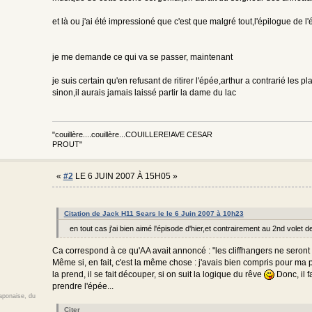
et là ou j'ai été impressioné que c'est que malgré tout,l'épilogue de l'
je me demande ce qui va se passer, maintenant
je suis certain qu'en refusant de ritirer l'épée,arthur a contrarié les
sinon,il aurais jamais laissé partir la dame du lac
"couillère....couillère...COUILLERE!AVE CESAR
PROUT"
«
#2
LE 6 JUIN 2007 À 15H05 »
Citation de Jack H11 Sears le le 6 Juin 2007 à 10h23
en tout cas j'ai bien aimé l'épisode d'hier,et contrairement au 2nd volet 
Ca correspond à ce qu'AA avait annoncé : "les cliffhangers ne seron
Même si, en fait, c'est la même chose : j'avais bien compris pour ma par
la prend, il se fait découper, si on suit la logique du rêve
Donc, il f
prendre l'épée...
japonaise, du
Citer