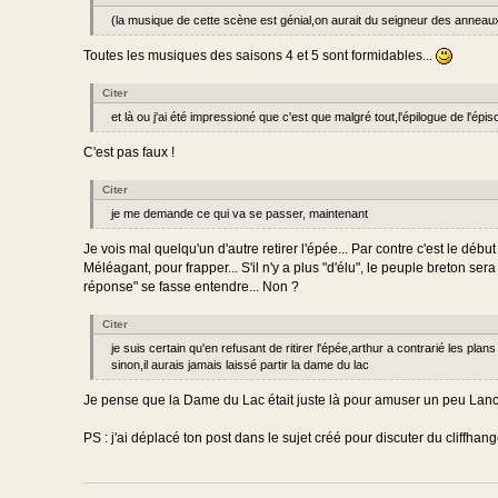
(la musique de cette scène est génial,on aurait du seigneur des anneau
Toutes les musiques des saisons 4 et 5 sont formidables...
Citer
et là ou j'ai été impressioné que c'est que malgré tout,l'épilogue de l'épis
C'est pas faux !
Citer
je me demande ce qui va se passer, maintenant
Je vois mal quelqu'un d'autre retirer l'épée... Par contre c'est le déb
Méléagant, pour frapper... S'il n'y a plus "d'élu", le peuple breton se
réponse" se fasse entendre... Non ?
Citer
je suis certain qu'en refusant de ritirer l'épée,arthur a contrarié les pla
sinon,il aurais jamais laissé partir la dame du lac
Je pense que la Dame du Lac était juste là pour amuser un peu Lance
PS : j'ai déplacé ton post dans le sujet créé pour discuter du cliffhang