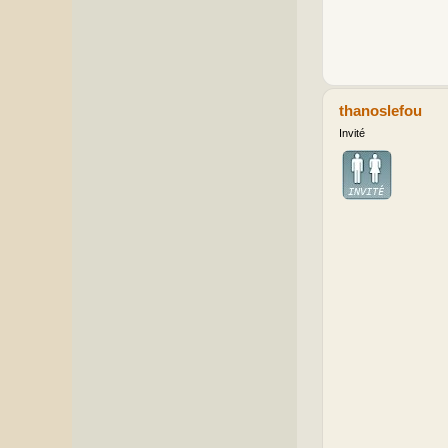
thanoslefou
Invité