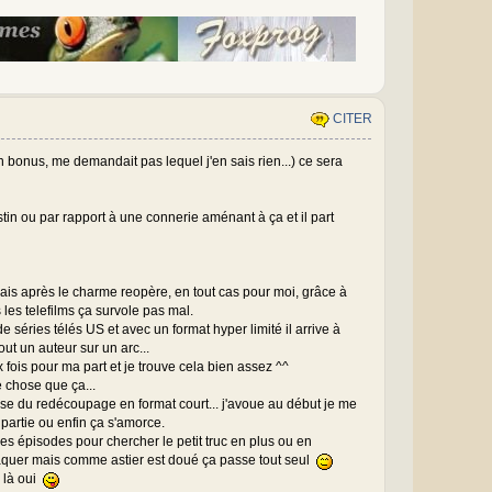
CITER
n bonus, me demandait pas lequel j'en sais rien...) ce sera
tin ou par rapport à une connerie aménant à ça et il part
mais après le charme reopère, en tout cas pour moi, grâce à
es telefilms ça survole pas mal.
de séries télés US et avec un format hyper limité il arrive à
ut un auteur sur un arc...
eux fois pour ma part et je trouve cela bien assez ^^
e chose que ça...
cause du redécoupage en format court... j'avoue au début je me
partie ou enfin ça s'amorce.
 les épisodes pour chercher le petit truc en plus ou en
naquer mais comme astier est doué ça passe tout seul
s là oui