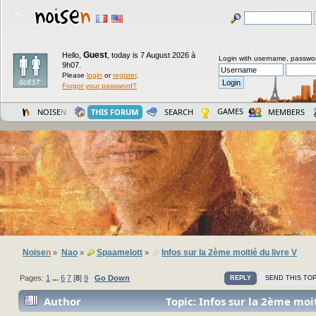
Guest
Hello,
,
today is 7 August 2026 à
Login with username, passwo
9h07.
Please
login
or
register
.
Forgot your password?
GAMES
NOISE
N
THIS FORUM
SEARCH
MEMBERS
Noise
n
Nao
Spaamelott
Infos sur la 2ème moitié du livre V
»
»
»
Pages:
1
...
6
7
[
8
]
9
Go Down
REPLY
SEND THIS TOP
Author
Topic: Infos sur la 2ème moit