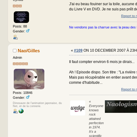
J'ai eu beau fouiner sur la toile, aucune d
du Livre V en DVD. Je ne suis pas prêt de 
Report to 
Posts: 88
Ne vendons pas la charrue avec la peau des 
Gender:
Nao/Gilles
«
#109
ON 10 DECEMBER 2007 À 23H
Admin
Il faut compter environ 6 mois je dirais...
Ah ! Episode dispo. Son titre : "La rivière 
Mais pas récupérable en entier avant dem
comme d'habitude...
Report to 
Posts: 10846
Gender:
«
Dinosaure de l'animation japonaise, du
Everyone
Net, et de la connerie.
knows
rock
attained
perfection
in 1974.
It's a
scientific