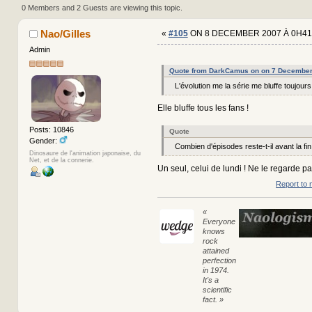
(Read 807625 times)
0 Members and 2 Guests are viewing this topic.
Nao/Gilles
«
#105
ON 8 DECEMBER 2007 À 0H41
Admin
Quote from DarkCamus on on 7 December
L'évolution me la série me bluffe toujours
Elle bluffe tous les fans !
Posts: 10846
Quote
Gender:
Combien d'épisodes reste-t-il avant la fin
Dinosaure de l'animation japonaise, du
Net, et de la connerie.
Un seul, celui de lundi ! Ne le regarde pa
Report to 
«
Everyone
knows
rock
attained
perfection
in 1974.
It's a
scientific
fact. »