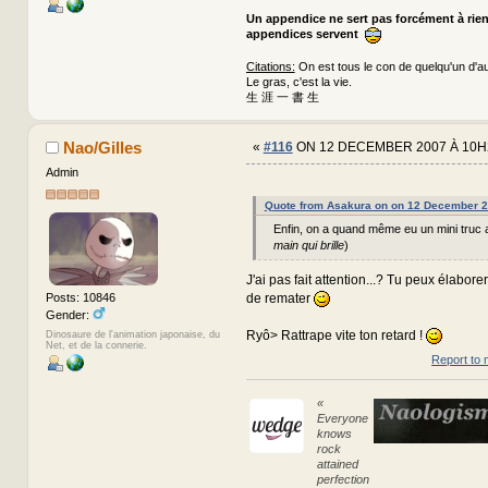
Un appendice ne sert pas forcément à rie
appendices servent
Citations:
On est tous le con de quelqu'un d'au
Le gras, c'est la vie.
生 涯 一 書 生
Nao/Gilles
«
#116
ON 12 DECEMBER 2007 À 10H
Admin
Quote from Asakura on on 12 December 2
Enfin, on a quand même eu un mini truc apr
main qui brille
)
J'ai pas fait attention...? Tu peux élabore
de remater
Posts: 10846
Gender:
Ryô> Rattrape vite ton retard !
Dinosaure de l'animation japonaise, du
Net, et de la connerie.
Report to 
«
Everyone
knows
rock
attained
perfection