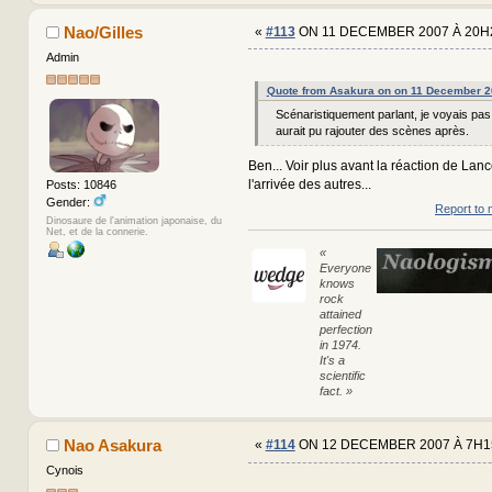
Nao/Gilles
«
#113
ON 11 DECEMBER 2007 À 20H
Admin
Quote from Asakura on on 11 December 2
Scénaristiquement parlant, je voyais pas
aurait pu rajouter des scènes après.
Ben... Voir plus avant la réaction de Lance
l'arrivée des autres...
Posts: 10846
Gender:
Report to 
Dinosaure de l'animation japonaise, du
Net, et de la connerie.
«
Everyone
knows
rock
attained
perfection
in 1974.
It's a
scientific
fact. »
Nao Asakura
«
#114
ON 12 DECEMBER 2007 À 7H1
Cynois