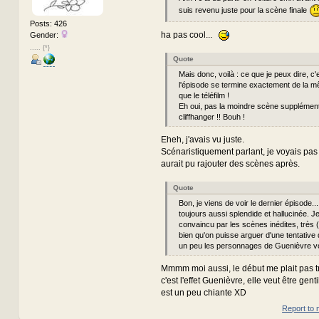
suis revenu juste pour la scène finale
Posts: 426
ha pas cool...
Gender:
..... {*}
Quote
Mais donc, voilà : ce que je peux dire, c'e
l'épisode se termine exactement de la 
que le téléfilm !
Eh oui, pas la moindre scène supplément
cliffhanger !! Bouh !
Eheh, j'avais vu juste.
Scénaristiquement parlant, je voyais pas
aurait pu rajouter des scènes après.
Quote
Bon, je viens de voir le dernier épisode...
toujours aussi splendide et hallucinée. J
convaincu par les scènes inédites, très (
bien qu'on puisse arguer d'une tentative 
un peu les personnages de Guenièvre voi
Mmmm moi aussi, le début me plait pas tr
c'est l'effet Guenièvre, elle veut être gentil
est un peu chiante XD
Report to 