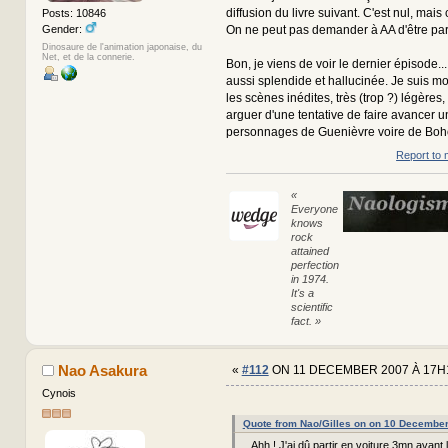
diffusion du livre suivant. C'est nul, mais
Posts: 10846
Gender:
On ne peut pas demander à AA d'être parto
Dinosaure de l'animation japonaise, du
Net, et de la connerie.
Bon, je viens de voir le dernier épisode...
aussi splendide et hallucinée. Je suis m
les scènes inédites, très (trop ?) légères
arguer d'une tentative de faire avancer u
personnages de Guenièvre voire de Bohor
Report to 
«
Everyone
knows
rock
attained
perfection
in 1974.
It's a
scientific
fact. »
Nao Asakura
«
#112
ON 11 DECEMBER 2007 À 17H
Cynois
Quote from Nao/Gilles on on 10 Decembe
Ahh ! J'ai dû partir en voiture 3mn avant la