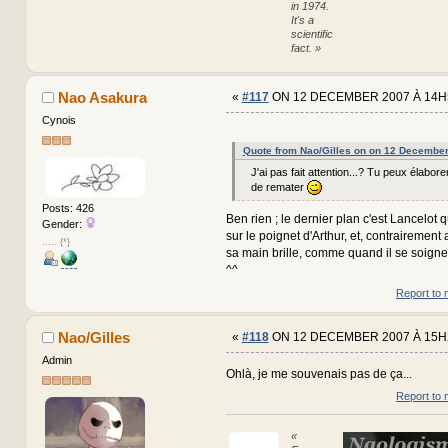
in 1974.
It's a
scientific
fact. »
Nao Asakura
«
#117
ON 12 DECEMBER 2007 À 14H
Cynois
Quote from Nao/Gilles on on 12 Decembe
J'ai pas fait attention...? Tu peux élabore
de remater
Posts: 426
Ben rien ; le dernier plan c'est Lancelot 
Gender:
sur le poignet d'Arthur, et, contrairement
..... {*}
sa main brille, comme quand il se soigne
^^
Report to 
Nao/Gilles
«
#118
ON 12 DECEMBER 2007 À 15H
Admin
Ohlà, je me souvenais pas de ça...
Report to 
«