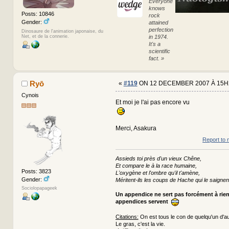
Everyone
knows
Posts: 10846
rock
Gender:
attained
perfection
Dinosaure de l'animation japonaise, du
Net, et de la connerie.
in 1974.
It's a
scientific
fact. »
Ryō
«
#119
ON 12 DECEMBER 2007 À 15H
Cynois
Et moi je l'ai pas encore vu
Merci, Asakura
Report to 
Assieds toi près d'un vieux Chêne,
Et compare le à la race humaine,
Posts: 3823
L'oxygène et l'ombre qu'il t'amène,
Gender:
Méritent-ils les coups de Hache qui le saignen
Sociolopapageek
Un appendice ne sert pas forcément à rie
appendices servent
Citations:
On est tous le con de quelqu'un d'au
Le gras, c'est la vie.