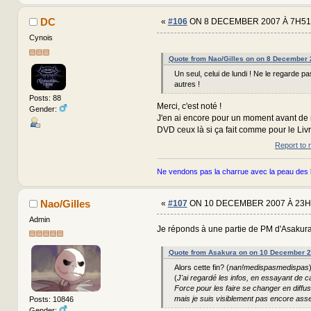
DC
«
#106
ON 8 DECEMBER 2007 À 7H51
Cynois
Quote from Nao/Gilles on on 8 December 
Un seul, celui de lundi ! Ne le regarde pa
autres !
Posts: 88
Merci, c'est noté !
Gender:
J'en ai encore pour un moment avant de 
DVD ceux là si ça fait comme pour le Livr
Report to 
Ne vendons pas la charrue avec la peau des 
Nao/Gilles
«
#107
ON 10 DECEMBER 2007 À 23H
Admin
Je réponds à une partie de PM d'Asakura
Quote from Asakura on on 10 December 
Alors cette fin? (
nan!medispasmedispas
(
J'ai regardé les infos, en essayant de c
Force pour les faire se changer en diffu
mais je suis visiblement pas encore ass
Posts: 10846
Gender: