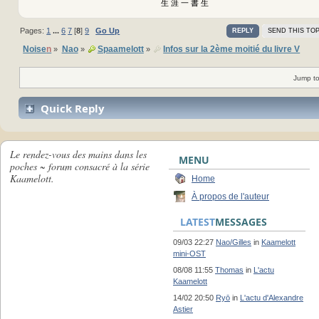
生 涯 一 書 生
Pages:
1
...
6
7
[
8
]
9
Go Up
REPLY
SEND THIS TOP
Noise
n
Nao
Spaamelott
Infos sur la 2ème moitié du livre V
»
»
»
Jump to
Quick Reply
Le rendez-vous des mains dans les
MENU
poches ~ forum consacré à la série
Kaamelott.
Home
À propos de l'auteur
LATEST
MESSAGES
09/03 22:27
Nao/Gilles
in
Kaamelott
mini-OST
08/08 11:55
Thomas
in
L'actu
Kaamelott
14/02 20:50
Ryō
in
L'actu d'Alexandre
Astier