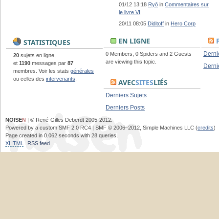
01/12 13:18
Ryō
in
Commentaires sur
le livre VI
20/11 08:05
Diditoff
in
Hero Corp
EN LIGNE
STATISTIQUES
Derni
0 Members, 0 Spiders and 2 Guests
20
sujets en ligne,
are viewing this topic.
et
1190
messages par
87
Derni
membres. Voir les stats
générales
ou celles des
intervenants
.
AVEC
SITES
LIÉS
Derniers Sujets
Derniers Posts
NOISE
N
| © René-Gilles Deberdt 2005-2012.
Powered by a custom SMF 2.0 RC4 | SMF © 2006–2012, Simple Machines LLC (
credits
)
Page created in 0.062 seconds with 28 queries.
XHTML
RSS feed