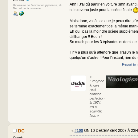
Ahh ! J'ai dû partir en voiture 3mn avant la
Dinosaure de l'animation japonaise, du
Net, et de la connerie.
suis revenu juste pour la scène finale
Mais donc, voilà : ce que je peux dire, c'e
se termine exactement de la même manièr
Eh oui, pas la moindre scène supplément
cliffhanger !! Bouh !
So much pour les 3 épisodes et demi d
Il n'y a plus qu'à attendre que Tras0h le m
quelqu'un d'autre ! Pour l'instant, rien du t
Report to 
«
Everyone
knows
rock
attained
perfection
in 1974.
It's a
scientific
fact. »
DC
«
#108
ON 10 DECEMBER 2007 À 23H
Cynois