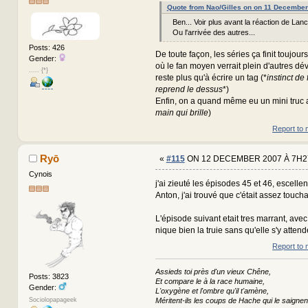
Quote from Nao/Gilles on on 11 Decembe
Ben... Voir plus avant la réaction de Lance
Ou l'arrivée des autres...
Posts: 426
De toute façon, les séries ça finit toujou
Gender:
où le fan moyen verrait plein d'autres d
..... {*}
reste plus qu'à écrire un tag (*
instinct de
reprend le dessus
*)
Enfin, on a quand même eu un mini truc apr
main qui brille
)
Report to 
Ryō
«
#115
ON 12 DECEMBER 2007 À 7H2
Cynois
j'ai zieuté les épisodes 45 et 46, escellent
Anton, j'ai trouvé que c'était assez toucha
L'épisode suivant etait tres marrant, ave
nique bien la truie sans qu'elle s'y atte
Report to 
Assieds toi près d'un vieux Chêne,
Posts: 3823
Et compare le à la race humaine,
Gender:
L'oxygène et l'ombre qu'il t'amène,
Sociolopapageek
Méritent-ils les coups de Hache qui le saignen