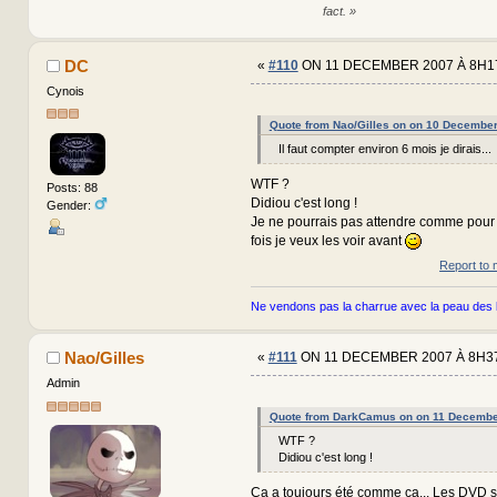
fact. »
DC
«
#110
ON 11 DECEMBER 2007 À 8H1
Cynois
Quote from Nao/Gilles on on 10 Decembe
Il faut compter environ 6 mois je dirais...
WTF ?
Posts: 88
Didiou c'est long !
Gender:
Je ne pourrais pas attendre comme pour le
fois je veux les voir avant
Report to 
Ne vendons pas la charrue avec la peau des 
Nao/Gilles
«
#111
ON 11 DECEMBER 2007 À 8H37
Admin
Quote from DarkCamus on on 11 Decembe
WTF ?
Didiou c'est long !
Ca a toujours été comme ça... Les DVD so