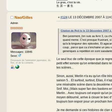
Le gras, c'est la vie.
生 涯 一 書 生
Nao/Gilles
«
#124
LE 13 DÉCEMBRE 2007 À 11H3
Admin
Citation de Ryō le le 13 Décembre 2007 à
Ben justement, j'en suis au livre 3, ca c
quand meme. C'est presque frustrant, si 
qu'a la longueur des episodes. Et agacan
coup...parce que ca s'enchaine un peu vit
generiques a repetition en sont saoulants
Messages: 10846
Sexe:
Le seul truc de cette époque que je regret
Dinosaure de l'animation japonaise, du
petit effet sonore qu'on entendait dans le
Net, et de la connerie.
les scènes...
Sinon, aussi, Merlin n'a eu qu'un rôle trè
saison 5... Et surtout, surtout, Elias, il n
une misérable scène dans la deuxième moi
Snif. Moi, j'étais super fan des bastons en
Merlin... Avec toujours cet espoir qu'un jo
moyen détourné, arrive à clouer le bec d'El
toujours bon espoir pour un prochain livr
Je me demande si ces histoires de clan s