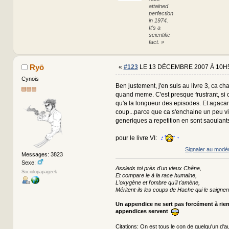
attained
perfection
in 1974.
It's a
scientific
fact. »
Ryō
«
#123
LE 13 DÉCEMBRE 2007 À 10H
Cynois
Ben justement, j'en suis au livre 3, ca c
quand meme. C'est presque frustrant, si o
qu'a la longueur des episodes. Et agacan
coup...parce que ca s'enchaine un peu vit
generiques a repetition en sont saoulant
pour le livre VI:
Signaler au modé
Messages: 3823
Sexe:
Assieds toi près d'un vieux Chêne,
Sociolopapageek
Et compare le à la race humaine,
L'oxygène et l'ombre qu'il t'amène,
Méritent-ils les coups de Hache qui le saignen
Un appendice ne sert pas forcément à rie
appendices servent
Citations:
On est tous le con de quelqu'un d'au