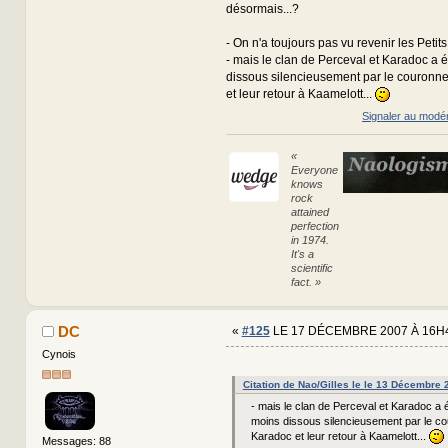
désormais...?
- On n'a toujours pas vu revenir les Petit
- mais le clan de Perceval et Karadoc a 
dissous silencieusement par le couron
et leur retour à Kaamelott...
Signaler au modé
«
Everyone
knows
rock
attained
perfection
in 1974.
It's a
scientific
fact. »
DC
«
#125
LE 17 DÉCEMBRE 2007 À 16H
Cynois
Citation de Nao/Gilles le le 13 Décembre
- mais le clan de Perceval et Karadoc a 
moins dissous silencieusement par le c
Karadoc et leur retour à Kaamelott...
Messages: 88