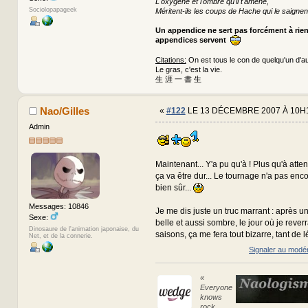
L'oxygène et l'ombre qu'il t'amène,
Sociolopapageek
Méritent-ils les coups de Hache qui le saignen
Un appendice ne sert pas forcément à rie
appendices servent
Citations:
On est tous le con de quelqu'un d'au
Le gras, c'est la vie.
生 涯 一 書 生
Nao/Gilles
«
#122
LE 13 DÉCEMBRE 2007 À 10H
Admin
Maintenant... Y'a pu qu'à ! Plus qu'à attendr
ça va être dur... Le tournage n'a pas en
bien sûr...
Messages: 10846
Je me dis juste un truc marrant : après u
Sexe:
belle et aussi sombre, le jour où je rever
Dinosaure de l'animation japonaise, du
saisons, ça me fera tout bizarre, tant de l
Net, et de la connerie.
Signaler au modé
«
Everyone
knows
rock