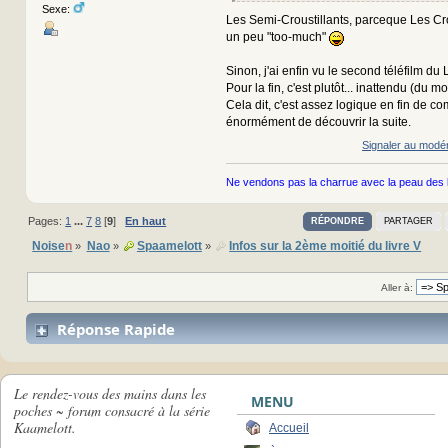
Sexe:
Les Semi-Croustillants, parceque Les Crou
un peu "too-much"
Sinon, j'ai enfin vu le second téléfilm du L
Pour la fin, c'est plutôt... inattendu (du m
Cela dit, c'est assez logique en fin de co
énormément de découvrir la suite.
Signaler au modé
Ne vendons pas la charrue avec la peau des 
Pages:
1
...
7
8
[
9
]
En haut
RÉPONDRE
PARTAGER
Noise
n
Nao
Spaamelott
Infos sur la 2ème moitié du livre V
»
»
»
Aller à:
Réponse Rapide
Le rendez-vous des mains dans les
MENU
poches ~ forum consacré à la série
Kaamelott.
Accueil