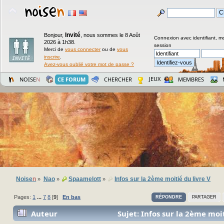
Invité
Bonjour,
,
nous sommes le 8 Août
Connexion avec identifiant, m
2026 à 1h38.
session
Merci de
vous connecter
ou de
vous
inscrire
.
Avez-vous oublié votre mot de passe ?
JEUX
NOISE
N
CE FORUM
CHERCHER
MEMBRES
Noise
n
Nao
Spaamelott
Infos sur la 2ème moitié du livre V
»
»
»
Pages:
1
...
7
8
[
9
]
En bas
RÉPONDRE
PARTAGER
Auteur
Sujet: Infos sur la 2ème moit