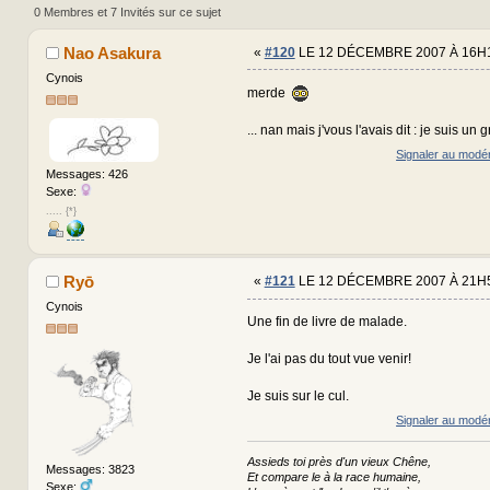
(Lu 808263 fois)
0 Membres et 7 Invités sur ce sujet
Nao Asakura
«
#120
LE 12 DÉCEMBRE 2007 À 16H
Cynois
merde
... nan mais j'vous l'avais dit : je suis un 
Signaler au modé
Messages: 426
Sexe:
..... {*}
Ryō
«
#121
LE 12 DÉCEMBRE 2007 À 21H
Cynois
Une fin de livre de malade.
Je l'ai pas du tout vue venir!
Je suis sur le cul.
Signaler au modé
Assieds toi près d'un vieux Chêne,
Messages: 3823
Et compare le à la race humaine,
Sexe: