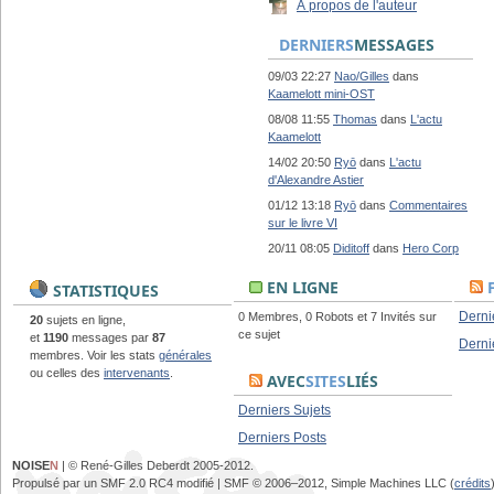
À propos de l'auteur
DERNIERS
MESSAGES
09/03 22:27
Nao/Gilles
dans
Kaamelott mini-OST
08/08 11:55
Thomas
dans
L'actu
Kaamelott
14/02 20:50
Ryō
dans
L'actu
d'Alexandre Astier
01/12 13:18
Ryō
dans
Commentaires
sur le livre VI
20/11 08:05
Diditoff
dans
Hero Corp
EN LIGNE
STATISTIQUES
Derni
0 Membres, 0 Robots et 7 Invités sur
20
sujets en ligne,
ce sujet
et
1190
messages par
87
Derni
membres. Voir les stats
générales
ou celles des
intervenants
.
AVEC
SITES
LIÉS
Derniers Sujets
Derniers Posts
NOISE
N
| © René-Gilles Deberdt 2005-2012.
Propulsé par un SMF 2.0 RC4 modifié | SMF © 2006–2012, Simple Machines LLC (
crédits