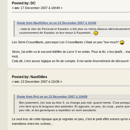
Posted by: DC
«
on:
17 December 2007 à 16h49 »
Quote from Nao/Gilles on on 13 December 2007 à 11h36
- mais le clan de Perceval et Karadoc a été plus ou moins dissous silencieusement
couronnement de Karadoc et leur retour à Kaamelott...
Les Semi-Croustillants, parceque Les Croustillants c'était un peu "too-much"
Sinon, j'ai enfin vu le second téléfilm du Livre V en entier. Pour la fin, c'est plutôt... 
moi).
Cela dit, c'est assez logique en fin de compte. Il me tarde énormément de découvrir l
Posted by: Nao/Gilles
«
on:
13 December 2007 à 11h36 »
Quote from Ryō on on 13 December 2007 à 10h58
Ben justement, j'en suis au livre 3, ca change pas mal, quand meme. C'est presque 
s'en tient qu'a la longueur des episodes. Et agacant, un peu, du coup...parce qu
peu vite, et les generiques a repetition en sont saoulants.
Le seul truc de cette époque que je regrette un peu, c'est le petit effet sonore qu'on 
transitions entre les scènes...