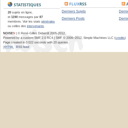
FLUX
RSS
A
STATISTIQUES
Derniers Sujets
Derni
20
sujets en ligne,
et
1190
messages par
87
Derniers Posts
Derni
membres. Voir les stats
générales
ou celles des
intervenants
.
NOISE
N
| © René-Gilles Deberdt 2005-2012.
Powered by a custom SMF 2.0 RC4 | SMF © 2006–2012, Simple Machines LLC (
credits
)
Page created in 0.022 seconds with 20 queries.
XHTML
RSS feed