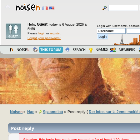
Guest
Hello,
,
today is 6 August 2026 à
Login with username, passwo
5h59.
Please
login
or
register
.
Forgot your password?
GAMES
NOISE
N
THIS FORUM
SEARCH
MEMBERS
Noise
n
Nao
Spaamelott
Post reply (
Re: Infos sur la 2ème moitié 
»
»
»
Post reply