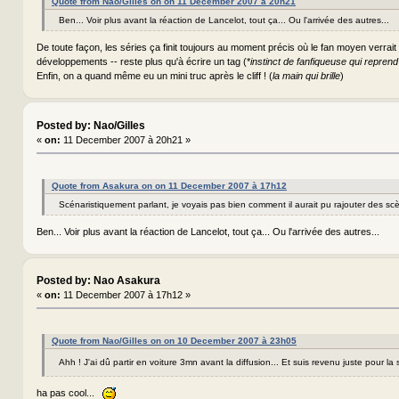
Quote from Nao/Gilles on on 11 December 2007 à 20h21
Ben... Voir plus avant la réaction de Lancelot, tout ça... Ou l'arrivée des autres...
De toute façon, les séries ça finit toujours au moment précis où le fan moyen verrait 
développements -- reste plus qu'à écrire un tag (*
instinct de fanfiqueuse qui repren
Enfin, on a quand même eu un mini truc après le cliff ! (
la main qui brille
)
Posted by: Nao/Gilles
«
on:
11 December 2007 à 20h21 »
Quote from Asakura on on 11 December 2007 à 17h12
Scénaristiquement parlant, je voyais pas bien comment il aurait pu rajouter des sc
Ben... Voir plus avant la réaction de Lancelot, tout ça... Ou l'arrivée des autres...
Posted by: Nao Asakura
«
on:
11 December 2007 à 17h12 »
Quote from Nao/Gilles on on 10 December 2007 à 23h05
Ahh ! J'ai dû partir en voiture 3mn avant la diffusion... Et suis revenu juste pour la
ha pas cool...