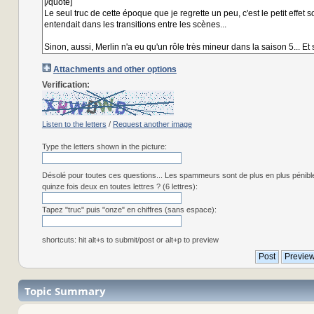
Attachments and other options
Verification:
Listen to the letters
/
Request another image
Type the letters shown in the picture:
Désolé pour toutes ces questions... Les spammeurs sont de plus en plus pénibl
quinze fois deux en toutes lettres ? (6 lettres):
Tapez "truc" puis "onze" en chiffres (sans espace):
shortcuts: hit alt+s to submit/post or alt+p to preview
Topic Summary