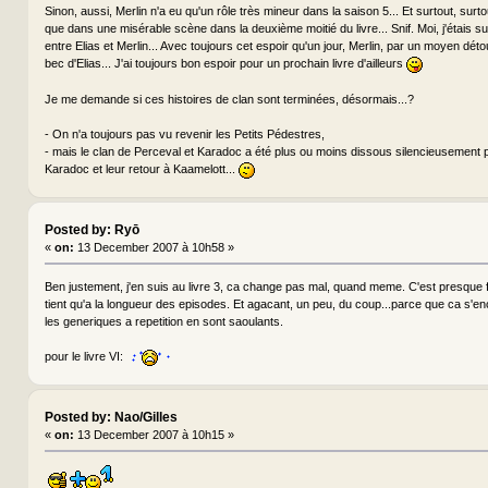
Sinon, aussi, Merlin n'a eu qu'un rôle très mineur dans la saison 5... Et surtout, surtout
que dans une misérable scène dans la deuxième moitié du livre... Snif. Moi, j'étais 
entre Elias et Merlin... Avec toujours cet espoir qu'un jour, Merlin, par un moyen déto
bec d'Elias... J'ai toujours bon espoir pour un prochain livre d'ailleurs
Je me demande si ces histoires de clan sont terminées, désormais...?
- On n'a toujours pas vu revenir les Petits Pédestres,
- mais le clan de Perceval et Karadoc a été plus ou moins dissous silencieusement
Karadoc et leur retour à Kaamelott...
Posted by: Ryō
«
on:
13 December 2007 à 10h58 »
Ben justement, j'en suis au livre 3, ca change pas mal, quand meme. C'est presque fr
tient qu'a la longueur des episodes. Et agacant, un peu, du coup...parce que ca s'en
les generiques a repetition en sont saoulants.
pour le livre VI:
Posted by: Nao/Gilles
«
on:
13 December 2007 à 10h15 »