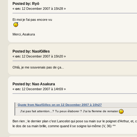
Posted by: Ryō
«
on:
12 December 2007 à 15h28 »
Et moi je l'ai pas encore vu
Merci, Asakura
Posted by: Nao/Gilles
«
on:
12 December 2007 à 15h20 »
Ohlà, je me souvenais pas de ça...
Posted by: Nao Asakura
«
on:
12 December 2007 à 14h59 »
Quote from Nao/Gilles on on 12 December 2007 à 10h27
J'ai pas fait attention...? Tu peux élaborer ? J'ai la flemme de remater
Ben rien ; le dernier plan c'est Lancelot qui pose sa main sur le poignet d'Arthur, et,
le dos de sa main brille, comme quand il se soigne lui-même (V, 36) ^^