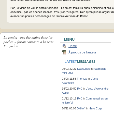
Bon, je viens de voir le dernier épisode... La fin est toujours aussi splendide et hallu
convaincu par les scènes inédites, très (trop ?) légères, bien qu'on puisse arguer d'u
avancer un peu les personnages de Guenièvre voire de Bohort...
Le rendez-vous des mains dans les
MENU
poches ~ forum consacré à la série
Kaamelott.
Home
À propos de l'auteur
LATEST
MESSAGES
09/03 22:27
Nao/Gilles
in
Kaamelott
mini-OST
08/08 11:55
Thomas
in
L'actu
Kaamelott
14/02 20:50
Ryō
in
L'actu d'Alexandre
Astier
01/12 13:18
Ryō
in
Commentaires sur
le livre VI
20/11 08:05
Diditoff
in
Hero Corp