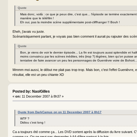
Quote
Mais donc, voilà : ce que je peux dire, c'est que... l'épisode se termine exacteme
manière que le téléfilm !
Eh oui, pas la moindre scène supplémentaire post-cliffhanger !! Bouh !
Eheh, j'avais vu juste.
Scénaristiquement parlant, je voyais pas bien comment il aurait pu rajouter des scè
Quote
Bon, je viens de voir le dernier épisode... La fin est toujours aussi splendide et hal
moins convaincu par les scènes inédites, très (trop ?) légères, bien qu'on puisse a
tentative de faire avancer un peu les personnages de Guenièvre voire de Bohort..
Mmmm moi aussi, le début me plait pas trop trop. Mais bon, c'est l'effet Guenièvre, ell
résultat, elle est un peu chiante XD
Posted by: Nao/Gilles
«
on:
11 December 2007 à 8h37 »
Quote from DarkCamus on on 11 December 2007 à 8h17
WTF ?
Didiou c'est long !
Ca a toujours été comme ça... Les DVD sortent après la diffusion du livre suivant. C'
comme ça. On ne peut pas demander à AA d'être partout à la fois.