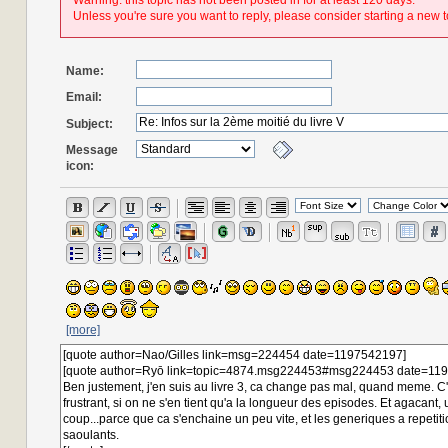
Warning: this topic has not been posted in for at least 120 days.
Unless you're sure you want to reply, please consider starting a new t
Name:
Email:
Subject:
Message
icon:
[more]