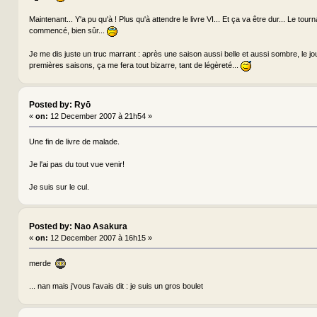
Maintenant... Y'a pu qu'à ! Plus qu'à attendre le livre VI... Et ça va être dur... Le tou
commencé, bien sûr...
Je me dis juste un truc marrant : après une saison aussi belle et aussi sombre, le jou
premières saisons, ça me fera tout bizarre, tant de légèreté...
Posted by: Ryō
«
on:
12 December 2007 à 21h54 »
Une fin de livre de malade.
Je l'ai pas du tout vue venir!
Je suis sur le cul.
Posted by: Nao Asakura
«
on:
12 December 2007 à 16h15 »
merde
... nan mais j'vous l'avais dit : je suis un gros boulet