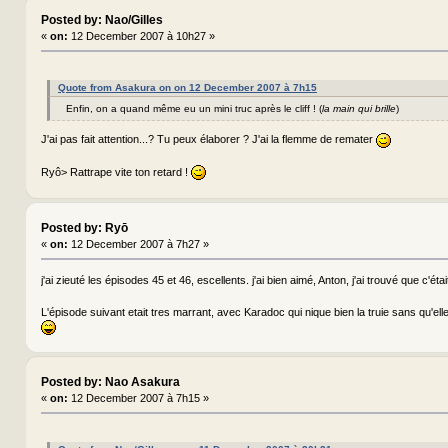
Posted by: Nao/Gilles
«
on:
12 December 2007 à 10h27 »
Quote from Asakura on on 12 December 2007 à 7h15
Enfin, on a quand même eu un mini truc après le cliff ! (
la main qui brille
)
J'ai pas fait attention...? Tu peux élaborer ? J'ai la flemme de remater
Ryô> Rattrape vite ton retard !
Posted by: Ryō
«
on:
12 December 2007 à 7h27 »
j'ai zieuté les épisodes 45 et 46, escellents. j'ai bien aimé, Anton, j'ai trouvé que c'ét
L'épisode suivant etait tres marrant, avec Karadoc qui nique bien la truie sans qu'el
Posted by: Nao Asakura
«
on:
12 December 2007 à 7h15 »