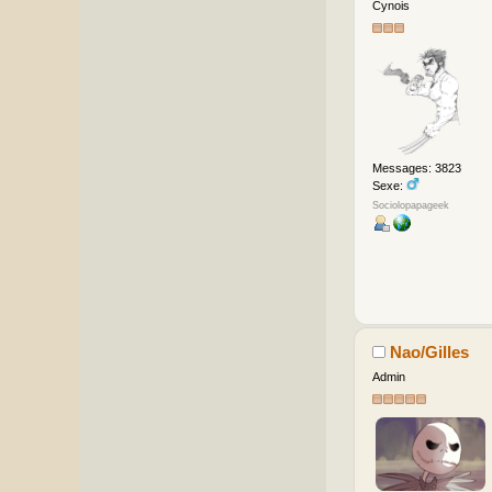
Cynois
Messages: 3823
Sexe:
Sociolopapageek
Nao/Gilles
Admin