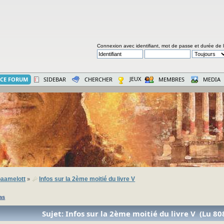
Connexion avec identifiant, mot de passe et durée de 
JEUX
CE FORUM
SIDEBAR
CHERCHER
MEMBRES
MEDIA
aamelott
Infos sur la 2ème moitié du livre V
»
as
Sujet: Infos sur la 2ème moitié du livre V (Lu 80