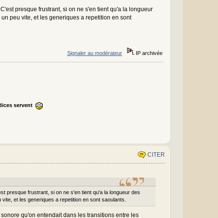
est presque frustrant, si on ne s'en tient qu'a la longueur
n peu vite, et les generiques a repetition en sont
Signaler au modérateur
IP archivée
ndices servent
CITER
t presque frustrant, si on ne s'en tient qu'a la longueur des
ite, et les generiques a repetition en sont saoulants.
t sonore qu'on entendait dans les transitions entre les