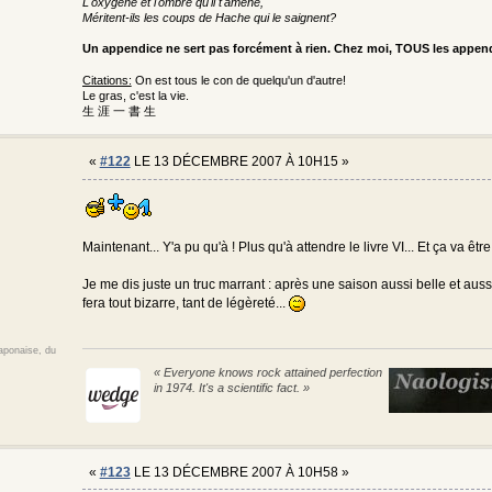
L'oxygène et l'ombre qu'il t'amène,
Méritent-ils les coups de Hache qui le saignent?
Un appendice ne sert pas forcément à rien. Chez moi, TOUS les appe
Citations:
On est tous le con de quelqu'un d'autre!
Le gras, c'est la vie.
生 涯 一 書 生
«
#122
LE 13 DÉCEMBRE 2007 À 10H15 »
Maintenant... Y'a pu qu'à ! Plus qu'à attendre le livre VI... Et ça va ê
Je me dis juste un truc marrant : après une saison aussi belle et auss
fera tout bizarre, tant de légèreté...
japonaise, du
« Everyone knows rock attained perfection
in 1974. It's a scientific fact. »
«
#123
LE 13 DÉCEMBRE 2007 À 10H58 »