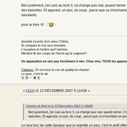
Ben justement, j'en suis au livre 3, ca change pas mal, quand meme. C'
des episodes. Et agacant, un peu, du coup...parce que ca s'enchaine u
saoulants.
pour le livre VI:
Assieds toi près d'un vieux Chêne,
Et compare le à la race humaine,
L'oxygène et l'ombre qu'il t'amène,
Méritent-ils les coups de Hache qui le saignent?
Un appendice ne sert pas forcément à rien. Chez moi, TOUS les appe
Citations:
On est tous le con de quelqu'un d'autre!
Le gras, c'est la vie.
生 涯 一 書 生
«
#124
LE 13 DÉCEMBRE 2007 À 11H36 »
Citation de Ryō le le 13 Décembre 2007 à 10h58
Ben justement, j'en suis au livre 3, ca change pas mal, quand meme. C'es
episodes. Et agacant, un peu, du coup...parce que ca s'enchaine un peu v
Le seul truc de cette époque que je regrette un peu, c'est le petit effe