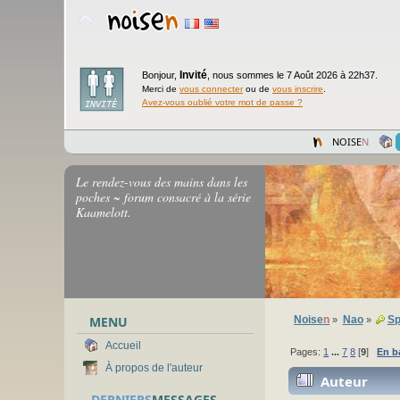
Invité
Bonjour,
,
nous sommes le 7 Août 2026 à 22h37.
Merci de
vous connecter
ou de
vous inscrire
.
Avez-vous oublié votre mot de passe ?
NOISE
N
Le rendez-vous des mains dans les
poches ~ forum consacré à la série
Kaamelott.
MENU
Noise
n
Nao
Sp
»
»
Accueil
Pages:
1
...
7
8
[
9
]
En b
À propos de l'auteur
Auteur
DERNIERS
MESSAGES