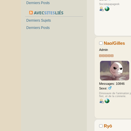
Derniers Posts
Sociolopapageek
AVEC
SITES
LIÉS
Derniers Sujets
Derniers Posts
Nao/Gilles
Admin
Messages: 10846
Sexe:
Dinosaure de l'animation 
Net, et de la connerie.
Ryō