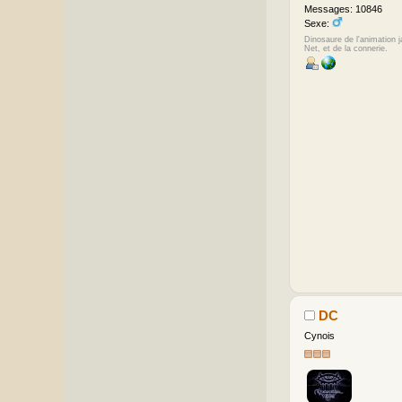
Messages: 10846
Sexe:
Dinosaure de l'animation 
Net, et de la connerie.
DC
Cynois