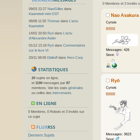
0 Membres et 3 Invités s
09/03 22:27
Nao/Gilles
dans
Kaamelott mini-OST
Nao Asakura
08/08 11:55
Thomas
dans
L'actu
Cynois
Kaamelott
14/02 20:50
Ryō
dans
L'actu
d'Alexandre Astier
01/12 13:18
Ryō
dans
Commentaires
Messages: 426
sur le livre VI
Sexe:
20/11 08:05
Diditoff
dans
Hero Corp
..... {*}
STATISTIQUES
20
sujets en ligne,
Ryō
et
1190
messages par
87
Cynois
membres. Voir les stats
générales
ou celles des
intervenants
.
EN LIGNE
0 Membres, 0 Robots et 3 Invités sur
ce sujet
FLUX
RSS
Messages: 3823
Derniers Sujets
Sexe: