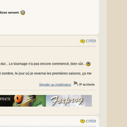
ndices servent
CITER
tre dur... Le tournage n'a pas encore commencé, bien sûr...
i sombre, le jour où je reverrai les premières saisons, ça me
Signaler au modérateur
IP archivée
CITER