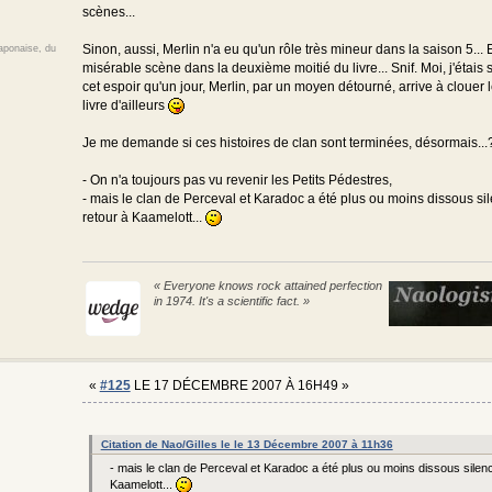
scènes...
Sinon, aussi, Merlin n'a eu qu'un rôle très mineur dans la saison 5... E
japonaise, du
misérable scène dans la deuxième moitié du livre... Snif. Moi, j'étais 
cet espoir qu'un jour, Merlin, par un moyen détourné, arrive à clouer l
livre d'ailleurs
Je me demande si ces histoires de clan sont terminées, désormais...
- On n'a toujours pas vu revenir les Petits Pédestres,
- mais le clan de Perceval et Karadoc a été plus ou moins dissous s
retour à Kaamelott...
« Everyone knows rock attained perfection
in 1974. It's a scientific fact. »
«
#125
LE 17 DÉCEMBRE 2007 À 16H49 »
Citation de Nao/Gilles le le 13 Décembre 2007 à 11h36
- mais le clan de Perceval et Karadoc a été plus ou moins dissous sile
Kaamelott...