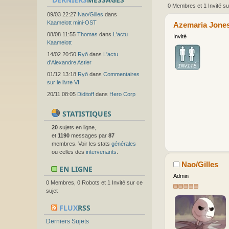
0 Membres et 1 Invité su
09/03 22:27
Nao/Gilles
dans
Kaamelott mini-OST
Azemaria Jone
08/08 11:55
Thomas
dans
L'actu
Invité
Kaamelott
14/02 20:50
Ryō
dans
L'actu
d'Alexandre Astier
01/12 13:18
Ryō
dans
Commentaires
sur le livre VI
20/11 08:05
Diditoff
dans
Hero Corp
STATISTIQUES
20
sujets en ligne,
et
1190
messages par
87
membres. Voir les stats
générales
ou celles des
intervenants
.
Nao/Gilles
EN LIGNE
Admin
0 Membres, 0 Robots et 1 Invité sur ce
sujet
FLUX
RSS
Derniers Sujets