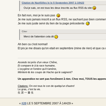
Citation de Nao/Gilles le le 5 Septembre 2007 à 10h22
Oui je sais, on est tous les deux inscrits au flux RSS du site
En fait non, moi je le suis pas
Je me suis jamais inscrit a un flux RSS, ne sachant pas bien commen
Je me suis juste servi du lien de la page précedente
Citer
Merci de l'attention cela dit
Ah ben ca c'est normal!
Et pis je me disais qu'on etait en septembre (mine de rien) et que ca d
Assieds toi près d'un vieux Chêne,
Et compare le à la race humaine,
L'oxygène et l'ombre qu'il t'amène,
Méritent-ils les coups de Hache qui le saignent?
Un appendice ne sert pas forcément à rien. Chez moi, TOUS les appe
Citations:
On est tous le con de quelqu'un d'autre!
Le gras, c'est la vie.
生 涯 一 書 生
«
#20
LE 5 SEPTEMBRE 2007 À 14H29 »