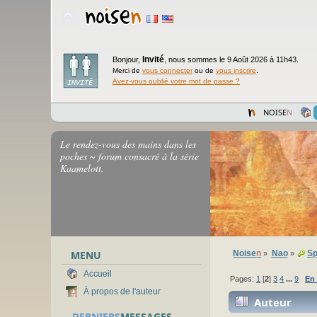
Invité
Bonjour,
,
nous sommes le 9 Août 2026 à 11h43.
Merci de
vous connecter
ou de
vous inscrire
.
Avez-vous oublié votre mot de passe ?
NOISE
N
Le rendez-vous des mains dans les
poches ~ forum consacré à la série
Kaamelott.
MENU
Noise
n
Nao
Sp
»
»
Accueil
Pages:
1
[
2
]
3
4
...
9
En
À propos de l'auteur
Auteur
DERNIERS
MESSAGES