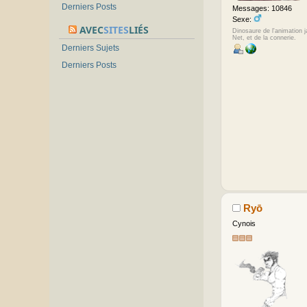
Derniers Posts
Messages: 10846
Sexe:
AVEC
SITES
LIÉS
Dinosaure de l'animation 
Net, et de la connerie.
Derniers Sujets
Derniers Posts
Ryō
Cynois