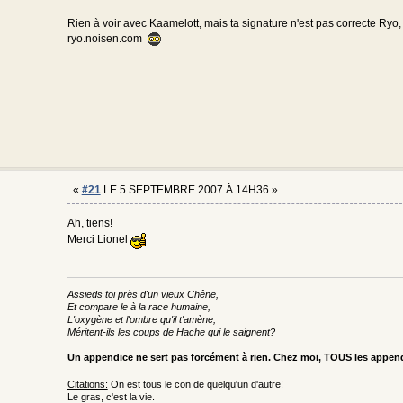
Rien à voir avec Kaamelott, mais ta signature n'est pas correcte Ryo,
ryo.noisen.com
«
#21
LE 5 SEPTEMBRE 2007 À 14H36 »
Ah, tiens!
Merci Lionel
Assieds toi près d'un vieux Chêne,
Et compare le à la race humaine,
L'oxygène et l'ombre qu'il t'amène,
Méritent-ils les coups de Hache qui le saignent?
Un appendice ne sert pas forcément à rien. Chez moi, TOUS les appe
Citations:
On est tous le con de quelqu'un d'autre!
Le gras, c'est la vie.