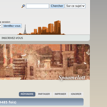
la session
INSCRIVEZ-VOUS
Spaamelott
RÉPONDRE
PARTAGER
IMPRIMER
IGNORER
9485 fois)