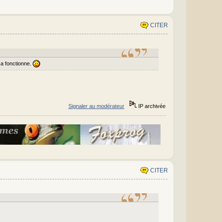
CITER
ca fonctionne.
Signaler au modérateur
IP archivée
CITER