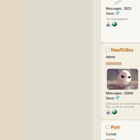
Messages: 3823
Sexe:
Sociolopapageek
Nao/Gilles
Admin
Messages: 10846
Sexe:
Dinosaure de l'animation 
Net, et de la connerie.
Ryō
Cynois