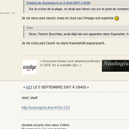
Citation de Azemaria le le 4 Août 2007 à 0h46
Sur la scène de la plage, on dirait que Venec est sur le point de remettre
japonaise, du
Je ne veux pas savoir, mais en tout cas l'image est superbe
Citer
Sinon, Patrick Bouchitey avait déjà fait une apparition dans Kaamelott, il 
Je ne crois pas l'avoir vu dans Kaamelott auparavant...
« Everyone knows rock attained perfection
in 1974. It's a scientific fact. »
«
#17
LE 5 SEPTEMBRE 2007 À 10H03 »
chef, chef!
http://onenagros.free.fr/?p=123
Assieds toi près d'un vieux Chêne,
Et compare le à la race humaine,