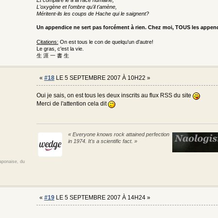
L'oxygène et l'ombre qu'il t'amène,
Méritent-ils les coups de Hache qui le saignent?
Un appendice ne sert pas forcément à rien. Chez moi, TOUS les appe
Citations:
On est tous le con de quelqu'un d'autre!
Le gras, c'est la vie.
生 涯 一 書 生
«
#18
LE 5 SEPTEMBRE 2007 À 10H22 »
Oui je sais, on est tous les deux inscrits au flux RSS du site
Merci de l'attention cela dit
« Everyone knows rock attained perfection
in 1974. It's a scientific fact. »
japonaise, du
«
#19
LE 5 SEPTEMBRE 2007 À 14H24 »