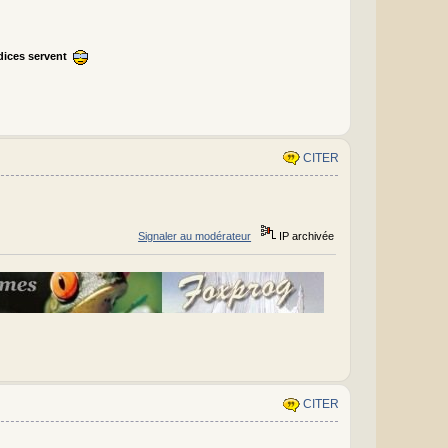
ndices servent
CITER
Signaler au modérateur
IP archivée
CITER