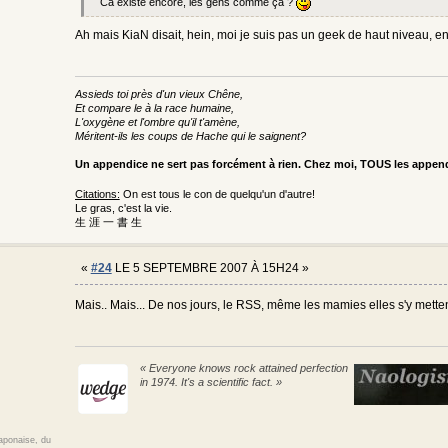
Ca existe encore, les gens comme ça ?
Ah mais KiaN disait, hein, moi je suis pas un geek de haut niveau, e
Assieds toi près d'un vieux Chêne,
Et compare le à la race humaine,
L'oxygène et l'ombre qu'il t'amène,
Méritent-ils les coups de Hache qui le saignent?
Un appendice ne sert pas forcément à rien. Chez moi, TOUS les appe
Citations:
On est tous le con de quelqu'un d'autre!
Le gras, c'est la vie.
生 涯 一 書 生
«
#24
LE 5 SEPTEMBRE 2007 À 15H24 »
Mais.. Mais... De nos jours, le RSS, même les mamies elles s'y metten
« Everyone knows rock attained perfection
in 1974. It's a scientific fact. »
japonaise, du