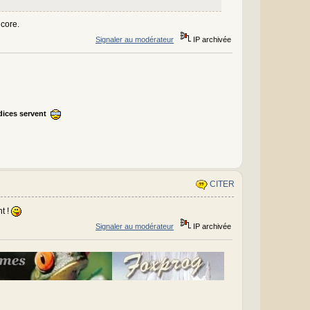
ncore.
Signaler au modérateur
IP archivée
ndices servent
CITER
t !
Signaler au modérateur
IP archivée