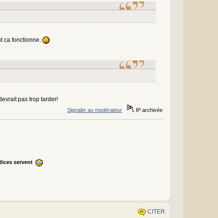
t ca fonctionne.
evrait pas trop tarder!
Signaler au modérateur
IP archivée
ndices servent
CITER