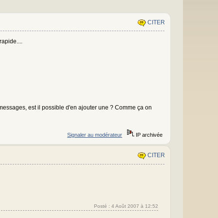
CITER
apide....
es messages, est il possible d'en ajouter une ? Comme ça on
Signaler au modérateur
IP archivée
CITER
Posté : 4 Août 2007 à 12:52