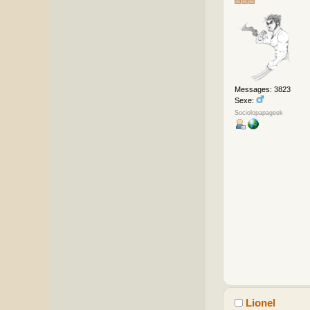
Messages: 3823
Sexe:
Sociolopapageek
Lionel