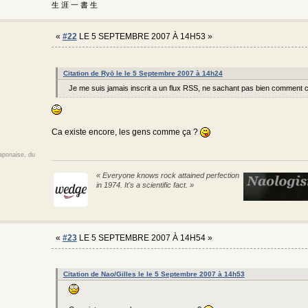
生 涯 一 書 生
«
#22
LE 5 SEPTEMBRE 2007 À 14H53 »
Citation de Ryō le le 5 Septembre 2007 à 14h24
Je me suis jamais inscrit a un flux RSS, ne sachant pas bien comment 
Ca existe encore, les gens comme ça ?
japonaise, du
« Everyone knows rock attained perfection
in 1974. It's a scientific fact. »
«
#23
LE 5 SEPTEMBRE 2007 À 14H54 »
Citation de Nao/Gilles le le 5 Septembre 2007 à 14h53