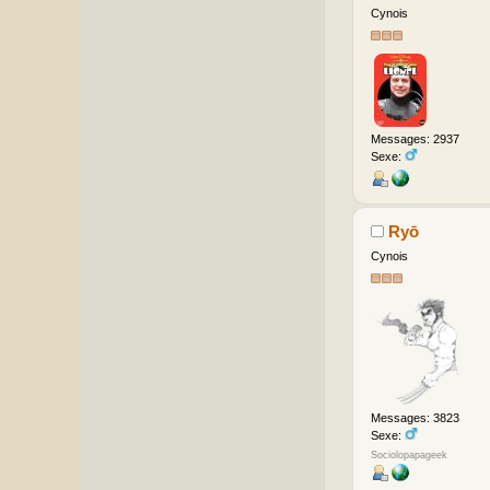
Cynois
Messages: 2937
Sexe:
Ryō
Cynois
Messages: 3823
Sexe:
Sociolopapageek