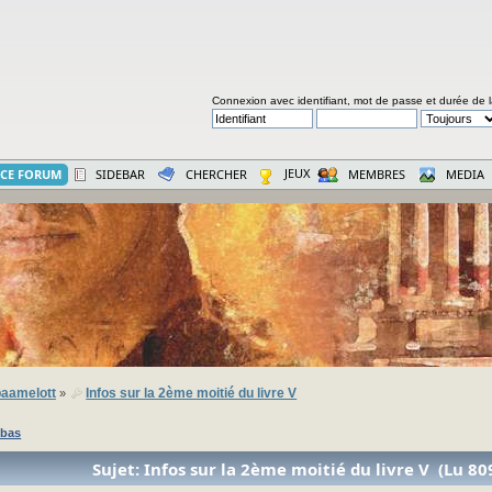
Connexion avec identifiant, mot de passe et durée de 
JEUX
CE FORUM
SIDEBAR
CHERCHER
MEMBRES
MEDIA
aamelott
Infos sur la 2ème moitié du livre V
»
 bas
Sujet: Infos sur la 2ème moitié du livre V (Lu 80