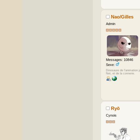
Nao/Gilles
Admin
Messages: 10846
Sexe:
Dinosaure de l'animation 
Net, et de la connerie.
Ryō
Cynois