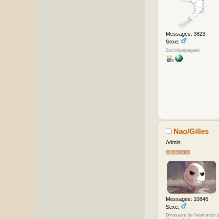
Messages: 3823
Sexe:
Sociolopapageek
Nao/Gilles
Admin
Messages: 10846
Sexe:
Dinosaure de l'animation 