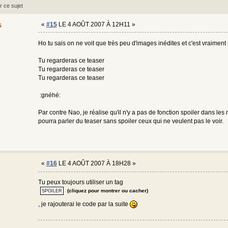
r ce sujet
s
«
#15
LE 4 AOÛT 2007 À 12H11 »
Ho tu sais on ne voit que très peu d'images inédites et c'est vraiment r
Tu regarderas ce teaser
Tu regarderas ce teaser
Tu regarderas ce teaser
:gnéhé:
Par contre Nao, je réalise qu'il n'y a pas de fonction spoiler dans l
pourra parler du teaser sans spoiler ceux qui ne veulent pas le voir.
«
#16
LE 4 AOÛT 2007 À 18H28 »
Tu peux toujours utiliser un tag
(cliquez pour montrer ou cacher)
, je rajouterai le code par la suite