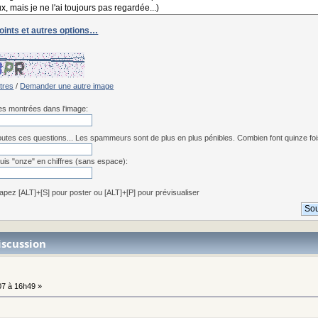
joints et autres options…
:
ttres
/
Demander une autre image
res montrées dans l'image:
utes ces questions... Les spammeurs sont de plus en plus pénibles. Combien font quinze fois 
uis "onze" en chiffres (sans espace):
apez [ALT]+[S] pour poster ou [ALT]+[P] pour prévisualiser
iscussion
7 à 16h49 »