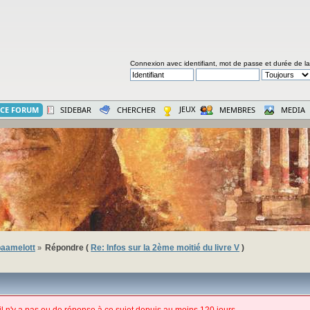
Connexion avec identifiant, mot de passe et durée de l
JEUX
CE FORUM
SIDEBAR
CHERCHER
MEMBRES
MEDIA
aamelott
Répondre (
Re: Infos sur la 2ème moitié du livre V
)
»