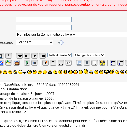
 il n'y a pas eu de réponse à ce sujet depuis au moins 120 jours.
ue vous ne soyez sûr de vouloir répondre, pensez éventuellement à créer un nouve
message: