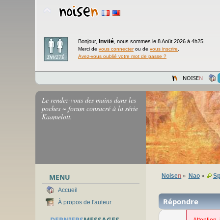
Invité
Bonjour,
,
nous sommes le 8 Août 2026 à 4h25.
Merci de
vous connecter
ou de
vous inscrire
.
Avez-vous oublié votre mot de passe ?
NOISE
N
Le rendez-vous des mains dans les
poches ~ forum consacré à la série
Kaamelott.
MENU
Noise
n
Nao
Sp
»
»
Accueil
Répondre
À propos de l'auteur
DERNIERS
MESSAGES