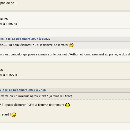
pas de ça...
akura
7 à 14h59 »
lles le le 12 Décembre 2007 à 10h27
ntion...? Tu peux élaborer ? J'ai la flemme de remater
lan c'est Lancelot qui pose sa main sur le poignet d'Arthur, et, contrairement au prime, le dos
es
7 à 10h27 »
a le le 12 Décembre 2007 à 7h15
même eu un mini truc après le cliff ! (
la main qui brille
)
...? Tu peux élaborer ? J'ai la flemme de remater
 retard !