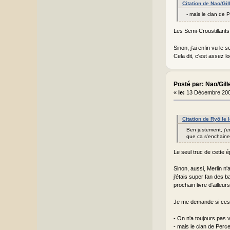
Citation de Nao/Gi
- mais le clan de 
Les Semi-Croustillants
Sinon, j'ai enfin vu le 
Cela dit, c'est assez l
Posté par: Nao/Gill
«
le:
13 Décembre 200
Citation de Ryō le
Ben justement, j'e
que ca s'enchaine 
Le seul truc de cette é
Sinon, aussi, Merlin n'
j'étais super fan des b
prochain livre d'ailleur
Je me demande si ces h
- On n'a toujours pas v
- mais le clan de Perc