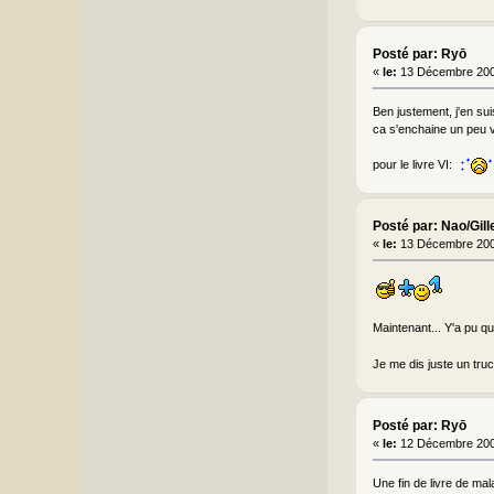
Posté par: Ryō
«
le:
13 Décembre 200
Ben justement, j'en su
ca s'enchaine un peu vi
pour le livre VI:
Posté par: Nao/Gill
«
le:
13 Décembre 200
Maintenant... Y'a pu qu
Je me dis juste un truc
Posté par: Ryō
«
le:
12 Décembre 200
Une fin de livre de mal