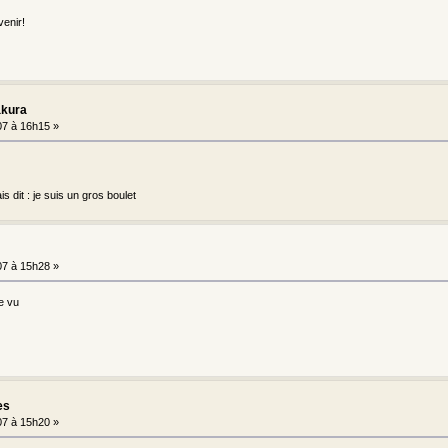
venir!
akura
7 à 16h15 »
is dit : je suis un gros boulet
7 à 15h28 »
re vu
es
7 à 15h20 »