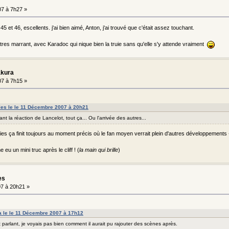
7 à 7h27 »
 45 et 46, escellents. j'ai bien aimé, Anton, j'ai trouvé que c'était assez touchant.
 tres marrant, avec Karadoc qui nique bien la truie sans qu'elle s'y attende vraiment
akura
7 à 7h15 »
lles le le 11 Décembre 2007 à 20h21
ant la réaction de Lancelot, tout ça... Ou l'arrivée des autres...
ies ça finit toujours au moment précis où le fan moyen verrait plein d'autres développements --
eu un mini truc après le cliff ! (
la main qui brille
)
es
7 à 20h21 »
a le le 11 Décembre 2007 à 17h12
parlant, je voyais pas bien comment il aurait pu rajouter des scènes après.