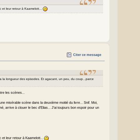
 et leur retour à Kaamelott...
Citer ce message
u'a la longueur des episodes. Et agacant, un peu, du coup...parce
tre les scènes...
s une misérable scène dans la deuxième moitié du livre... Snif. Moi,
é, arrive à clouer le bec d'Elias... J'ai toujours bon espoir pour un
et leur retour à Kaamelott...