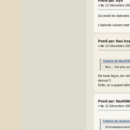
Posté par: Ryō
«
le:
12 Décembre 200
j'ai zieuté les épisodes
L'épisode suivant etait
Posté par: Nao As
«
le:
12 Décembre 200
Citation de Nao/Gi
Ben... Voir plus av
De toute façon, les sér
dessus
*)
Enfin, on a quand même 
Posté par: Nao/Gill
«
le:
11 Décembre 200
Citation de Asakur
Scénaristiquement 