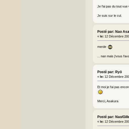
Je l'ai pas du tout vue 
Je suis sur le cul.
Posté par: Nao As
«
le:
12 Décembre 200
merde
... nan mais j'vous l'ava
Posté par: Ryō
«
le:
12 Décembre 200
Et moi je l'ai pas enco
Merci, Asakura
Posté par: Nao/Gill
«
le:
12 Décembre 200