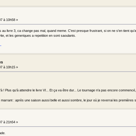
7 à 10h58 »
is au livre 3, ca change pas mal, quand meme. C'est presque frustrant, si on ne s'en tient qu
te, et les generiques a repetition en sont saoulants.
es
7 à 10h15 »
'à ! Plus qu'à attendre le livre VI... Et ça va être dur... Le tournage n'a pas encore commencé,
 marrant : après une saison aussi belle et aussi sombre, le jour où je reverrai les premières s
7 à 21h54 »
ade.