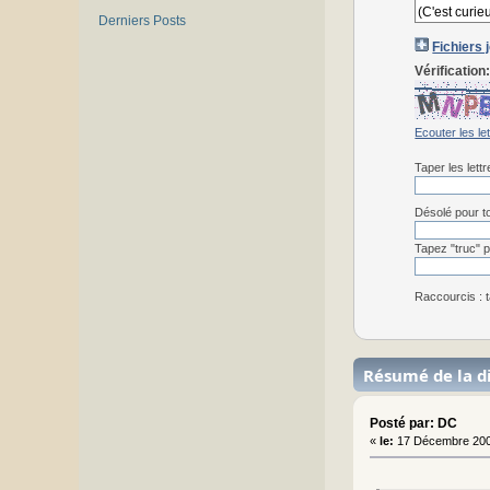
Derniers Posts
Fichiers 
Vérification
Ecouter les le
Taper les lett
Désolé pour to
Tapez "truc" p
Raccourcis : t
Résumé de la d
Posté par: DC
«
le:
17 Décembre 200