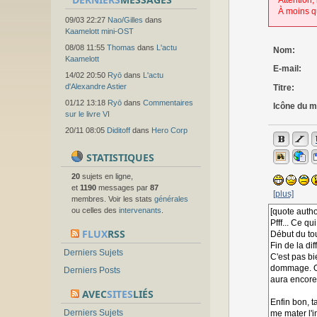
Attention,
À moins q
09/03 22:27
Nao/Gilles
dans
Kaamelott mini-OST
08/08 11:55
Thomas
dans
L'actu
Nom:
Kaamelott
E-mail:
14/02 20:50
Ryō
dans
L'actu
d'Alexandre Astier
Titre:
01/12 13:18
Ryō
dans
Commentaires
Icône du 
sur le livre VI
20/11 08:05
Diditoff
dans
Hero Corp
STATISTIQUES
20
sujets en ligne,
et
1190
messages par
87
[plus]
membres. Voir les stats
générales
ou celles des
intervenants
.
FLUX
RSS
Derniers Sujets
Derniers Posts
AVEC
SITES
LIÉS
Derniers Sujets