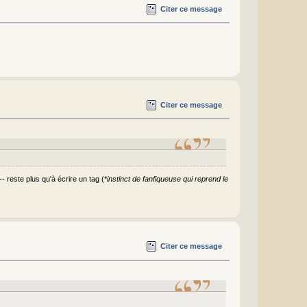
Citer ce message
Citer ce message
 reste plus qu'à écrire un tag (*
instinct de fanfiqueuse qui reprend le
Citer ce message