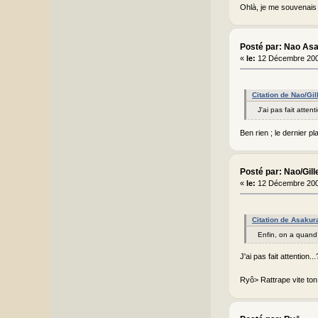
Ohlà, je me souvenais 
Posté par: Nao As
«
le:
12 Décembre 200
Citation de Nao/Gi
J'ai pas fait atte
Ben rien ; le dernier p
Posté par: Nao/Gill
«
le:
12 Décembre 200
Citation de Asakur
Enfin, on a quand 
J'ai pas fait attention
Ryô> Rattrape vite ton