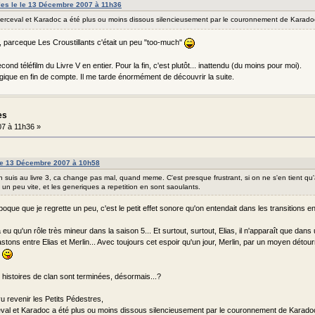
lles le le 13 Décembre 2007 à 11h36
Perceval et Karadoc a été plus ou moins dissous silencieusement par le couronnement de Karadoc
, parceque Les Croustillants c'était un peu "too-much"
second téléfilm du Livre V en entier. Pour la fin, c'est plutôt... inattendu (du moins pour moi).
ogique en fin de compte. Il me tarde énormément de découvrir la suite.
es
7 à 11h36 »
 le 13 Décembre 2007 à 10h58
n suis au livre 3, ca change pas mal, quand meme. C'est presque frustrant, si on ne s'en tient q
un peu vite, et les generiques a repetition en sont saoulants.
poque que je regrette un peu, c'est le petit effet sonore qu'on entendait dans les transitions en
a eu qu'un rôle très mineur dans la saison 5... Et surtout, surtout, Elias, il n'apparaît que dan
astons entre Elias et Merlin... Avec toujours cet espoir qu'un jour, Merlin, par un moyen détourn
s
istoires de clan sont terminées, désormais...?
u revenir les Petits Pédestres,
eval et Karadoc a été plus ou moins dissous silencieusement par le couronnement de Karadoc 