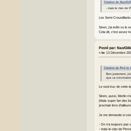
Citation de Nao/Gi
- mais le clan de 
Les Semi-Croustillants
Sinon, j'ai enfin vu le 
Cela dit, c'est assez l
Posté par: Nao/Gill
«
le:
13 Décembre 200
Citation de Ryō le
Ben justement, j'e
que ca s'enchaine 
Le seul truc de cette é
Sinon, aussi, Merlin n'
j'étais super fan des b
prochain livre d'ailleur
Je me demande si ces h
- On n'a toujours pas v
- mais le clan de Perc