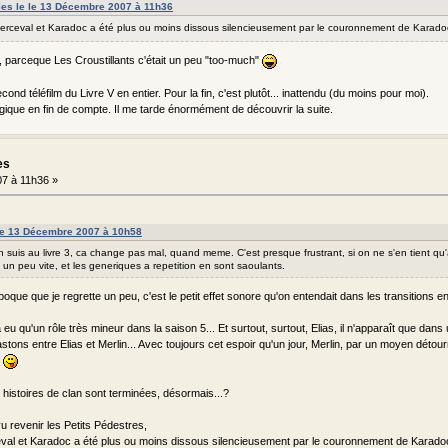
lles le le 13 Décembre 2007 à 11h36
Perceval et Karadoc a été plus ou moins dissous silencieusement par le couronnement de Karadoc
, parceque Les Croustillants c'était un peu "too-much"
second téléfilm du Livre V en entier. Pour la fin, c'est plutôt... inattendu (du moins pour moi).
ogique en fin de compte. Il me tarde énormément de découvrir la suite.
es
7 à 11h36 »
 le 13 Décembre 2007 à 10h58
n suis au livre 3, ca change pas mal, quand meme. C'est presque frustrant, si on ne s'en tient q
un peu vite, et les generiques a repetition en sont saoulants.
poque que je regrette un peu, c'est le petit effet sonore qu'on entendait dans les transitions en
a eu qu'un rôle très mineur dans la saison 5... Et surtout, surtout, Elias, il n'apparaît que dan
astons entre Elias et Merlin... Avec toujours cet espoir qu'un jour, Merlin, par un moyen détourn
s
istoires de clan sont terminées, désormais...?
u revenir les Petits Pédestres,
eval et Karadoc a été plus ou moins dissous silencieusement par le couronnement de Karadoc 