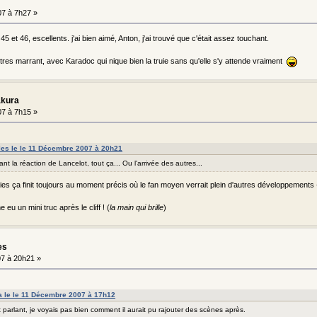
7 à 7h27 »
 45 et 46, escellents. j'ai bien aimé, Anton, j'ai trouvé que c'était assez touchant.
 tres marrant, avec Karadoc qui nique bien la truie sans qu'elle s'y attende vraiment
akura
7 à 7h15 »
lles le le 11 Décembre 2007 à 20h21
ant la réaction de Lancelot, tout ça... Ou l'arrivée des autres...
ies ça finit toujours au moment précis où le fan moyen verrait plein d'autres développements --
eu un mini truc après le cliff ! (
la main qui brille
)
es
7 à 20h21 »
a le le 11 Décembre 2007 à 17h12
parlant, je voyais pas bien comment il aurait pu rajouter des scènes après.