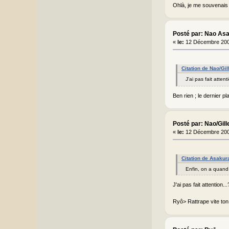
Ohlà, je me souvenais 
Posté par: Nao As
«
le:
12 Décembre 200
Citation de Nao/Gi
J'ai pas fait atte
Ben rien ; le dernier p
Posté par: Nao/Gill
«
le:
12 Décembre 200
Citation de Asakur
Enfin, on a quand 
J'ai pas fait attention
Ryô> Rattrape vite ton