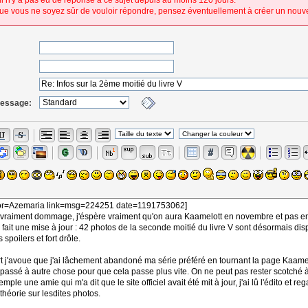
 il n'y a pas eu de réponse à ce sujet depuis au moins 120 jours.
ue vous ne soyez sûr de vouloir répondre, pensez éventuellement à créer un nouve
message: