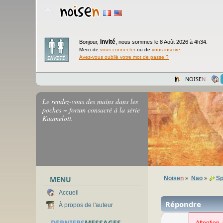
Invité
Bonjour,
,
nous sommes le 8 Août 2026 à 4h34.
Merci de
vous connecter
ou de
vous inscrire
.
Avez-vous oublié votre mot de passe ?
NOISE
N
Le rendez-vous des mains dans les
poches ~ forum consacré à la série
Kaamelott.
MENU
Noise
n
Nao
Sp
»
»
Accueil
Répondre
À propos de l'auteur
DERNIERS
MESSAGES