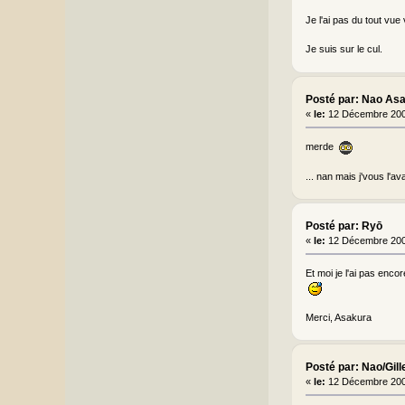
Je l'ai pas du tout vue 
Je suis sur le cul.
Posté par: Nao As
«
le:
12 Décembre 200
merde
... nan mais j'vous l'ava
Posté par: Ryō
«
le:
12 Décembre 200
Et moi je l'ai pas enco
Merci, Asakura
Posté par: Nao/Gill
«
le:
12 Décembre 200