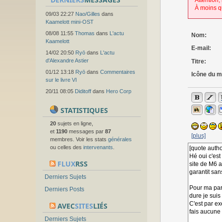
Attention,
À moins q
09/03 22:27
Nao/Gilles
dans
Kaamelott mini-OST
08/08 11:55
Thomas
dans
L'actu
Nom:
Kaamelott
E-mail:
14/02 20:50
Ryō
dans
L'actu
d'Alexandre Astier
Titre:
01/12 13:18
Ryō
dans
Commentaires
Icône du 
sur le livre VI
20/11 08:05
Diditoff
dans
Hero Corp
STATISTIQUES
20
sujets en ligne,
et
1190
messages par
87
[plus]
membres. Voir les stats
générales
ou celles des
intervenants
.
FLUX
RSS
Derniers Sujets
Derniers Posts
AVEC
SITES
LIÉS
Derniers Sujets