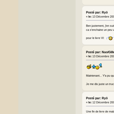
Posté par: Ryō
«
le:
13 Décembre 200
Ben justement, j'en su
ca s'enchaine un peu vi
pour le livre VI:
Posté par: Nao/Gill
«
le:
13 Décembre 200
Maintenant... Y'a pu qu
Je me dis juste un truc
Posté par: Ryō
«
le:
12 Décembre 200
Une fin de livre de mal