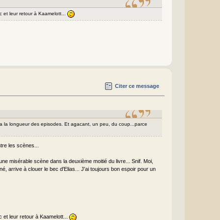
 et leur retour à Kaamelott...
Citer ce message
u'a la longueur des episodes. Et agacant, un peu, du coup...parce
tre les scènes...
s une misérable scène dans la deuxième moitié du livre... Snif. Moi,
é, arrive à clouer le bec d'Elias... J'ai toujours bon espoir pour un
et leur retour à Kaamelott...