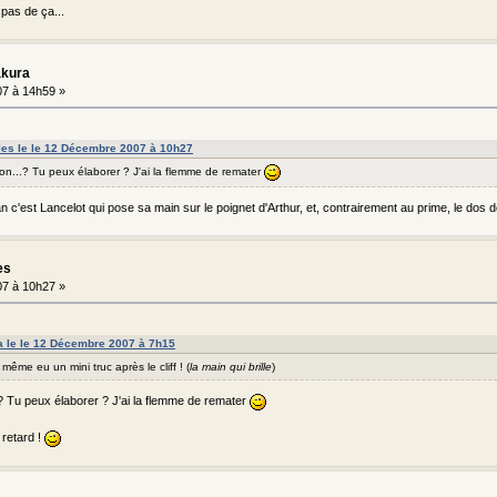
pas de ça...
akura
7 à 14h59 »
lles le le 12 Décembre 2007 à 10h27
ntion...? Tu peux élaborer ? J'ai la flemme de remater
lan c'est Lancelot qui pose sa main sur le poignet d'Arthur, et, contrairement au prime, le dos
es
7 à 10h27 »
a le le 12 Décembre 2007 à 7h15
même eu un mini truc après le cliff ! (
la main qui brille
)
...? Tu peux élaborer ? J'ai la flemme de remater
 retard !