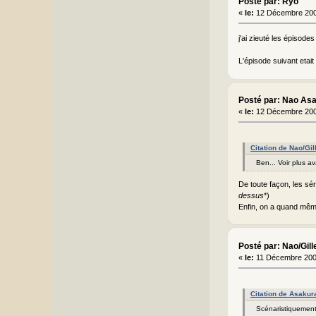
Posté par: Ryō
«
le:
12 Décembre 200
j'ai zieuté les épisodes
L'épisode suivant etait
Posté par: Nao As
«
le:
12 Décembre 200
Citation de Nao/Gi
Ben... Voir plus av
De toute façon, les sér
dessus
*)
Enfin, on a quand même 
Posté par: Nao/Gill
«
le:
11 Décembre 200
Citation de Asakur
Scénaristiquement 