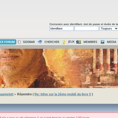
Connexion avec identifiant, mot de passe et durée de l
JEUX
CE FORUM
SIDEBAR
CHERCHER
MEMBRES
MEDIA
aamelott
Répondre (
Re: Infos sur la 2ème moitié du livre V
)
»