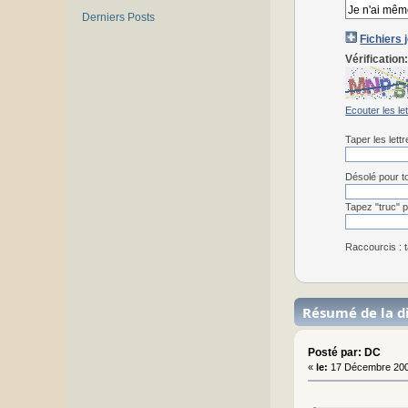
Derniers Posts
Fichiers 
Vérification
Ecouter les le
Taper les lett
Désolé pour to
Tapez "truc" p
Raccourcis : t
Résumé de la d
Posté par: DC
«
le:
17 Décembre 200