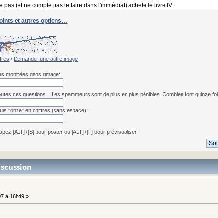
joints et autres options…
:
ttres
/
Demander une autre image
res montrées dans l'image:
utes ces questions... Les spammeurs sont de plus en plus pénibles. Combien font quinze fois 
uis "onze" en chiffres (sans espace):
apez [ALT]+[S] pour poster ou [ALT]+[P] pour prévisualiser
iscussion
7 à 16h49 »