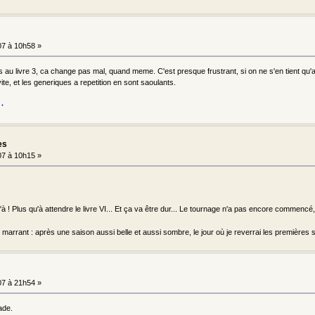
7 à 10h58 »
is au livre 3, ca change pas mal, quand meme. C'est presque frustrant, si on ne s'en tient qu
te, et les generiques a repetition en sont saoulants.
es
7 à 10h15 »
'à ! Plus qu'à attendre le livre VI... Et ça va être dur... Le tournage n'a pas encore commencé,
 marrant : après une saison aussi belle et aussi sombre, le jour où je reverrai les premières s
7 à 21h54 »
ade.