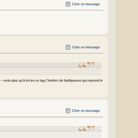
Citer ce message
Citer ce message
 reste plus qu'à écrire un tag (*
instinct de fanfiqueuse qui reprend le
Citer ce message