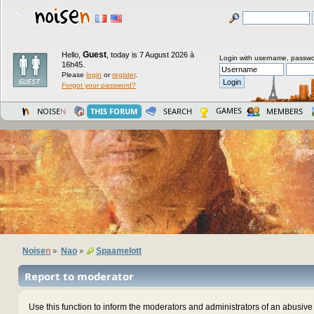
Guest
Hello,
,
today is 7 August 2026 à
Login with username, passwo
16h45.
Please
login
or
register
.
Forgot your password?
GAMES
NOISE
N
THIS FORUM
SEARCH
MEMBERS
Noise
n
Nao
Spaamelott
»
»
Report to moderator
Use this function to inform the moderators and administrators of an abusiv