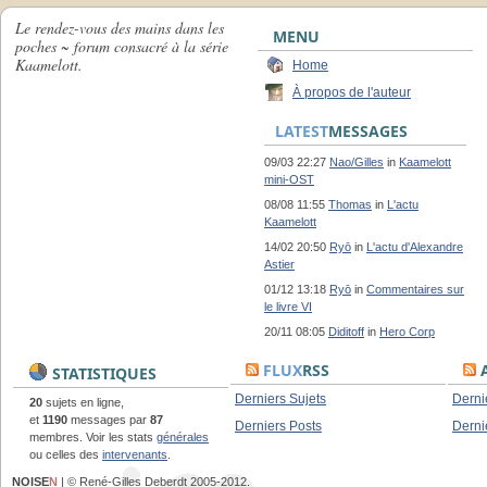
Le rendez-vous des mains dans les
MENU
poches ~ forum consacré à la série
Kaamelott.
Home
À propos de l'auteur
LATEST
MESSAGES
09/03 22:27
Nao/Gilles
in
Kaamelott
mini-OST
08/08 11:55
Thomas
in
L'actu
Kaamelott
14/02 20:50
Ryō
in
L'actu d'Alexandre
Astier
01/12 13:18
Ryō
in
Commentaires sur
le livre VI
20/11 08:05
Diditoff
in
Hero Corp
FLUX
RSS
A
STATISTIQUES
Derniers Sujets
Derni
20
sujets en ligne,
et
1190
messages par
87
Derniers Posts
Derni
membres. Voir les stats
générales
ou celles des
intervenants
.
NOISE
N
| © René-Gilles Deberdt 2005-2012.