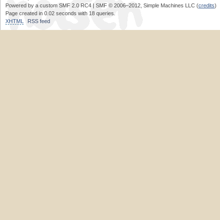
Powered by a custom SMF 2.0 RC4 | SMF © 2006–2012, Simple Machines LLC (
credits
)
Page created in 0.02 seconds with 18 queries.
XHTML
RSS feed