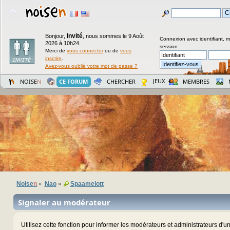
Invité
Bonjour,
,
nous sommes le 9 Août
Connexion avec identifiant, 
2026 à 10h24.
session
Merci de
vous connecter
ou de
vous
inscrire
.
Avez-vous oublié votre mot de passe ?
JEUX
NOISE
N
CE FORUM
CHERCHER
MEMBRES
Noise
n
Nao
Spaamelott
»
»
Signaler au modérateur
Utilisez cette fonction pour informer les modérateurs et administrateurs d'