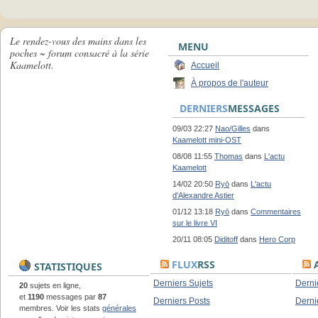
Le rendez-vous des mains dans les
MENU
poches ~ forum consacré à la série
Kaamelott.
Accueil
À propos de l'auteur
DERNIERS
MESSAGES
09/03 22:27
Nao/Gilles
dans
Kaamelott mini-OST
08/08 11:55
Thomas
dans
L'actu
Kaamelott
14/02 20:50
Ryō
dans
L'actu
d'Alexandre Astier
01/12 13:18
Ryō
dans
Commentaires
sur le livre VI
20/11 08:05
Diditoff
dans
Hero Corp
FLUX
RSS
A
STATISTIQUES
Derniers Sujets
Derni
20
sujets en ligne,
et
1190
messages par
87
Derniers Posts
Derni
membres. Voir les stats
générales