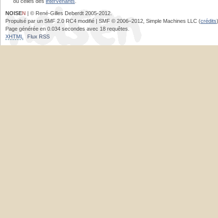
ou celles des
intervenants
.
NOISE
N
| © René-Gilles Deberdt 2005-2012.
Propulsé par un SMF 2.0 RC4 modifié | SMF © 2006–2012, Simple Machines LLC (
crédits
Page générée en 0.034 secondes avec 18 requêtes.
XHTML
Flux RSS