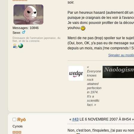
soir.
Par un heureux hasard (autrement dit u
puisque je craignais de les voir à l'avance)
Je vais donc pouvoir profiter de la décou
youhou
Messages: 10846
Sexe:
Merci de ne pas (trop) spoiler sur le sujet
Dinosaure de l'animation japonaise, du
Net, et de la connerie.
(Oui, bon, OK, y'a pas eu de message su
depuis un mois, mais j'me comprends ! Suf
Signaler au modé
«
Everyone
knows
rock
attained
perfection
in 1974.
It's a
scientific
fact. »
Ryō
«
#43
LE 6 NOVEMBRE 2007 À 8H54 »
Cynois
Non, c'est bon, t'inquietes, j'ai pas vu non