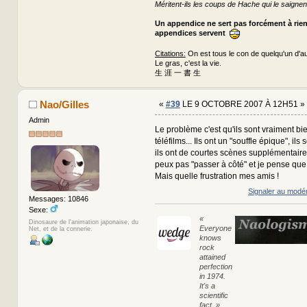
Méritent-ils les coups de Hache qui le saignen
Un appendice ne sert pas forcément à rie
appendices servent
Citations:
On est tous le con de quelqu'un d'au
Le gras, c'est la vie.
生 涯 一 書 生
Nao/Gilles
«
#39
LE 9 OCTOBRE 2007 À 12H51 »
Admin
Le problème c'est qu'ils sont vraiment bie
téléfilms... Ils ont un "souffle épique", ils
ils ont de courtes scènes supplémentaire
peux pas "passer à côté" et je pense que j
Mais quelle frustration mes amis !
Signaler au modé
Messages: 10846
Sexe:
«
Dinosaure de l'animation japonaise, du
Everyone
Net, et de la connerie.
knows
rock
attained
perfection
in 1974.
It's a
scientific
fact. »