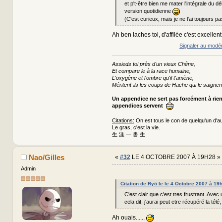
et p't-être bien me mater l'intégrale du dé
version quotidienne
(C'est curieux, mais je ne l'ai toujours pa
Ah ben laches toi, d'affilée c'est excellent
Signaler au modé
Assieds toi près d'un vieux Chêne,
Et compare le à la race humaine,
L'oxygène et l'ombre qu'il t'amène,
Méritent-ils les coups de Hache qui le saignen
Un appendice ne sert pas forcément à rie
appendices servent
Citations:
On est tous le con de quelqu'un d'au
Le gras, c'est la vie.
生 涯 一 書 生
Nao/Gilles
«
#32
LE 4 OCTOBRE 2007 À 19H28 »
Admin
Citation de Ryō le le 4 Octobre 2007 à 19
C'est clair que c'est tres frustrant. Avec
cela dit, j'aurai peut etre récupéré la tél
Ah ouais......