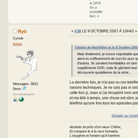
in 1974.
It's a
scientific
fact. »
Ryō
«
#38
LE 9 OCTOBRE 2007 À 10H42 »
Cynois
Citation de Nao/Gilles le le 8 Octobre 20
Mais finalement, je trouve regrettable que
aient eu suffisamment de succès pour q
d'autres. Ils seraient formidables en tant
suppléments DVD, mais ils gâchent tout le
découverte quotidienne de la série...
La dernière fois, je n'ai pas vu ces telefi
Messages: 3823
raisons techniques. Je ne sais pas si cel
Sexe:
cette fois çi, mais si j'ai récupéré mon 
Sociolopapageek
et ma télé à temps, une chose est sûre: j
teleflms qu'une fois tous les episodes pa
Signaler au modé
Assieds toi près d'un vieux Chêne,
Et compare le à la race humaine,
L'oxygène et l'ombre qu'il t'amène,