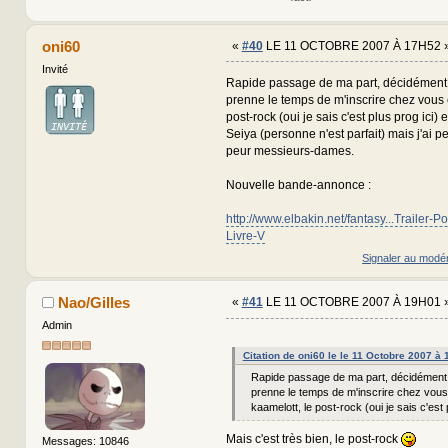
oni60
«
#40
LE 11 OCTOBRE 2007 À 17H52 
Invité
Rapide passage de ma part, décidément, i
prenne le temps de m'inscrire chez vous 
post-rock (oui je sais c'est plus prog ici)
Seiya (personne n'est parfait) mais j'ai pe
peur messieurs-dames.
Nouvelle bande-annonce :
http://www.elbakin.net/fantasy...Trailer-P
Livre-V
Signaler au modé
Nao/Gilles
«
#41
LE 11 OCTOBRE 2007 À 19H01 
Admin
Citation de oni60 le le 11 Octobre 2007 à
Rapide passage de ma part, décidément, i
prenne le temps de m'inscrire chez vous
kaamelott, le post-rock (oui je sais c'est 
Mais c'est très bien, le post-rock
Messages: 10846