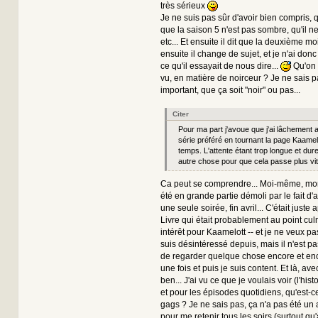
très sérieux
Je ne suis pas sûr d'avoir bien compris, q
que la saison 5 n'est pas sombre, qu'il n
etc... Et ensuite il dit que la deuxième moi
ensuite il change de sujet, et je n'ai don
ce qu'il essayait de nous dire...
Qu'on 
vu, en matière de noirceur ? Je ne sais pas
important, que ça soit "noir" ou pas...
Citer
Pour ma part j'avoue que j'ai lâchement
série préféré en tournant la page Kaamel
temps. L'attente étant trop longue et dur
autre chose pour que cela passe plus vit
Ca peut se comprendre... Moi-même, mo
été en grande partie démoli par le fait d'a
une seule soirée, fin avril... C'était juste
Livre qui était probablement au point cu
intérêt pour Kaamelott -- et je ne veux pa
suis désintéressé depuis, mais il n'est 
de regarder quelque chose encore et enc
une fois et puis je suis content. Et là, ave
ben... J'ai vu ce que je voulais voir (l'his
et pour les épisodes quotidiens, qu'est-ce 
gags ? Je ne sais pas, ça n'a pas été un 
pour me retenir tous les soirs (surtout qu