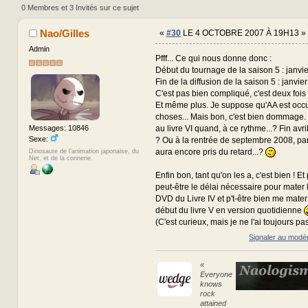
(Lu 807992 fois)
0 Membres et 3 Invités sur ce sujet
Nao/Gilles
«
#30
LE 4 OCTOBRE 2007 À 19H13 »
Admin
Pfff... Ce qui nous donne donc :
Début du tournage de la saison 5 : janvi
Fin de la diffusion de la saison 5 : janvie
C'est pas bien compliqué, c'est deux fois 
Et même plus. Je suppose qu'AA est occu
choses... Mais bon, c'est bien dommage. 
au livre VI quand, à ce rythme...? Fin avr
Messages: 10846
Sexe:
? Ou à la rentrée de septembre 2008, pa
aura encore pris du retard...?
Dinosaure de l'animation japonaise, du
Net, et de la connerie.
Enfin bon, tant qu'on les a, c'est bien ! 
peut-être le délai nécessaire pour mater
DVD du Livre IV et p't-être bien me mater 
début du livre V en version quotidienne
(C'est curieux, mais je ne l'ai toujours pa
Signaler au modé
«
Everyone
knows
rock
attained