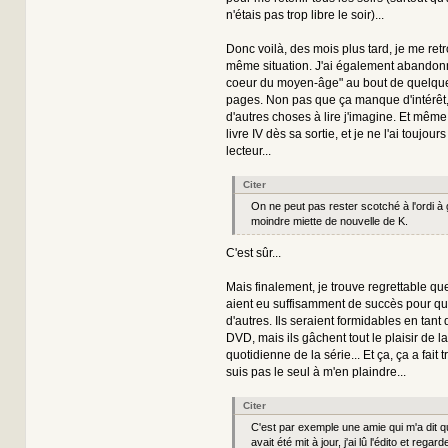
n'étais pas trop libre le soir)...
Donc voilà, des mois plus tard, je me ret
même situation. J'ai également abandonn
coeur du moyen-âge" au bout de quelque
pages. Non pas que ça manque d'intérêt, 
d'autres choses à lire j'imagine. Et même, 
livre IV dès sa sortie, et je ne l'ai toujo
lecteur...
Citer
On ne peut pas rester scotché à l'ordi à 
moindre miette de nouvelle de K.
C'est sûr...
Mais finalement, je trouve regrettable que
aient eu suffisamment de succès pour qu
d'autres. Ils seraient formidables en tan
DVD, mais ils gâchent tout le plaisir de 
quotidienne de la série... Et ça, ça a fait t
suis pas le seul à m'en plaindre...
Citer
C'est par exemple une amie qui m'a dit que
avait été mit à jour, j'ai lû l'édito et regar