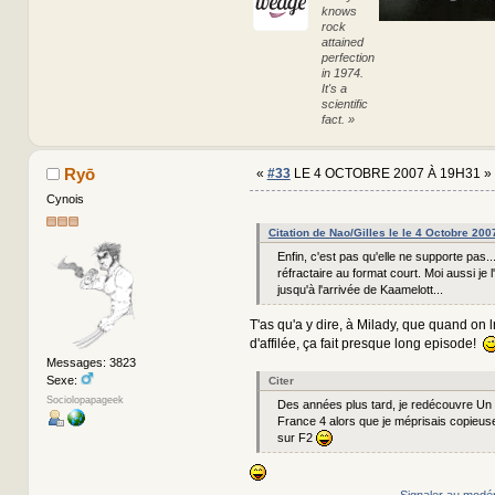
knows
rock
attained
perfection
in 1974.
It's a
scientific
fact. »
Ryō
«
#33
LE 4 OCTOBRE 2007 À 19H31 »
Cynois
Citation de Nao/Gilles le le 4 Octobre 20
Enfin, c'est pas qu'elle ne supporte pas...
réfractaire au format court. Moi aussi je l'
jusqu'à l'arrivée de Kaamelott...
T'as qu'a y dire, à Milady, que quand on
d'affilée, ça fait presque long episode!
Messages: 3823
Sexe:
Citer
Sociolopapageek
Des années plus tard, je redécouvre Un g
France 4 alors que je méprisais copieus
sur F2