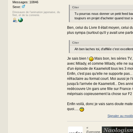
Messages: 10846
Sexe:
Citer
Dinosaure de l'animation japonaise, du
Tu pourras nous donner un petit feed bac
Net, et de la connerie.
toujours en projet d'acheter quand tout se
Ben, celui du Livre II était moyen, celui du 
plus sympa (surtout qu'il y avait une part
Citer
Ah ben laches toi, d'affilée c'est excellent
Je sais bien !
Mais bon, les séries TV, 
avec Milady, et comme Milady, elle ne su
d'un épisode de Kaamelott tous les 3 moi
Enfin, c'est pas qu'elle ne supporte pas... 
réfractaire au format court. Moi aussi je l'é
jusqu'à l'arrivée de Kaamelott... Des anné
redécouvre Un gars une fille sur France 4
méprisais copieusement la chose sur F2
Enfin voilà, donc je vais sans doute mater
quoi.....
Signaler au modé
«
Everyone