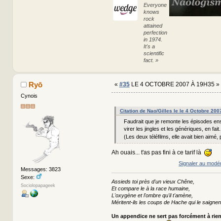
Everyone
knows
rock
attained
perfection
in 1974.
It's a
scientific
fact. »
Ryō
«
#35
LE 4 OCTOBRE 2007 À 19H35 »
Cynois
Citation de Nao/Gilles le le 4 Octobre 20
Faudrait que je remonte les épisodes e
virer les jingles et les génériques, en fait..
(Les deux téléfilms, elle avait bien aimé,
Ah ouais... t'as pas fini à ce tarif là
Signaler au modé
Messages: 3823
Sexe:
Assieds toi près d'un vieux Chêne,
Sociolopapageek
Et compare le à la race humaine,
L'oxygène et l'ombre qu'il t'amène,
Méritent-ils les coups de Hache qui le saignen
Un appendice ne sert pas forcément à rie