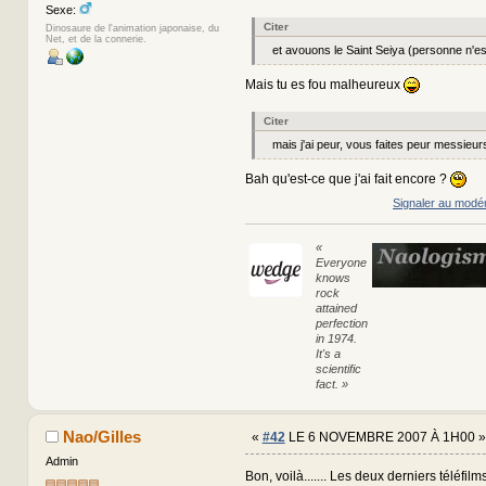
Sexe:
Citer
Dinosaure de l'animation japonaise, du
Net, et de la connerie.
et avouons le Saint Seiya (personne n'est
Mais tu es fou malheureux
Citer
mais j'ai peur, vous faites peur messieu
Bah qu'est-ce que j'ai fait encore ?
Signaler au modé
«
Everyone
knows
rock
attained
perfection
in 1974.
It's a
scientific
fact. »
Nao/Gilles
«
#42
LE 6 NOVEMBRE 2007 À 1H00 »
Admin
Bon, voilà....... Les deux derniers téléfil