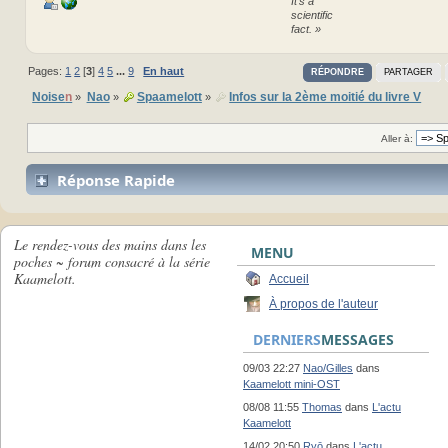
It's a
scientific
fact. »
Pages:
1
2
[
3
]
4
5
...
9
En haut
RÉPONDRE
PARTAGER
Noise
n
Nao
Spaamelott
Infos sur la 2ème moitié du livre V
»
»
»
Aller à:
Réponse Rapide
Le rendez-vous des mains dans les
MENU
poches ~ forum consacré à la série
Kaamelott.
Accueil
À propos de l'auteur
DERNIERS
MESSAGES
09/03 22:27
Nao/Gilles
dans
Kaamelott mini-OST
08/08 11:55
Thomas
dans
L'actu
Kaamelott
14/02 20:50
Ryō
dans
L'actu