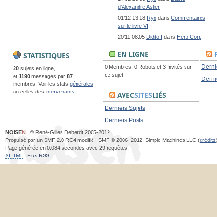
d'Alexandre Astier
01/12 13:18
Ryō
dans
Commentaires
sur le livre VI
20/11 08:05
Diditoff
dans
Hero Corp
EN LIGNE
STATISTIQUES
Derni
0 Membres, 0 Robots et 3 Invités sur
20
sujets en ligne,
ce sujet
et
1190
messages par
87
Derni
membres. Voir les stats
générales
ou celles des
intervenants
.
AVEC
SITES
LIÉS
Derniers Sujets
Derniers Posts
NOISE
N
| © René-Gilles Deberdt 2005-2012.
Propulsé par un SMF 2.0 RC4 modifié | SMF © 2006–2012, Simple Machines LLC (
crédits
Page générée en 0.084 secondes avec 29 requêtes.
XHTML
Flux RSS