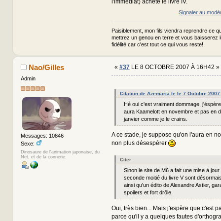
l'immédiat) acheté le livre IV.
Signaler au modé
Paisiblement, mon fils viendra reprendre ce qui
mettrez un genou en terre et vous baisserez 
fidélité car c'est tout ce qui vous reste!
Nao/Gilles
«
#37
LE 8 OCTOBRE 2007 À 16H42 »
Admin
Citation de Azemaria le le 7 Octobre 2007
Hé oui c'est vraiment dommage, j'éspère
aura Kaamelott en novembre et pas en 
janvier comme je le crains.
A ce stade, je suppose qu'on l'aura en n
Messages: 10846
non plus désespérer
Sexe:
Dinosaure de l'animation japonaise, du
Net, et de la connerie.
Citer
Sinon le site de M6 a fait une mise à jour
seconde moitié du livre V sont désormais
ainsi qu'un édito de Alexandre Astier, gar
spoilers et fort drôle.
Oui, très bien... Mais j'espère que c'est pas
parce qu'il y a quelques fautes d'orthogra