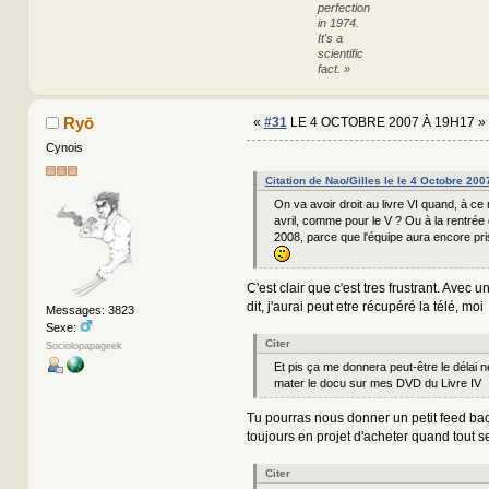
perfection
in 1974.
It's a
scientific
fact. »
Ryō
«
#31
LE 4 OCTOBRE 2007 À 19H17 »
Cynois
Citation de Nao/Gilles le le 4 Octobre 20
On va avoir droit au livre VI quand, à ce 
avril, comme pour le V ? Ou à la rentré
2008, parce que l'équipe aura encore pris
C'est clair que c'est tres frustrant. Avec u
dit, j'aurai peut etre récupéré la télé, mo
Messages: 3823
Sexe:
Citer
Sociolopapageek
Et pis ça me donnera peut-être le délai 
mater le docu sur mes DVD du Livre IV
Tu pourras nous donner un petit feed bac
toujours en projet d'acheter quand tout se
Citer