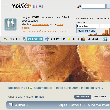
Invité
Bonjour,
,
nous sommes le 7 Août
Connexion avec identifiant, 
2026 à 17h00.
session
Merci de
vous connecter
ou de
vous
inscrire
.
Avez-vous oublié votre mot de passe ?
JEUX
NOISE
N
CE FORUM
CHERCHER
MEMBRES
Noise
n
Nao
Spaamelott
Infos sur la 2ème moitié du livre V
»
»
»
Pages:
1
2
[
3
]
4
5
...
9
En bas
RÉPONDRE
PARTAGER
Auteur
Sujet: Infos sur la 2ème moit