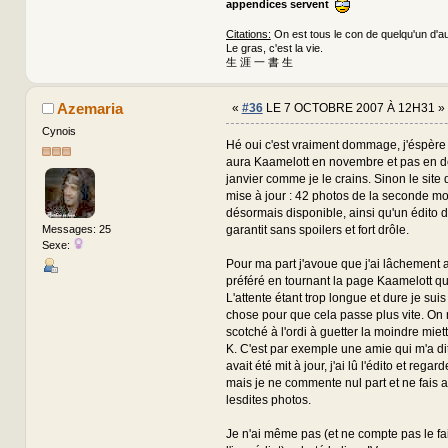
appendices servent
Citations:
On est tous le con de quelqu'un d'au
Le gras, c'est la vie.
生 涯 一 書 生
Azemaria
«
#36
LE 7 OCTOBRE 2007 À 12H31 »
Cynois
Hé oui c'est vraiment dommage, j'éspère
aura Kaamelott en novembre et pas en 
janvier comme je le crains. Sinon le site 
mise à jour : 42 photos de la seconde moi
désormais disponible, ainsi qu'un édito d
garantit sans spoilers et fort drôle.
Messages: 25
Sexe:
Pour ma part j'avoue que j'ai lâchement
préféré en tournant la page Kaamelott q
L'attente étant trop longue et dure je sui
chose pour que cela passe plus vite. On 
scotché à l'ordi à guetter la moindre mie
K. C'est par exemple une amie qui m'a dit 
avait été mit à jour, j'ai lû l'édito et rega
mais je ne commente nul part et ne fais 
lesdites photos.
Je n'ai même pas (et ne compte pas le fa