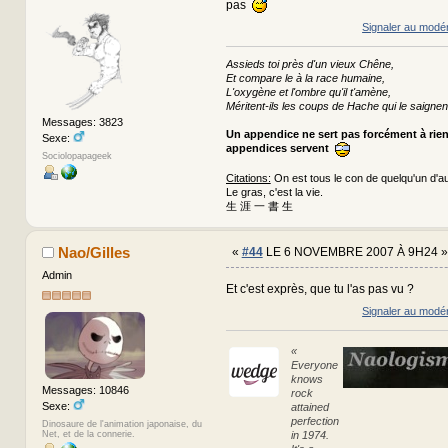
pas
Signaler au modé
Assieds toi près d'un vieux Chêne,
Et compare le à la race humaine,
L'oxygène et l'ombre qu'il t'amène,
Méritent-ils les coups de Hache qui le saignen
Messages: 3823
Un appendice ne sert pas forcément à rie
Sexe:
appendices servent
Sociolopapageek
Citations:
On est tous le con de quelqu'un d'au
Le gras, c'est la vie.
生 涯 一 書 生
Nao/Gilles
«
#44
LE 6 NOVEMBRE 2007 À 9H24 »
Admin
Et c'est exprès, que tu l'as pas vu ?
Signaler au modé
«
Everyone
knows
Messages: 10846
rock
Sexe:
attained
perfection
Dinosaure de l'animation japonaise, du
Net, et de la connerie.
in 1974.