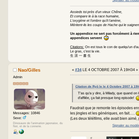
Signaler au modé
Assieds toi près d'un vieux Chêne,
Et compare le à la race humaine,
L'oxygène et l'ombre qu'il t'amène,
Méritent-ils les coups de Hache qui le saignen
Un appendice ne sert pas forcément à rie
appendices servent
Citations:
On est tous le con de quelqu'un d'au
Le gras, c'est la vie.
生 涯 一 書 生
Nao/Gilles
«
#34
LE 4 OCTOBRE 2007 À 19H34 »
Admin
Citation de Ryō le le 4 Octobre 2007 à 19
T'as qu'a y dire, à Milady, que quand on
d'affilée, ça fait presque long episode!
Faudrait que je remonte les épisodes en
les jingles et les génériques, en fait......
Messages: 10846
Sexe:
(Les deux téléfilms, elle avait bien aimé,
Dinosaure de l'animation japonaise, du
Signaler au modé
Net, et de la connerie.
«