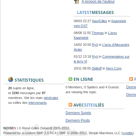
À propos de l'auteur
LATEST
MESSAGES
09/03 22:27
Nao/Gilles
in
Kaamelott
mini-OST
08/08 11:55
Thomas
in
L'actu
Kaamelott
14/02 20:50
Ryō
in
L'actu d'Alexandre
Astier
01/12 13:18
Ryō
in
Commentaires sur
le livre VI
20/11 08:05
Diditoff
in
Hero Corp
EN LIGNE
STATISTIQUES
Derni
0 Members, 0 Spiders and 4 Guests
20
sujets en ligne,
are viewing this topic.
et
1190
messages par
87
Derni
membres. Voir les stats
générales
ou celles des
intervenants
.
AVEC
SITES
LIÉS
Derniers Sujets
Derniers Posts
NOISE
N
| © René-Gilles Deberdt 2005-2012.
Powered by a custom SMF 2.0 RC4 | SMF © 2006–2012, Simple Machines LLC (
credits
)