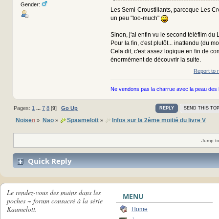
Gender:
Les Semi-Croustillants, parceque Les Crou
un peu "too-much"
Sinon, j'ai enfin vu le second téléfilm du L
Pour la fin, c'est plutôt... inattendu (du m
Cela dit, c'est assez logique en fin de co
énormément de découvrir la suite.
Report to 
Ne vendons pas la charrue avec la peau des 
Pages:
1
...
7
8
[
9
]
Go Up
REPLY
SEND THIS TOP
Noise
n
Nao
Spaamelott
Infos sur la 2ème moitié du livre V
»
»
»
Jump to
Quick Reply
Le rendez-vous des mains dans les
MENU
poches ~ forum consacré à la série
Kaamelott.
Home