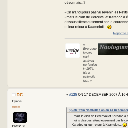
désormais...?
- On n'a toujours pas vu revenir les Petit
- mais le clan de Perceval et Karadoc a 
dissous silencieusement par le couron
et leur retour à Kaamelott...
Report to 
«
Everyone
knows
rock
attained
perfection
in 1974.
It's a
scientific
fact. »
DC
«
#125
ON 17 DECEMBER 2007 À 16H
Cynois
Quote from Nao/Gilles on on 13 Decembe
- mais le clan de Perceval et Karadoc a 
moins dissous silencieusement par le c
Karadoc et leur retour à Kaamelott...
Posts: 88