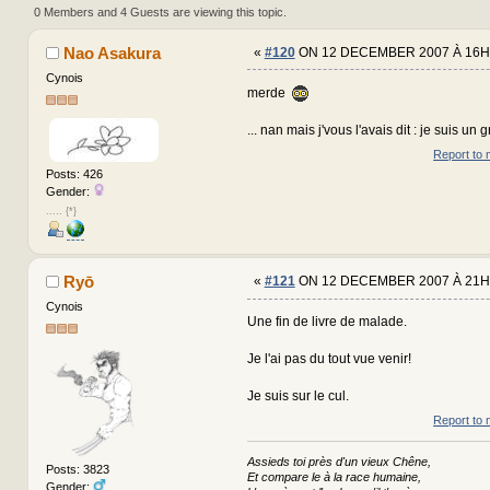
(Read 809498 times)
0 Members and 4 Guests are viewing this topic.
Nao Asakura
«
#120
ON 12 DECEMBER 2007 À 16H
Cynois
merde
... nan mais j'vous l'avais dit : je suis un 
Report to 
Posts: 426
Gender:
..... {*}
Ryō
«
#121
ON 12 DECEMBER 2007 À 21H
Cynois
Une fin de livre de malade.
Je l'ai pas du tout vue venir!
Je suis sur le cul.
Report to 
Assieds toi près d'un vieux Chêne,
Posts: 3823
Et compare le à la race humaine,
Gender: