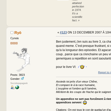
attained
perfection
in 1974.
It's a
scientific
fact. »
Ryō
«
#123
ON 13 DECEMBER 2007 À 10H
Cynois
Ben justement, j'en suis au livre 3, ca c
quand meme. C'est presque frustrant, si o
qu'a la longueur des episodes. Et agacan
coup...parce que ca s'enchaine un peu vit
generiques a repetition en sont saoulant
pour le livre VI:
Report to 
Posts: 3823
Gender:
Assieds toi près d'un vieux Chêne,
Sociolopapageek
Et compare le à la race humaine,
L'oxygène et l'ombre qu'il t'amène,
Méritent-ils les coups de Hache qui le saignen
Un appendice ne sert pas forcément à rie
appendices servent
Citations:
On est tous le con de quelqu'un d'au