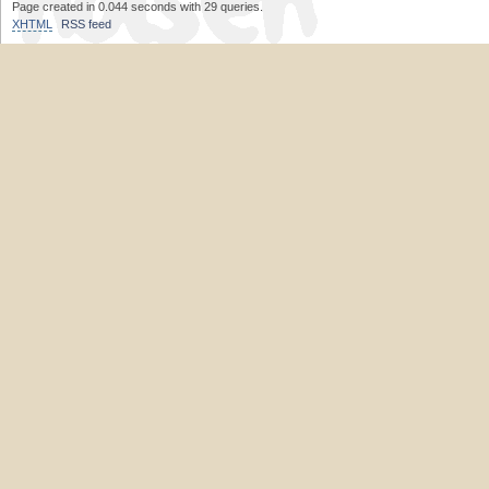
Page created in 0.044 seconds with 29 queries.
XHTML
RSS feed