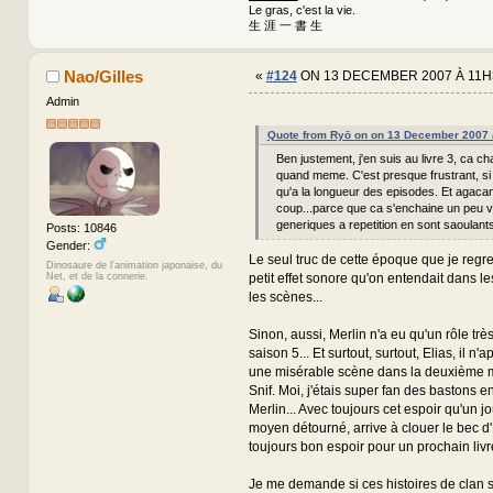
Le gras, c'est la vie.
生 涯 一 書 生
Nao/Gilles
«
#124
ON 13 DECEMBER 2007 À 11H
Admin
Quote from Ryō on on 13 December 2007 
Ben justement, j'en suis au livre 3, ca c
quand meme. C'est presque frustrant, si 
qu'a la longueur des episodes. Et agacan
coup...parce que ca s'enchaine un peu vit
generiques a repetition en sont saoulants
Posts: 10846
Gender:
Le seul truc de cette époque que je regret
Dinosaure de l'animation japonaise, du
petit effet sonore qu'on entendait dans le
Net, et de la connerie.
les scènes...
Sinon, aussi, Merlin n'a eu qu'un rôle trè
saison 5... Et surtout, surtout, Elias, il n
une misérable scène dans la deuxième moi
Snif. Moi, j'étais super fan des bastons en
Merlin... Avec toujours cet espoir qu'un jo
moyen détourné, arrive à clouer le bec d'El
toujours bon espoir pour un prochain livr
Je me demande si ces histoires de clan s