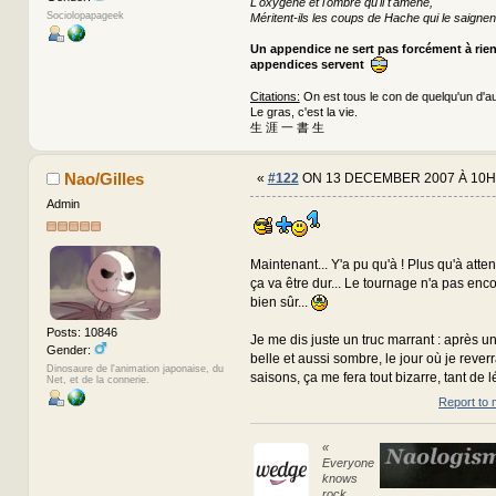
L'oxygène et l'ombre qu'il t'amène,
Sociolopapageek
Méritent-ils les coups de Hache qui le saignen
Un appendice ne sert pas forcément à rie
appendices servent
Citations:
On est tous le con de quelqu'un d'au
Le gras, c'est la vie.
生 涯 一 書 生
Nao/Gilles
«
#122
ON 13 DECEMBER 2007 À 10H
Admin
Maintenant... Y'a pu qu'à ! Plus qu'à attendr
ça va être dur... Le tournage n'a pas en
bien sûr...
Posts: 10846
Je me dis juste un truc marrant : après u
Gender:
belle et aussi sombre, le jour où je rever
Dinosaure de l'animation japonaise, du
saisons, ça me fera tout bizarre, tant de l
Net, et de la connerie.
Report to 
«
Everyone
knows
rock