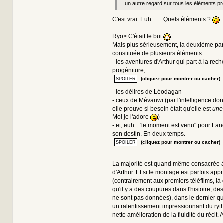
un autre regard sur tous les éléments pr
C'est vrai. Euh....... Quels éléments ?
Ryo> C'était le but
Mais plus sérieusement, la deuxième parti
constituée de plusieurs éléments :
- les aventures d'Arthur qui part à la rec
progéniture,
(cliquez pour montrer ou cacher)
- les délires de Léodagan
- ceux de Mévanwi (par l'intelligence dont
elle prouve si besoin était qu'elle est
une
Moi je l'adore
)
- et, euh... 'le moment est venu" pour Lanc
son destin. En deux temps.
(cliquez pour montrer ou cacher)
La majorité est quand même consacrée à
d'Arthur. Et si le montage est parfois appr
(contrairement aux premiers téléfilms, là
qu'il y a des coupures dans l'histoire, des
ne sont pas données), dans le dernier quar
un ralentissement impressionnant du ryt
nette amélioration de la fluidité du récit. Ai