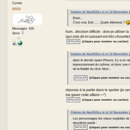
Cynois
Citation de Nao/Gilles le le 14 Novembre
Eheh...
C'est vrai. Euh....... Quels éléments ?
Messages: 426
hum.. décision difficile : dois-je utiliser la
Sexe:
(
qui cela dit en passant est très chouette
)
..... {*}
(cliquez pour montrer ou cacher)
Citation de Nao/Gilles le le 14 Novembre
dans le dernier quart d'heure, il y a un r
impressionnant du rythme, et donc une n
de la fluidité du récit. Ainsi...
(cliquez pour montrer ou cac
réponse à la partie dans le spoiler (
je se
me gaver cette affaire
¬¬")
(cliquez pour montrer ou cacher)
Citation de Nao/Gilles le le 14 Novembre
Les personnages les mieux exploités de 
deuxième partie :
(cliquez pour montrer ou cac