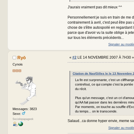
J'aurais vraiment pas dit mieux ^^
Personnellement je suis en train de me di
contrairement à avril, c'est peut être pas
chose de s'être autospoilé en regardant 
parce que d'avoir vu la suite oblige à jet
sur tous les éléments précédents...
Signaler au modé
Ryō
«
#2
LE 14 NOVEMBRE 2007 À 7H30 »
Cynois
Citation de Nao/Gilles le le 13 Novembre
La fin est surprenante, c'est un cliffhang
contrefout, ce qui compte c'est la portée
du récit.
Plus qu'un message, c'est un cri d'amou
qu'AA fait passer dans les dernières min
Par moments, on touche au souffle d'Exca
Messages: 3823
du temps... on le transcende.
Sexe:
Sociolopapageek
Salaud...ca donne hyper envie, meme s
Signaler au modé