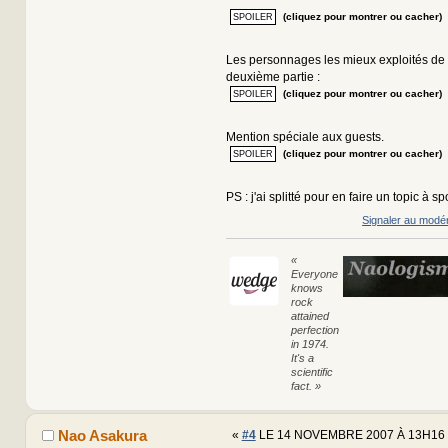
(cliquez pour montrer ou cacher)
Les personnages les mieux exploités de c
deuxième partie :
(cliquez pour montrer ou cacher)
Mention spéciale aux guests.
(cliquez pour montrer ou cacher)
PS : j'ai splitté pour en faire un topic à sp
Signaler au modé
«
Everyone
knows
rock
attained
perfection
in 1974.
It's a
scientific
fact. »
Nao Asakura
«
#4
LE 14 NOVEMBRE 2007 À 13H16 