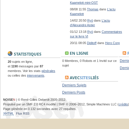
Kaamelott mini-OST
08/08 11:55
Thomas
dans
L'actu
Kaamelott
14/02 20:50
Ryō
dans
L'actu
d'Alexandre Astier
01/12 13:18
Ryō
dans
Commentaires
sur le livre VI
20/11 08:05
Diditoff
dans
Hero Corp
EN LIGNE
STATISTIQUES
Derni
0 Membres, 0 Robots et 1 Invité sur ce
20
sujets en ligne,
sujet
et
1190
messages par
87
Derni
membres. Voir les stats
générales
ou celles des
intervenants
.
AVEC
SITES
LIÉS
Derniers Sujets
Derniers Posts
NOISE
N
| © René-Gilles Deberdt 2005-2012.
Propulsé par un SMF 2.0 RC4 modifié | SMF © 2006–2012, Simple Machines LLC (
crédits
Page générée en 0.132 secondes avec 27 requêtes.
XHTML
Flux RSS