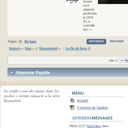
knows
rock
attained
perfection
in 1974.
It's a
scientific
fact. »
Pages: [
1
]
En haut
RÉPONDRE
PARTAGER
Noise
n
Nao
Spaamelott
La fin du livre V
»
»
»
Aller à:
Réponse Rapide
Le rendez-vous des mains dans les
MENU
poches ~ forum consacré à la série
Kaamelott.
Accueil
À propos de l'auteur
DERNIERS
MESSAGES
09/03 22:27
Nao/Gilles
dans