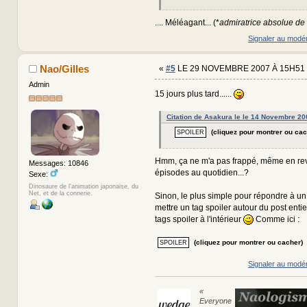
.... Méléagant... (*
admiratrice absolue de
Signaler au modé
Nao/Gilles
«
#5
LE 29 NOVEMBRE 2007 À 15H51 
Admin
15 jours plus tard......
Citation de Asakura le le 14 Novembre 2
(cliquez pour montrer ou cac
Hmm, ça ne m'a pas frappé, même en rev
Messages: 10846
épisodes au quotidien...?
Sexe:
Dinosaure de l'animation japonaise, du
Net, et de la connerie.
Sinon, le plus simple pour répondre à un s
mettre un tag spoiler autour du post entier
tags spoiler à l'intérieur
Comme ici :
(cliquez pour montrer ou cacher)
Signaler au modé
«
Everyone