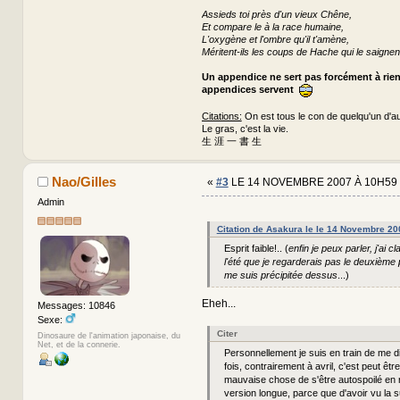
Assieds toi près d'un vieux Chêne,
Et compare le à la race humaine,
L'oxygène et l'ombre qu'il t'amène,
Méritent-ils les coups de Hache qui le saignen
Un appendice ne sert pas forcément à rie
appendices servent
Citations:
On est tous le con de quelqu'un d'au
Le gras, c'est la vie.
生 涯 一 書 生
Nao/Gilles
«
#3
LE 14 NOVEMBRE 2007 À 10H59 
Admin
Citation de Asakura le le 14 Novembre 20
Esprit faible!.. (
enfin je peux parler, j'ai 
l'été que je regarderais pas le deuxième p
me suis précipitée dessus
...)
Eheh...
Messages: 10846
Sexe:
Citer
Dinosaure de l'animation japonaise, du
Net, et de la connerie.
Personnellement je suis en train de me d
fois, contrairement à avril, c'est peut êtr
mauvaise chose de s'être autospoilé en 
version longue, parce que d'avoir vu la su