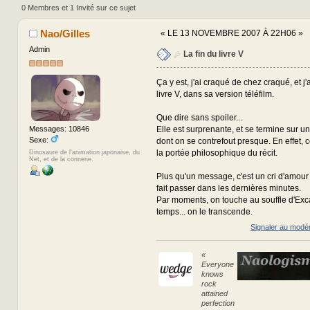
0 Membres et 1 Invité sur ce sujet
Nao/Gilles
«
LE 13 NOVEMBRE 2007 À 22H06 »
Admin
La fin du livre V
Ça y est, j'ai craqué de chez craqué, et j'
livre V, dans sa version téléfilm.
Que dire sans spoiler...
Elle est surprenante, et se termine sur un
Messages: 10846
Sexe:
dont on se contrefout presque. En effet, 
la portée philosophique du récit.
Dinosaure de l'animation japonaise, du
Net, et de la connerie.
Plus qu'un message, c'est un cri d'amou
fait passer dans les dernières minutes.
Par moments, on touche au souffle d'Exca
temps... on le transcende.
Signaler au modé
«
Everyone
knows
rock
attained
perfection