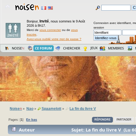
Invité
Bonjour,
,
nous sommes le 9 Août
Connexion avec identifiant, m
2026 à 8h17.
session
Merci de
vous connecter
ou de
vous
inscrire
.
Avez-vous oublié votre mot de passe ?
JEUX
NOISE
N
CE FORUM
CHERCHER
MEMBRES
Noise
n
Nao
Spaamelott
La fin du livre V
»
»
»
Pages: [
1
]
En bas
RÉPONDRE
PARTAGER
Auteur
Sujet: La fin du livre V (Lu 6