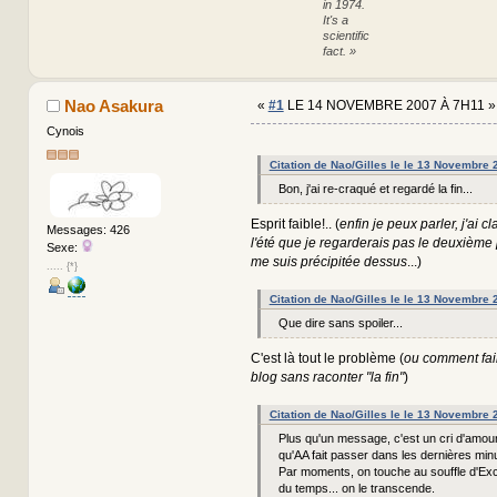
in 1974.
It's a
scientific
fact. »
Nao Asakura
«
#1
LE 14 NOVEMBRE 2007 À 7H11 »
Cynois
Citation de Nao/Gilles le le 13 Novembre
Bon, j'ai re-craqué et regardé la fin...
Esprit faible!.. (
enfin je peux parler, j'ai 
Messages: 426
l'été que je regarderais pas le deuxième p
Sexe:
me suis précipitée dessus
...)
..... {*}
Citation de Nao/Gilles le le 13 Novembre
Que dire sans spoiler...
C'est là tout le problème (
ou comment fair
blog sans raconter "la fin"
)
Citation de Nao/Gilles le le 13 Novembre
Plus qu'un message, c'est un cri d'amou
qu'AA fait passer dans les dernières min
Par moments, on touche au souffle d'Exca
du temps... on le transcende.