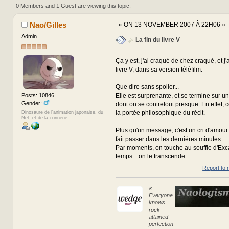
0 Members and 1 Guest are viewing this topic.
Nao/Gilles
«
ON 13 NOVEMBER 2007 À 22H06 »
Admin
La fin du livre V
Ça y est, j'ai craqué de chez craqué, et j'
livre V, dans sa version téléfilm.
Que dire sans spoiler...
Elle est surprenante, et se termine sur un
Posts: 10846
Gender:
dont on se contrefout presque. En effet, 
la portée philosophique du récit.
Dinosaure de l'animation japonaise, du
Net, et de la connerie.
Plus qu'un message, c'est un cri d'amou
fait passer dans les dernières minutes.
Par moments, on touche au souffle d'Exca
temps... on le transcende.
Report to 
«
Everyone
knows
rock
attained
perfection