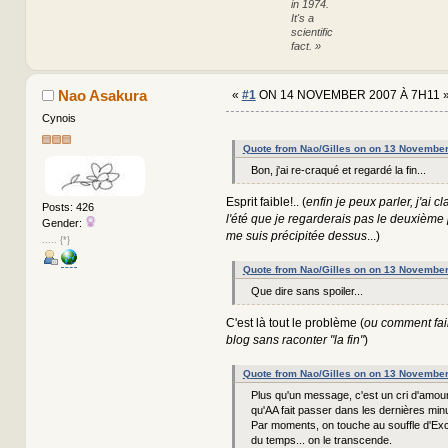
in 1974.
It's a
scientific
fact. »
Nao Asakura
«
#1
ON 14 NOVEMBER 2007 À 7H11 
Cynois
Quote from Nao/Gilles on on 13 Novembe
Bon, j'ai re-craqué et regardé la fin...
Esprit faible!.. (
enfin je peux parler, j'ai 
Posts: 426
l'été que je regarderais pas le deuxième p
Gender:
me suis précipitée dessus
...)
..... {*}
Quote from Nao/Gilles on on 13 Novembe
Que dire sans spoiler...
C'est là tout le problème (
ou comment fair
blog sans raconter "la fin"
)
Quote from Nao/Gilles on on 13 Novembe
Plus qu'un message, c'est un cri d'amou
qu'AA fait passer dans les dernières min
Par moments, on touche au souffle d'Exca
du temps... on le transcende.