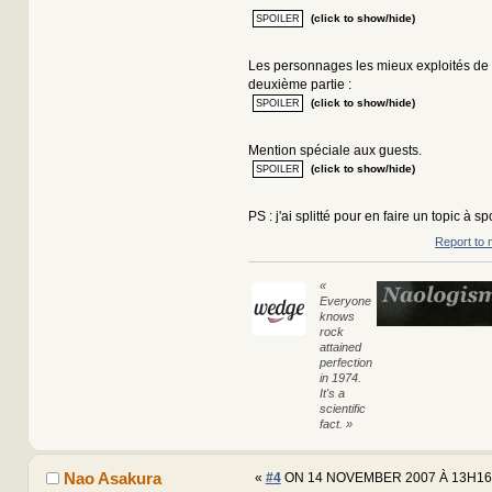
(click to show/hide)
Les personnages les mieux exploités de c
deuxième partie :
(click to show/hide)
Mention spéciale aux guests.
(click to show/hide)
PS : j'ai splitté pour en faire un topic à sp
Report to 
«
Everyone
knows
rock
attained
perfection
in 1974.
It's a
scientific
fact. »
Nao Asakura
«
#4
ON 14 NOVEMBER 2007 À 13H16