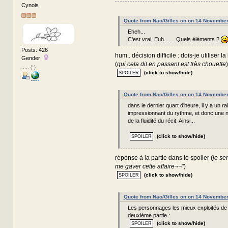
Cynois
Quote from Nao/Gilles on on 14 Novembe
Eheh...
C'est vrai. Euh....... Quels éléments ?
Posts: 426
hum.. décision difficile : dois-je utiliser la
Gender:
(
qui cela dit en passant est très chouette
)
..... {*}
(click to show/hide)
Quote from Nao/Gilles on on 14 Novembe
dans le dernier quart d'heure, il y a un r
impressionnant du rythme, et donc une n
de la fluidité du récit. Ainsi...
(click to show/hide)
réponse à la partie dans le spoiler (
je se
me gaver cette affaire
¬¬")
(click to show/hide)
Quote from Nao/Gilles on on 14 Novembe
Les personnages les mieux exploités de 
deuxième partie :
(click to show/hide)