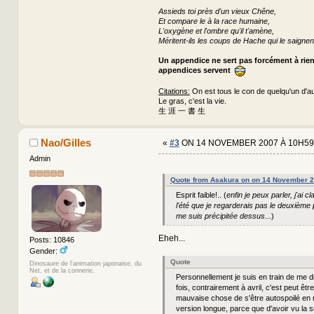
Assieds toi près d'un vieux Chêne,
Et compare le à la race humaine,
L'oxygène et l'ombre qu'il t'amène,
Méritent-ils les coups de Hache qui le saignen
Un appendice ne sert pas forcément à rie
appendices servent
Citations:
On est tous le con de quelqu'un d'au
Le gras, c'est la vie.
生 涯 一 書 生
Nao/Gilles
«
#3
ON 14 NOVEMBER 2007 À 10H59
Admin
Quote from Asakura on on 14 November 2
Esprit faible!.. (
enfin je peux parler, j'ai 
l'été que je regarderais pas le deuxième p
me suis précipitée dessus
...)
Eheh...
Posts: 10846
Gender:
Quote
Dinosaure de l'animation japonaise, du
Net, et de la connerie.
Personnellement je suis en train de me d
fois, contrairement à avril, c'est peut êtr
mauvaise chose de s'être autospoilé en 
version longue, parce que d'avoir vu la su