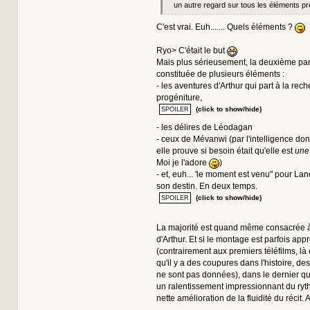
un autre regard sur tous les éléments pr
C'est vrai. Euh....... Quels éléments ?
Ryo> C'était le but
Mais plus sérieusement, la deuxième parti
constituée de plusieurs éléments :
- les aventures d'Arthur qui part à la rec
progéniture,
(click to show/hide)
- les délires de Léodagan
- ceux de Mévanwi (par l'intelligence dont
elle prouve si besoin était qu'elle est
une
Moi je l'adore
)
- et, euh... 'le moment est venu" pour Lanc
son destin. En deux temps.
(click to show/hide)
La majorité est quand même consacrée à
d'Arthur. Et si le montage est parfois appr
(contrairement aux premiers téléfilms, là
qu'il y a des coupures dans l'histoire, des
ne sont pas données), dans le dernier quar
un ralentissement impressionnant du ryt
nette amélioration de la fluidité du récit. Ai