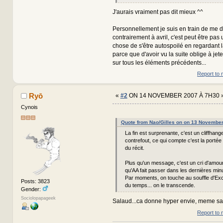
J'aurais vraiment pas dit mieux ^^
Personnellement je suis en train de me di
contrairement à avril, c'est peut être pas
chose de s'être autospoilé en regardant 
parce que d'avoir vu la suite oblige à jet
sur tous les éléments précédents...
Report to 
Ryō
«
#2
ON 14 NOVEMBER 2007 À 7H30 
Cynois
Quote from Nao/Gilles on on 13 Novembe
La fin est surprenante, c'est un cliffhang
contrefout, ce qui compte c'est la portée
du récit.
Plus qu'un message, c'est un cri d'amou
qu'AA fait passer dans les dernières min
Par moments, on touche au souffle d'Exca
Posts: 3823
du temps... on le transcende.
Gender:
Sociolopapageek
Salaud...ca donne hyper envie, meme s
Report to 