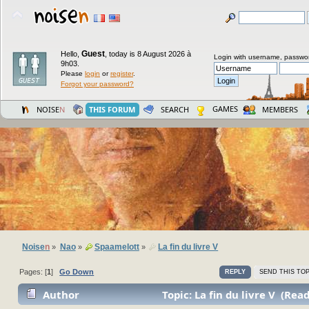
Guest
Hello,
,
today is 8 August 2026 à
Login with username, passwo
9h03.
Please
login
or
register
.
Forgot your password?
GAMES
NOISE
N
THIS FORUM
SEARCH
MEMBERS
Noise
n
Nao
Spaamelott
La fin du livre V
»
»
»
Pages: [
1
]
Go Down
REPLY
SEND THIS TOP
Author
Topic: La fin du livre V (Rea