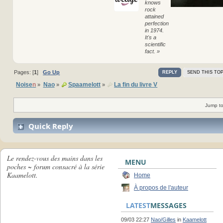
knows
rock
attained
perfection
in 1974.
It's a
scientific
fact. »
Pages: [
1
]
Go Up
REPLY
SEND THIS TOP
Noise
n
Nao
Spaamelott
La fin du livre V
»
»
»
Jump to
Quick Reply
Le rendez-vous des mains dans les
MENU
poches ~ forum consacré à la série
Kaamelott.
Home
À propos de l'auteur
LATEST
MESSAGES
09/03 22:27
Nao/Gilles
in
Kaamelott