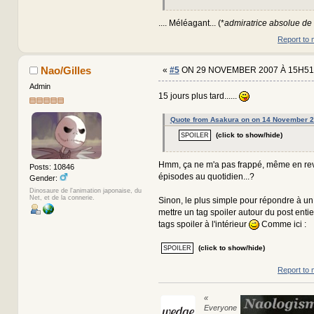
.... Méléagant... (*
admiratrice absolue de
Report to 
Nao/Gilles
«
#5
ON 29 NOVEMBER 2007 À 15H51
Admin
15 jours plus tard......
Quote from Asakura on on 14 November 
(click to show/hide)
Hmm, ça ne m'a pas frappé, même en rev
Posts: 10846
épisodes au quotidien...?
Gender:
Dinosaure de l'animation japonaise, du
Net, et de la connerie.
Sinon, le plus simple pour répondre à un s
mettre un tag spoiler autour du post entier
tags spoiler à l'intérieur
Comme ici :
(click to show/hide)
Report to 
«
Everyone