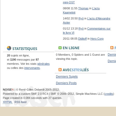
mini-OST
08/08 11:55
Thomas
in
L'actu
Kaamelott
14/02 20:50
Ryō
in
L'actu d'Alexandre
Astier
01/12 13:18
Ryō
in
Commentaires sur
le livre VI
20/11 08:05
Diditoff
in
Hero Corp
EN LIGNE
STATISTIQUES
Derni
0 Members, 0 Spiders and 1 Guest are
20
sujets en ligne,
viewing this topic.
et
1190
messages par
87
Derni
membres. Voir les stats
générales
ou celles des
intervenants
.
AVEC
SITES
LIÉS
Derniers Sujets
Derniers Posts
NOISE
N
| © René-Gilles Deberdt 2005-2012.
Powered by a custom SMF 2.0 RC4 | SMF © 2006–2012, Simple Machines LLC (
credits
)
Page created in 0.084 seconds with 27 queries.
XHTML
RSS feed