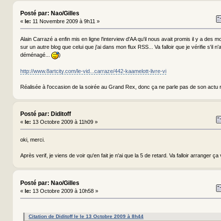
Posté par: Nao/Gilles
«
le:
11 Novembre 2009 à 9h11 »
Alain Carrazé a enfin mis en ligne l'interview d'AA qu'il nous avait promis il y a des mois
sur un autre blog que celui que j'ai dans mon flux RSS... Va falloir que je vérifie s'il 
déménagé...
)
http://www.8artcity.com/le-vid...carraze/442-kaamelott-livre-vi
Réalisée à l'occasion de la soirée au Grand Rex, donc ça ne parle pas de son actu 
Posté par: Diditoff
«
le:
13 Octobre 2009 à 11h09 »
oki, merci.
Après verif, je viens de voir qu'en fait je n'ai que la 5 de retard. Va falloir arranger ça v
Posté par: Nao/Gilles
«
le:
13 Octobre 2009 à 10h58 »
Citation de Diditoff le le 13 Octobre 2009 à 8h44