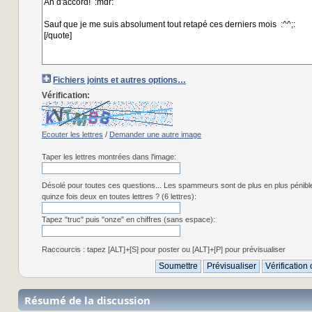
Fichiers joints et autres options…
Vérification:
Ecouter les lettres
/
Demander une autre image
Taper les lettres montrées dans l'image:
Désolé pour toutes ces questions... Les spammeurs sont de plus en plus pénibl
quinze fois deux en toutes lettres ? (6 lettres):
Tapez "truc" puis "onze" en chiffres (sans espace):
Raccourcis : tapez [ALT]+[S] pour poster ou [ALT]+[P] pour prévisualiser
Résumé de la discussion