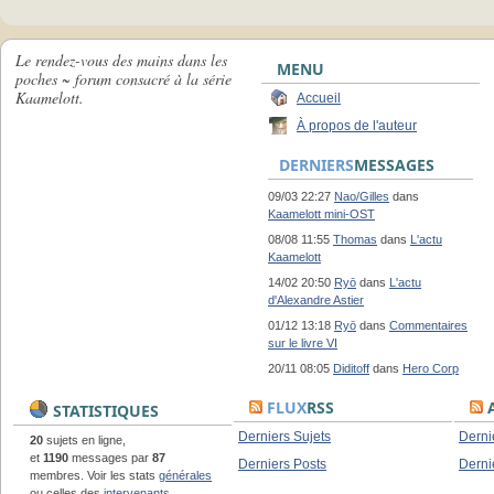
Le rendez-vous des mains dans les
MENU
poches ~ forum consacré à la série
Kaamelott.
Accueil
À propos de l'auteur
DERNIERS
MESSAGES
09/03 22:27
Nao/Gilles
dans
Kaamelott mini-OST
08/08 11:55
Thomas
dans
L'actu
Kaamelott
14/02 20:50
Ryō
dans
L'actu
d'Alexandre Astier
01/12 13:18
Ryō
dans
Commentaires
sur le livre VI
20/11 08:05
Diditoff
dans
Hero Corp
FLUX
RSS
A
STATISTIQUES
Derniers Sujets
Derni
20
sujets en ligne,
et
1190
messages par
87
Derniers Posts
Derni
membres. Voir les stats
générales
ou celles des
intervenants
.