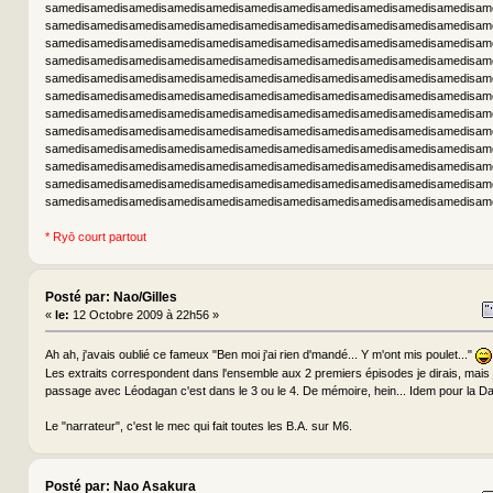
samedisamedisamedisamedisamedisamedisamedisamedisamedisamedisamedisam
samedisamedisamedisamedisamedisamedisamedisamedisamedisamedisamedisam
samedisamedisamedisamedisamedisamedisamedisamedisamedisamedisamedisam
samedisamedisamedisamedisamedisamedisamedisamedisamedisamedisamedisam
samedisamedisamedisamedisamedisamedisamedisamedisamedisamedisamedisam
samedisamedisamedisamedisamedisamedisamedisamedisamedisamedisamedisam
samedisamedisamedisamedisamedisamedisamedisamedisamedisamedisamedisam
samedisamedisamedisamedisamedisamedisamedisamedisamedisamedisamedisam
samedisamedisamedisamedisamedisamedisamedisamedisamedisamedisamedisam
samedisamedisamedisamedisamedisamedisamedisamedisamedisamedisamedisam
samedisamedisamedisamedisamedisamedisamedisamedisamedisamedisamedisam
samedisamedisamedisamedisamedisamedisamedisamedisamedisamedisamedisam
* Ryō court partout
Posté par: Nao/Gilles
«
le:
12 Octobre 2009 à 22h56 »
Ah ah, j'avais oublié ce fameux "Ben moi j'ai rien d'mandé... Y m'ont mis poulet..."
Les extraits correspondent dans l'ensemble aux 2 premiers épisodes je dirais, mais 
passage avec Léodagan c'est dans le 3 ou le 4. De mémoire, hein... Idem pour la Da
Le "narrateur", c'est le mec qui fait toutes les B.A. sur M6.
Posté par: Nao Asakura