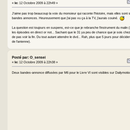
«
le:
12 Octobre 2009 à 22h49 »
J'aime pas trop beaucoup la voix du monsieur qui raconte l'histoire, mais elles son
bandes annonces. Heureusement que j'ai pas vu ça à la TV, j'aurais couiné.
La question est toujours en suspens, est-ce que je rebranche l'instrument du malin (
les épisodes en direct or not... Sachant que le 31 ya peu de chance que je sois chez 
de pas voir la fin. Du tout autant attendre le dvd... Rah, plus que 5 jours pour décider
de l'antenne).
Posté par: O_sensei
«
le:
12 Octobre 2009 à 22h38 »
Deux bandes-annonce diffusées par M6 pour le Livre VI sont visibles sur Dailymotio