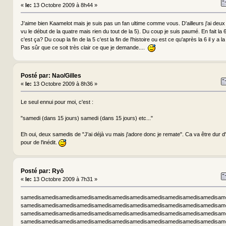
«
le:
13 Octobre 2009 à 8h44 »
J'aime bien Kaamelot mais je suis pas un fan ultime comme vous. D'ailleurs j'ai deux 
vu le début de la quatre mais rien du tout de la 5). Du coup je suis paumé. En fait la 
c'est ça? Du coup la fin de la 5 c'est la fin de l'histoire ou est ce qu'après la 6 il y a la
Pas sûr que ce soit très clair ce que je demande....
Posté par: Nao/Gilles
«
le:
13 Octobre 2009 à 8h36 »
Le seul ennui pour moi, c'est :
"samedi (dans 15 jours) samedi (dans 15 jours) etc..."
Eh oui, deux samedis de "J'ai déjà vu mais j'adore donc je remate". Ca va être dur 
pour de l'inédit.
Posté par: Ryō
«
le:
13 Octobre 2009 à 7h31 »
samedisamedisamedisamedisamedisamedisamedisamedisamedisamedisamedisam
samedisamedisamedisamedisamedisamedisamedisamedisamedisamedisamedisam
samedisamedisamedisamedisamedisamedisamedisamedisamedisamedisamedisam
samedisamedisamedisamedisamedisamedisamedisamedisamedisamedisamedisam