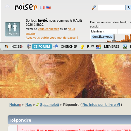
Invité
Bonjour,
,
nous sommes le 9 Août
Connexion avec identifiant, m
2026 à 8h20.
session
Merci de
vous connecter
ou de
vous
inscrire
.
Avez-vous oublié votre mot de passe ?
JEUX
NOISE
N
CE FORUM
CHERCHER
MEMBRES
Noise
n
Nao
Spaamelott
Répondre (
Re: Infos sur le livre VI
)
»
»
»
Répondre