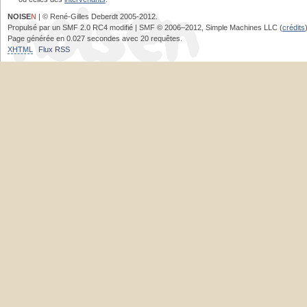
NOISE
N
| © René-Gilles Deberdt 2005-2012.
Propulsé par un SMF 2.0 RC4 modifié | SMF © 2006–2012, Simple Machines LLC (
crédits
Page générée en 0.027 secondes avec 20 requêtes.
XHTML
Flux RSS