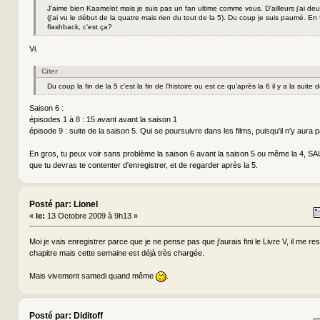
J'aime bien Kaamelot mais je suis pas un fan ultime comme vous. D'ailleurs j'ai de
(j'ai vu le début de la quatre mais rien du tout de la 5). Du coup je suis paumé. En f
flashback, c'est ça?
Vi.
Citer
Du coup la fin de la 5 c'est la fin de l'histoire ou est ce qu'après la 6 il y a la suite 
Saison 6 :
épisodes 1 à 8 : 15 avant avant la saison 1
épisode 9 : suite de la saison 5. Qui se poursuivre dans les films, puisqu'il n'y aura 
En gros, tu peux voir sans problème la saison 6 avant la saison 5 ou même la 4, SA
que tu devras te contenter d'enregistrer, et de regarder après la 5.
Posté par: Lionel
«
le:
13 Octobre 2009 à 9h13 »
Moi je vais enregistrer parce que je ne pense pas que j'aurais fini le Livre V, il me r
chapitre mais cette semaine est déjà très chargée.
Mais vivement samedi quand même
.
Posté par: Diditoff