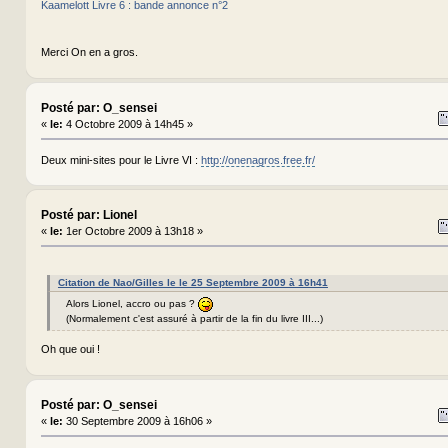
Kaamelott Livre 6 : bande annonce n°2
Merci On en a gros.
Posté par: O_sensei
«
le:
4 Octobre 2009 à 14h45 »
Deux mini-sites pour le Livre VI :
http://onenagros.free.fr/
Posté par: Lionel
«
le:
1er Octobre 2009 à 13h18 »
Citation de Nao/Gilles le le 25 Septembre 2009 à 16h41
Alors Lionel, accro ou pas ?
(Normalement c'est assuré à partir de la fin du livre III...)
Oh que oui !
Posté par: O_sensei
«
le:
30 Septembre 2009 à 16h06 »