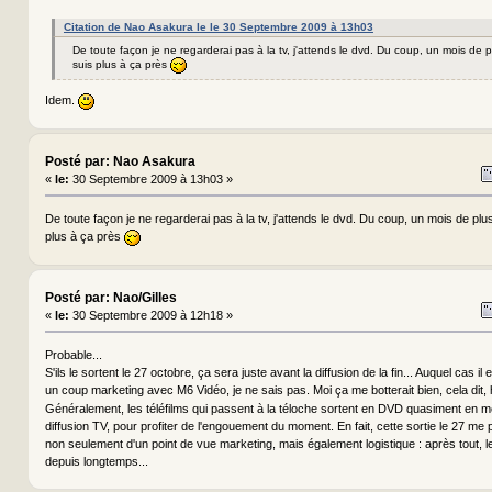
Citation de Nao Asakura le le 30 Septembre 2009 à 13h03
De toute façon je ne regarderai pas à la tv, j'attends le dvd. Du coup, un mois de 
suis plus à ça près
Idem.
Posté par: Nao Asakura
«
le:
30 Septembre 2009 à 13h03 »
De toute façon je ne regarderai pas à la tv, j'attends le dvd. Du coup, un mois de plu
plus à ça près
Posté par: Nao/Gilles
«
le:
30 Septembre 2009 à 12h18 »
Probable...
S'ils le sortent le 27 octobre, ça sera juste avant la diffusion de la fin... Auquel cas il
un coup marketing avec M6 Vidéo, je ne sais pas. Moi ça me botterait bien, cela dit,
Généralement, les téléfilms qui passent à la téloche sortent en DVD quasiment en 
diffusion TV, pour profiter de l'engouement du moment. En fait, cette sortie le 27 me p
non seulement d'un point de vue marketing, mais également logistique : après tout, 
depuis longtemps...