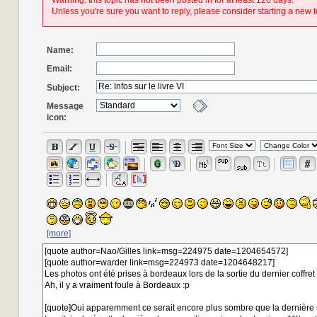
Warning: this topic has not been posted in for at least 120 days.
Unless you're sure you want to reply, please consider starting a new t
Name:
Email:
Subject:
Message
icon:
[more]