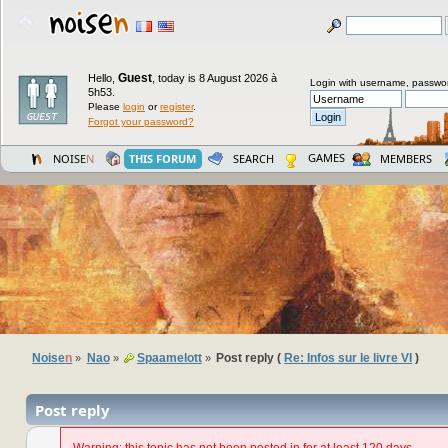
Guest
Hello,
,
today is 8 August 2026 à
Login with username, passwo
5h53.
Please
login
or
register
.
Forgot your password?
GAMES
NOISE
N
THIS FORUM
SEARCH
MEMBERS
Noise
n
Nao
Spaamelott
Post reply (
Re: Infos sur le livre VI
)
»
»
»
Post reply