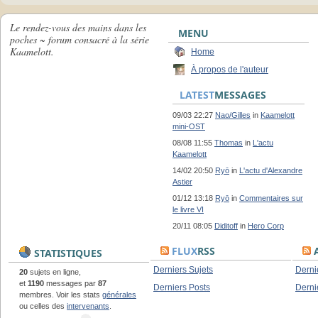
Le rendez-vous des mains dans les
MENU
poches ~ forum consacré à la série
Kaamelott.
Home
À propos de l'auteur
LATEST
MESSAGES
09/03 22:27
Nao/Gilles
in
Kaamelott
mini-OST
08/08 11:55
Thomas
in
L'actu
Kaamelott
14/02 20:50
Ryō
in
L'actu d'Alexandre
Astier
01/12 13:18
Ryō
in
Commentaires sur
le livre VI
20/11 08:05
Diditoff
in
Hero Corp
FLUX
RSS
A
STATISTIQUES
Derniers Sujets
Derni
20
sujets en ligne,
et
1190
messages par
87
Derniers Posts
Derni
membres. Voir les stats
générales
ou celles des
intervenants
.