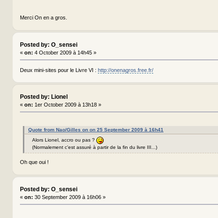
Merci On en a gros.
Posted by: O_sensei
«
on:
4 October 2009 à 14h45 »
Deux mini-sites pour le Livre VI :
http://onenagros.free.fr/
Posted by: Lionel
«
on:
1er October 2009 à 13h18 »
Quote from Nao/Gilles on on 25 September 2009 à 16h41
Alors Lionel, accro ou pas ?
(Normalement c'est assuré à partir de la fin du livre III...)
Oh que oui !
Posted by: O_sensei
«
on:
30 September 2009 à 16h06 »