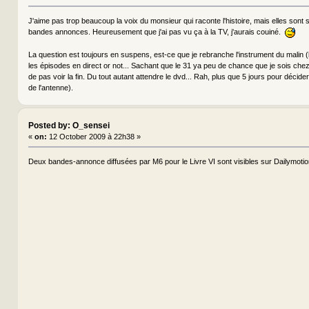
J'aime pas trop beaucoup la voix du monsieur qui raconte l'histoire, mais elles son
bandes annonces. Heureusement que j'ai pas vu ça à la TV, j'aurais couiné.
La question est toujours en suspens, est-ce que je rebranche l'instrument du malin (
les épisodes en direct or not... Sachant que le 31 ya peu de chance que je sois chez 
de pas voir la fin. Du tout autant attendre le dvd... Rah, plus que 5 jours pour décider
de l'antenne).
Posted by: O_sensei
«
on:
12 October 2009 à 22h38 »
Deux bandes-annonce diffusées par M6 pour le Livre VI sont visibles sur Dailymotio