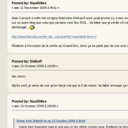
Posted by: Nao/Gilles
«
on:
11 November 2009 à 9h11 »
Alain Carrazé a enfin mis en ligne l'interview d'AA qu'il nous avait promis il y a des mois
sur un autre blog que celui que j'ai dans mon flux RSS... Va falloir que je vérifie s'il 
déménagé...
)
http://www.8artcity.com/le-vid...carraze/442-kaamelott-livre-vi
Réalisée à l'occasion de la soirée au Grand Rex, donc ça ne parle pas de son actu 
Posted by: Diditoff
«
on:
13 October 2009 à 11h09 »
oki, merci.
Après verif, je viens de voir qu'en fait je n'ai que la 5 de retard. Va falloir arranger ça v
Posted by: Nao/Gilles
«
on:
13 October 2009 à 10h58 »
Quote from Diditoff on on 13 October 2009 à 8h44
J'aime bien Kaamelot mais je suis pas un fan ultime comme vous. D'ailleurs j'ai de