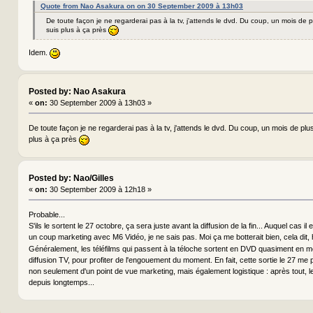
Quote from Nao Asakura on on 30 September 2009 à 13h03
De toute façon je ne regarderai pas à la tv, j'attends le dvd. Du coup, un mois de 
suis plus à ça près
Idem.
Posted by: Nao Asakura
«
on:
30 September 2009 à 13h03 »
De toute façon je ne regarderai pas à la tv, j'attends le dvd. Du coup, un mois de plu
plus à ça près
Posted by: Nao/Gilles
«
on:
30 September 2009 à 12h18 »
Probable...
S'ils le sortent le 27 octobre, ça sera juste avant la diffusion de la fin... Auquel cas il
un coup marketing avec M6 Vidéo, je ne sais pas. Moi ça me botterait bien, cela dit,
Généralement, les téléfilms qui passent à la téloche sortent en DVD quasiment en 
diffusion TV, pour profiter de l'engouement du moment. En fait, cette sortie le 27 me p
non seulement d'un point de vue marketing, mais également logistique : après tout, 
depuis longtemps...