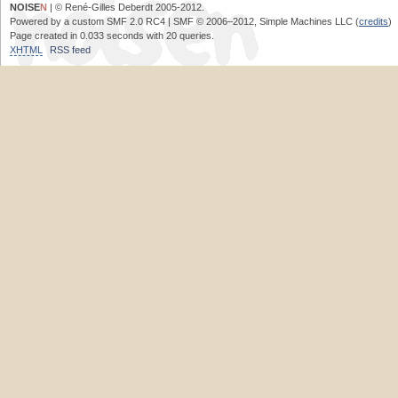
NOISE
N
| © René-Gilles Deberdt 2005-2012.
Powered by a custom SMF 2.0 RC4 | SMF © 2006–2012, Simple Machines LLC (
credits
)
Page created in 0.033 seconds with 20 queries.
XHTML
RSS feed