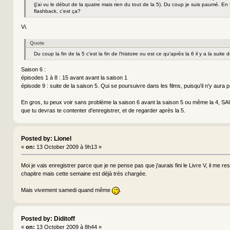
(j'ai vu le début de la quatre mais rien du tout de la 5). Du coup je suis paumé. En f
flashback, c'est ça?
Vi.
Quote
Du coup la fin de la 5 c'est la fin de l'histoire ou est ce qu'après la 6 il y a la suite 
Saison 6 :
épisodes 1 à 8 : 15 avant avant la saison 1
épisode 9 : suite de la saison 5. Qui se poursuivre dans les films, puisqu'il n'y aura 
En gros, tu peux voir sans problème la saison 6 avant la saison 5 ou même la 4, SA
que tu devras te contenter d'enregistrer, et de regarder après la 5.
Posted by: Lionel
«
on:
13 October 2009 à 9h13 »
Moi je vais enregistrer parce que je ne pense pas que j'aurais fini le Livre V, il me r
chapitre mais cette semaine est déjà très chargée.
Mais vivement samedi quand même
.
Posted by: Diditoff
«
on:
13 October 2009 à 8h44 »