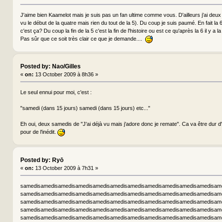
J'aime bien Kaamelot mais je suis pas un fan ultime comme vous. D'ailleurs j'ai deux 
vu le début de la quatre mais rien du tout de la 5). Du coup je suis paumé. En fait la 
c'est ça? Du coup la fin de la 5 c'est la fin de l'histoire ou est ce qu'après la 6 il y a la
Pas sûr que ce soit très clair ce que je demande....
Posted by: Nao/Gilles
«
on:
13 October 2009 à 8h36 »
Le seul ennui pour moi, c'est :
"samedi (dans 15 jours) samedi (dans 15 jours) etc..."
Eh oui, deux samedis de "J'ai déjà vu mais j'adore donc je remate". Ca va être dur 
pour de l'inédit.
Posted by: Ryō
«
on:
13 October 2009 à 7h31 »
samedisamedisamedisamedisamedisamedisamedisamedisamedisamedisamedisam
samedisamedisamedisamedisamedisamedisamedisamedisamedisamedisamedisam
samedisamedisamedisamedisamedisamedisamedisamedisamedisamedisamedisam
samedisamedisamedisamedisamedisamedisamedisamedisamedisamedisamedisam
samedisamedisamedisamedisamedisamedisamedisamedisamedisamedisamedisam