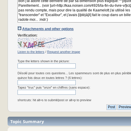
Attachments and other options
Verification:
Listen to the letters
/
Request another image
Type the letters shown in the picture:
Désolé pour toutes ces questions... Les spammeurs sont de plus en plus pénibl
quinze fois deux en toutes lettres ? (6 lettres):
Tapez "truc" puis "onze" en chiffres (sans espace):
shortcuts: hit alt+s to submit/post or alt+p to preview
Topic Summary