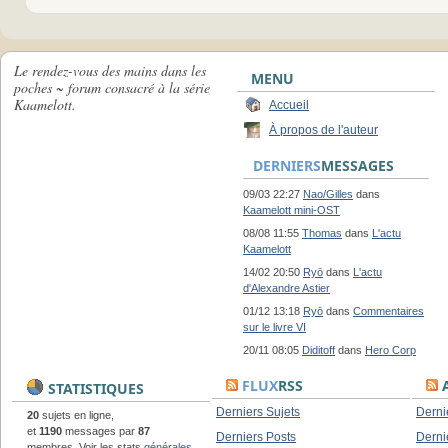
Le rendez-vous des mains dans les
MENU
poches ~ forum consacré à la série
Kaamelott.
Accueil
À propos de l'auteur
DERNIERS
MESSAGES
09/03 22:27
Nao/Gilles
dans
Kaamelott mini-OST
08/08 11:55
Thomas
dans
L'actu
Kaamelott
14/02 20:50
Ryō
dans
L'actu
d'Alexandre Astier
01/12 13:18
Ryō
dans
Commentaires
sur le livre VI
20/11 08:05
Diditoff
dans
Hero Corp
FLUX
RSS
A
STATISTIQUES
Derniers Sujets
Derni
20
sujets en ligne,
et
1190
messages par
87
Derniers Posts
Derni
membres. Voir les stats
générales