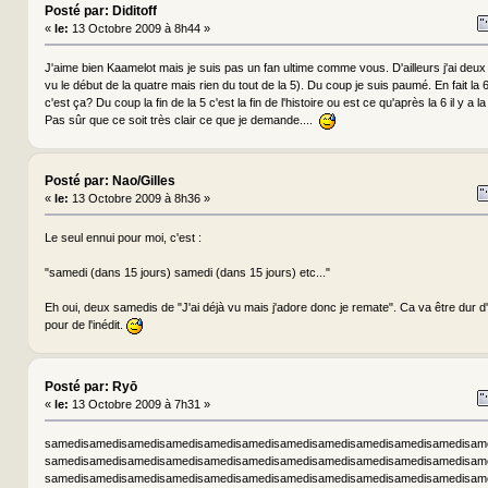
Posté par: Diditoff
«
le:
13 Octobre 2009 à 8h44 »
J'aime bien Kaamelot mais je suis pas un fan ultime comme vous. D'ailleurs j'ai deux 
vu le début de la quatre mais rien du tout de la 5). Du coup je suis paumé. En fait la 
c'est ça? Du coup la fin de la 5 c'est la fin de l'histoire ou est ce qu'après la 6 il y a la
Pas sûr que ce soit très clair ce que je demande....
Posté par: Nao/Gilles
«
le:
13 Octobre 2009 à 8h36 »
Le seul ennui pour moi, c'est :
"samedi (dans 15 jours) samedi (dans 15 jours) etc..."
Eh oui, deux samedis de "J'ai déjà vu mais j'adore donc je remate". Ca va être dur 
pour de l'inédit.
Posté par: Ryō
«
le:
13 Octobre 2009 à 7h31 »
samedisamedisamedisamedisamedisamedisamedisamedisamedisamedisamedisam
samedisamedisamedisamedisamedisamedisamedisamedisamedisamedisamedisam
samedisamedisamedisamedisamedisamedisamedisamedisamedisamedisamedisam