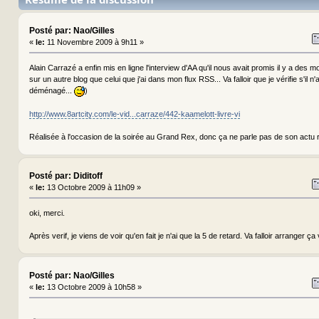
Posté par: Nao/Gilles
«
le:
11 Novembre 2009 à 9h11 »
Alain Carrazé a enfin mis en ligne l'interview d'AA qu'il nous avait promis il y a des mois
sur un autre blog que celui que j'ai dans mon flux RSS... Va falloir que je vérifie s'il 
déménagé...
)
http://www.8artcity.com/le-vid...carraze/442-kaamelott-livre-vi
Réalisée à l'occasion de la soirée au Grand Rex, donc ça ne parle pas de son actu 
Posté par: Diditoff
«
le:
13 Octobre 2009 à 11h09 »
oki, merci.
Après verif, je viens de voir qu'en fait je n'ai que la 5 de retard. Va falloir arranger ça v
Posté par: Nao/Gilles
«
le:
13 Octobre 2009 à 10h58 »