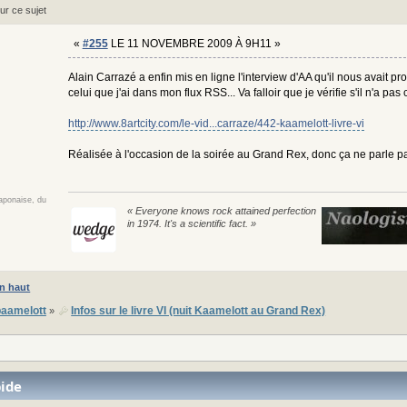
ur ce sujet
«
#255
LE 11 NOVEMBRE 2009 À 9H11 »
Alain Carrazé a enfin mis en ligne l'interview d'AA qu'il nous avait prom
celui que j'ai dans mon flux RSS... Va falloir que je vérifie s'il n'a 
http://www.8artcity.com/le-vid...carraze/442-kaamelott-livre-vi
Réalisée à l'occasion de la soirée au Grand Rex, donc ça ne parle p
japonaise, du
« Everyone knows rock attained perfection
in 1974. It's a scientific fact. »
n haut
aamelott
Infos sur le livre VI (nuit Kaamelott au Grand Rex)
»
ide