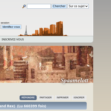
a session
INSCRIVEZ-VOUS
Spaamelott
RÉPONDRE
PARTAGER
IMPRIMER
IGNORER
rand Rex) (Lu 660399 fois)