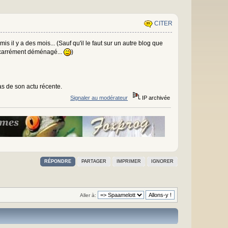
CITER
is il y a des mois... (Sauf qu'il le faut sur un autre blog que
pas carrément déménagé...
)
as de son actu récente.
Signaler au modérateur
IP archivée
RÉPONDRE
PARTAGER
IMPRIMER
IGNORER
Aller à: