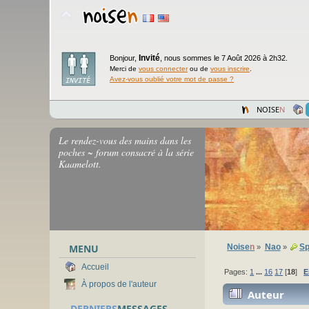
Invité
Bonjour,
,
nous sommes le 7 Août 2026 à 2h32.
Merci de
vous connecter
ou de
vous inscrire
.
Avez-vous oublié votre mot de passe ?
NOISE
N
Le rendez-vous des mains dans les
poches ~ forum consacré à la série
Kaamelott.
MENU
Noise
n
Nao
Sp
»
»
Accueil
Pages:
1
...
16
17
[
18
]
E
À propos de l'auteur
Auteur
DERNIERS
MESSAGES