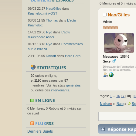
0 Membres et 5 Invités s
09/03 22:27
Nao/Gilles
dans
Kaamelott mini-OST
Nao/Gilles
08/08 11:55
Thomas
dans
L'actu
Admin
Kaamelott
14/02 20:50
Ryō
dans
L'actu
d'Alexandre Astier
01/12 13:18
Ryō
dans
Commentaires
sur le livre VI
20/11 08:05
Diditoff
dans
Hero Corp
Messages: 10846
Sexe:
STATISTIQUES
Dinosaure de l'animation 
Net, et de la connerie.
20
sujets en ligne,
et
1190
messages par
87
membres. Voir les stats
générales
ou celles des
intervenants
.
Pages:
1
...
16
17
[
18
]
E
EN LIGNE
Noise
n
Nao
Sp
»
»
0 Membres, 0 Robots et 5 Invités sur
ce sujet
FLUX
RSS
Réponse Rap
Derniers Sujets