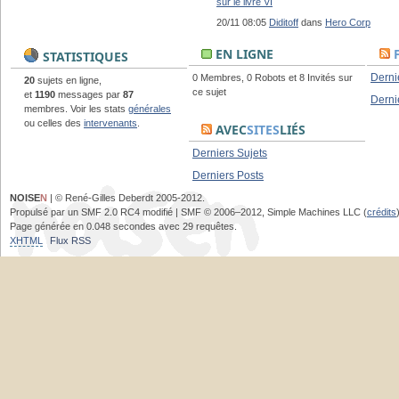
sur le livre VI
20/11 08:05
Diditoff
dans
Hero Corp
EN LIGNE
STATISTIQUES
Derni
0 Membres, 0 Robots et 8 Invités sur
20
sujets en ligne,
ce sujet
et
1190
messages par
87
Derni
membres. Voir les stats
générales
ou celles des
intervenants
.
AVEC
SITES
LIÉS
Derniers Sujets
Derniers Posts
NOISE
N
| © René-Gilles Deberdt 2005-2012.
Propulsé par un SMF 2.0 RC4 modifié | SMF © 2006–2012, Simple Machines LLC (
crédits
Page générée en 0.048 secondes avec 29 requêtes.
XHTML
Flux RSS