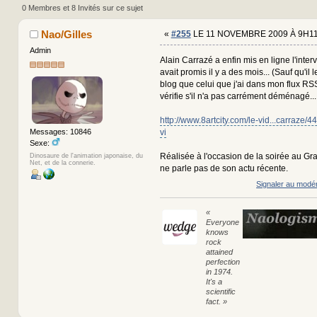
au Grand Rex) (Lu 664187 fois)
0 Membres et 8 Invités sur ce sujet
Nao/Gilles
«
#255
LE 11 NOVEMBRE 2009 À 9H11
Admin
Alain Carrazé a enfin mis en ligne l'inter
avait promis il y a des mois... (Sauf qu'il l
blog que celui que j'ai dans mon flux RSS.
vérifie s'il n'a pas carrément déménagé..
http://www.8artcity.com/le-vid...carraze/4
vi
Messages: 10846
Sexe:
Réalisée à l'occasion de la soirée au Gr
Dinosaure de l'animation japonaise, du
Net, et de la connerie.
ne parle pas de son actu récente.
Signaler au modé
«
Everyone
knows
rock
attained
perfection
in 1974.
It's a
scientific
fact. »