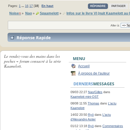
Pages:
1
...
16
17
[
18
]
En haut
RÉPONDRE
PARTAGER
Noise
n
Nao
Spaamelott
Infos sur le livre VI (nuit Kaamelott a
»
»
»
Aller à:
Réponse Rapide
Le rendez-vous des mains dans les
MENU
poches ~ forum consacré à la série
Kaamelott.
Accueil
À propos de l'auteur
DERNIERS
MESSAGES
09/03 22:27
Nao/Gilles
dans
Kaamelott mini-OST
08/08 11:55
Thomas
dans
L'actu
Kaamelott
14/02 20:50
Ryō
dans
L'actu
d'Alexandre Astier
01/12 13:18
Ryō
dans
Commentaires