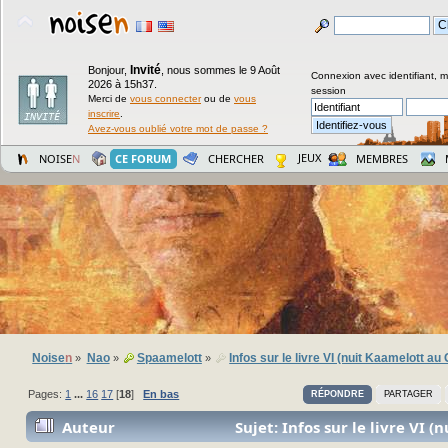
Invité
Bonjour,
,
nous sommes le 9 Août
Connexion avec identifiant, 
2026 à 15h37.
session
Merci de
vous connecter
ou de
vous
inscrire
.
Avez-vous oublié votre mot de passe ?
JEUX
NOISE
N
CE FORUM
CHERCHER
MEMBRES
Noise
n
Nao
Spaamelott
Infos sur le livre VI (nuit Kaamelott a
»
»
»
Pages:
1
...
16
17
[
18
]
En bas
RÉPONDRE
PARTAGER
Auteur
Sujet: Infos sur le livre VI 