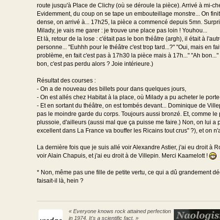
route jusqu'à Place de Clichy (où se déroule la pièce). Arrivé à mi-chem
Evidemment, du coup on se tape un embouteillage monstre... On finit pa
dense, on arrivé à... 17h25, la pièce a commencé depuis 5mn. Surpri
Milady, je vais me garer : je trouve une place pas loin ! Youhou...
Et là, retour de la lose : c'était pas le bon théâtre (argh), il était à l'au
personne... "Euhhh pour le théâtre c'est trop tard...?" "Oui, mais en fait
problème, en fait c'est pas à 17h30 la pièce mais à 17h..." "Ah bon..." "O
bon, c'est pas perdu alors ? Joie intérieure.)
Résultat des courses :
- On a de nouveau des billets pour dans quelques jours,
- On est allés chez Habitat à la place, où Milady a pu acheter le port
- Et en sortant du théâtre, on est tombés devant... Dominique de Ville
pas le moindre garde du corps. Toujours aussi bronzé. Et, comme le pr
plussoie, d'ailleurs (aussi mal que ça puisse me faire.) Non, on lui a p
excellent dans La France va bouffer les Ricains tout crus" ?), et on n'a
La dernière fois que je suis allé voir Alexandre Astier, j'ai eu droit à 
voir Alain Chapuis, et j'ai eu droit à de Villepin. Merci Kaamelott !
* Non, même pas une fille de petite vertu, ce qui a dû grandement déc
faisait-il là, hein ?
« Everyone knows rock attained perfection
in 1974. It's a scientific fact. »