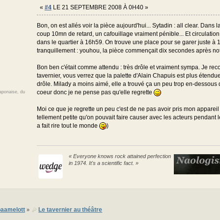
«
#4
LE 21 SEPTEMBRE 2008 À 0H40 »
Bon, on est allés voir la pièce aujourd'hui... Sytadin : all clear. Dans l
coup 10mn de retard, un cafouillage vraiment pénible... Et circulation 
dans le quartier à 16h59. On trouve une place pour se garer juste à 
tranquillement : youhou, la pièce commençait dix secondes après notr
Bon ben c'était comme attendu : très drôle et vraiment sympa. Je r
tavernier, vous verrez que la palette d'Alain Chapuis est plus éten
drôle. Milady a moins aimé, elle a trouvé ça un peu trop en-dessous
coeur donc je ne pense pas qu'elle regrette
japonaise, du
Moi ce que je regrette un peu c'est de ne pas avoir pris mon appareil 
tellement petite qu'on pouvait faire causer avec les acteurs pendant 
a fait rire tout le monde
)
« Everyone knows rock attained perfection
in 1974. It's a scientific fact. »
aamelott
Le tavernier au théâtre
»