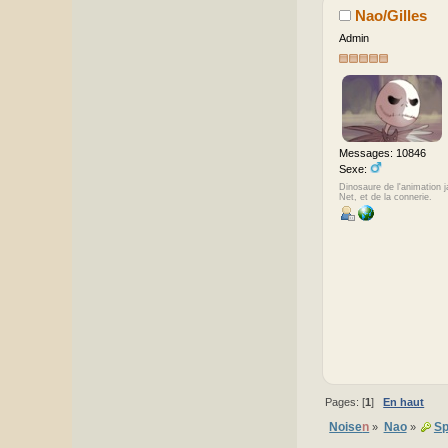
Nao/Gilles
Admin
Messages: 10846
Sexe:
Dinosaure de l'animation 
Net, et de la connerie.
Pages: [
1
]
En haut
Noise
n
Nao
Sp
»
»