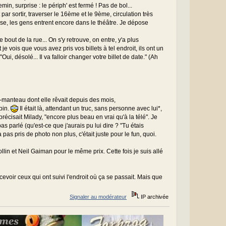
in, surprise : le périph' est fermé ! Pas de bol...
r sortir, traverser le 16ème et le 9ème, circulation très
se, les gens entrent encore dans le théâtre. Je dépose
tre bout de la rue... On s'y retrouve, on entre, y'a plus
 je vois que vous avez pris vos billets à tel endroit, ils ont un
ui, désolé... Il va falloir changer votre billet de date." (Ah
e-manteau dont elle rêvait depuis des mois,
pin.
Il était là, attendant un truc, sans personne avec lui*,
écisait Milady, "encore plus beau en vrai qu'à la télé". Je
as parlé (qu'est-ce que j'aurais pu lui dire ? "Tu étais
 pas pris de photo non plus, c'était juste pour le fun, quoi.
Rollin et Neil Gaiman pour le même prix. Cette fois je suis allé
evoir ceux qui ont suivi l'endroit où ça se passait. Mais que
Signaler au modérateur
IP archivée