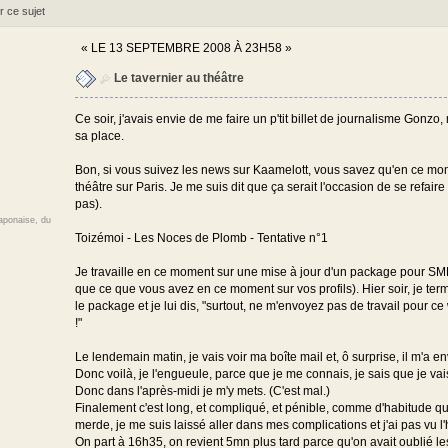
r ce sujet
«
LE 13 SEPTEMBRE 2008 À 23H58 »
Le tavernier au théâtre
Ce soir, j'avais envie de me faire un p'tit billet de journalisme Gonzo,
sa place.
Bon, si vous suivez les news sur Kaamelott, vous savez qu'en ce mo
théâtre sur Paris. Je me suis dit que ça serait l'occasion de se refaire
pas).
japonaise, du
Toizémoi - Les Noces de Plomb - Tentative n°1
Je travaille en ce moment sur une mise à jour d'un package pour SMF2
que ce que vous avez en ce moment sur vos profils). Hier soir, je ter
le package et je lui dis, "surtout, ne m'envoyez pas de travail pour c
!"
Le lendemain matin, je vais voir ma boîte mail et, ô surprise, il m'a
Donc voilà, je l'engueule, parce que je me connais, je sais que je vais c
Donc dans l'après-midi je m'y mets. (C'est mal.)
Finalement c'est long, et compliqué, et pénible, comme d'habitude quo
merde, je me suis laissé aller dans mes complications et j'ai pas vu l'
On part à 16h35, on revient 5mn plus tard parce qu'on avait oublié l