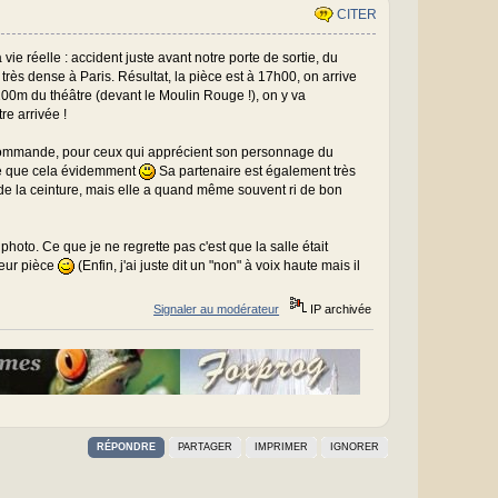
CITER
a vie réelle : accident juste avant notre porte de sortie, du
très dense à Paris. Résultat, la pièce est à 17h00, on arrive
100m du théâtre (devant le Moulin Rouge !), on y va
e arrivée !
ecommande, pour ceux qui apprécient son personnage du
due que cela évidemment
Sa partenaire est également très
 de la ceinture, mais elle a quand même souvent ri de bon
photo. Ce que je ne regrette pas c'est que la salle était
leur pièce
(Enfin, j'ai juste dit un "non" à voix haute mais il
Signaler au modérateur
IP archivée
RÉPONDRE
PARTAGER
IMPRIMER
IGNORER