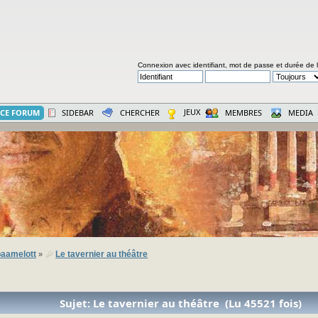
Connexion avec identifiant, mot de passe et durée de 
JEUX
CE FORUM
SIDEBAR
CHERCHER
MEMBRES
MEDIA
aamelott
Le tavernier au théâtre
»
Sujet: Le tavernier au théâtre (Lu 45521 fois)