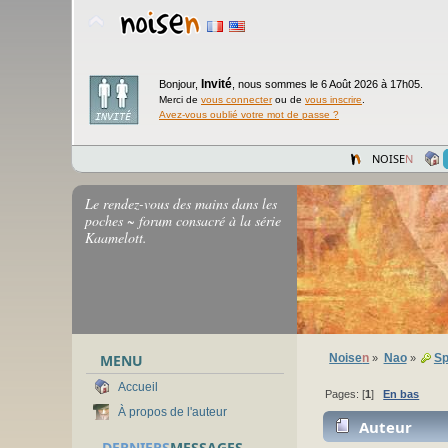
Invité
Bonjour,
,
nous sommes le 6 Août 2026 à 17h05.
Merci de
vous connecter
ou de
vous inscrire
.
Avez-vous oublié votre mot de passe ?
NOISE
N
Le rendez-vous des mains dans les
poches ~ forum consacré à la série
Kaamelott.
MENU
Noise
n
Nao
Sp
»
»
Accueil
Pages: [
1
]
En bas
À propos de l'auteur
Auteur
DERNIERS
MESSAGES