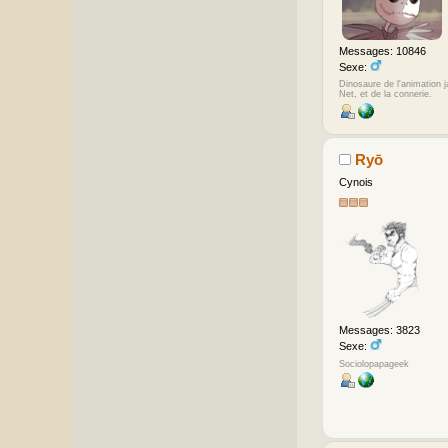
Messages: 10846
Sexe:
Dinosaure de l'animation 
Net, et de la connerie.
Ryō
Cynois
Messages: 3823
Sexe:
Sociolopapageek