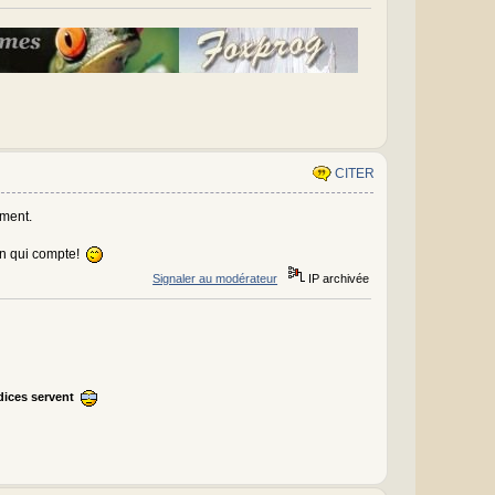
CITER
ement.
ion qui compte!
Signaler au modérateur
IP archivée
ndices servent