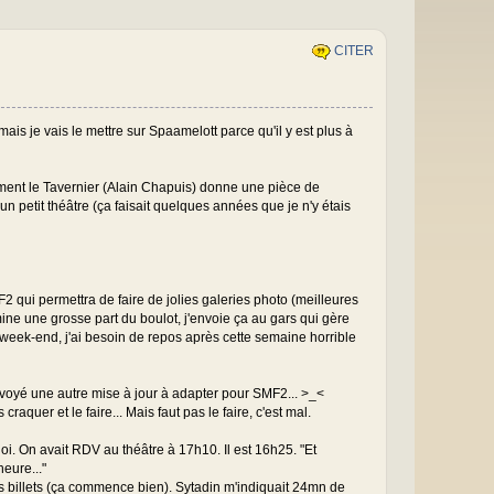
CITER
 mais je vais le mettre sur Spaamelott parce qu'il y est plus à
ment le Tavernier (Alain Chapuis) donne une pièce de
 un petit théâtre (ça faisait quelques années que je n'y étais
 qui permettra de faire de jolies galeries photo (meilleures
mine une grosse part du boulot, j'envoie ça au gars qui gère
e week-end, j'ai besoin de repos après cette semaine horrible
 envoyé une autre mise à jour à adapter pour SMF2... >_<
raquer et le faire... Mais faut pas le faire, c'est mal.
i. On avait RDV au théâtre à 17h10. Il est 16h25. "Et
heure..."
es billets (ça commence bien). Sytadin m'indiquait 24mn de