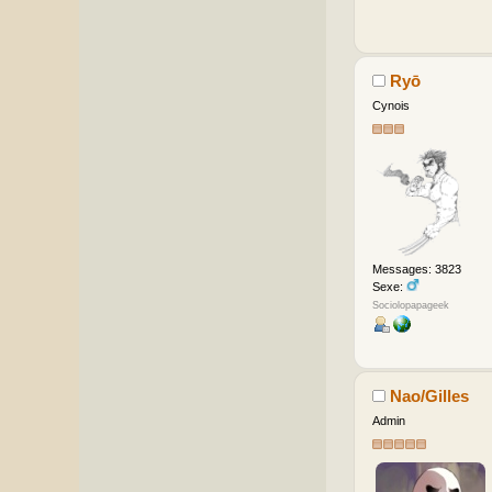
Ryō
Cynois
Messages: 3823
Sexe:
Sociolopapageek
Nao/Gilles
Admin