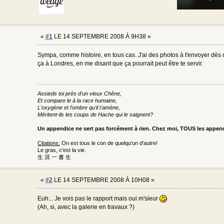
«
#1
LE 14 SEPTEMBRE 2008 À 9H38 »
Sympa, comme histoire, en tous cas. J'ai des photos à t'envoyer dès que
ça à Londres, en me disant que ça pourrait peut être te servir.
Assieds toi près d'un vieux Chêne,
Et compare le à la race humaine,
L'oxygène et l'ombre qu'il t'amène,
Méritent-ils les coups de Hache qui le saignent?
Un appendice ne sert pas forcément à rien. Chez moi, TOUS les appe
Citations:
On est tous le con de quelqu'un d'autre!
Le gras, c'est la vie.
生 涯 一 書 生
«
#2
LE 14 SEPTEMBRE 2008 À 10H08 »
Euh... Je vois pas le rapport mais oui m'sieur
(Ah, si, avec la galerie en travaux ?)