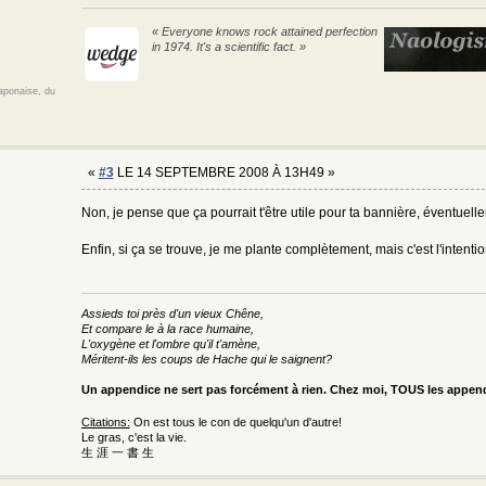
« Everyone knows rock attained perfection
in 1974. It's a scientific fact. »
japonaise, du
«
#3
LE 14 SEPTEMBRE 2008 À 13H49 »
Non, je pense que ça pourrait t'être utile pour ta bannière, éventuell
Enfin, si ça se trouve, je me plante complètement, mais c'est l'intent
Assieds toi près d'un vieux Chêne,
Et compare le à la race humaine,
L'oxygène et l'ombre qu'il t'amène,
Méritent-ils les coups de Hache qui le saignent?
Un appendice ne sert pas forcément à rien. Chez moi, TOUS les appe
Citations:
On est tous le con de quelqu'un d'autre!
Le gras, c'est la vie.
生 涯 一 書 生