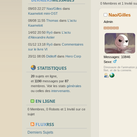
0 Membres et 1 Invité su
09/03 22:27
Nao/Gilles
dans
Kaamelott mini-OST
Nao/Gilles
08/08 11:55
Thomas
dans
L'actu
Admin
Kaamelott
14/02 20:50
Ryō
dans
L'actu
d'Alexandre Astier
01/12 13:18
Ryō
dans
Commentaires
sur le livre VI
20/11 08:05
Diditoff
dans
Hero Corp
Messages: 10846
Sexe:
STATISTIQUES
Dinosaure de l'animation 
Net, et de la connerie.
20
sujets en ligne,
et
1190
messages par
87
membres. Voir les stats
générales
ou celles des
intervenants
.
EN LIGNE
0 Membres, 0 Robots et 1 Invité sur ce
sujet
FLUX
RSS
Derniers Sujets