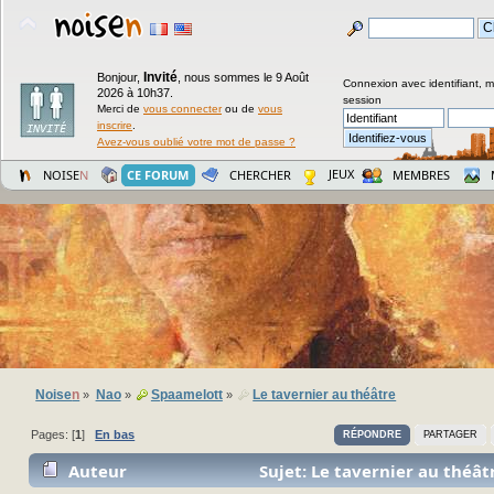
Invité
Bonjour,
,
nous sommes le 9 Août
Connexion avec identifiant, 
2026 à 10h37.
session
Merci de
vous connecter
ou de
vous
inscrire
.
Avez-vous oublié votre mot de passe ?
JEUX
NOISE
N
CE FORUM
CHERCHER
MEMBRES
Noise
n
Nao
Spaamelott
Le tavernier au théâtre
»
»
»
Pages: [
1
]
En bas
RÉPONDRE
PARTAGER
Auteur
Sujet: Le tavernier au théât