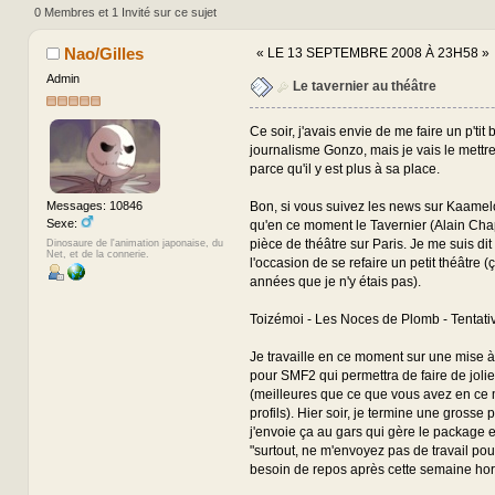
fois)
0 Membres et 1 Invité sur ce sujet
Nao/Gilles
«
LE 13 SEPTEMBRE 2008 À 23H58 »
Admin
Le tavernier au théâtre
Ce soir, j'avais envie de me faire un p'tit b
journalisme Gonzo, mais je vais le mettr
parce qu'il y est plus à sa place.
Bon, si vous suivez les news sur Kaamelo
Messages: 10846
Sexe:
qu'en ce moment le Tavernier (Alain Ch
pièce de théâtre sur Paris. Je me suis dit
Dinosaure de l'animation japonaise, du
Net, et de la connerie.
l'occasion de se refaire un petit théâtre (
années que je n'y étais pas).
Toizémoi - Les Noces de Plomb - Tentati
Je travaille en ce moment sur une mise à
pour SMF2 qui permettra de faire de jolie
(meilleures que ce que vous avez en ce
profils). Hier soir, je termine une grosse p
j'envoie ça au gars qui gère le package et 
"surtout, ne m'envoyez pas de travail pou
besoin de repos après cette semaine horr