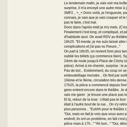
Le lendemain matin, je vais voir ma boîte 
surprise, il m'a envoyé une autre mise à 
SMF2... >_< Donc voilà, je l'engueule, p
connais, je sais que je vais craquer et le f
pas le faire, c'est mal.
Donc dans l'après-midi je m'y mets. (C'es
Finalement c'est long, et compliqué, et 
d'habitude quoi. On avait RDV au théâtre 
16h25. "Et merde, je me suis laissé alle
complications et j'ai pas vu l'heure..."
On part à 16h35, on revient 5mn plus tar
oublié les billets (ça commence bien). Sy
24mn de route jusqu'à Place de Clichy (o
pièce). Arrivé à mi-chemin, surprise : le p
Pas de bol... Evidemment, du coup on se
embouteillage monstre... On finit par sortir
16ème et le 9ème, circulation très dense, 
17h25, la pièce a commencé depuis 5mn.
gens entrent encore dans le théâtre. Je 
vais me garer : je trouve une place pas lo
Et là, retour de la lose : c'était pas le bon 
était à l'autre bout de la rue... On s'y retr
plus personne... "Euhhh pour le théâtre c'e
"Oui, mais en fait je vois que vous avez pri
endroit, ils ont un problème, en fait c'est
pièce mais à 17h..." "Ah bon..." "Oui, désolé