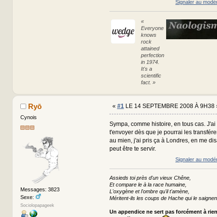
Signaler au modé
«
Everyone
knows
rock
attained
perfection
in 1974.
It's a
scientific
fact. »
Ryō
«
#1
LE 14 SEPTEMBRE 2008 À 9H38 
Cynois
Sympa, comme histoire, en tous cas. J'ai
t'envoyer dès que je pourrai les transférer
au mien, j'ai pris ça à Londres, en me di
peut être te servir.
Signaler au modé
Assieds toi près d'un vieux Chêne,
Et compare le à la race humaine,
Messages: 3823
L'oxygène et l'ombre qu'il t'amène,
Sexe:
Méritent-ils les coups de Hache qui le saignen
Sociolopapageek
Un appendice ne sert pas forcément à rie