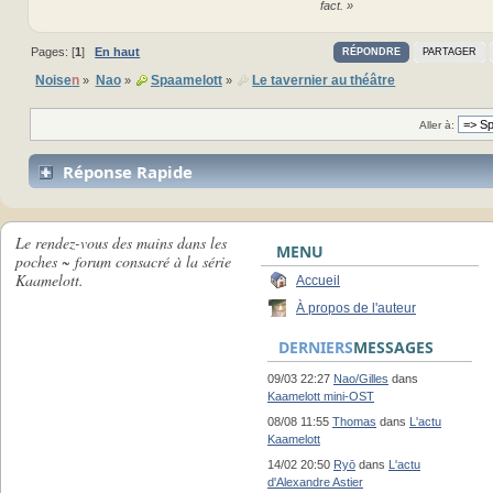
fact. »
Pages: [
1
]
En haut
RÉPONDRE
PARTAGER
Noise
n
Nao
Spaamelott
Le tavernier au théâtre
»
»
»
Aller à:
Réponse Rapide
Le rendez-vous des mains dans les
MENU
poches ~ forum consacré à la série
Kaamelott.
Accueil
À propos de l'auteur
DERNIERS
MESSAGES
09/03 22:27
Nao/Gilles
dans
Kaamelott mini-OST
08/08 11:55
Thomas
dans
L'actu
Kaamelott
14/02 20:50
Ryō
dans
L'actu
d'Alexandre Astier