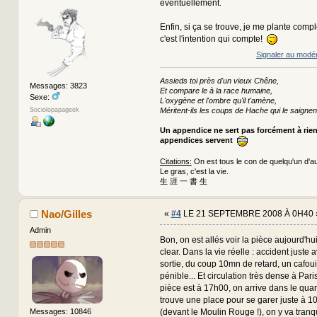
éventuellement.
Enfin, si ça se trouve, je me plante comp
c'est l'intention qui compte!
Signaler au modé
Assieds toi près d'un vieux Chêne,
Messages: 3823
Et compare le à la race humaine,
Sexe:
L'oxygène et l'ombre qu'il t'amène,
Sociolopapageek
Méritent-ils les coups de Hache qui le saignen
Un appendice ne sert pas forcément à rie
appendices servent
Citations:
On est tous le con de quelqu'un d'au
Le gras, c'est la vie.
生 涯 一 書 生
Nao/Gilles
«
#4
LE 21 SEPTEMBRE 2008 À 0H40 
Admin
Bon, on est allés voir la pièce aujourd'hui.
clear. Dans la vie réelle : accident juste 
sortie, du coup 10mn de retard, un cafou
pénible... Et circulation très dense à Paris
pièce est à 17h00, on arrive dans le quar
trouve une place pour se garer juste à 1
(devant le Moulin Rouge !), on y va tranq
Messages: 10846