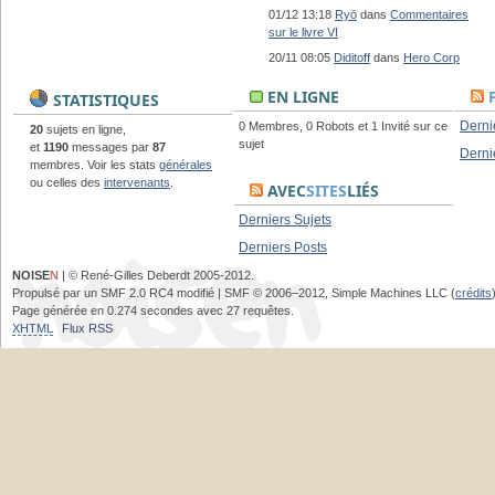
01/12 13:18
Ryō
dans
Commentaires
sur le livre VI
20/11 08:05
Diditoff
dans
Hero Corp
EN LIGNE
STATISTIQUES
Derni
0 Membres, 0 Robots et 1 Invité sur ce
20
sujets en ligne,
sujet
et
1190
messages par
87
Derni
membres. Voir les stats
générales
ou celles des
intervenants
.
AVEC
SITES
LIÉS
Derniers Sujets
Derniers Posts
NOISE
N
| © René-Gilles Deberdt 2005-2012.
Propulsé par un SMF 2.0 RC4 modifié | SMF © 2006–2012, Simple Machines LLC (
crédits
Page générée en 0.274 secondes avec 27 requêtes.
XHTML
Flux RSS