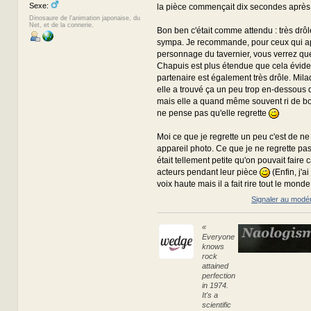
Sexe:
la pièce commençait dix secondes après n
Dinosaure de l'animation japonaise, du
Net, et de la connerie.
Bon ben c'était comme attendu : très drôl
sympa. Je recommande, pour ceux qui a
personnage du tavernier, vous verrez que 
Chapuis est plus étendue que cela évi
partenaire est également très drôle. Mil
elle a trouvé ça un peu trop en-dessous d
mais elle a quand même souvent ri de b
ne pense pas qu'elle regrette
Moi ce que je regrette un peu c'est de ne
appareil photo. Ce que je ne regrette pas 
était tellement petite qu'on pouvait faire
acteurs pendant leur pièce
(Enfin, j'ai
voix haute mais il a fait rire tout le mond
Signaler au modé
«
Everyone
knows
rock
attained
perfection
in 1974.
It's a
scientific