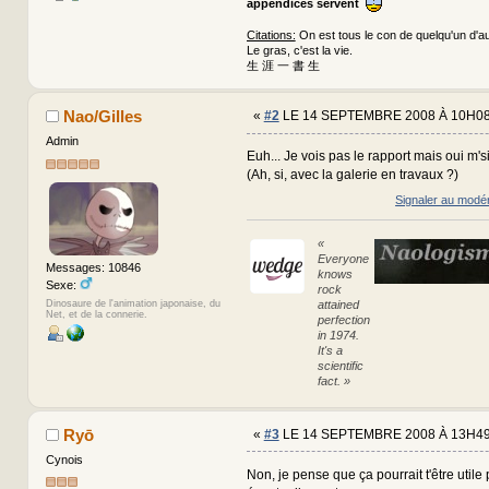
appendices servent
Citations:
On est tous le con de quelqu'un d'au
Le gras, c'est la vie.
生 涯 一 書 生
Nao/Gilles
«
#2
LE 14 SEPTEMBRE 2008 À 10H08
Admin
Euh... Je vois pas le rapport mais oui m'
(Ah, si, avec la galerie en travaux ?)
Signaler au modé
«
Everyone
Messages: 10846
knows
Sexe:
rock
attained
Dinosaure de l'animation japonaise, du
Net, et de la connerie.
perfection
in 1974.
It's a
scientific
fact. »
Ryō
«
#3
LE 14 SEPTEMBRE 2008 À 13H49
Cynois
Non, je pense que ça pourrait t'être utile