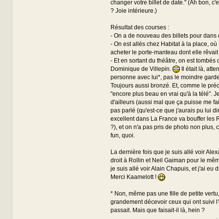
changer votre billet de date." (Ah bon, c'
? Joie intérieure.)
Résultat des courses :
- On a de nouveau des billets pour dans 
- On est allés chez Habitat à la place, où
acheter le porte-manteau dont elle rêvai
- Et en sortant du théâtre, on est tombés 
Dominique de Villepin.
Il était là, att
personne avec lui*, pas le moindre garde
Toujours aussi bronzé. Et, comme le préci
"encore plus beau en vrai qu'à la télé". J
d'ailleurs (aussi mal que ça puisse me fai
pas parlé (qu'est-ce que j'aurais pu lui di
excellent dans La France va bouffer les R
?), et on n'a pas pris de photo non plus, c'
fun, quoi.
La dernière fois que je suis allé voir Alexa
droit à Rollin et Neil Gaiman pour le même
je suis allé voir Alain Chapuis, et j'ai eu d
Merci Kaamelott !
* Non, même pas une fille de petite vertu
grandement décevoir ceux qui ont suivi l'
passait. Mais que faisait-il là, hein ?