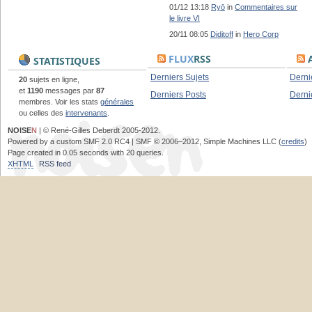
01/12 13:18
Ryō
in
Commentaires sur
le livre VI
20/11 08:05
Diditoff
in
Hero Corp
FLUX
RSS
A
STATISTIQUES
Derniers Sujets
Derni
20
sujets en ligne,
et
1190
messages par
87
Derniers Posts
Derni
membres. Voir les stats
générales
ou celles des
intervenants
.
NOISE
N
| © René-Gilles Deberdt 2005-2012.
Powered by a custom SMF 2.0 RC4 | SMF © 2006–2012, Simple Machines LLC (
credits
)
Page created in 0.05 seconds with 20 queries.
XHTML
RSS feed