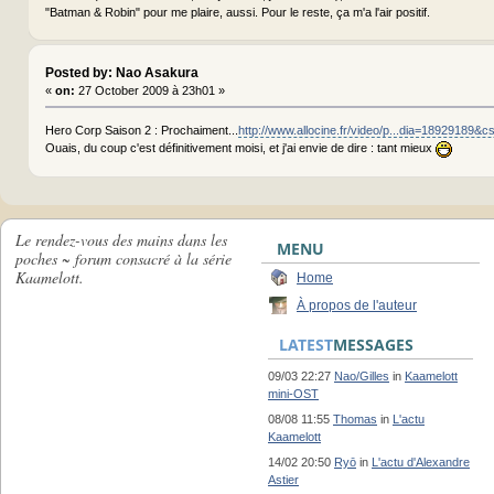
"Batman & Robin" pour me plaire, aussi. Pour le reste, ça m'a l'air positif.
Posted by: Nao Asakura
«
on:
27 October 2009 à 23h01 »
Hero Corp Saison 2 : Prochaiment...
http://www.allocine.fr/video/p...dia=18929189&c
Ouais, du coup c'est définitivement moisi, et j'ai envie de dire : tant mieux
Le rendez-vous des mains dans les
MENU
poches ~ forum consacré à la série
Kaamelott.
Home
À propos de l'auteur
LATEST
MESSAGES
09/03 22:27
Nao/Gilles
in
Kaamelott
mini-OST
08/08 11:55
Thomas
in
L'actu
Kaamelott
14/02 20:50
Ryō
in
L'actu d'Alexandre
Astier