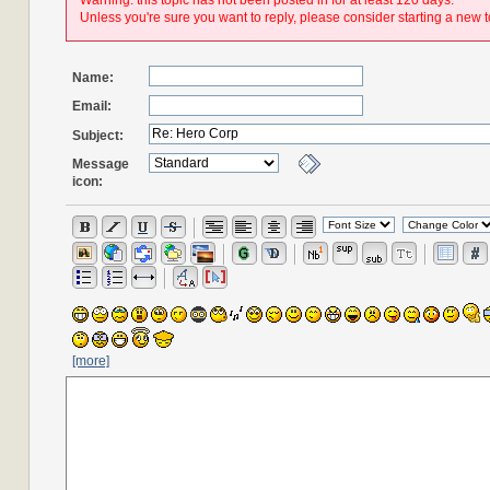
Warning: this topic has not been posted in for at least 120 days.
Unless you're sure you want to reply, please consider starting a new t
Name:
Email:
Subject:
Message
icon:
[more]