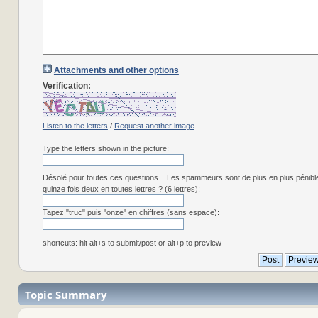
Attachments and other options
Verification:
Listen to the letters
/
Request another image
Type the letters shown in the picture:
Désolé pour toutes ces questions... Les spammeurs sont de plus en plus pénibl
quinze fois deux en toutes lettres ? (6 lettres):
Tapez "truc" puis "onze" en chiffres (sans espace):
shortcuts: hit alt+s to submit/post or alt+p to preview
Topic Summary