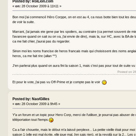
Posted by: RoiLion.com
«
on:
28 October 2009 à 11h11 »
Bon moi j'ai commencé Héro Corppe, on en est au 4, ca nous botte bien tout les deux, 
de voir la suite.
Marrant, j'ai jamais ete gene par les spoilers, au contraire (ca permet souvent de m
l'avancee quand on sait ou on va, j'ai envie de dire), mais la, sur HC, avec la BA de l
ca me fait chier, j'aurai pas du regarder.
Sinon moi les noms francise de heros francais mais qui choisissent des noms anglai
heros, ca me fait rire (allan ^^)
J'en parlerai plus quand on aura fini la saison 1, mais c'est pas pour tout de suite vu
Posted on 2
Et pour le vote, j'ai pas vu Off-Prime et je compte pas le voir
Posted by: Nao/Gilles
«
on:
28 October 2009 à 9h45 »
Y'a un forum et un topic pour Hero Corp, merci de l'utiliser, je pourrai pas abuser d
téléportation tout l'temps
Ca a l'air chouette, mais le début m'a laissé perplexe... La petite vieille était pour moi
saison 1 (elle est mal écrite, elle joue mal, j'en sais rien), et la revoilà sur la 2... Les