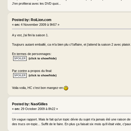
J'en profiterai avec les DVD quoi...
Posted by: RoiLion.com
«
on:
4 November 2009 à 9h57 »
A y est, j'ai fini la saison 1.
Toujours autant emballé, ca m'a bien plu c't'affaire, et j'attend la saison 2 avec plaisir.
En termes de personnages:
(click to show/hide)
Par contre a propos du final:
(click to show/hide)
Voila voila, HC c'est bon mangez-en
Posted by: Nao/Gilles
«
on:
29 October 2009 à 8h22 »
Un vague rapport. Mais le fait qu'un topic dévie du sujet n'a jamais été une raison de 
des trucs on-topic... Suffit de le faire. En plus ça faisait six mois qu'il était vide, c'pauv