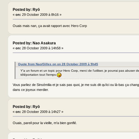
Posted by: Ryō
«
on:
29 October 2009 à 8h16 »
Ouais mais nan, ça avait rapport avec Hero Corp
Posted by: Nao Asakura
«
on:
28 October 2009 à 14h58 »
Quote from Nao/Gilles on on 28 October 2009 à 9h45
Y'a un forum et un topic pour Hero Corp, merci de l'utiliser, je pourrai pas abuser 
téléportation tout l'temps
Vous parliez de Sinsémilia et je sais pas quoi, je me suis dit qu'ici ou là-bas ça cha
dans ce joyeux merdier.
Posted by: Ryō
«
on:
28 October 2009 à 14h27 »
Ouais, pareil pour la vieille, m'a bien gonflé.