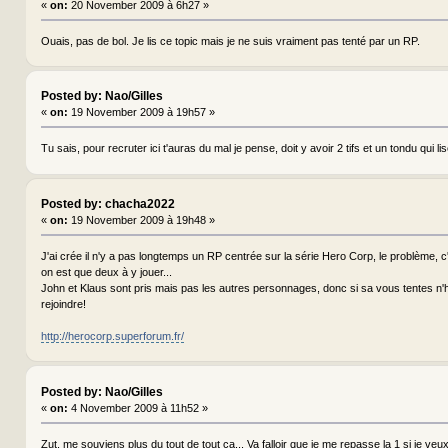
«
on:
20 November 2009 à 6h27 »
Ouais, pas de bol. Je lis ce topic mais je ne suis vraiment pas tenté par un RP.
Posted by: Nao/Gilles
«
on:
19 November 2009 à 19h57 »
Tu sais, pour recruter ici t'auras du mal je pense, doit y avoir 2 tifs et un tondu qui lis
Posted by: chacha2022
«
on:
19 November 2009 à 19h48 »
J'ai crée il n'y a pas longtemps un RP centrée sur la série Hero Corp, le problème, c'
on est que deux à y jouer...
John et Klaus sont pris mais pas les autres personnages, donc si sa vous tentes n'
rejoindre!
http://herocorp.superforum.fr/
Posted by: Nao/Gilles
«
on:
4 November 2009 à 11h52 »
Zut, me souviens plus du tout de tout ça... Va falloir que je me repasse la 1 si je veux