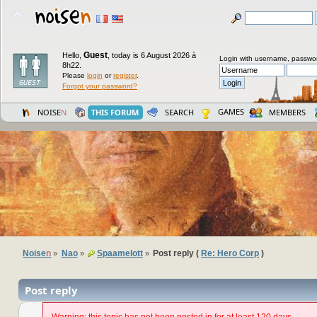
Guest
Hello,
,
today is 6 August 2026 à
Login with username, passwo
8h22.
Please
login
or
register
.
Forgot your password?
GAMES
NOISE
N
THIS FORUM
SEARCH
MEMBERS
Noise
n
Nao
Spaamelott
Post reply (
Re: Hero Corp
)
»
»
»
Post reply