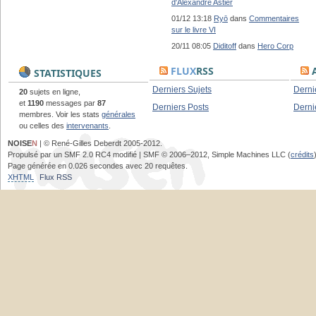
d'Alexandre Astier
01/12 13:18
Ryō
dans
Commentaires
sur le livre VI
20/11 08:05
Diditoff
dans
Hero Corp
FLUX
RSS
A
STATISTIQUES
Derniers Sujets
Derni
20
sujets en ligne,
et
1190
messages par
87
Derniers Posts
Derni
membres. Voir les stats
générales
ou celles des
intervenants
.
NOISE
N
| © René-Gilles Deberdt 2005-2012.
Propulsé par un SMF 2.0 RC4 modifié | SMF © 2006–2012, Simple Machines LLC (
crédits
Page générée en 0.026 secondes avec 20 requêtes.
XHTML
Flux RSS