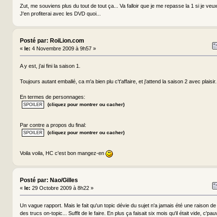
Zut, me souviens plus du tout de tout ça... Va falloir que je me repasse la 1 si je veux
J'en profiterai avec les DVD quoi...
Posté par: RoiLion.com
«
le:
4 Novembre 2009 à 9h57 »
A y est, j'ai fini la saison 1.
Toujours autant emballé, ca m'a bien plu c't'affaire, et j'attend la saison 2 avec plaisir.
En termes de personnages:
(cliquez pour montrer ou cacher)
Par contre a propos du final:
(cliquez pour montrer ou cacher)
Voila voila, HC c'est bon mangez-en
Posté par: Nao/Gilles
«
le:
29 Octobre 2009 à 8h22 »
Un vague rapport. Mais le fait qu'un topic dévie du sujet n'a jamais été une raison de 
des trucs on-topic... Suffit de le faire. En plus ça faisait six mois qu'il était vide, c'pauv