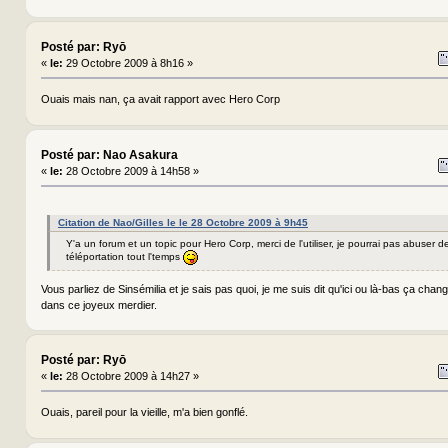
Posté par: Ryō
«
le:
29 Octobre 2009 à 8h16 »
Ouais mais nan, ça avait rapport avec Hero Corp
Posté par: Nao Asakura
«
le:
28 Octobre 2009 à 14h58 »
Citation de Nao/Gilles le le 28 Octobre 2009 à 9h45
Y'a un forum et un topic pour Hero Corp, merci de l'utiliser, je pourrai pas abuser 
téléportation tout l'temps
Vous parliez de Sinsémilia et je sais pas quoi, je me suis dit qu'ici ou là-bas ça cha
dans ce joyeux merdier.
Posté par: Ryō
«
le:
28 Octobre 2009 à 14h27 »
Ouais, pareil pour la vieille, m'a bien gonflé.