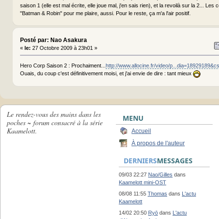
saison 1 (elle est mal écrite, elle joue mal, j'en sais rien), et la revoilà sur la 2... Les
"Batman & Robin" pour me plaire, aussi. Pour le reste, ça m'a l'air positif.
Posté par: Nao Asakura
«
le:
27 Octobre 2009 à 23h01 »
Hero Corp Saison 2 : Prochaiment...
http://www.allocine.fr/video/p...dia=18929189&c
Ouais, du coup c'est définitivement moisi, et j'ai envie de dire : tant mieux
Le rendez-vous des mains dans les
MENU
poches ~ forum consacré à la série
Kaamelott.
Accueil
À propos de l'auteur
DERNIERS
MESSAGES
09/03 22:27
Nao/Gilles
dans
Kaamelott mini-OST
08/08 11:55
Thomas
dans
L'actu
Kaamelott
14/02 20:50
Ryō
dans
L'actu