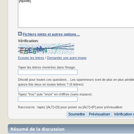
Fichiers joints et autres options…
Vérification:
Ecouter les lettres
/
Demander une autre image
Taper les lettres montrées dans l'image:
Désolé pour toutes ces questions... Les spammeurs sont de plus en plus pénibl
quinze fois deux en toutes lettres ? (6 lettres):
Tapez "truc" puis "onze" en chiffres (sans espace):
Raccourcis : tapez [ALT]+[S] pour poster ou [ALT]+[P] pour prévisualiser
Résumé de la discussion