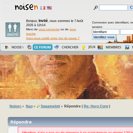
Invité
Bonjour,
,
nous sommes le 7 Août
Connexion avec identifiant, m
2026 à 11h14.
session
Merci de
vous connecter
ou de
vous
inscrire
.
Avez-vous oublié votre mot de passe ?
JEUX
NOISE
N
CE FORUM
CHERCHER
MEMBRES
Noise
n
Nao
Spaamelott
Répondre (
Re: Hero Corp
)
»
»
»
Répondre