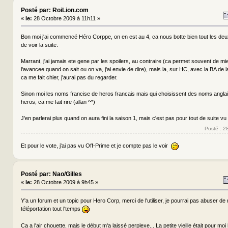
Posté par: RoiLion.com
«
le:
28 Octobre 2009 à 11h11 »
Bon moi j'ai commencé Héro Corppe, on en est au 4, ca nous botte bien tout les deux, 
de voir la suite.
Marrant, j'ai jamais ete gene par les spoilers, au contraire (ca permet souvent de m
l'avancee quand on sait ou on va, j'ai envie de dire), mais la, sur HC, avec la BA de l
ca me fait chier, j'aurai pas du regarder.
Sinon moi les noms francise de heros francais mais qui choisissent des noms anglai
heros, ca me fait rire (allan ^^)
J'en parlerai plus quand on aura fini la saison 1, mais c'est pas pour tout de suite vu
Posté : 2
Et pour le vote, j'ai pas vu Off-Prime et je compte pas le voir
Posté par: Nao/Gilles
«
le:
28 Octobre 2009 à 9h45 »
Y'a un forum et un topic pour Hero Corp, merci de l'utiliser, je pourrai pas abuser d
téléportation tout l'temps
Ca a l'air chouette, mais le début m'a laissé perplexe... La petite vieille était pour moi